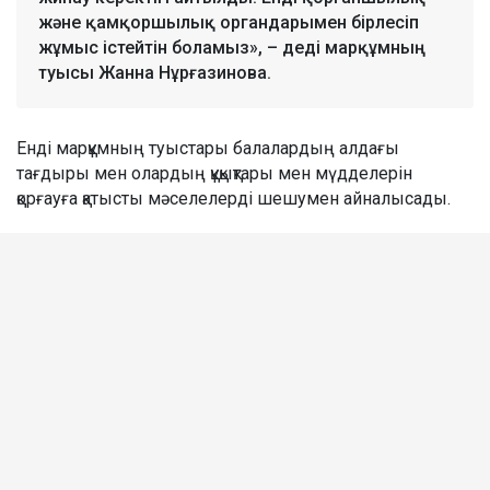
және қамқоршылық органдарымен бірлесіп
жұмыс істейтін боламыз», – деді марқұмның
туысы Жанна Нұрғазинова.
Енді марқұмның туыстары балалардың алдағы
тағдыры мен олардың құқықтары мен мүдделерін
қорғауға қатысты мәселелерді шешумен айналысады.