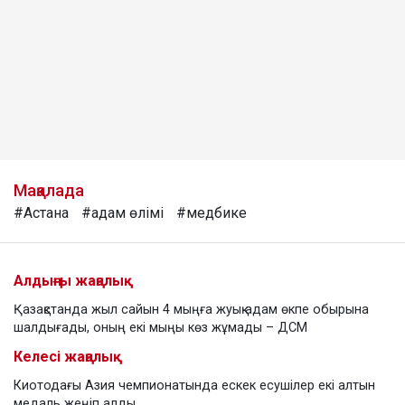
Мақалада
#Астана
#адам өлімі
#медбике
Алдыңғы жаңалық
Қазақстанда жыл сайын 4 мыңға жуық адам өкпе обырына
шалдығады, оның екі мыңы көз жұмады – ДСМ
Келесі жаңалық
Киотодағы Азия чемпионатында ескек есушілер екі алтын
медаль жеңіп алды