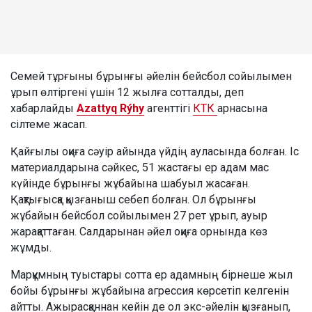
Семей тұрғыны бұрынғы әйелін бейсбол сойылымен
ұрып өлтіргені үшін 12 жылға сотталды, деп
хабарлайды
Azattyq Rýhy
агенттігі
КТК
арнасына
сілтеме жасап.
Қайғылы оқиға сәуір айында үйдің ауласында болған. Іс
материалдарына сәйкес, 51 жастағы ер адам мас
күйінде бұрынғы жұбайына шабуыл жасаған.
Қақтығысқа қызғаныш себеп болған. Ол бұрынғы
жұбайын бейсбол сойылымен 27 рет ұрып, ауыр
жарақаттаған. Салдарынан әйел оқиға орнында көз
жұмды.
Марқұмның туыстары сотта ер адамның бірнеше жыл
бойы бұрынғы жұбайына агрессия көрсетіп келгенін
айтты. Ажырасқаннан кейін де ол экс-әйелін қызғанып,