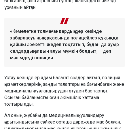
болғанын, өзін агрессивті ұстап, жанындағы әйелді
ұрғанын айтқан.
«Кәмелетке толмағандардың дер кезінде
хабарласуының арқасында полицейлер құқыққа
қайшы әрекетті жедел тоқтатып, бұдан да ауыр
салдардың алдын алуы мүмкін болды», – деп
мәлімдеді полиция.
Ұстау кезінде ер адам балағат сөздер айтып, полиция
қызметкерлерінің заңды талаптарына бағынбаған және
медициналық куәландырудан өтуден бас тартқан.
Осыған байланысты оған әкімшілік хаттама
толтырылды.
Ал оның жұбайы да медициналық куәландыру
қорытындысына сәйкес орташа дәрежеде мас болған.
Ол қоғамдық орында мас күйде жүргені үшін әкімшілік