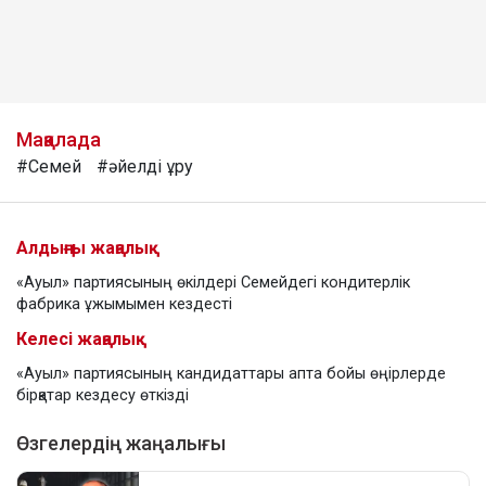
Мақалада
#Семей
#әйелді ұру
Алдыңғы жаңалық
«Ауыл» партиясының өкілдері Семейдегі кондитерлік
фабрика ұжымымен кездесті
Келесі жаңалық
«Ауыл» партиясының кандидаттары апта бойы өңірлерде
бірқатар кездесу өткізді