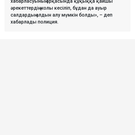
хабарласуының арқасында құқыққа қайшы
әрекеттердің жолы кесіліп, бұдан да ауыр
салдардың алдын алу мүмкін болды», – деп
хабарлады полиция.