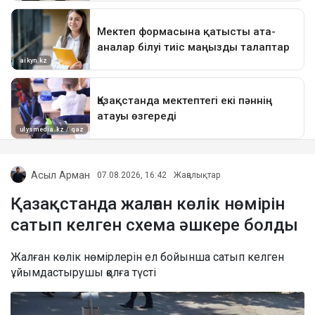
Асыл Арман
07.08.2026, 16:42
Жаңалықтар
Қазақстанда жалған көлік нөмірін
сатып келген схема әшкере болды
Жалған көлік нөмірлерін ел бойынша сатып келген
ұйымдастырушы қолға түсті