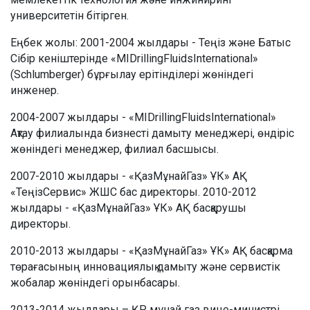
университетін бітірген.
Еңбек жолы: 2001-2004 жылдары - Теңіз және Батыс
Сібір кеніштерінде «MIDrillingFluidsInternational»
(Schlumberger) бұрғылау ерітінділері жөніндегі
инженер.
2004-2007 жылдары - «MIDrillingFluidsInternational»
Ақтау филиалында бизнесті дамыту менеджері, өндіріс
жөніндегі менеджер, филиал басшысы.
2007-2010 жылдары - «ҚазМұнайГаз» ҰК» АҚ
«ТеңізСервис» ЖШС бас директоры. 2010-2012
жылдары - «ҚазМұнайГаз» ҰК» АҚ басқарушы
директоры.
2010-2013 жылдары - «ҚазМұнайГаз» ҰК» АҚ басқарма
төрағасының инновациялық дамыту және сервистік
жобалар жөніндегі орынбасары.
2013-2014 жылдары – ҚР мұнай газ вице-министрі.