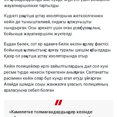
жауапкершілікке тартылды.
Күдікті уақытша ұстау изоляторына жеткізілгеннен
кейін де тынышталмай, ондағы қолжуғышты
сындырған. Осы әрекеті үшін оған ұсақ бұзақылық
бойынша жауапкершілік жүктелді.
Бұдан бөлек, сот ер адамға билік өкілін қорлау фактісі
бойынша қылмыстық іс қозғау туралы шешім қабылдады.
Қазір ол уақытша ұстау изоляторында отыр.
Кейін полицейлер ерлі-зайыптылардың дәл сол күні
ресми түрде некесін тіркегенін анықтаған. Салтанатты
рәсімнен кейін олар бұл күнді атап өтуді ұйғарған.
Алайда ішімдік соңы жанжалға ұласып, полицияның
араласуына себеп болған.
«Кәмелетке толмағандардың дер кезінде