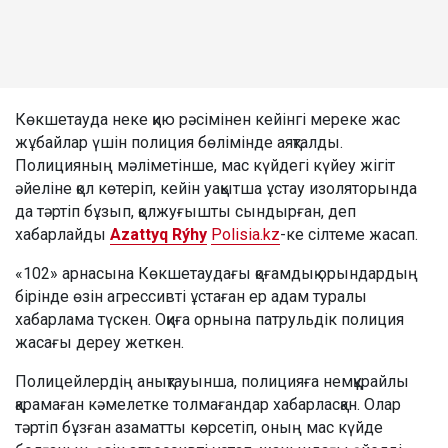
Көкшетауда неке қию рәсімінен кейінгі мереке жас
жұбайлар үшін полиция бөлімінде аяқталды.
Полицияның мәліметінше, мас күйдегі күйеу жігіт
әйеліне қол көтеріп, кейін уақытша ұстау изоляторында
да тәртіп бұзып, қолжуғышты сындырған, деп
хабарлайды
Azattyq Rýhy
Polisia.kz
-ке сілтеме жасап.
«102» арнасына Көкшетаудағы қоғамдық орындардың
бірінде өзін агрессивті ұстаған ер адам туралы
хабарлама түскен. Оқиға орнына патрульдік полиция
жасағы дереу жеткен.
Полицейлердің анықтауынша, полицияға немқұрайлы
қарамаған кәмелетке толмағандар хабарласқан. Олар
тәртіп бұзған азаматты көрсетіп, оның мас күйде