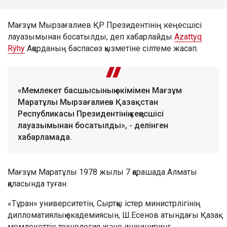
Мағзұм Мырзағалиев ҚР Президентінің кеңесшісі
лауазымынан босатылды, деп хабарлайды
Azattyq
Rýhy
Ақорданың баспасөз қызметіне сілтеме жасап.
«Мемлекет басшысының өкімімен Мағзұм
Маратұлы Мырзағалиев Қазақстан
Республикасы Президентінің кеңесшісі
лауазымынан босатылды», - делінген
хабарламада.
Мағзұм Маратұлы 1978 жылы 7 қарашада Алматы
қаласында туған.
«Тұран» университетін, Сыртқы істер министрлігінің
дипломатиялық академиясын, Ш.Есенов атындағы Қазақ
мемлекеттік технология және инжиниринг