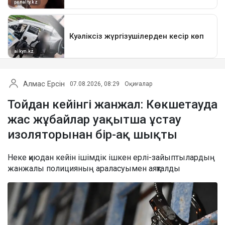
Алмас Ерсін
07.08.2026, 08:29
Оқиғалар
Тойдан кейінгі жанжал: Көкшетауда
жас жұбайлар уақытша ұстау
изоляторынан бір-ақ шықты
Неке қиюдан кейін ішімдік ішкен ерлі-зайыптылардың
жанжалы полицияның араласуымен аяқталды