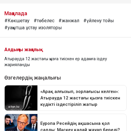
Мақалада
#Көкшетау
#төбелес
#жанжал
#үйлену тойы
#уақытша ұстау изоляторы
Алдыңғы жаңалық
Атырауда 12 жастағы қызға тиіскен ер адамға іздеу
жарияланды