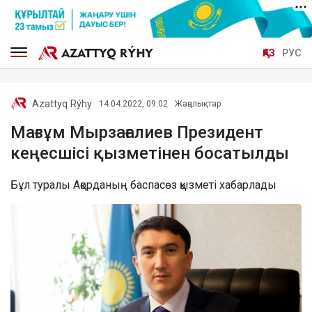
ҚАЗ
РУС
Azattyq Rýhy
14.04.2022, 09:02
Жаңалықтар
Мағзұм Мырзағалиев Президент
кеңесшісі қызметінен босатылды
Бұл туралы Ақорданың баспасөз қызметі хабарлады