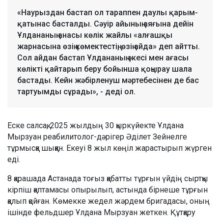
«Наурыздан бастап ол тараппен даулы қарым-
қатынас басталды. Сәуір айының аяғына дейін
Ұлдананың анасы көлік жайлы «алғашқы
жарнасына өзің көмектестің, өзің айда» деп айтты.
Сол айдан бастап Ұлдананың әкесі мен ағасы
көлікті қайтарып беру бойынша қоңырау шала
бастады. Кейн жәбірленуш мәртебесінен де бас
тартуымды сұрады», - деді ол.
Еске салсақ, 2025 жылдың 30 қыркүйекте Ұлдана
Мырзуан реабилитолог-дәрігер Әділет Зейнелге
тұрмысқа шыққан. Екеуі 8 жыл көңіл жарастырып жүрген
еді.
8 қарашада Астанада тоғыз қабатты тұрғын үйдің сыртқы
кірпіш қаптамасы опырылып, астында бірнеше тұрғын
қалып қойған. Көмекке жедел жәрдем бригадасы, оның
ішінде фельдшер Ұлдана Мырзуан жеткен. Құтқару