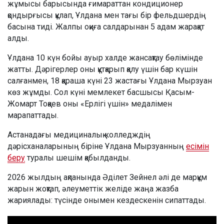
жұмысы барысында ғимараттан кондиционер
қондырғысы құлап, Ұлдана мен тағы бір фельдшердің
басына тиді. Жалпы оқиға салдарынан 5 адам жарақат
алды.
Ұлдана 10 күн бойы ауыр халде жансақтау бөлімінде
жатты. Дәрігерлер оны құтқарып қалу үшін бар күшін
салғанмен, 18 қараша күні 23 жастағы Ұлдана Мырзуан
көз жұмды. Сол күні мемлекет басшысы Қасым-
Жомарт Тоқаев оны «Ерлігі үшін» медалімен
марапаттады.
Астанадағы медициналық колледждің
дәрісханаларының біріне Ұлдана Мырзуанның
есімін
беру
туралы шешім қабылданды.
2026 жылдың ақпанында Әділет Зейнел әлі де марқұм
жарын жоқтап, әлеуметтік желіде жаңа жазба
жариялады: түсінде онымен кездескенін сипаттады.