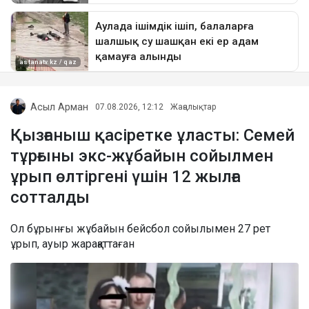
Асыл Арман
07.08.2026, 12:12
Жаңалықтар
Қызғаныш қасіретке ұласты: Семей
тұрғыны экс-жұбайын сойылмен
ұрып өлтіргені үшін 12 жылға
сотталды
Ол бұрынғы жұбайын бейсбол сойылымен 27 рет
ұрып, ауыр жарақаттаған