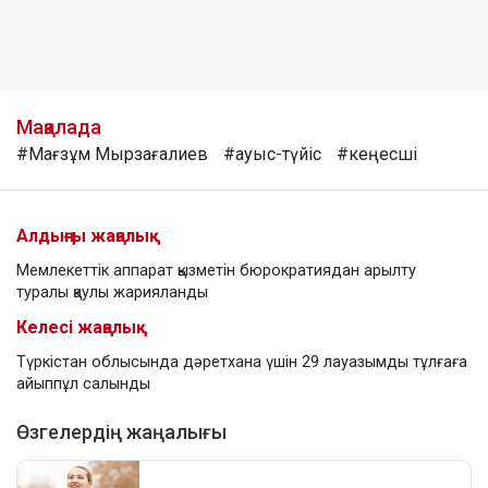
Мақалада
#Мағзұм Мырзағалиев
#ауыс-түйіс
#кеңесші
Алдыңғы жаңалық
Мемлекеттік аппарат қызметін бюрократиядан арылту
туралы қаулы жарияланды
Келесі жаңалық
Түркістан облысында дәретхана үшін 29 лауазымды тұлғаға
айыппұл салынды