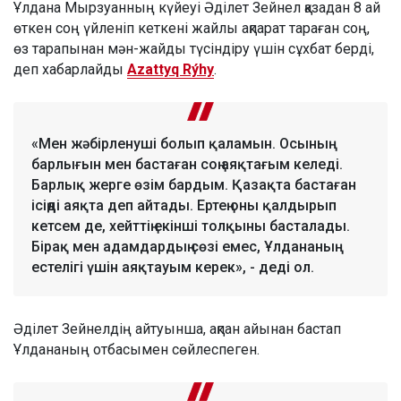
Ұлдана Мырзуанның күйеуі Әділет Зейнел қазадан 8 ай
өткен соң үйленіп кеткені жайлы ақпарат тараған соң,
өз тарапынан мән-жайды түсіндіру үшін сұхбат берді,
деп хабарлайды
Azattyq Rýhy
.
«Мен жәбірленуші болып қаламын. Осының
барлығын мен бастаған соң аяқтағым келеді.
Барлық жерге өзім бардым. Қазақта бастаған
ісіңді аяқта деп айтады. Ертең оны қалдырып
кетсем де, хейттің екінші толқыны басталады.
Бірақ мен адамдардың сөзі емес, Ұлдананың
естелігі үшін аяқтауым керек», - деді ол.
Әділет Зейнелдің айтуынша, ақпан айынан бастап
Ұлдананың отбасымен сөйлеспеген.