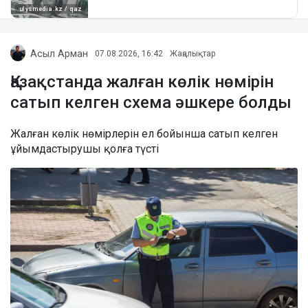
Асыл Арман
07.08.2026, 16:42
Жаңалықтар
Қазақстанда жалған көлік нөмірін
сатып келген схема әшкере болды
Жалған көлік нөмірлерін ел бойынша сатып келген
ұйымдастырушы қолға түсті