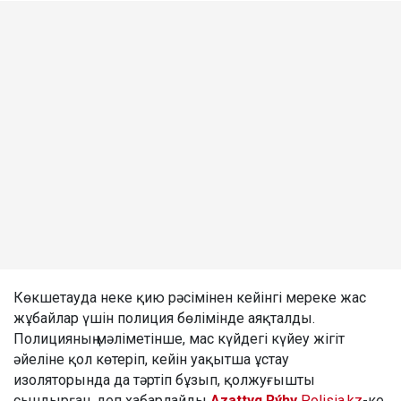
Көкшетауда неке қию рәсімінен кейінгі мереке жас
жұбайлар үшін полиция бөлімінде аяқталды.
Полицияның мәліметінше, мас күйдегі күйеу жігіт
әйеліне қол көтеріп, кейін уақытша ұстау
изоляторында да тәртіп бұзып, қолжуғышты
сындырған, деп хабарлайды
Azattyq Rýhy
Polisia.kz
-ке