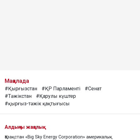
Мақалада
#Қырғызстан
#ҚР Парламенті
#Сенат
#Тәжікстан
#Қарулы күштер
#қырғыз-тәжік қақтығысы
Алдыңғы жаңалық
Қазақстан «Big Sky Energy Corporation» америкалық