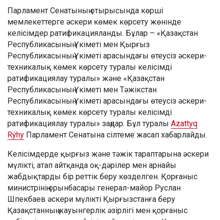
Парламент Сенатының отырысында көрші
мемлекеттерге әскери көмек көрсету жөнінде
келісімдер ратификацияланды. Бұлар – «Қазақстан
Республикасының Үкіметі мен Қырғыз
Республикасының Үкіметі арасындағы өтеусіз әскери-
техникалық көмек көрсету туралы келісімді
ратификациялау туралы» және «Қазақстан
Республикасының Үкіметі мен Тәжікстан
Республикасының Үкіметі арасындағы өтеусіз әскери-
техникалық көмек көрсету туралы келісімді
ратификациялау туралы» заңдар. Бұл туралы
Azattyq
Rýhy
Парламент Сенатына сілтеме жасап хабарлайды.
Келісімдерде қырғыз және тәжік тараптарына әскери
мүлікті, атап айтқанда оқ-дәрілер мен арнайы
жабдықтарды бір реттік беру көзделген. Қорғаныс
министрінің орынбасары генерал-майор Руслан
Шпекбаев әскери мүлікті Қырғызстанға беру
Қазақстанның жауынгерлік әзірлігі мен қорғаныс