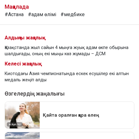
Мақалада
#Астана
#адам өлімі
#медбике
Алдыңғы жаңалық
Қазақстанда жыл сайын 4 мыңға жуық адам өкпе обырына
шалдығады, оның екі мыңы көз жұмады – ДСМ
Келесі жаңалық
Киотодағы Азия чемпионатында ескек есушілер екі алтын
медаль жеңіп алды