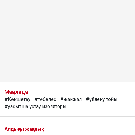
Мақалада
#Көкшетау
#төбелес
#жанжал
#үйлену тойы
#уақытша ұстау изоляторы
Алдыңғы жаңалық