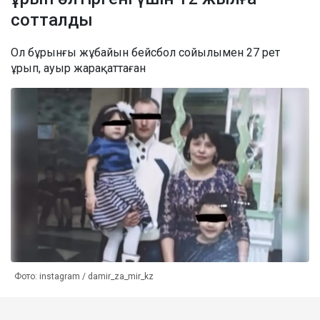
сотталды
Ол бұрынғы жұбайын бейсбол сойылымен 27 рет
ұрып, ауыр жарақаттаған
Фото: instagram / damir_za_mir_kz