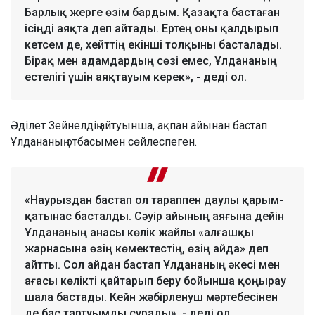
Барлық жерге өзім бардым. Қазақта бастаған
ісіңді аяқта деп айтады. Ертең оны қалдырып
кетсем де, хейттің екінші толқыны басталады.
Бірақ мен адамдардың сөзі емес, Ұлдананың
естелігі үшін аяқтауым керек», - деді ол.
Әділет Зейнелдің айтуынша, ақпан айынан бастап
Ұлдананың отбасымен сөйлеспеген.
«Наурыздан бастап ол тараппен даулы қарым-
қатынас басталды. Сәуір айының аяғына дейін
Ұлдананың анасы көлік жайлы «алғашқы
жарнасына өзің көмектестің, өзің айда» деп
айтты. Сол айдан бастап Ұлдананың әкесі мен
ағасы көлікті қайтарып беру бойынша қоңырау
шала бастады. Кейн жәбірленуш мәртебесінен
де бас тартуымды сұрады», - деді ол.