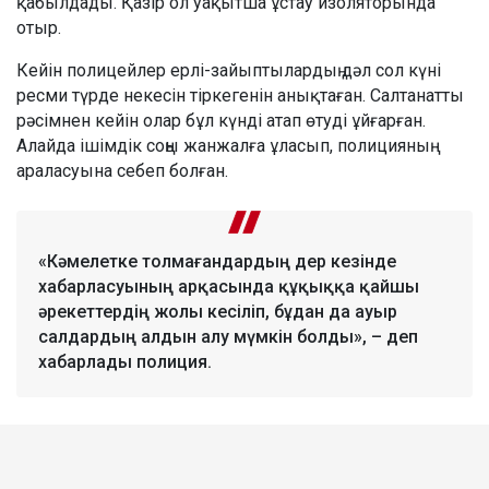
қабылдады. Қазір ол уақытша ұстау изоляторында
отыр.
Кейін полицейлер ерлі-зайыптылардың дәл сол күні
ресми түрде некесін тіркегенін анықтаған. Салтанатты
рәсімнен кейін олар бұл күнді атап өтуді ұйғарған.
Алайда ішімдік соңы жанжалға ұласып, полицияның
араласуына себеп болған.
«Кәмелетке толмағандардың дер кезінде
хабарласуының арқасында құқыққа қайшы
әрекеттердің жолы кесіліп, бұдан да ауыр
салдардың алдын алу мүмкін болды», – деп
хабарлады полиция.