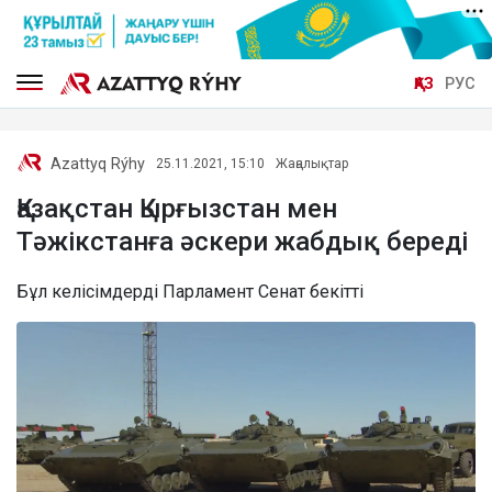
ҚАЗ
РУС
Azattyq Rýhy
25.11.2021, 15:10
Жаңалықтар
Қазақстан Қырғызстан мен
Тәжікстанға әскери жабдық береді
Бұл келісімдерді Парламент Сенат бекітті