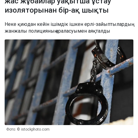
жас жұбайлар уақытша ұстау
изоляторынан бір-ақ шықты
Неке қиюдан кейін ішімдік ішкен ерлі-зайыптылардың
жанжалы полицияның араласуымен аяқталды
Фото: © istockphoto.com