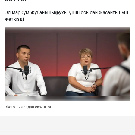
Ол марқұм жұбайының рухы үшін осылай жасайтынын
жеткізді
Фото: видеодан скриншот