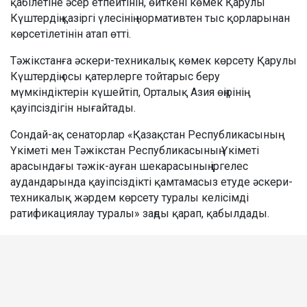
қабілетіне әсер етпейтінін, өйткені көмек Қарулы
Күштердің қазіргі үлесінің нормативтен тыс қорларынан
көрсетілетінін атап өтті.
Тәжікстанға әскери-техникалық көмек көрсету Қарулы
Күштердің осы қатерлерге тойтарыс беру
мүмкіндіктерін күшейтіп, Орталық Азия өңірінің
қауіпсіздігін нығайтады.
Сондай-ақ сенаторлар «Қазақстан Республикасының
Үкіметі мен Тәжікстан Республикасының Үкіметі
арасындағы тәжік-ауған шекарасының іргелес
аудандарында қауіпсіздікті қамтамасыз етуде әскери-
техникалық жәрдем көрсету туралы келісімді
ратификациялау туралы» заңды қарап, қабылдады.