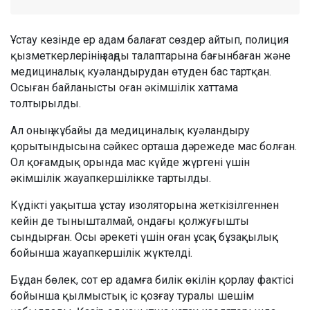
Ұстау кезінде ер адам балағат сөздер айтып, полиция
қызметкерлерінің заңды талаптарына бағынбаған және
медициналық куәландырудан өтуден бас тартқан.
Осыған байланысты оған әкімшілік хаттама
толтырылды.
Ал оның жұбайы да медициналық куәландыру
қорытындысына сәйкес орташа дәрежеде мас болған.
Ол қоғамдық орында мас күйде жүргені үшін
әкімшілік жауапкершілікке тартылды.
Күдікті уақытша ұстау изоляторына жеткізілгеннен
кейін де тынышталмай, ондағы қолжуғышты
сындырған. Осы әрекеті үшін оған ұсақ бұзақылық
бойынша жауапкершілік жүктелді.
Бұдан бөлек, сот ер адамға билік өкілін қорлау фактісі
бойынша қылмыстық іс қозғау туралы шешім