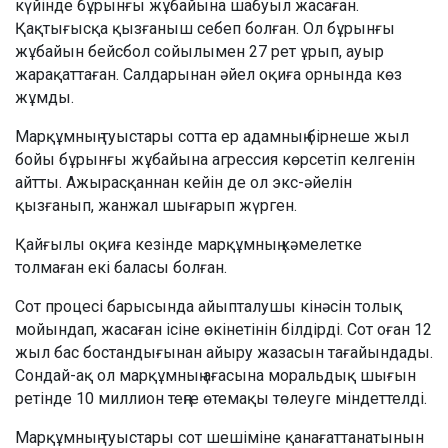
күйінде бұрынғы жұбайына шабуыл жасаған.
Қақтығысқа қызғаныш себеп болған. Ол бұрынғы
жұбайын бейсбол сойылымен 27 рет ұрып, ауыр
жарақаттаған. Салдарынан әйел оқиға орнында көз
жұмды.
Марқұмның туыстары сотта ер адамның бірнеше жыл
бойы бұрынғы жұбайына агрессия көрсетіп келгенін
айтты. Ажырасқаннан кейін де ол экс-әйелін
қызғанып, жанжал шығарып жүрген.
Қайғылы оқиға кезінде марқұмның кәмелетке
толмаған екі баласы болған.
Сот процесі барысында айыпталушы кінәсін толық
мойындап, жасаған ісіне өкінетінін білдірді. Сот оған 12
жыл бас бостандығынан айыру жазасын тағайындады.
Сондай-ақ ол марқұмның ағасына моральдық шығын
ретінде 10 миллион теңге өтемақы төлеуге міндеттелді.
Марқұмның туыстары сот шешіміне қанағаттанатынын