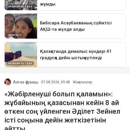
Аягөз Құрмаш
07.08.2026, 09:48
Жаңалықтар
«Жәбірленуші болып қаламын»:
жұбайының қазасынан кейін 8 ай
өткен соң үйленген Әділет Зейнел
істі соңына дейін жеткізетінін
айтты