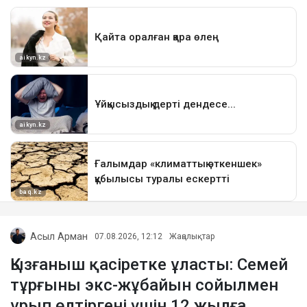
Асыл Арман
07.08.2026, 12:12
Жаңалықтар
Қызғаныш қасіретке ұласты: Семей
тұрғыны экс-жұбайын сойылмен
ұрып өлтіргені үшін 12 жылға