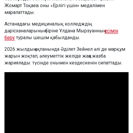
Жомарт Тоқаев оны «Ерлігі үшін» медалімен
марапаттады.
Астанадағы медициналық колледждің
дәрісханаларының біріне Ұлдана Мырзуанның
есімін
беру
туралы шешім қабылданды.
2026 жылдың ақпанында Әділет Зейнел әлі де марқұм
жарын жоқтап, әлеуметтік желіде жаңа жазба
жариялады: түсінде онымен кездескенін сипаттады.