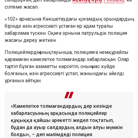
сілтеме жасап.
«102» арнасына Көкшетаудағы қоғамдық орындардың
бірінде өзін агрессивті ұстаған ер адам туралы
хабарлама түскен. Оқиға орнына патрульдік полиция
жасағы дереу жеткен.
Полицейлердің анықтауынша, полицияға немқұрайлы
қарамаған кәмелетке толмағандар хабарласқан. Олар
тәртіп бұзған азаматты көрсетіп, оның мас күйде
болғанын, өзін агрессивті ұстап, жанындағы әйелді
ұрғанын айтқан.
«Кәмелетке толмағандардың дер кезінде
хабарласуының арқасында полицейлер
құқыққа қайшы әрекетті жедел тоқтатып,
бұдан да ауыр салдардың алдын алуы мүмкін
болды», – деп мәлімдеді полиция.