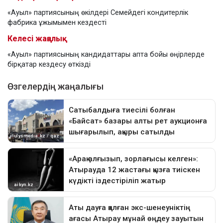
«Ауыл» партиясының өкілдері Семейдегі кондитерлік
фабрика ұжымымен кездесті
Келесі жаңалық
«Ауыл» партиясының кандидаттары апта бойы өңірлерде
бірқатар кездесу өткізді