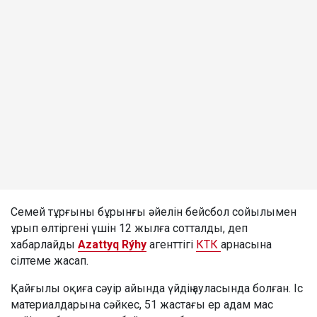
Семей тұрғыны бұрынғы әйелін бейсбол сойылымен
ұрып өлтіргені үшін 12 жылға сотталды, деп
хабарлайды
Azattyq Rýhy
агенттігі
КТК
арнасына
сілтеме жасап.
Қайғылы оқиға сәуір айында үйдің ауласында болған. Іс
материалдарына сәйкес, 51 жастағы ер адам мас