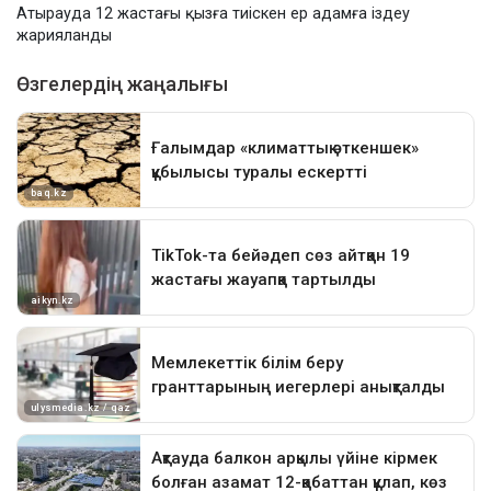
Атырауда 12 жастағы қызға тиіскен ер адамға іздеу
жарияланды