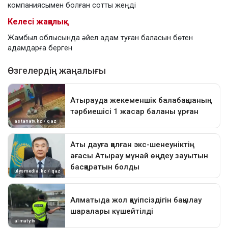
компаниясымен болған сотты жеңді
Келесі жаңалық
Жамбыл облысында әйел адам туған баласын бөтен
адамдарға берген