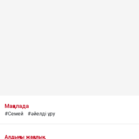
Мақалада
#Семей
#әйелді ұру
Алдыңғы жаңалық