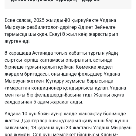
Еске салсақ, 2025 жылдың 30 қыркүйекте Ұлдана
Мырзуан реабилитолог-дәрігер Әділет Зейнелге
тұрмысқа шыққан. Екеуі 8 жыл көңіл жарастырып
жүрген еді.
8 қарашада Астанада тоғыз қабатты тұрғын үйдің
сыртқы кірпіш қаптамасы опырылып, астында
бірнеше тұрғын қалып қойған. Көмекке жедел
жәрдем бригадасы, оның ішінде фельдшер Ұлдана
Мырзуан жеткен. Құтқару жұмысы барысында
ғимараттан кондиционер қондырғысы құлап, Ұлдана
мен тағы бір фельдшердің басына тиді. Жалпы оқиға
салдарынан 5 адам жарақат алды.
Ұлдана 10 күн бойы ауыр халде жансақтау бөлімінде
жатты. Дәрігерлер оны құтқарып қалу үшін бар күшін
салғанмен, 18 қараша күні 23 жастағы Ұлдана Мырзуан
көз жұмды. Сол күні мемлекет басшысы Қасым-