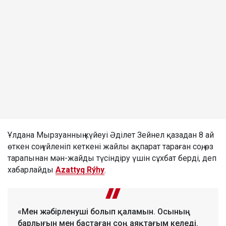
Ұлдана Мырзуанның күйеуі Әділет Зейнел қазадан 8 ай
өткен соң үйленіп кеткені жайлы ақпарат тараған соң, өз
тарапынан мән-жайды түсіндіру үшін сұхбат берді, деп
хабарлайды
Azattyq Rýhy
.
«Мен жәбірленуші болып қаламын. Осының
барлығын мен бастаған соң аяқтағым келеді.