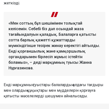
жеткізді.
«Мен соттың бұл шешімімен толықтай
келісемін. Себебі біз дәл осындай жаза
тағайындалуын қаладық. Балаларға қатысты
сотта барлық қажетті құжаттарды
мүмкіндігінше тезірек жинау керектігі айтылды.
Енді қорғаншылық және қамқоршылық
органдарымен бірлесіп жұмыс істейтін
боламыз», – деді марқұмның туысы Жанна
Нұрғазинова.
Енді марқұмның туыстары балалардың алдағы тағдыры
мен олардың құқықтары мен мүдделерін қорғауға
қатысты мәселелерді шешумен айналысады.