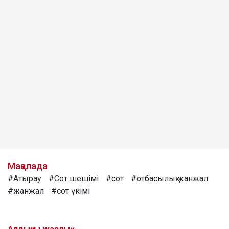
Мақалада
#Атырау
#Сот шешімі
#сот
#отбасылық жанжал
#жанжал
#сот үкімі