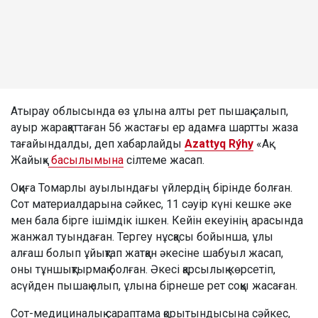
Атырау облысында өз ұлына алты рет пышақ салып,
ауыр жарақаттаған 56 жастағы ер адамға шартты жаза
тағайындалды, деп хабарлайды
Azattyq Rýhy
«Ақ
Жайық»
басылымына
сілтеме жасап.
Оқиға Томарлы ауылындағы үйлердің бірінде болған.
Сот материалдарына сәйкес, 11 сәуір күні кешке әке
мен бала бірге ішімдік ішкен. Кейін екеуінің арасында
жанжал туындаған. Тергеу нұсқасы бойынша, ұлы
алғаш болып ұйықтап жатқан әкесіне шабуыл жасап,
оны тұншықтырмақ болған. Әкесі қарсылық көрсетіп,
асүйден пышақ алып, ұлына бірнеше рет соққы жасаған.
Сот-медициналық сараптама қорытындысына сәйкес,