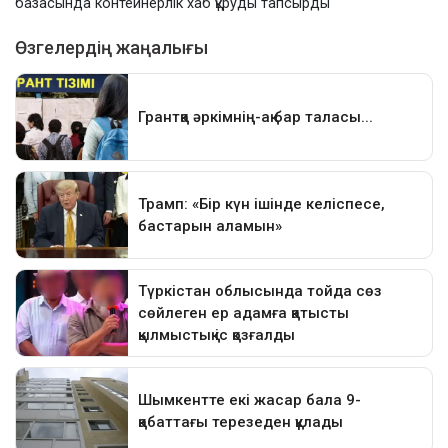
базасында контейнерлік хаб құруды тапсырды