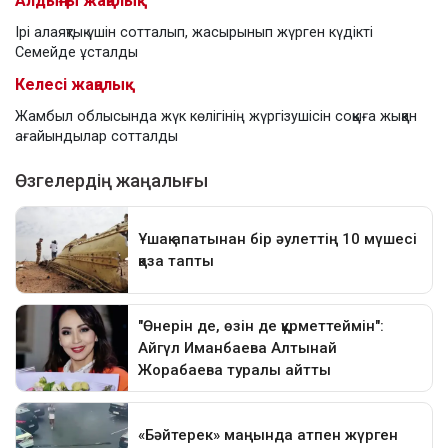
Алдыңғы жаңалық
Ірі алаяқтық үшін сотталып, жасырынып жүрген күдікті
Семейде ұсталды
Келесі жаңалық
Жамбыл облысында жүк көлігінің жүргізушісін соққыға жыққан
ағайындылар сотталды