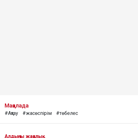
Мақалада
#Ақтау
#жасөспірім
#төбелес
Алдыңғы жаңалық