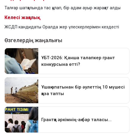
Талғар шатқалында тас құлап, бір адам ауыр жарақат алды
Келесі жаңалық
ЖСДП кандидаты Оралда жер үлескерлерімен кездесті