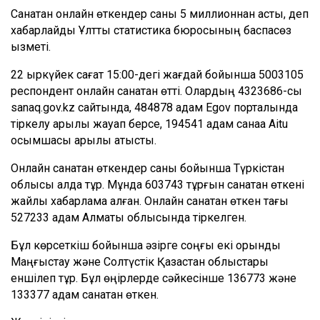
Санақтан онлайн өткендер
саны
5 миллионнан асты
, деп
хабарлайды
Ұлттық статистика бюросының баспасөз
қызметі
.
22 қыркүйек сағат 15:00-дегі жағдай бойынша 5003105
респондент онлайн санақтан өтті.
Олардың 4323686-сы
sanaq.gov.kz сайтында, 484878 адам Egov порталында
тіркелу арқылы жауап берсе, 194541 адам санаққа Аitu
қосымшасы арқылы қатысты.
Онлайн санақтан өткендер саны бойынша Түркістан
облысы алда тұр. Мұнда 603743 тұрғын санақтан өткені
жайлы хабарлама алған. Онлайн санақтан өткен тағы
527233 адам Алматы облысында тіркелген.
Бұл көрсеткіш бойынша әзірге соңғы екі орынды
Маңғыстау және Солтүстік Қазақстан облыстары
еншілеп тұр. Бұл өңірлерде сәйкесінше 136773 және
133377 адам санақтан өткен.