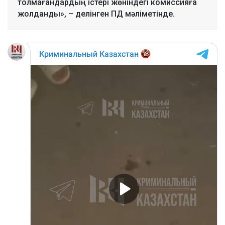
толмағандардың істері жөніндегі комиссияға
жолданды», – делінген ПД мәліметінде.