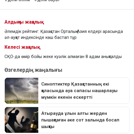
Алдыңғы жаңалық
Әлемдік рейтинг: Қазақстан Орталық Азия елдері арасында
әл-ауқат индексінде көш бастап тұр
Келесі жаңалық
СҚО-да өмір бойы жеке куәлік алмаған 8 адам анықталды