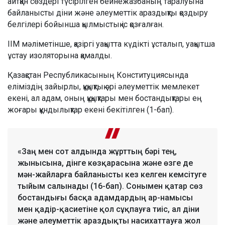
айтқан сөздері түсірілген бейнежазбаның таралуына
байланысты діни және әлеуметтік араздықты қоздыру
белгілері бойынша қылмыстық іс қозғалған.
ІІМ мәліметінше, қазіргі уақытта күдікті ұсталып, уақытша
ұстау изоляторына қамалды.
Қазақстан Республикасының Конституциясында
еліміздің зайырлы, құқықтық әрі әлеуметтік мемлекет
екені, ал адам, оның құқықтары мен бостандықтары ең
жоғары құндылықтар екені бекітілген (1-бап).
«Заң мен сот алдында жұрттың бәрі тең,
жынысына, дінге көзқарасына және өзге де
мән-жайларға байланысты кез келген кемсітуге
тыйым салынады (16-бап). Сонымен қатар сөз
бостандығы басқа адамдардың ар-намысы
мен қадір-қасиетіне қол сұқпауға тиіс, ал діни
және әлеуметтік араздықты насихаттауға жол