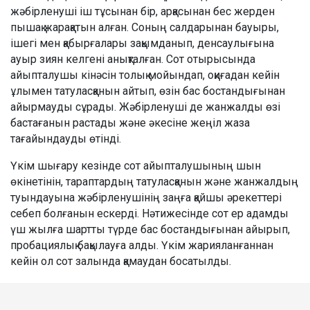
жәбірленуші іш тұсынан бір, арқасынан бес жерден
пышақ жарақатын алған. Соның салдарынан бауыры,
ішегі мен қабырғалары зақымданып, денсаулығына
ауыр зиян келгені анықталған. Сот отырысында
айыпталушы кінәсін толық мойындап, оқиғадан кейін
ұлымен татуласқанын айтып, өзін бас бостандығынан
айырмауды сұрады. Жәбірленуші де жанжалды өзі
бастағанын растады және әкесіне жеңіл жаза
тағайындауды өтінді.
Үкім шығару кезінде сот айыпталушының шын
өкінетінін, тараптардың татуласқанын және жанжалдың
туындауына жәбірленушінің заңға қайшы әрекеттері
себеп болғанын ескерді. Нәтижесінде сот ер адамды
үш жылға шартты түрде бас бостандығынан айырып,
пробациялық бақылауға алды. Үкім жарияланғаннан
кейін ол сот залында қамаудан босатылды.