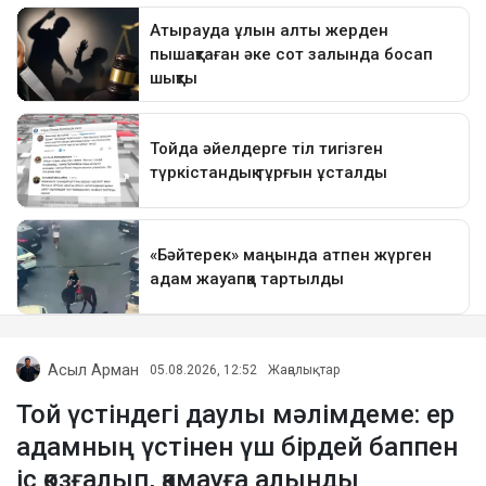
Асыл Арман
05.08.2026, 12:52
Жаңалықтар
Той үстіндегі даулы мәлімдеме: ер
адамның үстінен үш бірдей баппен
іс қозғалып, қамауға алынды