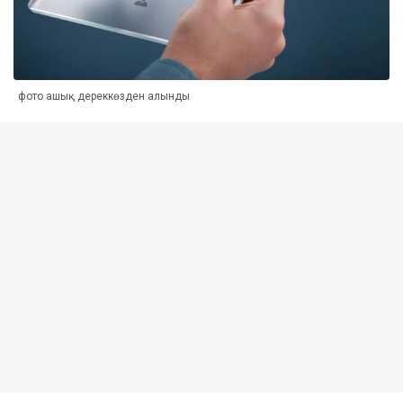
фото ашық дереккөзден алынды