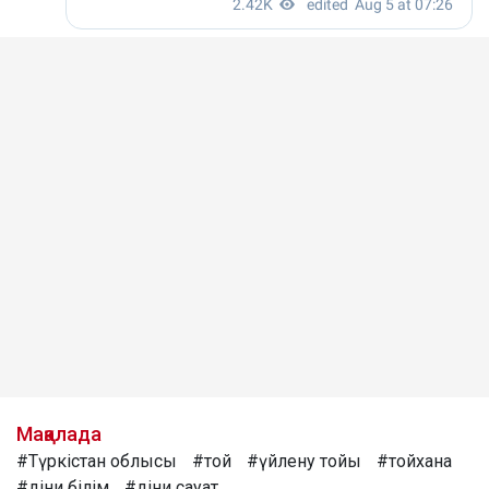
Мақалада
#Түркістан облысы
#той
#үйлену тойы
#тойхана
#діни білім
#діни сауат