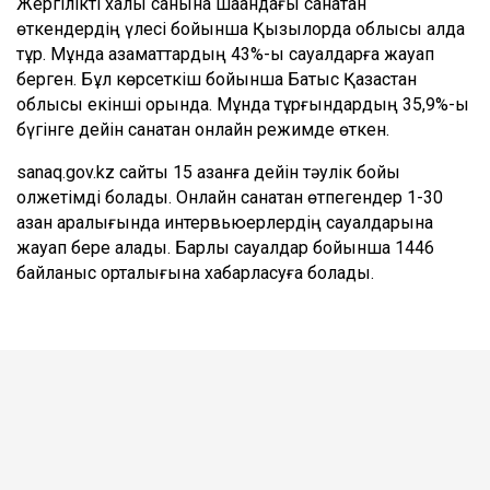
Жергілікті халық санына шаққандағы санақтан
өткендердің үлесі бойынша Қызылорда облысы алда
тұр. Мұнда азаматтардың 43%-ы сауалдарға жауап
берген. Бұл көрсеткіш бойынша Батыс Қазақстан
облысы екінші орында. Мұнда тұрғындардың 35,9%-ы
бүгінге дейін санақтан онлайн режимде өткен.
sanaq.gov.kz сайты 15 қазанға дейін тәулік бойы
қолжетімді болады. Онлайн санақтан өтпегендер 1-30
қазан аралығында интервьюерлердің сауалдарына
жауап бере алады. Барлық сауалдар бойынша 1446
байланыс орталығына хабарласуға болады.