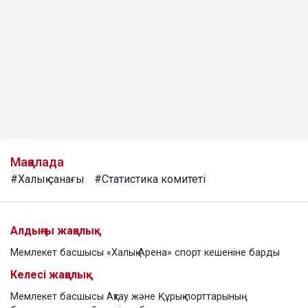
Мақалада
#Халық санағы
#Статистика комитеті
Алдыңғы жаңалық
Мемлекет басшысы «Халық Арена» спорт кешеніне барды
Келесі жаңалық
Мемлекет басшысы Ақтау және Құрық порттарының