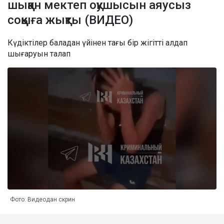
шыққан мектеп оқушысын аяусыз
соққыға жықты (ВИДЕО)
Күдіктілер баладан үйінен тағы бір жігітті алдап
шығаруын талап
Фото: Видеодан скрин