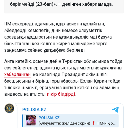
берілмейді (23-бап)», – делінген хабарламада.
ІІМ ескертеді: адамның қадір-қасиетін қорлайтын,
әйелдерді кемсітетін, діни немесе әлеуметтік
араздықты қоздыратын не қоғамдық келісімді бұзуға
бағытталған кез келген жария мәлімдемелерге
заңнамаға сәйкес құқықтық баға беріледі.
Айта кетейік, осыған дейін Түркістан облысында тойда
сөз сөйлеген ер адамға қатысты қылмыстық іс қозғалғаны
хабарланған
. Өз кезегінде Президент әкімшілігі
басшысының бірінші орынбасары Ерлан Қарин тойда
тілекке шығып, ерсі уағыз айтып кеткен ер адамның
видеосына қатысты
пікір білдірді
.