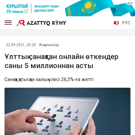
ҚАЗ
РУС
22.09.2021, 20:20
Жаңалықтар
Ұлттық санақтан онлайн өткендер
саны 5 миллионнан асты
Санаққа қатысқан халық үлесі 26,3%-ға жетті