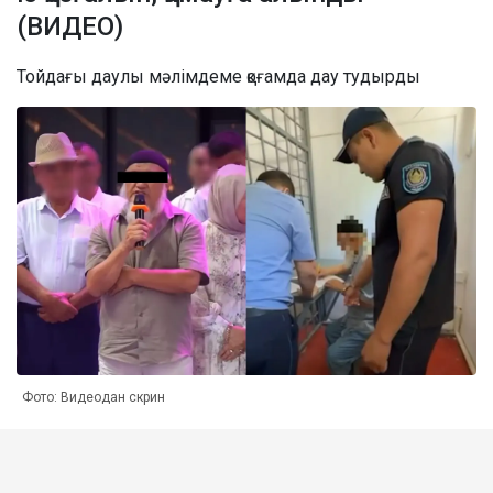
(ВИДЕО)
Тойдағы даулы мәлімдеме қоғамда дау тудырды
Фото: Видеодан скрин