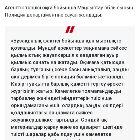
Агенттік тілшісі оқиға бойынша Маңғыстау облысының
Полиция департаментіне сауал жолдады:
«Бұзақылық фактісі бойынша қылмыстық іс
қозғалды. Мұндай әрекеттер заңнамаға сәйкес
қылмыстық жауапкершілік көзделген ауыр
қылмыс санатына жатады. Оқиғаға қатысқан
барлық тұлғаның жеке басы анықталып, заңды
өкілдерімен бірге полиция бөліміне жеткізілді.
Қазіргі уақытта барлық қажетті тергеу әрекеті
жүргізіліп жатыр. Кәмелетке толмағандарды
тәрбиелеу жөніндегі міндеттерін тиісінше
орындамағаны үшін олардың заңды өкілдері
қолданыстағы заңнамаға сәйкес
жауапкершілікке тартылды. Сондай-ақ
материалдар қарау және өз құзыреті шегінде
тиісті шаралар қабылдау үшін кәмелетке