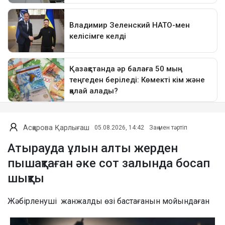
Асқарова Қарлығаш
05.08.2026, 14:42
Заң мен тәртіп
Атырауда ұлын алты жерден
пышақтаған әке сот залында босап
шықты
Жәбірленуші жанжалды өзі бастағанын мойындаған