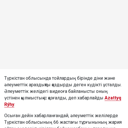
Түркістан облысында тойлардың бірінде діни және
әлеуметтік араздықты қоздырды деген күдікті ұсталды.
Әлеуметтік желідегі видеоға байланысты оның
үстінен қылмыстық іс қозғалды, деп хабарлайды
Azattyq
Rýhy
.
Осыған дейін хабарланғандай, әлеуметтік желілерде
Түркістан облысының 66 жастағы тұрғынының жария