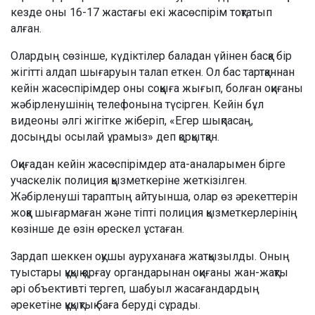
кезде оны 16-17 жастағы екі жасөспірім тоқтатып
алған.
Олардың сөзінше, күдіктілер баладан үйінен басқа бір
жігітті алдап шығаруын талап еткен. Ол бас тартқаннан
кейін жасөспірімдер оны соққыға жығып, болған оқиғаны
жәбірленушінің телефонына түсірген. Кейін бұл
видеоны әлгі жігітке жіберіп, «Егер шықпасаң,
досыңды осылай ұрамыз» деп қорқытқан.
Оқиғадан кейін жасөспірімдер ата-аналарымен бірге
учаскелік полиция қызметкеріне жеткізілген.
Жәбірленуші тараптың айтуынша, олар өз әрекеттерін
жоққа шығармаған және тіпті полиция қызметкерлерінің
көзінше де өзін өрескел ұстаған.
Зардап шеккен оқушы ауруханаға жатқызылды. Оның
туыстары құқық қорғау органдарынан оқиғаны жан-жақты
әрі объективті тергеп, шабуыл жасағандардың
әрекетіне құқықтық баға беруді сұрады.