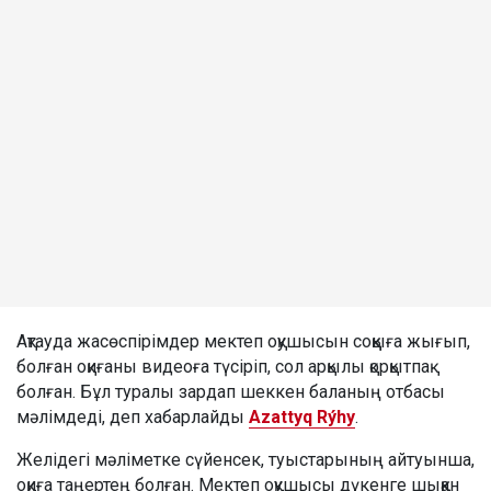
Ақтауда жасөспірімдер мектеп оқушысын соққыға жығып,
болған оқиғаны видеоға түсіріп, сол арқылы қорқытпақ
болған. Бұл туралы зардап шеккен баланың отбасы
мәлімдеді, деп хабарлайды
Azattyq Rýhy
.
Желідегі мәліметке сүйенсек, туыстарының айтуынша,
оқиға таңертең болған. Мектеп оқушысы дүкенге шыққан