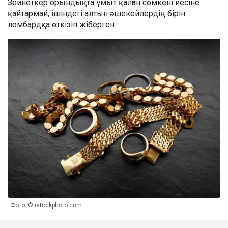
Зейнеткер орындықта ұмыт қалған сөмкені иесіне
қайтармай, ішіндегі алтын әшекейлердің бірін
ломбардқа өткізіп жіберген
Фото: © istockphoto.com