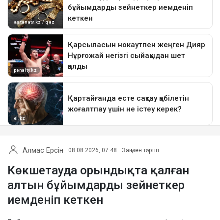
Алмас Ерсін
08.08.2026, 07:48
Заң мен тәртіп
Көкшетауда орындықта қалған
алтын бұйымдарды зейнеткер
иемденіп кеткен