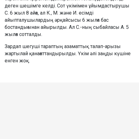
деген шешімге келді. Сот үкімімен ұйымдастырушы
С. 6 жыл 8 айға, ал К., М. және И. есімді
айыпталушылардың әрқайсысы 6 жылға бас
бостандығынан айырылды. Ал С.-ның сыбайласы А. 5
жылға сотталды.
Зардап шегуші тараптың азаматтық талап-арызы
жартылай қанағаттандырылды. Үкім әлі заңды күшіне
енген жоқ.