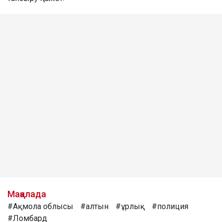
Мақалада
#Ақмола облысы
#алтын
#ұрлық
#полиция
#Ломбард