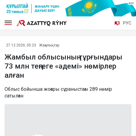
ҚАЗ
РУС
27.12.2020, 05:23
Жаңалықтар
Жамбыл облысының тұрғындары
73 млн теңгеге «әдемі» нөмірлер
алған
Облыс бойынша жоғары сұраныстағы 289 нөмір
сатылған