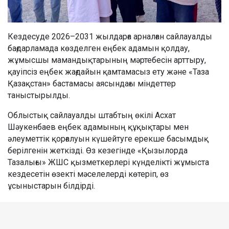
Кездесуде 2026–2031 жылдарға арналған сайлауалды
бағдарламада көзделген еңбек адамын қолдау,
жұмысшы мамандықтарының мәртебесін арттыру,
қауіпсіз еңбек жағдайын қамтамасыз ету және «Таза
Қазақстан» бастамасы аясындағы міндеттер
таныстырылды.
Облыстық сайлауалды штабтың өкілі Асхат
Шәукенбаев еңбек адамының құқықтары мен
әлеуметтік қорғалуын күшейтуге ерекше басымдық
берілгенін жеткізді. Өз кезегінде «Қызылорда
Тазалығы» ЖШС қызметкерлері күнделікті жұмыста
кездесетін өзекті мәселелерді көтеріп, өз
ұсыныстарын білдірді.