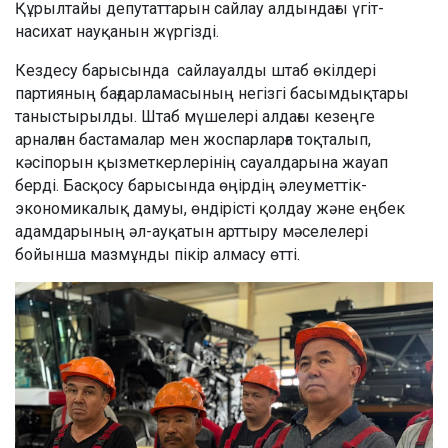
Құрылтайы депутаттарын сайлау алдындағы үгіт-
насихат науқанын жүргізді.
Кездесу барысында сайлауалды штаб өкілдері
партияның бағдарламасының негізгі басымдықтары
таныстырылды. Штаб мүшелері алдағы кезеңге
арналған бастамалар мен жоспарларға тоқталып,
кәсіпорын қызметкерлерінің сауалдарына жауап
берді. Басқосу барысында өңірдің әлеуметтік-
экономикалық дамуы, өндірісті қолдау және еңбек
адамдарының әл-ауқатын арттыру мәселелері
бойынша мазмұнды пікір алмасу өтті.