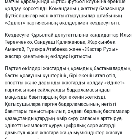
матчы қарсаңында «Ертіс» футбол клубына ерекше
қолдау көрсетілді. Команданың жаттығу базасында
футболшылар мен жаттықтырушылар штабының
«Әділет» партиясының өкілдерімен кездесуі өтті.
Кездесуге Құрылтай депутаттығына кандидаттар Илья
Теренченко, Сандуғаш Қалижанова, Жарқынбек
Амантай, Гүлзира Атабаева және «Жастар Рухы»
жастар қанатының өкілдері қатысты.
Партия өкілдері жастардың қоғамдық бастамалардың
басты қозғаушы күштерінің бірі екенін атап өтіп,
спортты және дарынды жастарды қолдау «Әділет»
партиясының сайлауалды бағдарламасындағы
маңызды бағыттардың бірі екенін жеткізді.
Қатысушыларға партия бағдарламасының негізгі
бағыттары таныстырылып, ондағы барлық бастамалар
қазақстандықтардың өмір сүру сапасын арттыруға,
әділетті мемлекет құруға, цифрлық сервистерді
дамытуға және жастарға жаңа мүмкіндіктер жасауға