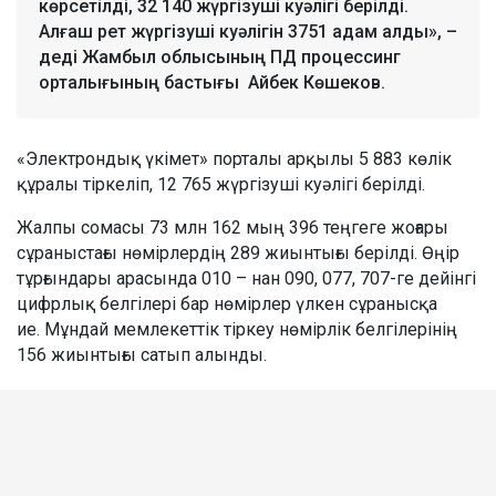
көрсетілді, 32 140 жүргізуші куәлігі берілді.
Алғаш рет жүргізуші куәлігін 3751 адам алды», –
деді Жамбыл облысының ПД процессинг
орталығының бастығы Айбек Көшеков.
«Электрондық үкімет» порталы арқылы 5 883 көлік
құралы тіркеліп, 12 765 жүргізуші куәлігі берілді.
Жалпы сомасы 73 млн 162 мың 396 теңгеге жоғары
сұраныстағы нөмірлердің 289 жиынтығы берілді. Өңір
тұрғындары арасында 010 – нан 090, 077, 707-ге дейінгі
цифрлық белгілері бар нөмірлер үлкен сұранысқа
ие. Мұндай мемлекеттік тіркеу нөмірлік белгілерінің
156 жиынтығы сатып алынды.