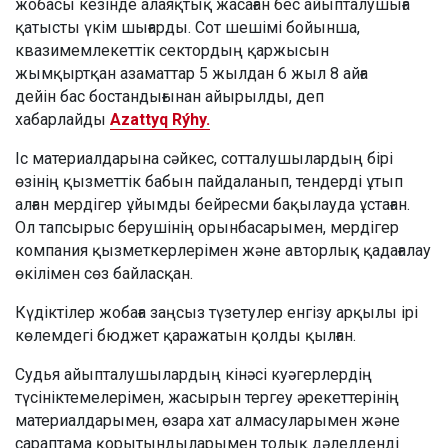
жобасы кезінде алаяқтық жасаған бес айыпталушыға
қатысты үкім шығарды. Сот шешімі бойынша,
квазимемлекеттік сектордың қаржысын
жымқыртқан азаматтар 5 жылдан 6 жыл 8 айға
дейін бас бостандығынан айырылды, деп
хабарлайды
Azattyq Rýhy.
Іс материалдарына сәйкес, сотталушылардың бірі
өзінің қызметтік бабын пайдаланып, тендерді ұтып
алған мердігер ұйымды бейресми бақылауда ұстаған.
Ол тапсырыс берушінің орынбасарымен, мердігер
компания қызметкерлерімен және авторлық қадағалау
өкілімен сөз байласқан.
Күдіктілер жобаға заңсыз түзетулер енгізу арқылы ірі
көлемдегі бюджет қаражатын қолды қылған.
Судья айыпталушылардың кінәсі куәгерлердің
түсініктемелерімен, жасырын тергеу әрекеттерінің
материалдарымен, өзара хат алмасуларымен және
сараптама қорытындыларымен толық дәлелденді