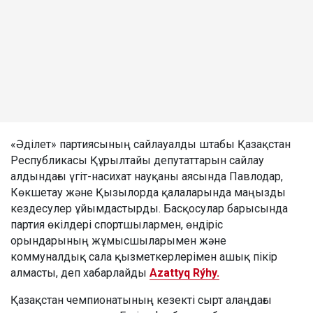
«Әділет» партиясының сайлауалды штабы Қазақстан
Республикасы Құрылтайы депутаттарын сайлау
алдындағы үгіт-насихат науқаны аясында Павлодар,
Көкшетау және Қызылорда қалаларында маңызды
кездесулер ұйымдастырды. Басқосулар барысында
партия өкілдері спортшылармен, өндіріс
орындарының жұмысшыларымен және
коммуналдық сала қызметкерлерімен ашық пікір
алмасты, деп хабарлайды
Azattyq Rýhy.
Қазақстан чемпионатының кезекті сырт алаңдағы