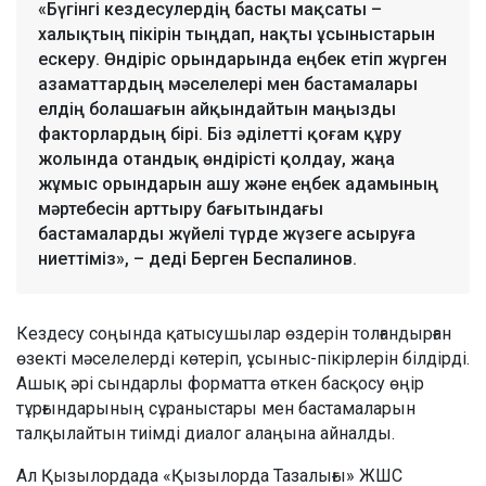
«Бүгінгі кездесулердің басты мақсаты –
халықтың пікірін тыңдап, нақты ұсыныстарын
ескеру. Өндіріс орындарында еңбек етіп жүрген
азаматтардың мәселелері мен бастамалары
елдің болашағын айқындайтын маңызды
факторлардың бірі. Біз әділетті қоғам құру
жолында отандық өндірісті қолдау, жаңа
жұмыс орындарын ашу және еңбек адамының
мәртебесін арттыру бағытындағы
бастамаларды жүйелі түрде жүзеге асыруға
ниеттіміз», – деді Берген Беспалинов.
Кездесу соңында қатысушылар өздерін толғандырған
өзекті мәселелерді көтеріп, ұсыныс-пікірлерін білдірді.
Ашық әрі сындарлы форматта өткен басқосу өңір
тұрғындарының сұраныстары мен бастамаларын
талқылайтын тиімді диалог алаңына айналды.
Ал Қызылордада «Қызылорда Тазалығы» ЖШС