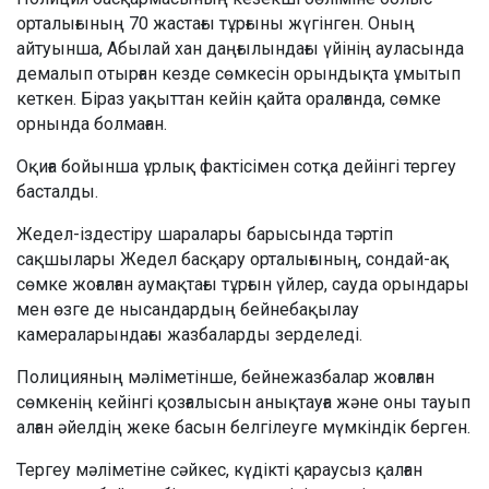
орталығының 70 жастағы тұрғыны жүгінген. Оның
айтуынша, Абылай хан даңғылындағы үйінің ауласында
демалып отырған кезде сөмкесін орындықта ұмытып
кеткен. Біраз уақыттан кейін қайта оралғанда, сөмке
орнында болмаған.
Оқиға бойынша ұрлық фактісімен сотқа дейінгі тергеу
басталды.
Жедел-іздестіру шаралары барысында тәртіп
сақшылары Жедел басқару орталығының, сондай-ақ
сөмке жоғалған аумақтағы тұрғын үйлер, сауда орындары
мен өзге де нысандардың бейнебақылау
камераларындағы жазбаларды зерделеді.
Полицияның мәліметінше, бейнежазбалар жоғалған
сөмкенің кейінгі қозғалысын анықтауға және оны тауып
алған әйелдің жеке басын белгілеуге мүмкіндік берген.
Тергеу мәліметіне сәйкес, күдікті қараусыз қалған