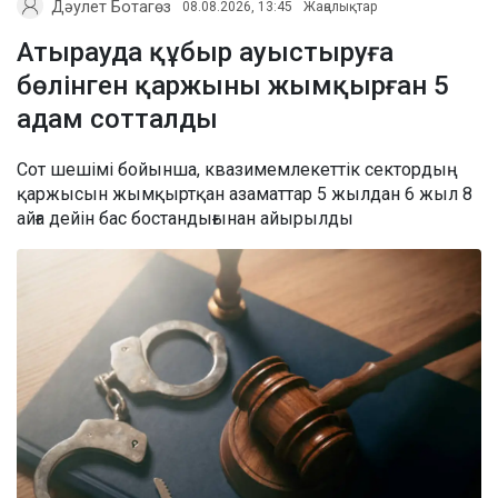
Дәулет Ботагөз
08.08.2026, 13:45
Жаңалықтар
Атырауда құбыр ауыстыруға
бөлінген қаржыны жымқырған 5
адам сотталды
Сот шешімі бойынша, квазимемлекеттік сектордың
қаржысын жымқыртқан азаматтар 5 жылдан 6 жыл 8
айға дейін бас бостандығынан айырылды