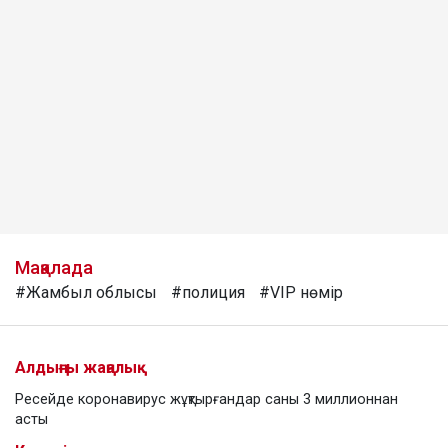
Мақалада
#Жамбыл облысы
#полиция
#VIP нөмір
Алдыңғы жаңалық
Ресейде коронавирус жұқтырғандар саны 3 миллионнан
асты