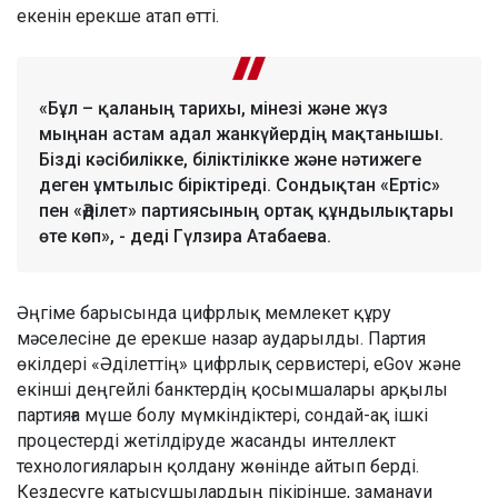
екенін ерекше атап өтті.
«Бұл – қаланың тарихы, мінезі және жүз
мыңнан астам адал жанкүйердің мақтанышы.
Бізді кәсібилікке, біліктілікке және нәтижеге
деген ұмтылыс біріктіреді. Сондықтан «Ертіс»
пен «Әділет» партиясының ортақ құндылықтары
өте көп», - деді Гүлзира Атабаева.
Әңгіме барысында цифрлық мемлекет құру
мәселесіне де ерекше назар аударылды. Партия
өкілдері «Әділеттің» цифрлық сервистері, eGov және
екінші деңгейлі банктердің қосымшалары арқылы
партияға мүше болу мүмкіндіктері, сондай-ақ ішкі
процестерді жетілдіруде жасанды интеллект
технологияларын қолдану жөнінде айтып берді.
Кездесуге қатысушылардың пікірінше, заманауи