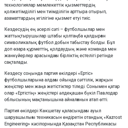
технологиялар мемлекеттік қызметтердің
қолжетімділігі мен тиімділігін арттыра отырып,
азаматтардың игілігіне қызмет етуі тиіс.
Кездесудің ең әсерлі сәті – футболшылар мен
жаттықтырушылар штабы қолтаңба қалдырған
символикалық футбол добын табыстау болды. Бұл
доп өзара құрметтің, қолдаудың және команда мен
жанкүйерлер арасындағы бірліктің естелігі ретінде
сақталады.
Кездесу соңында партия өкілдері «Ертіс»
футболшыларына алдағы ойында сәттілік, жарқын
жеңістер мен жаңа жетістіктер тіледі. Сонымен қатар
олар «Ертістің» жеңістері әлдеқашан бүкіл Павлодар
облысының мақтанышына айналғанын атап өтті.
Партия өкілдері Көкшетау қаласындағы ауыл
шаруашылығы техникасын өндіретін отандық «Kazrost
Engineering» кәсіпорнында Қазақстан Республикасы