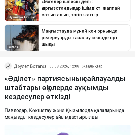
Дәулет Ботагөз
08.08.2026, 12:08
Жаңалықтар
«Әділет» партиясының сайлауалды
штабтары өңірлерде ауқымды
кездесулер өткізді
Павлодар, Көкшетау және Қызылорда қалаларында
маңызды кездесулер ұйымдастырылды