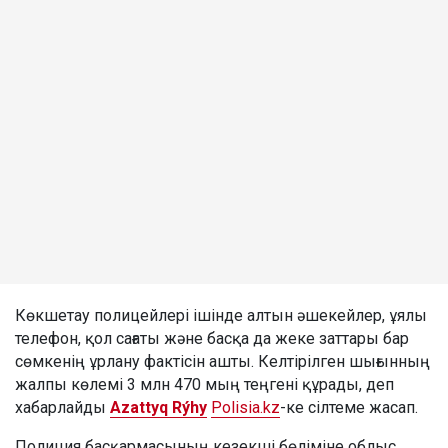
Көкшетау полицейлері ішінде алтын әшекейлер, ұялы
телефон, қол сағаты және басқа да жеке заттары бар
сөмкенің ұрлану фактісін ашты. Келтірілген шығынның
жалпы көлемі 3 млн 470 мың теңгені құрады, деп
хабарлайды
Azattyq Rýhy
Polisia.kz
-ке сілтеме жасап.
Полиция басқармасының кезекші бөліміне облыс