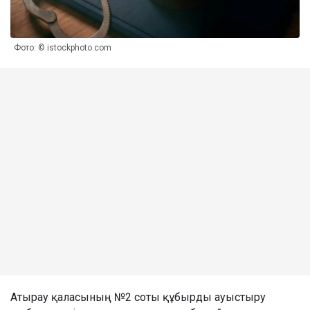
Фото: © istockphoto.com
Атырау қаласының №2 соты құбырды ауыстыру