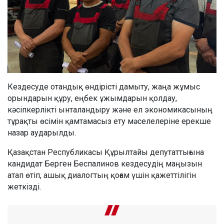
Кездесуде отандық өндірісті дамыту, жаңа жұмыс
орындарын құру, еңбек ұжымдарын қолдау,
кәсіпкерлікті ынталандыру және ел экономикасының
тұрақты өсімін қамтамасыз ету мәселелеріне ерекше
назар аударылды.
Қазақстан Республикасы Құрылтайы депутаттығына
кандидат Берген Беспалинов кездесудің маңызын
атап өтіп, ашық диалогтың қоғам үшін қажеттілігін
жеткізді.