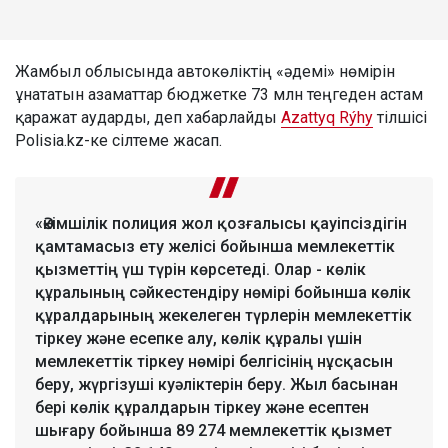
Жамбыл облысында автокөліктің «әдемі» нөмірін
ұнататын азаматтар бюджетке 73 млн теңгеден астам
қаражат аударды, деп хабарлайды
Azattyq Rýhy
тілшісі
Polisia.kz-ке сілтеме жасап.
«Әкімшілік полиция жол қозғалысы қауіпсіздігін
қамтамасыз ету желісі бойынша мемлекеттік
қызметтің үш түрін көрсетеді. Олар - көлік
құралының сәйкестендіру нөмірі бойынша көлік
құралдарының жекелеген түрлерін мемлекеттік
тіркеу және есепке алу, көлік құралы үшін
мемлекеттік тіркеу нөмірі белгісінің нұсқасын
беру, жүргізуші куәліктерін беру. Жыл басынан
бері көлік құралдарын тіркеу және есептен
шығару бойынша 89 274 мемлекеттік қызмет