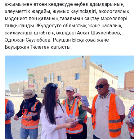
ұжымымен өткен кездесуде еңбек адамдарының
әлеуметтік жағдайы, жұмыс қауіпсіздігі, экологиялық
мәдениет пен қаланың тазалығын сақтау мәселелері
талқыланды. Жүздесуге облыстық және қалалық
сайлауалды штабтың өкілдері Асхат Шәукенбаев,
Әділжан Сәулебаев, Раушан Ысқақова және
Бауыржан Төлеген қатысты.