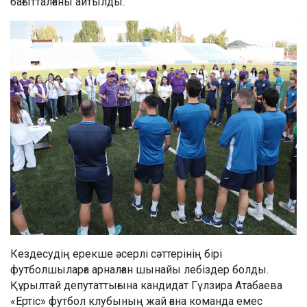
бағытталғаны айтылды.
Кездесудің ерекше әсерлі сәттерінің бірі
футболшыларға арналған шынайы лебіздер болды.
Құрылтай депутаттығына кандидат Гүлзира Атабаева
«Ертіс» футбол клубының жай ғана команда емес