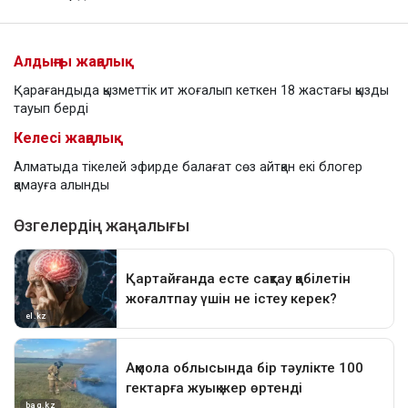
Алдыңғы жаңалық
Қарағандыда қызметтік ит жоғалып кеткен 18 жастағы қызды
тауып берді
Келесі жаңалық
Алматыда тікелей эфирде балағат сөз айтқан екі блогер
қамауға алынды