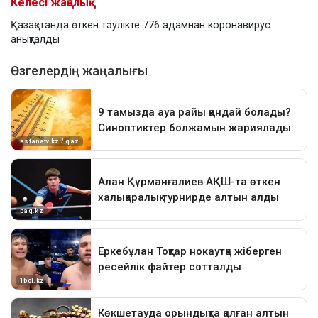
Келесі жаңалық
Қазақстанда өткен тәулікте 776 адамнан коронавирус
анықталды