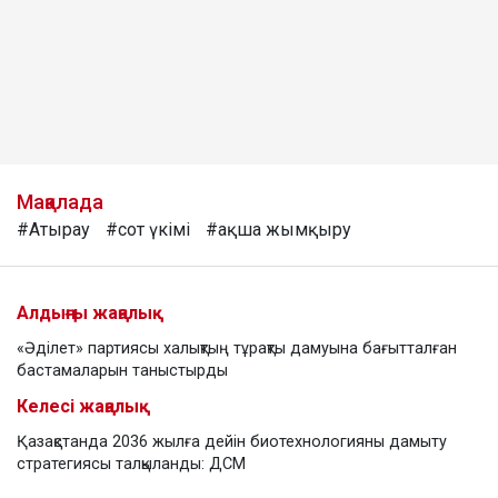
Мақалада
#Атырау
#сот үкімі
#ақша жымқыру
Алдыңғы жаңалық
«Әділет» партиясы халықтың тұрақты дамуына бағытталған
бастамаларын таныстырды
Келесі жаңалық
Қазақстанда 2036 жылға дейін биотехнологияны дамыту
стратегиясы талқыланды: ДСМ