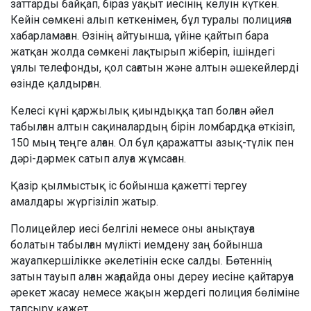
заттарды байқап, біраз уақыт иесінің келуін күткен.
Кейін сөмкені алып кеткенімен, бұл туралы полицияға
хабарламаған. Өзінің айтуынша, үйіне қайтып бара
жатқан жолда сөмкені лақтырып жіберіп, ішіндегі
ұялы телефонды, қол сағатын және алтын әшекейлерді
өзінде қалдырған.
Келесі күні қаржылық қиындыққа тап болған әйел
табылған алтын сақиналардың бірін ломбардқа өткізіп,
150 мың теңге алған. Ол бұл қаражатты азық-түлік пен
дәрі-дәрмек сатып алуға жұмсаған.
Қазір қылмыстық іс бойынша қажетті тергеу
амалдары жүргізіліп жатыр.
Полицейлер иесі белгілі немесе оны анықтауға
болатын табылған мүлікті иемдену заң бойынша
жауапкершілікке әкелетінін еске салды. Бөтеннің
затын тауып алған жағдайда оны дереу иесіне қайтаруға
әрекет жасау немесе жақын жердегі полиция бөліміне
тапсыру қажет.