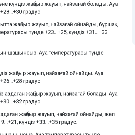
әне күндіз жаңбыр жауып, найзағай болады. Ауа
+28...+30 градус.
ытта жаңбыр жауып, найзағай ойнайды, бұршақ
ратурасы түнде +23...+25, күндіз +31...+33
ын-шашынсыз. Ауа температурасы түнде
із жаңбыр жауып, найзағай ойнайды. Ауа
+26...+28 градус.
 аздаған жаңбыр жауып, найзағай болады. Ауа
+30...+32 градус.
здаған жаңбыр жауып, найзағай ойнайды, жел
..+21, күндіз +33...+35 градус.
н-шашынсыз. Ауа температурасы түнде