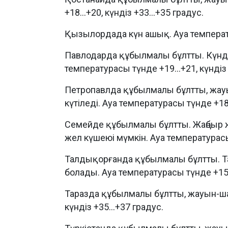
+18...+20, күндіз +33...+35 градус.
Қызылордада күн ашық. Ауа температур
Павлодарда құбылмалы бұлтты. Күнді
температурасы түнде +19...+21, күндіз 
Петропавлда құбылмалы бұлтты, жауы
күтіледі. Ауа температурасы түнде +18..
Семейде құбылмалы бұлтты. Жаңбыр ж
жел күшеюі мүмкін. Ауа температурасы 
Талдықорғанда құбылмалы бұлтты. Таң
болады. Ауа температурасы түнде +15...
Таразда құбылмалы бұлтты, жауын-ша
күндіз +35...+37 градус.