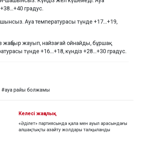
н-шашынсыз. Күндіз жел күшейеді. Ауа
+38...+40 градус.
ынсыз. Ауа температурасы түнде +17...+19,
 жаңбыр жауып, найзағай ойнайды, бұршақ
турасы түнде +16...+18, күндіз +28...+30 градус.
#ауа райы болжамы
Келесі жаңалық
«Әділет» партиясында қала мен ауыл арасындағы
алшақтықты азайту жолдары талқыланды