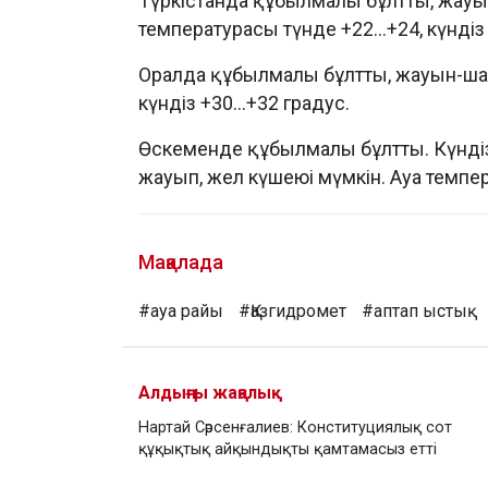
Түркістанда құбылмалы бұлтты, жауы
температурасы түнде +22...+24, күндіз 
Оралда құбылмалы бұлтты, жауын-шаш
күндіз +30...+32 градус.
Өскеменде құбылмалы бұлтты. Күндіз
жауып, жел күшеюі мүмкін. Ауа темпера
Мақалада
#ауа райы
#Қазгидромет
#аптап ыстық
Алдыңғы жаңалық
Нартай Сәрсенғалиев: Конституциялық сот
құқықтық айқындықты қамтамасыз етті