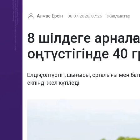
Алмас Ерсін
08.07.2026, 07:26
Жаңалықтар
8 шілдеге арналғ
оңтүстігінде 40
Елдің солтүстігі, шығысы, орталығы мен бат
екпінді жел күтіледі