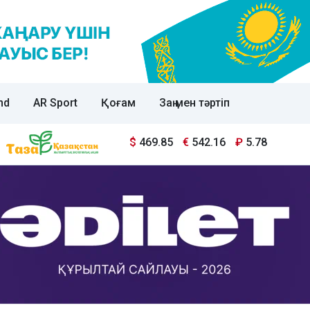
nd
AR Sport
Қоғам
Заң мен тәртіп
$
469.85
€
542.16
₽
5.78