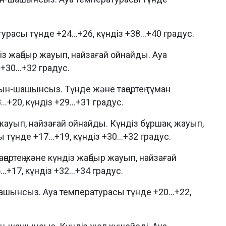
асы түнде +24...+26, күндіз +38...+40 градус.
з жаңбыр жауып, найзағай ойнайды. Ауа
+30...+32 градус.
н-шашынсыз. Түнде және таңертең тұман
.+20, күндіз +29...+31 градус.
ауып, найзағай ойнайды. Күндіз бұршақ жауып,
түнде +17...+19, күндіз +30...+32 градус.
ертең және күндіз жаңбыр жауып, найзағай
+17, күндіз +32...+34 градус.
шынсыз. Ауа температурасы түнде +20...+22,