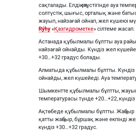
сақталады. Елдің оңтүстігінде ауа темп
солтүстік, шығыс, орталық және батыс
жауып, найзағай ойнап, жел күшеюі м
Rýhy
«
Қазгидрометке
» сілтеме жасап.
Астанада құбылмалы бұлтты ауа райы 
найзағай ойнайды. Күндіз жел күшейед
+30...+32 градус болады.
Алматыда құбылмалы бұлтты. Күндіз 
ойнайды, жел күшейеді. Ауа температур
Шымкентте құбылмалы бұлтты, жауын
температурасы түнде +20...+22, күндіз 
Ақтөбеде құбылмалы бұлтты. Жаңбыр ж
қатты жаңбыр, бұршақ және екпінді жел
күндіз +30...+32 градус.