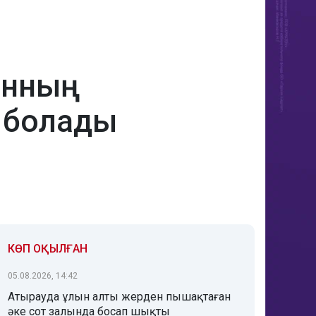
танның
қ болады
КӨП ОҚЫЛҒАН
05.08.2026, 14:42
Атырауда ұлын алты жерден пышақтаған
әке сот залында босап шықты