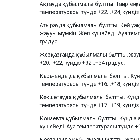
Ақтауда құбылмалы бұлтты. Таңертең ж
температурасы түнде +22...+24, күндіз 
Атырауда құбылмалы бұлтты. Кей уақ
жаууы мүмкін. Жел күшейеді. Ауа темпе
градус.
Жезқазғанда құбылмалы бұлтты, жау
+20...+22, күндіз +32...+34 градус.
Қарағандыда құбылмалы бұлтты. Күнд
температурасы түнде +16...+18, күндіз 
Көкшетауда құбылмалы бұлтты. Күндіз
температурасы түнде +17...+19, күндіз 
Қонаевта құбылмалы бұлтты. Күндіз а
күшейеді. Ауа температурасы түнде +19.
Қостанайда құбылмалы бұлтты, жауы