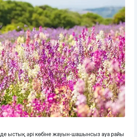
деде ыстық әрі көбіне жауын-шашынсыз ауа райы