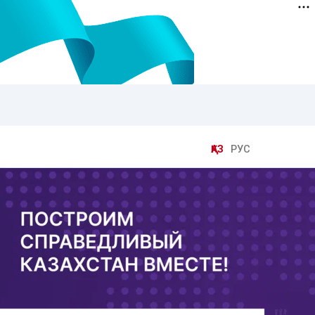
ҚАЗ
РУС