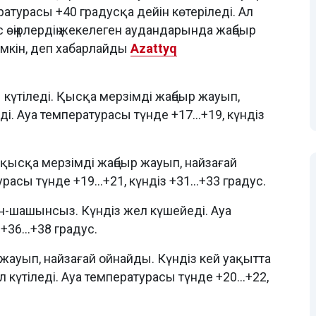
ературасы +40 градусқа дейін көтеріледі. Ал
 өңірлердің жекелеген аудандарында жаңбыр
үмкін, деп хабарлайды
Azattyq
күтіледі. Қысқа мерзімді жаңбыр жауып,
і. Ауа температурасы түнде +17...+19, күндіз
қысқа мерзімді жаңбыр жауып, найзағай
асы түнде +19...+21, күндіз +31...+33 градус.
-шашынсыз. Күндіз жел күшейеді. Ауа
+36...+38 градус.
ауып, найзағай ойнайды. Күндіз кей уақытта
 күтіледі. Ауа температурасы түнде +20...+22,