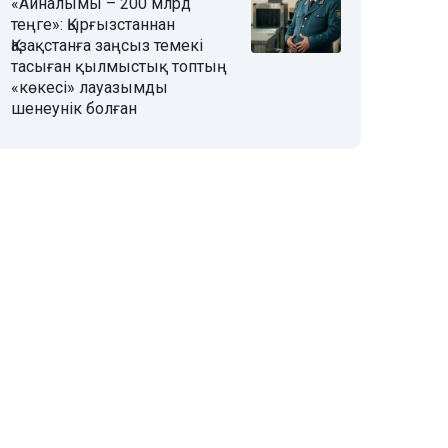
«Айналымы – 200 млрд
теңге»: Қырғызстаннан
Қазақстанға заңсыз темекі
тасыған қылмыстық топтың
«көкесі» лауазымды
шенеунік болған