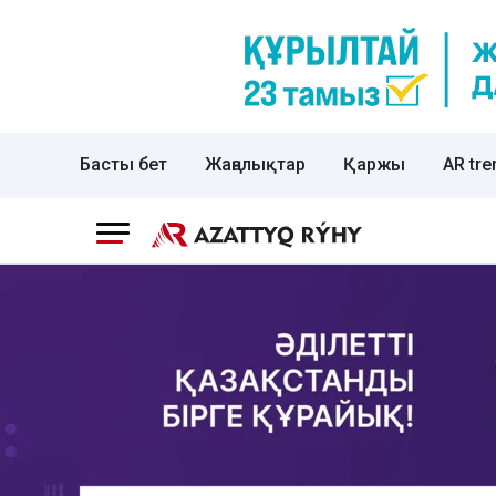
Басты бет
Жаңалықтар
Қаржы
AR tre