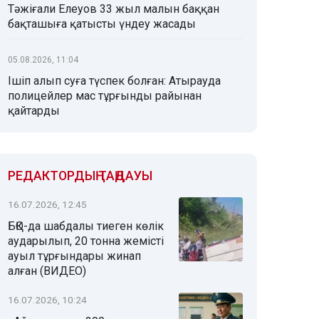
Тәжіғали Елеуов 33 жыл малын баққан
бақташыға қатысты үндеу жасады
05.08.2026, 11:04
Ішіп алып суға түспек болған: Атырауда
полицейлер мас тұрғынды райынан
қайтарды
РЕДАКТОРДЫҢ ТАҢДАУЫ
16.07.2026, 12:45
БҚО-да шабдалы тиеген көлік
аударылып, 20 тонна жемісті
ауыл тұрғындары жинап
алған (ВИДЕО)
16.07.2026, 10:24