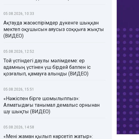
05.08.2026, 10:33
Ақтауда жасөспірімдер дүкенге шыққан
мектеп оқушысын аяусыз соққыға жықты
(ВИДЕО)
05.08.2026, 12:52
Той үстіндегі даулы мәлімдеме: ер
адамның үстінен үш бірдей баппен іс
қозғалып, қамауға алынды (ВИДЕО)
05.08.2026, 15:51
«Нәжіспен бірге шомылыппыз»:
Алматыдағы танымал демалыс орнынан
шу шықты (ВИДЕО)
05.08.2026, 14:58
«Мені жаман қылып көрсетіп жатыр»: