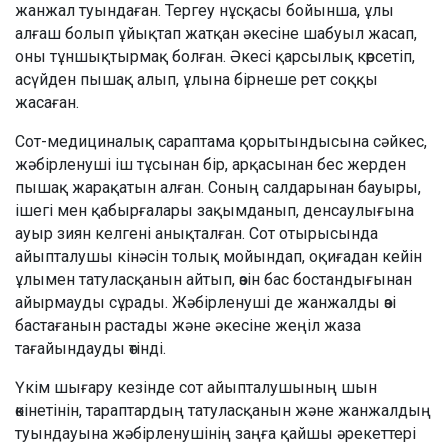
жанжал туындаған. Тергеу нұсқасы бойынша, ұлы
алғаш болып ұйықтап жатқан әкесіне шабуыл жасап,
оны тұншықтырмақ болған. Әкесі қарсылық көрсетіп,
асүйден пышақ алып, ұлына бірнеше рет соққы
жасаған.
Сот-медициналық сараптама қорытындысына сәйкес,
жәбірленуші іш тұсынан бір, арқасынан бес жерден
пышақ жарақатын алған. Соның салдарынан бауыры,
ішегі мен қабырғалары зақымданып, денсаулығына
ауыр зиян келгені анықталған. Сот отырысында
айыпталушы кінәсін толық мойындап, оқиғадан кейін
ұлымен татуласқанын айтып, өзін бас бостандығынан
айырмауды сұрады. Жәбірленуші де жанжалды өзі
бастағанын растады және әкесіне жеңіл жаза
тағайындауды өтінді.
Үкім шығару кезінде сот айыпталушының шын
өкінетінін, тараптардың татуласқанын және жанжалдың
туындауына жәбірленушінің заңға қайшы әрекеттері