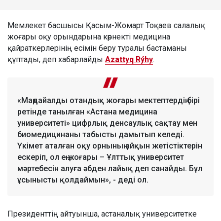
Мемлекет басшысы Қасым-Жомарт Тоқаев салалық
жоғары оқу орындарына көрнекті медицина
қайраткерлерінің есімін беру туралы бастаманы
құптады, деп хабарлайды
Azattyq Rýhy
.
«Маңдайалды отандық жоғары мектептердің бірі
ретінде танылған «Астана медицина
университеті» цифрлық денсаулық сақтау мен
биомедицинаны табысты дамытып келеді.
Үкімет аталған оқу орнының айқын жетістіктерін
ескеріп, ол ең жоғары – Ұлттық университет
мәртебесін алуға әбден лайық деп санайды. Бұл
ұсынысты қолдаймын», - деді ол.
Президенттің айтуынша, астаналық университетке