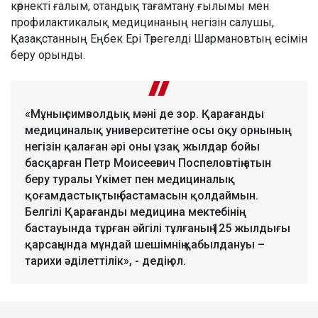
көрнекті ғалым, отандық тағамтану ғылымы мен
профилактикалық медицинаның негізін салушы,
Қазақстанның Еңбек Ері Төрегелді Шармановтың есімін
беру орынды.
«Мұның символдық мәні де зор. Қарағанды
медициналық университетіне осы оқу орнының
негізін қалаған әрі оны ұзақ жылдар бойы
басқарған Петр Моисеевич Поспеловтің атын
беру туралы Үкімет пен медициналық
қоғамдастықтың бастамасын қолдаймын.
Белгілі Қарағанды медицина мектебінің
бастауында тұрған әйгілі тұлғаның 125 жылдығы
қарсаңында мұндай шешімнің қабылдануы –
тарихи әділеттілік», - дедің ол.