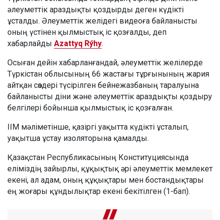
әлеуметтік араздықты қоздырды деген күдікті
ұсталды. Әлеуметтік желідегі видеоға байланысты
оның үстінен қылмыстық іс қозғалды, деп
хабарлайды
Azattyq Rýhy
.
Осыған дейін хабарланғандай, әлеуметтік желілерде
Түркістан облысының 66 жастағы тұрғынының жария
айтқан сөздері түсірілген бейнежазбаның таралуына
байланысты діни және әлеуметтік араздықты қоздыру
белгілері бойынша қылмыстық іс қозғалған.
ІІМ мәліметінше, қазіргі уақытта күдікті ұсталып,
уақытша ұстау изоляторына қамалды.
Қазақстан Республикасының Конституциясында
еліміздің зайырлы, құқықтық әрі әлеуметтік мемлекет
екені, ал адам, оның құқықтары мен бостандықтары
ең жоғары құндылықтар екені бекітілген (1-бап).