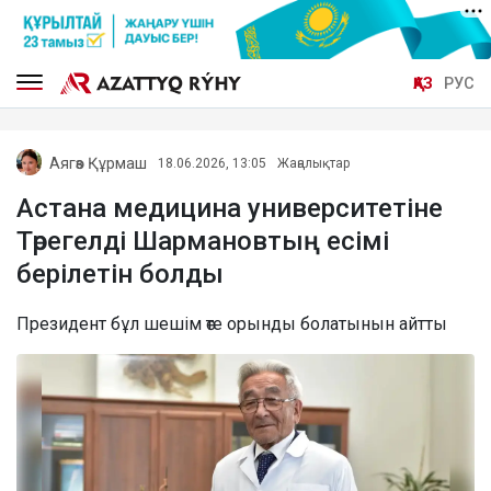
ҚАЗ
РУС
Аягөз Құрмаш
18.06.2026, 13:05
Жаңалықтар
Астана медицина университетіне
Төрегелді Шармановтың есімі
берілетін болды
Президент бұл шешім өте орынды болатынын айтты