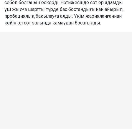
себеп болғанын ескерді. Нәтижесінде сот ер адамды
үш жылға шартты түрде бас бостандығынан айырып,
пробациялық бақылауға алды. Үкім жарияланғаннан
кейін ол сот залында қамаудан босатылды.