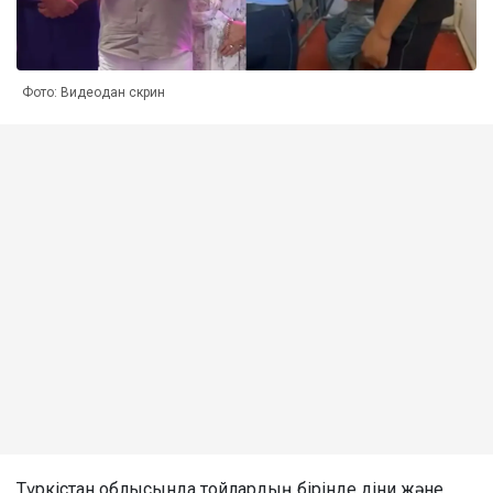
Фото: Видеодан скрин
Түркістан облысында тойлардың бірінде діни және