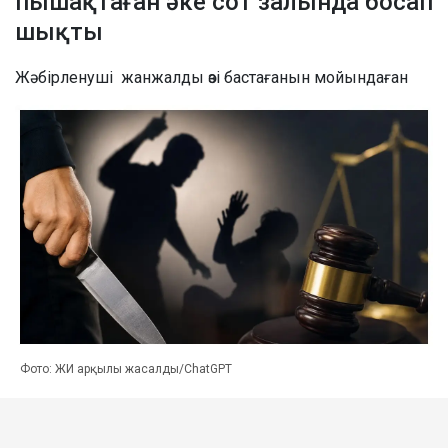
пышақтаған әке сот залында босап
шықты
Жәбірленуші жанжалды өзі бастағанын мойындаған
Фото: ЖИ арқылы жасалды/ChatGPT