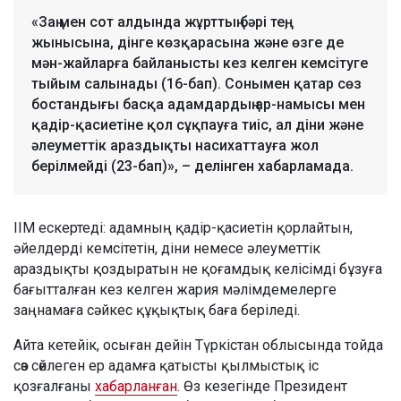
«Заң мен сот алдында жұрттың бәрі тең,
жынысына, дінге көзқарасына және өзге де
мән-жайларға байланысты кез келген кемсітуге
тыйым салынады (16-бап). Сонымен қатар сөз
бостандығы басқа адамдардың ар-намысы мен
қадір-қасиетіне қол сұқпауға тиіс, ал діни және
әлеуметтік араздықты насихаттауға жол
берілмейді (23-бап)», – делінген хабарламада.
ІІМ ескертеді: адамның қадір-қасиетін қорлайтын,
әйелдерді кемсітетін, діни немесе әлеуметтік
араздықты қоздыратын не қоғамдық келісімді бұзуға
бағытталған кез келген жария мәлімдемелерге
заңнамаға сәйкес құқықтық баға беріледі.
Айта кетейік, осыған дейін Түркістан облысында тойда
сөз сөйлеген ер адамға қатысты қылмыстық іс
қозғалғаны
хабарланған
. Өз кезегінде Президент