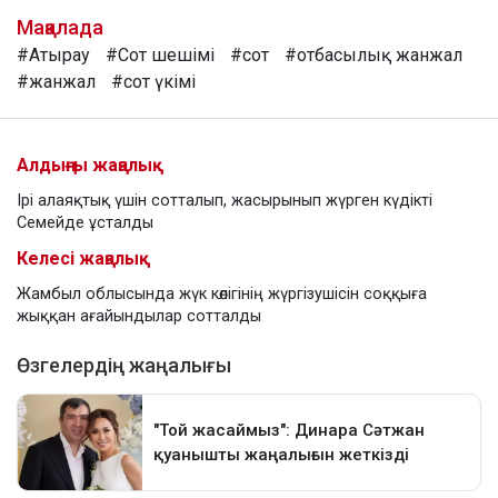
Мақалада
#Атырау
#Сот шешімі
#сот
#отбасылық жанжал
#жанжал
#сот үкімі
Алдыңғы жаңалық
Ірі алаяқтық үшін сотталып, жасырынып жүрген күдікті
Семейде ұсталды
Келесі жаңалық
Жамбыл облысында жүк көлігінің жүргізушісін соққыға
жыққан ағайындылар сотталды