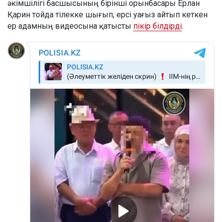
әкімшілігі басшысының бірінші орынбасары Ерлан
Қарин тойда тілекке шығып, ерсі уағыз айтып кеткен
ер адамның видеосына қатысты
пікір білдірді
.