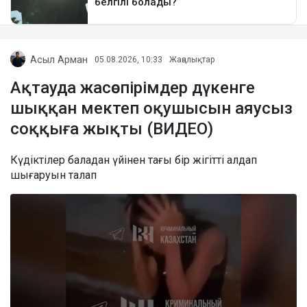
Асыл Арман
05.08.2026, 10:33
Жаңалықтар
Ақтауда жасөспірімдер дүкенге
шыққан мектеп оқушысын аяусыз
соққыға жықты (ВИДЕО)
Күдіктілер баладан үйінен тағы бір жігітті алдап
шығаруын талап