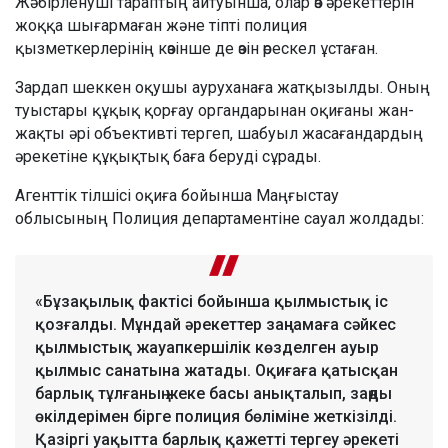
Жәбірленуші тараптың айтуынша, олар өз әрекеттерін
жоққа шығармаған және тіпті полиция
қызметкерлерінің көзінше де өзін өрескел ұстаған.
Зардап шеккен оқушы ауруханаға жатқызылды. Оның
туыстары құқық қорғау органдарынан оқиғаны жан-
жақты әрі объективті тергеп, шабуыл жасағандардың
әрекетіне құқықтық баға беруді сұрады.
Агенттік тілшісі оқиға бойынша Маңғыстау
облысының Полиция департаментіне сауал жолдады:
«Бұзақылық фактісі бойынша қылмыстық іс
қозғалды. Мұндай әрекеттер заңнамаға сәйкес
қылмыстық жауапкершілік көзделген ауыр
қылмыс санатына жатады. Оқиғаға қатысқан
барлық тұлғаның жеке басы анықталып, заңды
өкілдерімен бірге полиция бөліміне жеткізілді.
Қазіргі уақытта барлық қажетті тергеу әрекеті