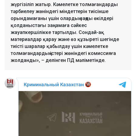
жүргізіліп жатыр. Кәмелетке толмағандарды
тәрбиелеу жөніндегі міндеттерін тиісінше
орындамағаны үшін олардың заңды өкілдері
қолданыстағы заңнамаға сәйкес
жауапкершілікке тартылды. Сондай-ақ
материалдар қарау және өз құзыреті шегінде
тиісті шаралар қабылдау үшін кәмелетке
толмағандардың істері жөніндегі комиссияға
жолданды», – делінген ПД мәліметінде.