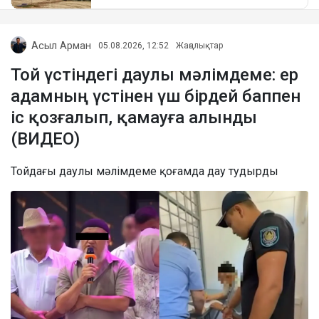
Асыл Арман
05.08.2026, 12:52
Жаңалықтар
Той үстіндегі даулы мәлімдеме: ер
адамның үстінен үш бірдей баппен
іс қозғалып, қамауға алынды
(ВИДЕО)
Тойдағы даулы мәлімдеме қоғамда дау тудырды