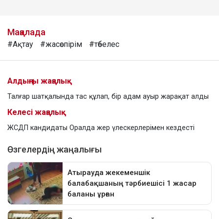
Мақалада
#Ақтау
#жасөспірім
#төбелес
Алдыңғы жаңалық
Талғар шатқалында тас құлап, бір адам ауыр жарақат алды
Келесі жаңалық
ЖСДП кандидаты Оралда жер үлескерлерімен кездесті