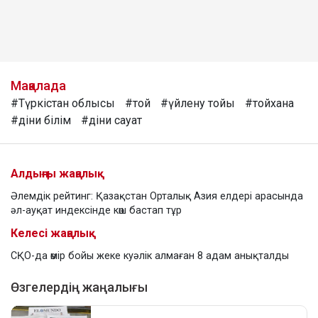
Мақалада
#Түркістан облысы
#той
#үйлену тойы
#тойхана
#діни білім
#діни сауат
Алдыңғы жаңалық
Әлемдік рейтинг: Қазақстан Орталық Азия елдері арасында
әл-ауқат индексінде көш бастап тұр
Келесі жаңалық
СҚО-да өмір бойы жеке куәлік алмаған 8 адам анықталды