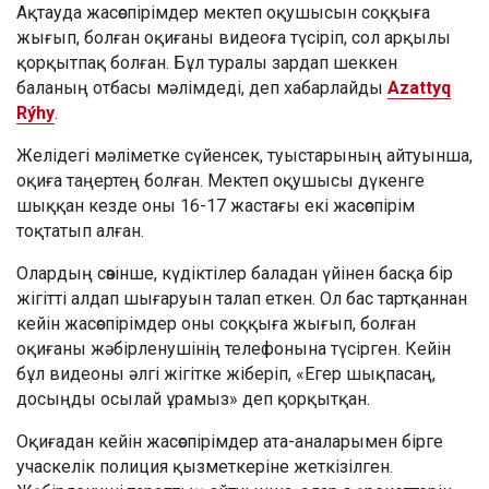
Ақтауда жасөспірімдер мектеп оқушысын соққыға
жығып, болған оқиғаны видеоға түсіріп, сол арқылы
қорқытпақ болған. Бұл туралы зардап шеккен
баланың отбасы мәлімдеді, деп хабарлайды
Azattyq
Rýhy
.
Желідегі мәліметке сүйенсек, туыстарының айтуынша,
оқиға таңертең болған. Мектеп оқушысы дүкенге
шыққан кезде оны 16-17 жастағы екі жасөспірім
тоқтатып алған.
Олардың сөзінше, күдіктілер баладан үйінен басқа бір
жігітті алдап шығаруын талап еткен. Ол бас тартқаннан
кейін жасөспірімдер оны соққыға жығып, болған
оқиғаны жәбірленушінің телефонына түсірген. Кейін
бұл видеоны әлгі жігітке жіберіп, «Егер шықпасаң,
досыңды осылай ұрамыз» деп қорқытқан.
Оқиғадан кейін жасөспірімдер ата-аналарымен бірге
учаскелік полиция қызметкеріне жеткізілген.