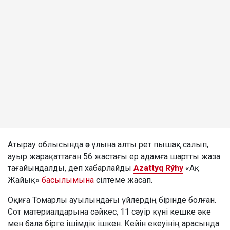
Атырау облысында өз ұлына алты рет пышақ салып,
ауыр жарақаттаған 56 жастағы ер адамға шартты жаза
тағайындалды, деп хабарлайды
Azattyq Rýhy
«Ақ
Жайық»
басылымына
сілтеме жасап.
Оқиға Томарлы ауылындағы үйлердің бірінде болған.
Сот материалдарына сәйкес, 11 сәуір күні кешке әке
мен бала бірге ішімдік ішкен. Кейін екеуінің арасында