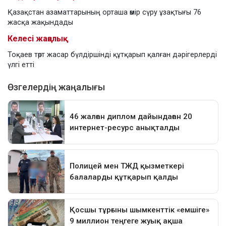
Қазақстан азаматтарының орташа өмір сүру ұзақтығы 76
жасқа жақындады
Келесі жаңалық
Тоқаев төрт жасар бүлдіршінді құтқарып қалған дәрігерлерді
үлгі етті