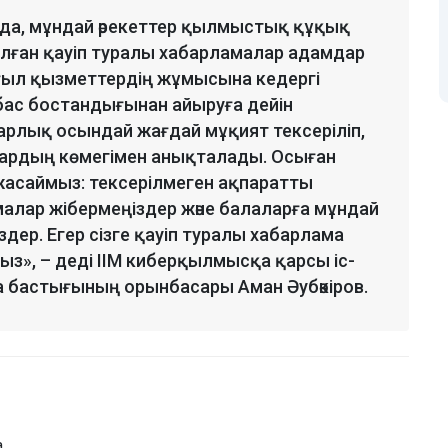
а да, мұндай әрекеттер қылмыстық құқық
ған қауіп туралы хабарламалар адамдар
ғыл қызметтердің жұмысына кедергі
н бас бостандығынан айыруға дейін
арлық осындай жағдай мұқият тексеріліп,
лардың көмегімен анықталады. Осыған
жасаймыз: тексерілмеген ақпаратты
алар жібермеңіздер және балаларға мұндай
іздер. Егер сізге қауіп туралы хабарлама
ыз», – деді ІІМ киберқылмысқа қарсы іс-
 бастығының орынбасары Аман Әубәкіров.
а