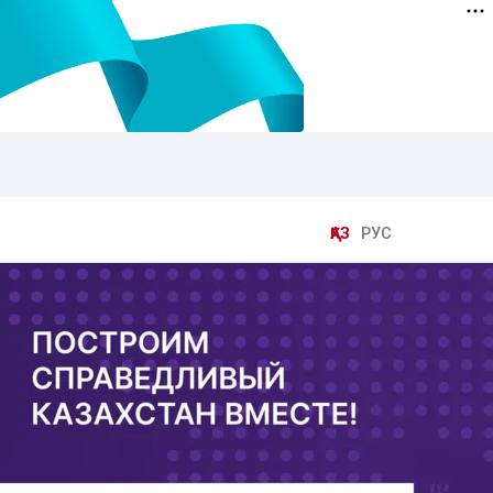
ҚАЗ
РУС