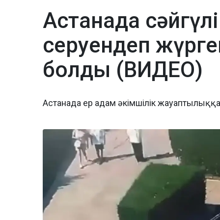
Астанада сәйгүлі
серуендеп жүрге
болды (ВИДЕО)
Астанада ер адам әкімшілік жауаптылыққ