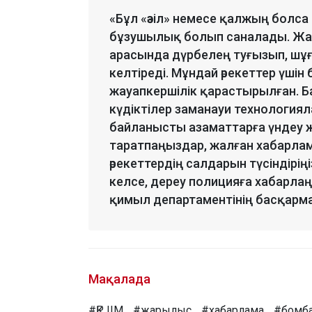
«Бұл «әзіл» немесе қалжың болс
бұзушылық болып саналады. Жал
арасында дүрбелең туғызып, шұ
келтіреді. Мұндай әрекеттер үші
жауапкершілік қарастырылған. Б
күдіктілер заманауи технология
байланысты азаматтарға үндеу 
таратпаңыздар, жалған хабарлам
әрекеттердің салдарын түсіндірің
келсе, дереу полицияға хабарлаң
қимыл департаментінің басқарма
Мақалада
#ҚР ІІМ
#жарылыс
#хабарлама
#бомб