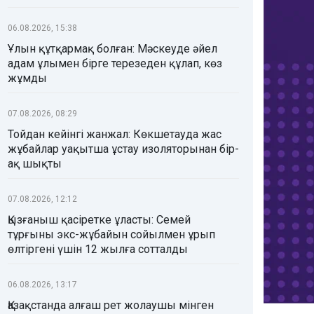
06.08.2026, 15:38
Ұлын құтқармақ болған: Мәскеуде әйел
адам ұлымен бірге терезеден құлап, көз
жұмды
07.08.2026, 08:29
Тойдан кейінгі жанжал: Көкшетауда жас
жұбайлар уақытша ұстау изоляторынан бір-
ақ шықты
07.08.2026, 12:12
Қызғаныш қасіретке ұласты: Семей
тұрғыны экс-жұбайын сойылмен ұрып
өлтіргені үшін 12 жылға сотталды
06.08.2026, 13:17
Қазақстанда алғаш рет жолаушы мінген