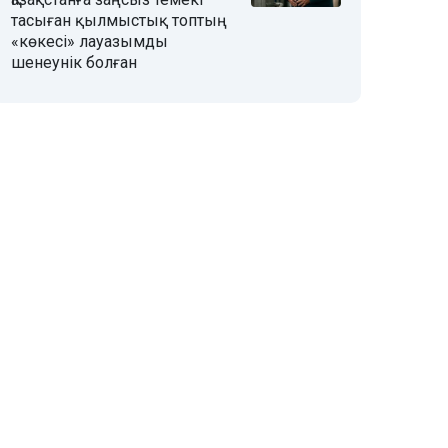
тасыған қылмыстық топтың
«көкесі» лауазымды
шенеунік болған