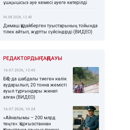
ұшқышсыз әуе кемесі әуеге көтерілді
06.08.2026, 12:40
Димаш Құдайберген туыстарының тойында
тілек айтып, жұртты сүйсіндірді (ВИДЕО)
РЕДАКТОРДЫҢ ТАҢДАУЫ
16.07.2026, 12:45
БҚО-да шабдалы тиеген көлік
аударылып, 20 тонна жемісті
ауыл тұрғындары жинап
алған (ВИДЕО)
16.07.2026, 10:24
«Айналымы – 200 млрд
теңге»: Қырғызстаннан
Қазақстанға заңсыз темекі