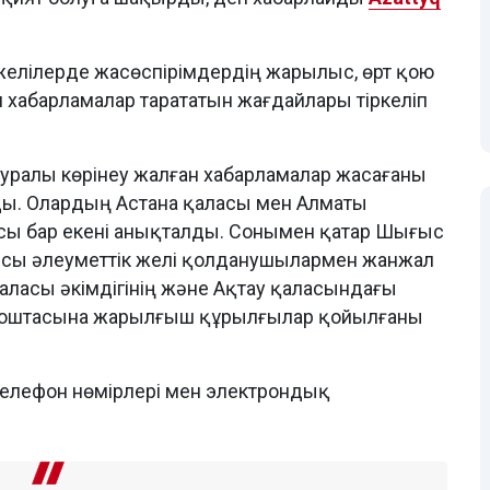
 желілерде жасөспірімдердің жарылыс, өрт қою
н хабарламалар тарататын жағдайлары тіркеліп
туралы көрінеу жалған хабарламалар жасағаны
ды. Олардың Астана қаласы мен Алматы
сы бар екені анықталды. Сонымен қатар Шығыс
сы әлеуметтік желі қолданушылармен жанжал
аласы әкімдігінің және Ақтау қаласындағы
қ поштасына жарылғыш құрылғылар қойылғаны
телефон нөмірлері мен электрондық