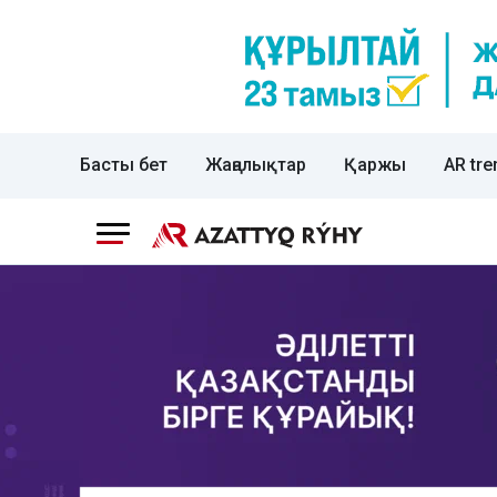
Басты бет
Жаңалықтар
Қаржы
AR tre