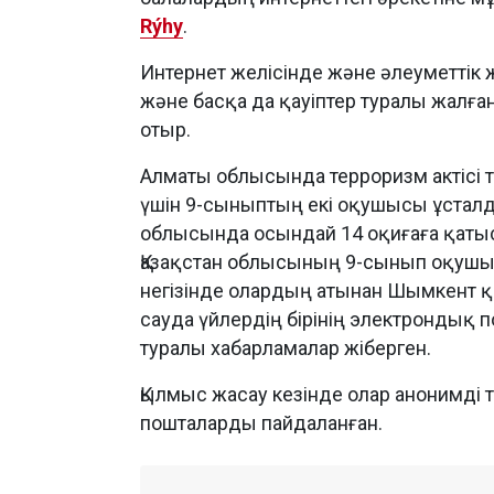
Rýhy
.
Интернет желісінде және әлеуметтік
және басқа да қауіптер туралы жалға
отыр.
Алматы облысында терроризм актісі 
үшін 9-сыныптың екі оқушысы ұстал
облысында осындай 14 оқиғаға қаты
Қазақстан облысының 9-сынып оқушы
негізінде олардың атынан Шымкент қ
сауда үйлердің бірінің электронды
туралы хабарламалар жіберген.
Қылмыс жасау кезінде олар анонимді 
пошталарды пайдаланған.