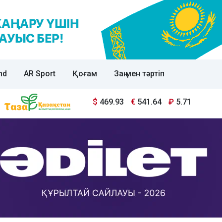
nd
AR Sport
Қоғам
Заң мен тәртіп
$
469.93
€
541.64
₽
5.71