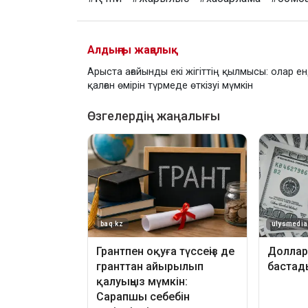
Алдыңғы жаңалық
Арыста ағайынды екі жігіттің қылмысы: олар ен
қалған өмірін түрмеде өткізуі мүмкін