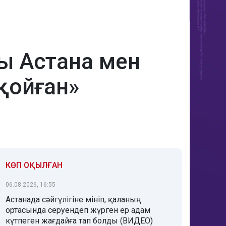
ры Астана мен
қойған»
КӨП ОҚЫЛҒАН
06.08.2026, 16:55
Астанада сәйгүлігіне мініп, қаланың
ортасында серуендеп жүрген ер адам
күтпеген жағдайға тап болды (ВИДЕО)