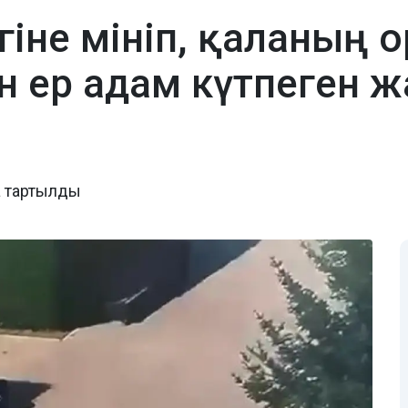
гіне мініп, қаланың 
н ер адам күтпеген ж
а тартылды