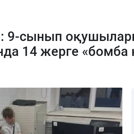
н»: 9-сынып оқушыла
да 14 жерге «бомба 