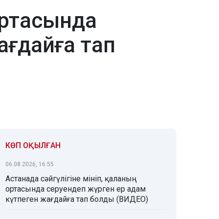
ортасында
ағдайға тап
КӨП ОҚЫЛҒАН
06.08.2026, 16:55
Астанада сәйгүлігіне мініп, қаланың
ортасында серуендеп жүрген ер адам
күтпеген жағдайға тап болды (ВИДЕО)