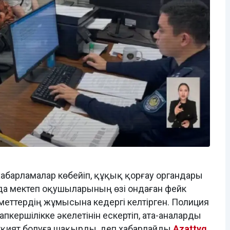
хабарламалар көбейіп, құқық қорғау органдары
да мектеп оқушыларының өзі ондаған фейк
меттердің жұмысына кедергі келтірген. Полиция
кершілікке әкелетінін ескертіп, ата-аналарды
мұқият болуға шақырды, деп хабарлайды
Azattyq