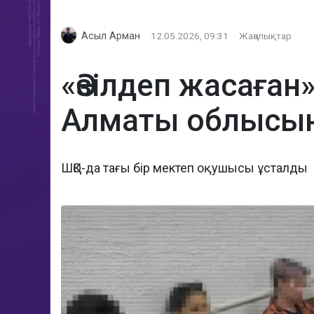
Асыл Арман
12.05.2026, 09:31
Жаңалықтар
«Әзілдеп жасаға
Алматы облысын
ШҚО-да тағы бір мектеп оқушысы ұсталды