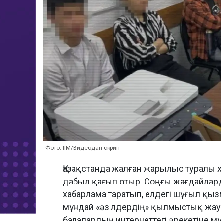
Фото: ІІМ/Видеодан скрин
Қазақстанда жалған жарылыс туралы 
дабыл қағып отыр. Соңғы жағдайлар
хабарлама таратып, елдегі шұғыл қыз
мұндай «әзілдердің» қылмыстық жауап
балалардың интернеттегі әрекетіне 