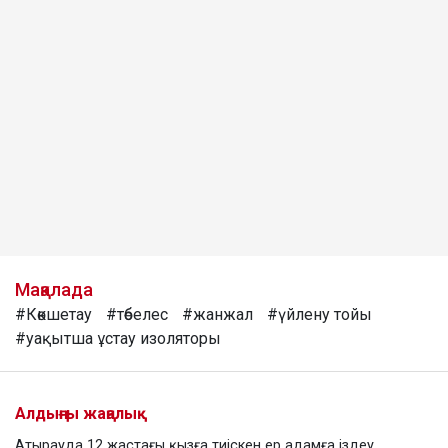
Мақалада
#Көкшетау
#төбелес
#жанжал
#үйлену тойы
#уақытша ұстау изоляторы
Алдыңғы жаңалық
Атырауда 12 жастағы қызға тиіскен ер адамға іздеу