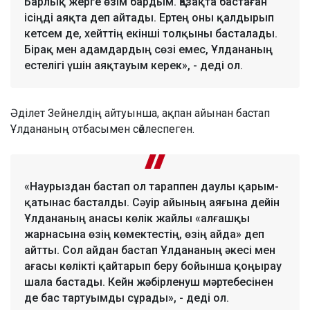
Барлық жерге өзім бардым. Қазақта бастаған
ісіңді аяқта деп айтады. Ертең оны қалдырып
кетсем де, хейттің екінші толқыны басталады.
Бірақ мен адамдардың сөзі емес, Ұлдананың
естелігі үшін аяқтауым керек», - деді ол.
Әділет Зейнелдің айтуынша, ақпан айынан бастап
Ұлдананың отбасымен сөйлеспеген.
«Наурыздан бастап ол тараппен даулы қарым-
қатынас басталды. Сәуір айының аяғына дейін
Ұлдананың анасы көлік жайлы «алғашқы
жарнасына өзің көмектестің, өзің айда» деп
айтты. Сол айдан бастап Ұлдананың әкесі мен
ағасы көлікті қайтарып беру бойынша қоңырау
шала бастады. Кейн жәбірленуш мәртебесінен
де бас тартуымды сұрады», - деді ол.