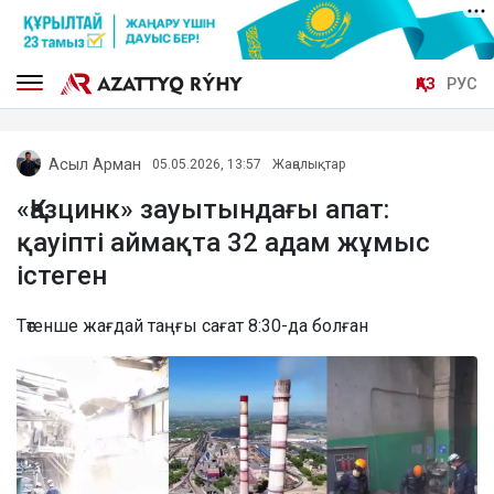
ҚАЗ
РУС
Асыл Арман
05.05.2026, 13:57
Жаңалықтар
«Қазцинк» зауытындағы апат:
қауіпті аймақта 32 адам жұмыс
істеген
Төтенше жағдай таңғы сағат 8:30-да болған