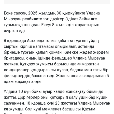
Еске салсақ, 2025 жылдың 30 қыркүйекте Ұлдана
Мырзуан реабилитолог-дәрігер Әділет Зейнелге
тұрмысқа шыққан. Екеуі 8 жыл көңіл жарастырып
жүрген еді.
8 қарашада Астанада тоғыз қабатты тұрғын үйдің
сыртқы кірпіш қаптамасы опырылып, астында
бірнеше тұрғын қалып қойған. Көмекке жедел жәрдем
бригадасы, оның ішінде фельдшер Ұлдана Мырзуан
жеткен. Құтқару жұмысы барысында ғимараттан
кондиционер қондырғысы құлап, Ұлдана мен тағы бір
фельдшердің басына тиді. Жалпы оқиға салдарынан 5
адам жарақат алды.
Ұлдана 10 күн бойы ауыр халде жансақтау бөлімінде
жатты. Дәрігерлер оны құтқарып қалу үшін бар күшін
салғанмен, 18 қараша күні 23 жастағы Ұлдана Мырзуан
көз жұмды. Сол күні мемлекет басшысы Қасым-