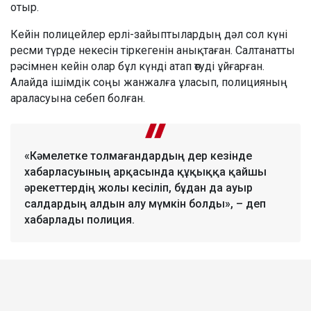
отыр.
Кейін полицейлер ерлі-зайыптылардың дәл сол күні
ресми түрде некесін тіркегенін анықтаған. Салтанатты
рәсімнен кейін олар бұл күнді атап өтуді ұйғарған.
Алайда ішімдік соңы жанжалға ұласып, полицияның
араласуына себеп болған.
«Кәмелетке толмағандардың дер кезінде
хабарласуының арқасында құқыққа қайшы
әрекеттердің жолы кесіліп, бұдан да ауыр
салдардың алдын алу мүмкін болды», – деп
хабарлады полиция.