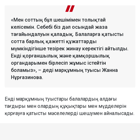
«Мен соттың бұл шешімімен толықтай
келісемін. Себебі біз дәл осындай жаза
тағайындалуын қаладық. Балаларға қатысты
сотта барлық қажетті құжаттарды
мүмкіндігінше тезірек жинау керектігі айтылды.
Енді қорғаншылық және қамқоршылық
органдарымен бірлесіп жұмыс істейтін
боламыз», – деді марқұмның туысы Жанна
Нұрғазинова.
Енді марқұмның туыстары балалардың алдағы
тағдыры мен олардың құқықтары мен мүдделерін
қорғауға қатысты мәселелерді шешумен айналысады.