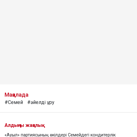
Мақалада
#Семей
#әйелді ұру
Алдыңғы жаңалық
«Ауыл» партиясының өкілдері Семейдегі кондитерлік