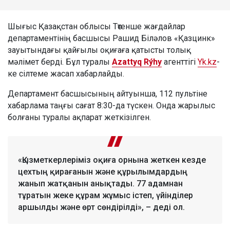
Шығыс Қазақстан облысы Төтенше жағдайлар
департаментінің басшысы Рашид Біләлов «Қазцинк»
зауытындағы қайғылы оқиғаға қатысты толық
мәлімет берді. Бұл туралы
Azattyq Rýhy
агенттігі
Yk.kz
-
ке сілтеме жасап хабарлайды.
Департамент басшысының айтуынша, 112 пультіне
хабарлама таңғы сағат 8:30-да түскен. Онда жарылыс
болғаны туралы ақпарат жеткізілген.
«Қызметкерлеріміз оқиға орнына жеткен кезде
цехтың қирағанын және құрылымдардың
жанып жатқанын анықтады. 77 адамнан
тұратын жеке құрам жұмыс істеп, үйінділер
аршылды және өрт сөндірілді», – деді ол.