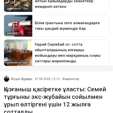
Асыл Арман
07.08.2026, 12:12
Жаңалықтар
Қызғаныш қасіретке ұласты: Семей
тұрғыны экс-жұбайын сойылмен
ұрып өлтіргені үшін 12 жылға
сотталды