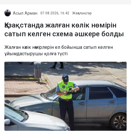
Асыл Арман
07.08.2026, 16:42
Жаңалықтар
Қазақстанда жалған көлік нөмірін
сатып келген схема әшкере болды
Жалған көлік нөмірлерін ел бойынша сатып келген
ұйымдастырушы қолға түсті