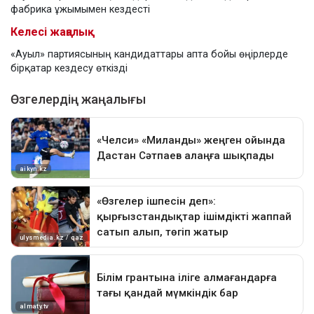
фабрика ұжымымен кездесті
Келесі жаңалық
«Ауыл» партиясының кандидаттары апта бойы өңірлерде
бірқатар кездесу өткізді