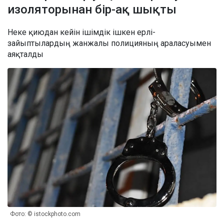
изоляторынан бір-ақ шықты
Неке қиюдан кейін ішімдік ішкен ерлі-
зайыптылардың жанжалы полицияның араласуымен
аяқталды
Фото: © istockphoto.com