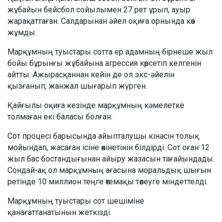
жұбайын бейсбол сойылымен 27 рет ұрып, ауыр
жарақаттаған. Салдарынан әйел оқиға орнында көз
жұмды.
Марқұмның туыстары сотта ер адамның бірнеше жыл
бойы бұрынғы жұбайына агрессия көрсетіп келгенін
айтты. Ажырасқаннан кейін де ол экс-әйелін
қызғанып, жанжал шығарып жүрген.
Қайғылы оқиға кезінде марқұмның кәмелетке
толмаған екі баласы болған.
Сот процесі барысында айыпталушы кінәсін толық
мойындап, жасаған ісіне өкінетінін білдірді. Сот оған 12
жыл бас бостандығынан айыру жазасын тағайындады.
Сондай-ақ ол марқұмның ағасына моральдық шығын
ретінде 10 миллион теңге өтемақы төлеуге міндеттелді.
Марқұмның туыстары сот шешіміне
қанағаттанатынын жеткізді.