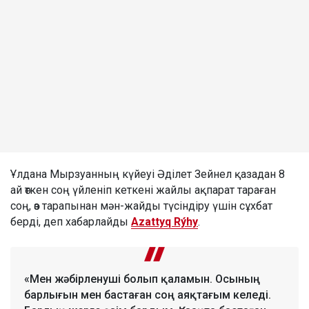
Ұлдана Мырзуанның күйеуі Әділет Зейнел қазадан 8
ай өткен соң үйленіп кеткені жайлы ақпарат тараған
соң, өз тарапынан мән-жайды түсіндіру үшін сұхбат
берді, деп хабарлайды
Azattyq Rýhy
.
«Мен жәбірленуші болып қаламын. Осының
барлығын мен бастаған соң аяқтағым келеді.