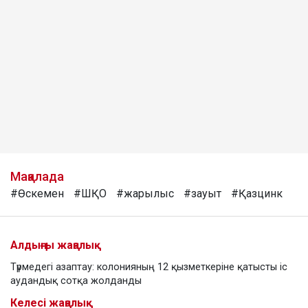
Мақалада
#Өскемен
#ШҚО
#жарылыс
#зауыт
#Қазцинк
Алдыңғы жаңалық
Түрмедегі азаптау: колонияның 12 қызметкеріне қатысты іс
аудандық сотқа жолданды
Келесі жаңалық