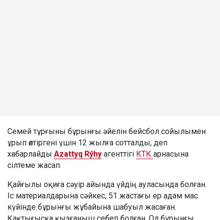
Семей тұрғыны бұрынғы әйелін бейсбол сойылымен
ұрып өлтіргені үшін 12 жылға сотталды, деп
хабарлайды
Azattyq Rýhy
агенттігі
КТК
арнасына
сілтеме жасап.
Қайғылы оқиға сәуір айында үйдің ауласында болған.
Іс материалдарына сәйкес, 51 жастағы ер адам мас
күйінде бұрынғы жұбайына шабуыл жасаған.
Қақтығысқа қызғаныш себеп болған. Ол бұрынғы