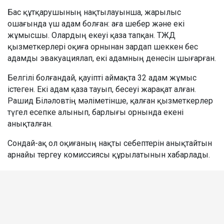
Бас құтқарушының нақтылауынша, жарылыс
ошағында үш адам болған: аға шебер және екі
жұмысшы. Олардың екеуі қаза тапқан. ТЖД
қызметкерлері оқиға орнынан зардап шеккен бес
адамды эвакуациялап, екі адамның денесін шығарған.
Белгілі болғандай, қауіпті аймақта 32 адам жұмыс
істеген. Екі адам қаза тауып, бесеуі жарақат алған.
Рашид Біләловтің мәліметінше, қалған қызметкерлер
түгел есепке алынып, барлығы орнында екені
анықталған.
Сондай-ақ ол оқиғаның нақты себептерін анықтайтын
арнайы тергеу комиссиясы құрылатынын хабарлады.