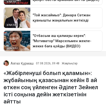
Аягөз Құрмаш
07.08.2026, 09:48
Жаңалықтар
«Жәбірленуші болып қаламын»:
жұбайының қазасынан кейін 8 ай
өткен соң үйленген Әділет Зейнел
істі соңына дейін жеткізетінін
айтты