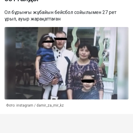
Ол бұрынғы жұбайын бейсбол сойылымен 27 рет
ұрып, ауыр жарақаттаған
Фото: instagram / damir_za_mir_kz