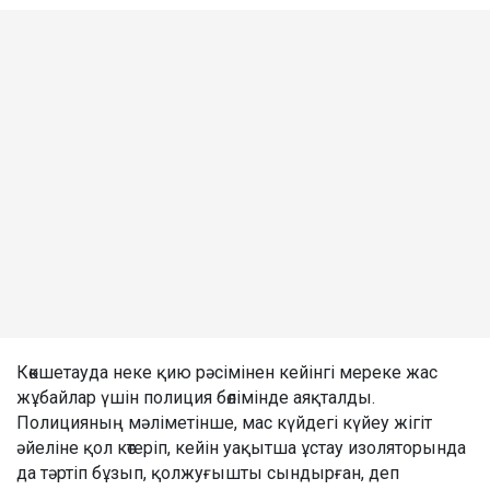
Көкшетауда неке қию рәсімінен кейінгі мереке жас
жұбайлар үшін полиция бөлімінде аяқталды.
Полицияның мәліметінше, мас күйдегі күйеу жігіт
әйеліне қол көтеріп, кейін уақытша ұстау изоляторында
да тәртіп бұзып, қолжуғышты сындырған, деп