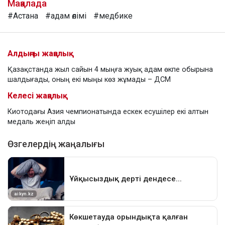
Мақалада
#Астана
#адам өлімі
#медбике
Алдыңғы жаңалық
Қазақстанда жыл сайын 4 мыңға жуық адам өкпе обырына
шалдығады, оның екі мыңы көз жұмады – ДСМ
Келесі жаңалық
Киотодағы Азия чемпионатында ескек есушілер екі алтын
медаль жеңіп алды