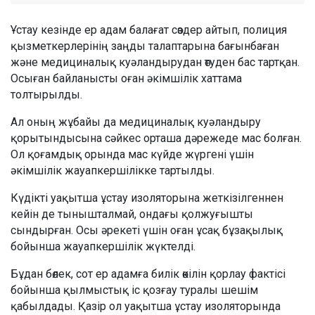
Ұстау кезінде ер адам балағат сөздер айтып, полиция
қызметкерлерінің заңды талаптарына бағынбаған
және медициналық куәландырудан өтуден бас тартқан.
Осыған байланысты оған әкімшілік хаттама
толтырылды.
Ал оның жұбайы да медициналық куәландыру
қорытындысына сәйкес орташа дәрежеде мас болған.
Ол қоғамдық орында мас күйде жүргені үшін
әкімшілік жауапкершілікке тартылды.
Күдікті уақытша ұстау изоляторына жеткізілгеннен
кейін де тынышталмай, ондағы қолжуғышты
сындырған. Осы әрекеті үшін оған ұсақ бұзақылық
бойынша жауапкершілік жүктелді.
Бұдан бөлек, сот ер адамға билік өкілін қорлау фактісі
бойынша қылмыстық іс қозғау туралы шешім
қабылдады. Қазір ол уақытша ұстау изоляторында