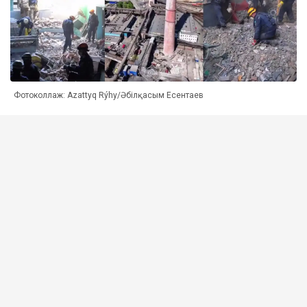
Фотоколлаж: Azattyq Rýhy/Әбілқасым Есентаев