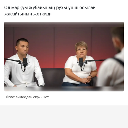
Ол марқұм жұбайының рухы үшін осылай
жасайтынын жеткізді
Фото: видеодан скриншот