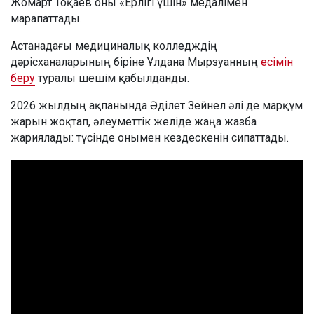
Жомарт Тоқаев оны «Ерлігі үшін» медалімен
марапаттады.
Астанадағы медициналық колледждің
дәрісханаларының біріне Ұлдана Мырзуанның
есімін
беру
туралы шешім қабылданды.
2026 жылдың ақпанында Әділет Зейнел әлі де марқұм
жарын жоқтап, әлеуметтік желіде жаңа жазба
жариялады: түсінде онымен кездескенін сипаттады.