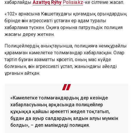
хабарлайды
Azattyq Rýhy
Polisia.kz
-ке сілтеме жасап.
«102» арнасына Көкшетаудағы қоғамдық орындардың
бірінде өзін агрессивті ұстаған ер адам туралы
хабарлама түскен. Оқиға орнына патрульдік полиция
жасағы дереу жеткен.
Полицейлердің анықтауынша, полицияға немқұрайлы
қарамаған кәмелетке толмағандар хабарласқан. Олар
тәртіп бұзған азаматты көрсетіп, оның мас күйде
болғанын, өзін агрессивті ұстап, жанындағы әйелді
ұрғанын айтқан.
«Кәмелетке толмағандардың дер кезінде
хабарласуының арқасында полицейлер
құқыққа қайшы әрекетті жедел тоқтатып,
бұдан да ауыр салдардың алдын алуы мүмкін
болды», – деп мәлімдеді полиция.