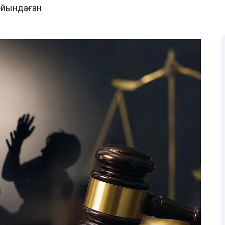
ойындаған