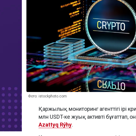
Фото: istockphoto.com
Қаржылық мониторинг агенттігі ірі 
млн USDT-ке жуық активті бұғаттап, о
Azattyq Rýhy
.