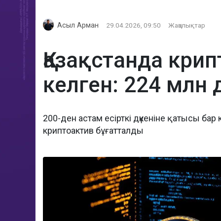
Асыл Арман
29.04.2026, 09:50
Жаңалықтар
Қазақстанда кри
келген: 224 млн
200-ден астам есірткі дүкеніне қатысы бар
криптоактив бұғатталды