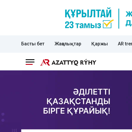
Басты бет
Жаңалықтар
Қаржы
AR tre