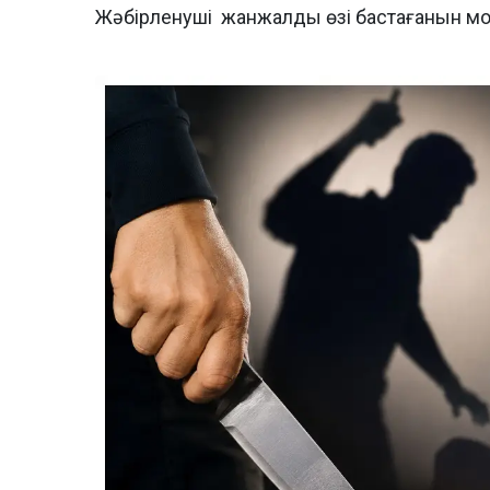
Жәбірленуші жанжалды өзі бастағанын м