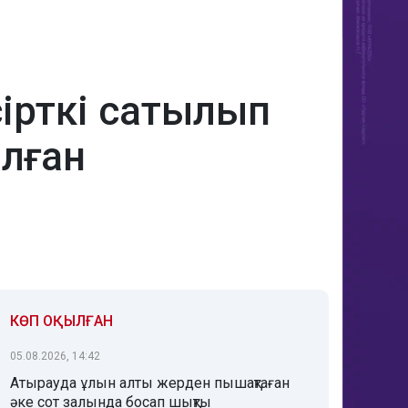
ірткі сатылып
олған
КӨП ОҚЫЛҒАН
05.08.2026, 14:42
Атырауда ұлын алты жерден пышақтаған
әке сот залында босап шықты