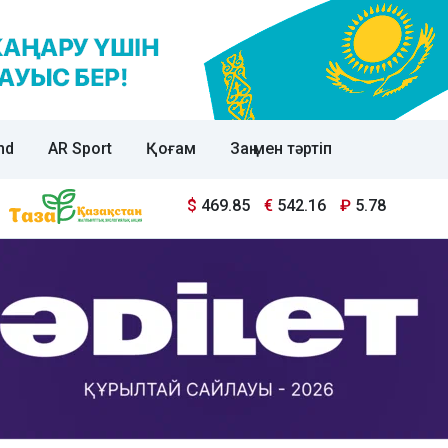
nd
AR Sport
Қоғам
Заң мен тәртіп
$
469.85
€
542.16
₽
5.78