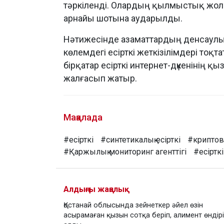
тәркіленді. Олардың қылмыстық жолм
арнайы шотына аударылды.
Нәтижесінде азаматтардың денсаулығы
көлемдегі есірткі жеткізілімдері то
бірқатар есірткі интернет-дүкенінің 
жалғасып жатыр.
Мақалада
#есірткі
#синтетикалық есірткі
#крипто
#Қаржылық мониторинг агенттігі
#есіртк
Алдыңғы жаңалық
Қостанай облысында зейнеткер әйел өзін
асырамаған қызын сотқа беріп, алимент өндір