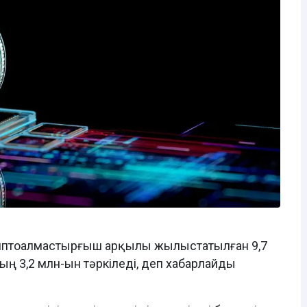
криптоалмастырғыш арқылы жылыстатылған 9,7
ның 3,2 млн-ын тәркіледі, деп хабарлайды