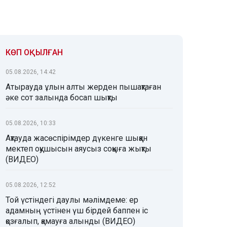
КӨП ОҚЫЛҒАН
05.08.2026, 14:42
Атырауда ұлын алты жерден пышақтаған
әке сот залында босап шықты
05.08.2026, 10:33
Ақтауда жасөспірімдер дүкенге шыққан
мектеп оқушысын аяусыз соққыға жықты
(ВИДЕО)
05.08.2026, 12:52
Той үстіндегі даулы мәлімдеме: ер
адамның үстінен үш бірдей баппен іс
қозғалып, қамауға алынды (ВИДЕО)