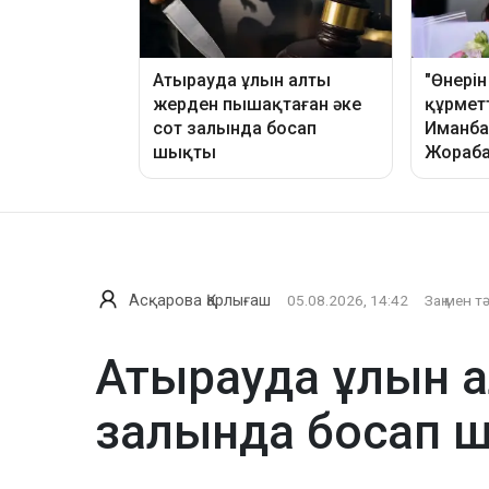
Асқарова Қарлығаш
05.08.2026, 14:42
Заң мен т
Атырауда ұлын а
залында босап 