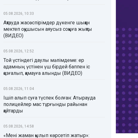
05.08.2026, 10:33
Ақтауда жасөспірімдер дүкенге шыққан
мектеп оқушысын аяусыз соққыға жықты
(ВИДЕО)
05.08.2026, 12:52
Той үстіндегі даулы мәлімдеме: ер
адамның үстінен үш бірдей баппен іс
қозғалып, қамауға алынды (ВИДЕО)
05.08.2026, 11:04
Ішіп алып суға түспек болған: Атырауда
полицейлер мас тұрғынды райынан
қайтарды
05.08.2026, 14:58
«Мені жаман қылып көрсетіп жатыр»: