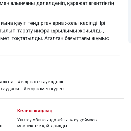
ен алынғаны дәлелденіп, қаражат агенттіктің
на қауіп төндірген арна жолы кесілді. Ірі
қтатылып, тарату инфрақұрылымы жойылды,
қызметі тоқтатылды. Аталған бағыттағы жұмыс
валюта
#есірткіге тәуелділік
і саудасы
#есірткімен күрес
Келесі жаңалық
Ұлытау облысында «Қылыш» су қоймасы
іп
мемлекетке қайтарылды