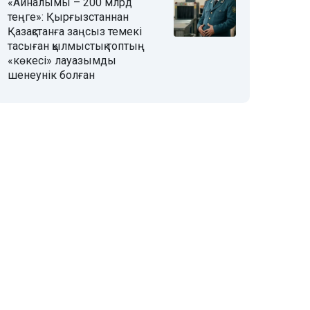
«Айналымы – 200 млрд
теңге»: Қырғызстаннан
Қазақстанға заңсыз темекі
тасыған қылмыстық топтың
«көкесі» лауазымды
шенеунік болған