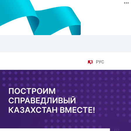
ҚАЗ
РУС