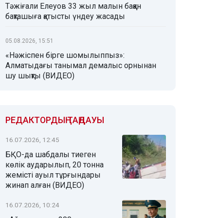
Тәжіғали Елеуов 33 жыл малын баққан
бақташыға қатысты үндеу жасады
05.08.2026, 15:51
«Нәжіспен бірге шомылыппыз»:
Алматыдағы танымал демалыс орнынан
шу шықты (ВИДЕО)
РЕДАКТОРДЫҢ ТАҢДАУЫ
16.07.2026, 12:45
БҚО-да шабдалы тиеген
көлік аударылып, 20 тонна
жемісті ауыл тұрғындары
жинап алған (ВИДЕО)
16.07.2026, 10:24