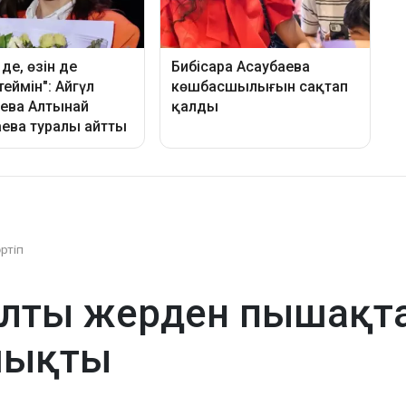
әртіп
лты жерден пышақта
шықты