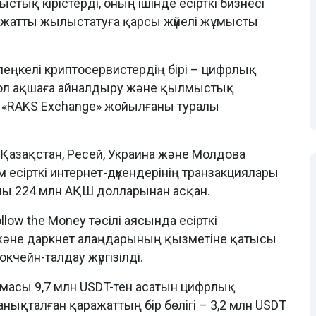
тық кірістерді, оның ішінде есірткі бизнесі
ражатты жылыстатуға қарсы жүйелі жұмысты
өлеңкелі криптосервистердің бірі – цифрлық
қол ақшаға айналдыру және қылмыстық
 «RAKS Exchange» жойылғаны туралы
азақстан, Ресей, Украина және Молдова
 есірткі интернет-дүкендерінің транзакциялары
ы 224 млн АҚШ долларынан асқан.
ow the Money тәсілі аясында есірткі
әне даркнет алаңдарының қызметіне қатысы
кчейн-талдау жүргізілді.
масы 9,7 млн USDT-тен асатын цифрлық
анықталған қаражаттың бір бөлігі – 3,2 млн USDT