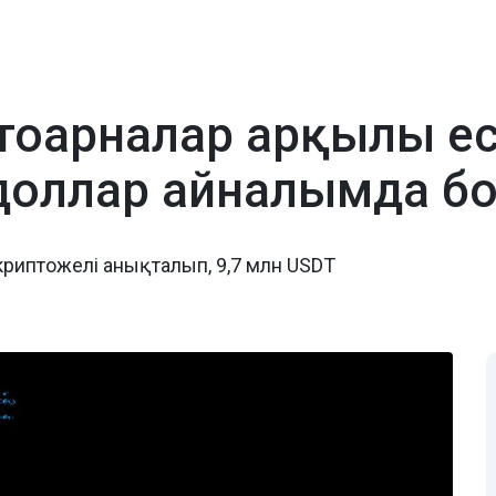
птоарналар арқылы ес
 доллар айналымда б
 криптожелі анықталып, 9,7 млн USDT