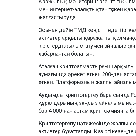
Қаржылық мониторинг агенттігі қылмыс
мен интернет-алаяқтықтан түскен қа
жалғастыруда.
Осыған дейін ТМД кеңістігіндегі ірі к
активтер арқылы қаражатты қолма-
кірістерді жылыстатумен айналысқан
хабарланған болатын.
Аталған криптоалмастырғыш арқылы Қ
аумағында әрекет еткен 200-ден астам
өткен. Платформаның жалпы айналым
Ауқымды криптотергеу барысында Foll
құралдарының заңсыз айналымына ж
бар 4 000-нан астам криптоәмиянға бло
Криптотергепу нәтижесінде жалпы со
активтер бұғатталды. Қазіргі кезеңде 