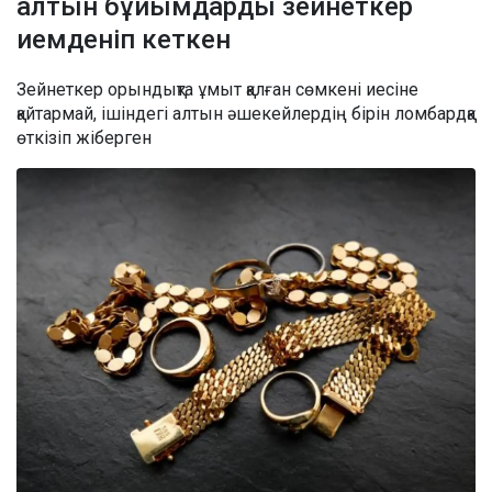
алтын бұйымдарды зейнеткер
иемденіп кеткен
Зейнеткер орындықта ұмыт қалған сөмкені иесіне
қайтармай, ішіндегі алтын әшекейлердің бірін ломбардқа
өткізіп жіберген