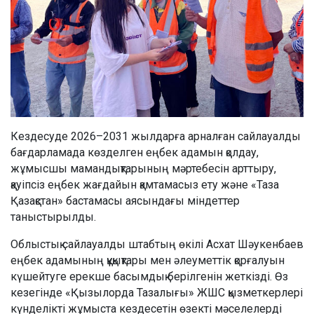
Кездесуде 2026–2031 жылдарға арналған сайлауалды
бағдарламада көзделген еңбек адамын қолдау,
жұмысшы мамандықтарының мәртебесін арттыру,
қауіпсіз еңбек жағдайын қамтамасыз ету және «Таза
Қазақстан» бастамасы аясындағы міндеттер
таныстырылды.
Облыстық сайлауалды штабтың өкілі Асхат Шәукенбаев
еңбек адамының құқықтары мен әлеуметтік қорғалуын
күшейтуге ерекше басымдық берілгенін жеткізді. Өз
кезегінде «Қызылорда Тазалығы» ЖШС қызметкерлері
күнделікті жұмыста кездесетін өзекті мәселелерді