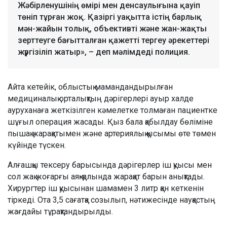
Жәбірленушінің өмірі мен денсаулығына қауіп
төніп тұрған жоқ. Қазіргі уақытта істің барлық
мән-жайын толық, объективті және жан-жақты
зерттеуге бағытталған қажетті тергеу әрекеттері
жүргізіліп жатыр», – деп мәлімдеді полиция.
Айта кетейік, облыстық мамандандырылған
медициналық орталықтың дәрігерлері ауыр халде
ауруханаға жеткізілген кәмелетке толмаған пациентке
шұғыл операция жасады. Қыз бала қабылдау бөліміне
пышақ жарақатымен және артериялық қысымы өте төмен
күйінде түскен.
Алғашқы тексеру барысында дәрігерлер іш қуысы мен
сол жақ жоғарғы аяқ-қолында жарақат барын анықтады.
Хирургтер іш қуысынан шамамен 3 литр қан кеткенін
тіркеді. Ота 3,5 сағатқа созылып, нәтижесінде науқастың
жағдайы тұрақтандырылды.