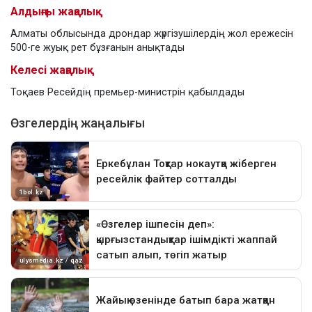
Алдыңғы жаңалық
Алматы облысында дрондар жүргізушілердің жол ережесін
500-ге жуық рет бұзғанын анықтады
Келесі жаңалық
Тоқаев Ресейдің премьер-министрін қабылдады