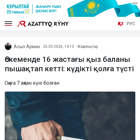
ҚАЗ
РУС
Асыл Арман
26.03.2026, 14:13
Жаңалықтар
Өскеменде 16 жастағы қыз баланы
пышақтап кетті: күдікті қолға түсті
Оқиға 7 ақпан күні болған