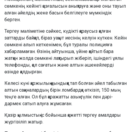
сөмкенің кейінгі қозғалысын анықтауға және оны тауып
алған әйелдің жеке басын белгілеуге мүмкіндік
берген.
Тергеу мәліметіне сәйкес, күдікті қараусыз қалған
заттарды байқап, біраз уақыт иесінің келуін күткен. Кейін
сөмкені алып кеткенімен, бұл туралы полицияға
хабарламаған. Өзінің айтуынша, үйіне қайтып бара
жатқан жолда сөмкені лақтырып жіберіп, ішіндегі ұялы
телефонды, қол сағатын және алтын әшекейлерді
өзінде қалдырған.
Келесі күні қаржылық қиындыққа тап болған әйел табылған
алтын сақиналардың бірін ломбардқа өткізіп, 150 мың
теңге алған. Ол бұл қаражатты азық-түлік пен дәрі-
дәрмек сатып алуға жұмсаған.
Қазір қылмыстық іс бойынша қажетті тергеу амалдары
жүргізіліп жатыр.