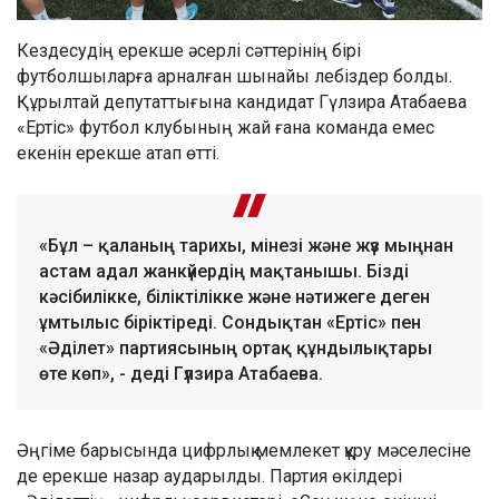
Кездесудің ерекше әсерлі сәттерінің бірі
футболшыларға арналған шынайы лебіздер болды.
Құрылтай депутаттығына кандидат Гүлзира Атабаева
«Ертіс» футбол клубының жай ғана команда емес
екенін ерекше атап өтті.
«Бұл – қаланың тарихы, мінезі және жүз мыңнан
астам адал жанкүйердің мақтанышы. Бізді
кәсібилікке, біліктілікке және нәтижеге деген
ұмтылыс біріктіреді. Сондықтан «Ертіс» пен
«Әділет» партиясының ортақ құндылықтары
өте көп», - деді Гүлзира Атабаева.
Әңгіме барысында цифрлық мемлекет құру мәселесіне
де ерекше назар аударылды. Партия өкілдері