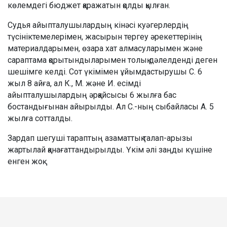
көлемдегі бюджет қаражатын қолды қылған.
Судья айыпталушылардың кінәсі куәгерлердің
түсініктемелерімен, жасырын тергеу әрекеттерінің
материалдарымен, өзара хат алмасуларымен және
сараптама қорытындыларымен толық дәлелденді деген
шешімге келді. Сот үкімімен ұйымдастырушы С. 6
жыл 8 айға, ал К., М. және И. есімді
айыпталушылардың әрқайсысы 6 жылға бас
бостандығынан айырылды. Ал С.-ның сыбайласы А. 5
жылға сотталды.
Зардап шегуші тараптың азаматтық талап-арызы
жартылай қанағаттандырылды. Үкім әлі заңды күшіне
енген жоқ.