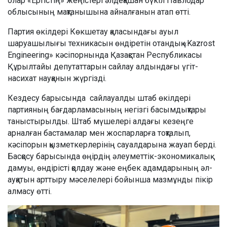
олар «Ертістің» жеңістері әлдеқашан бүкіл Павлодар
облысының мақтанышына айналғанын атап өтті.
Партия өкілдері Көкшетау қаласындағы ауыл
шаруашылығы техникасын өндіретін отандық «Kazrost
Engineering» кәсіпорнында Қазақстан Республикасы
Құрылтайы депутаттарын сайлау алдындағы үгіт-
насихат науқанын жүргізді.
Кездесу барысында сайлауалды штаб өкілдері
партияның бағдарламасының негізгі басымдықтары
таныстырылды. Штаб мүшелері алдағы кезеңге
арналған бастамалар мен жоспарларға тоқталып,
кәсіпорын қызметкерлерінің сауалдарына жауап берді.
Басқосу барысында өңірдің әлеуметтік-экономикалық
дамуы, өндірісті қолдау және еңбек адамдарының әл-
ауқатын арттыру мәселелері бойынша мазмұнды пікір
алмасу өтті.