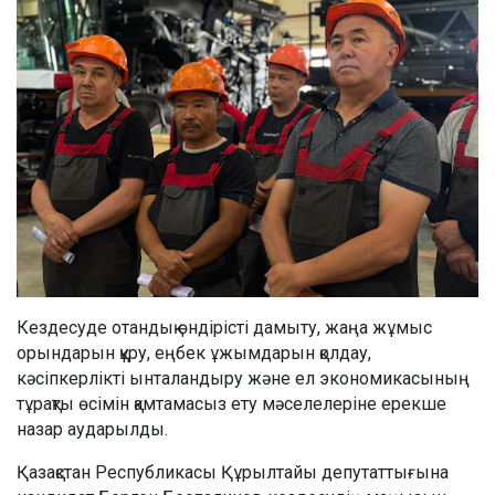
Кездесуде отандық өндірісті дамыту, жаңа жұмыс
орындарын құру, еңбек ұжымдарын қолдау,
кәсіпкерлікті ынталандыру және ел экономикасының
тұрақты өсімін қамтамасыз ету мәселелеріне ерекше
назар аударылды.
Қазақстан Республикасы Құрылтайы депутаттығына