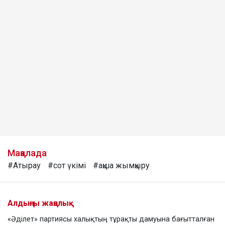
Мақалада
#Атырау
#сот үкімі
#ақша жымқыру
Алдыңғы жаңалық
«Әділет» партиясы халықтың тұрақты дамуына бағытталған