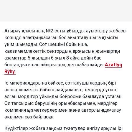
Атырау қаласының №2 соты құбырды ауыстыру жобасы
кезінде алаяқтық жасаған бес айыпталушыға қатысты
үкім шығарды. Сот шешімі бойынша,
квазимемлекеттік сектордың қаржысын жымқыртқан
азаматтар 5 жылдан 6 жыл 8 айға дейін бас
бостандығынан айырылды, деп хабарлайды
Azattyq
Rýhy.
Іс материалдарына сәйкес, сотталушылардың бірі
өзінің қызметтік бабын пайдаланып, тендерді ұтып
алған мердігер ұйымды бейресми бақылауда ұстаған.
Ол тапсырыс берушінің орынбасарымен, мердігер
компания қызметкерлерімен және авторлық қадағалау
өкілімен сөз байласқан.
Күдіктілер жобаға заңсыз түзетулер енгізу арқылы ірі