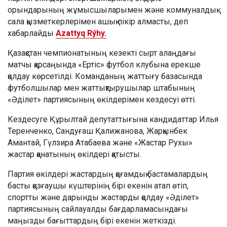
орындарының жұмысшыларымен және коммуналдық
сала қызметкерлерімен ашық пікір алмасты, деп
хабарлайды
Azattyq Rýhy.
Қазақстан чемпионатының кезекті сырт алаңдағы
матчы қарсаңында «Ертіс» футбол клубына ерекше
қолдау көрсетілді. Команданың жаттығу базасында
футболшылар мен жаттықтырушылар штабының
«Әділет» партиясының өкілдерімен кездесуі өтті.
Кездесуге Құрылтай депутаттығына кандидаттар Илья
Теренченко, Сандуғаш Қалижанова, Жарқынбек
Амантай, Гүлзира Атабаева және «Жастар Рухы»
жастар қанатының өкілдері қатысты.
Партия өкілдері жастардың қоғамдық бастамалардың
басты қозғаушы күштерінің бірі екенін атап өтіп,
спортты және дарынды жастарды қолдау «Әділет»
партиясының сайлауалды бағдарламасындағы
маңызды бағыттардың бірі екенін жеткізді.