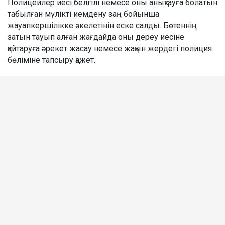
Полицейлер иесі белгілі немесе оны анықтауға болатын
табылған мүлікті иемдену заң бойынша
жауапкершілікке әкелетінін еске салды. Бөтеннің
затын тауып алған жағдайда оны дереу иесіне
қайтаруға әрекет жасау немесе жақын жердегі полиция
бөліміне тапсыру қажет.