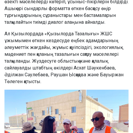
өзекті мәселелерді көтеріп, ұсыныс-пікірлерін білдірді.
Ашық әрі сындарлы форматта өткен басқосу өңір
тұрғындарының сұраныстары мен бастамаларын
талқылайтын тиімді диалог алаңына айналды.
Ал Қызылордада «Қызылорда Тазалығы» ЖШС
ұжымымен өткен кездесуде еңбек адамдарының
әлеуметтік жағдайы, жұмыс қауіпсіздігі, экологиялық
мәдениет пен қаланың тазалығын сақтау мәселелері
талқыланды. Жүздесуге облыстық және қалалық
сайлауалды штабтың өкілдері Асхат Шәукенбаев,
Әділжан Сәулебаев, Раушан Ысқақова және Бауыржан
Төлеген қатысты.