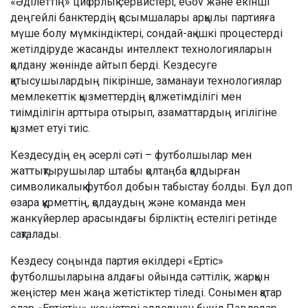
«Әділеттің» цифрлық сервистері, eGov және екінші
деңгейлі банктердің қосымшалары арқылы партияға
мүше болу мүмкіндіктері, сондай-ақ ішкі процестерді
жетілдіруде жасанды интеллект технологияларын
қолдану жөнінде айтып берді. Кездесуге
қатысушылардың пікірінше, заманауи технологиялар
мемлекеттік қызметтердің қолжетімділігі мен
тиімділігін арттыра отырып, азаматтардың игілігіне
қызмет етуі тиіс.
Кездесудің ең әсерлі сәті – футболшылар мен
жаттықтырушылар штабы қолтаңба қалдырған
символикалық футбол добын табыстау болды. Бұл доп
өзара құрметтің, қолдаудың және команда мен
жанкүйерлер арасындағы бірліктің естелігі ретінде
сақталады.
Кездесу соңында партия өкілдері «Ертіс»
футболшыларына алдағы ойында сәттілік, жарқын
жеңістер мен жаңа жетістіктер тіледі. Сонымен қатар