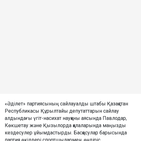
«Әділет» партиясының сайлауалды штабы Қазақстан
Республикасы Құрылтайы депутаттарын сайлау
алдындағы үгіт-насихат науқаны аясында Павлодар,
Көкшетау және Қызылорда қалаларында маңызды
кездесулер ұйымдастырды. Басқосулар барысында
партия өкілдері спортшылармен, өндіріс