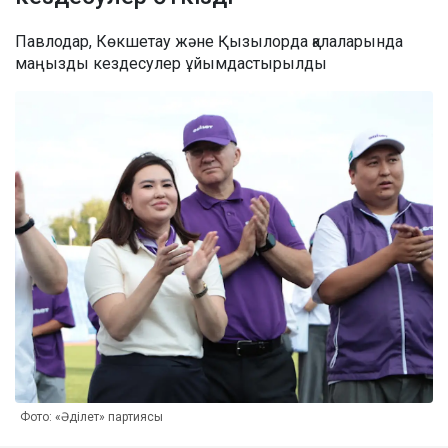
Павлодар, Көкшетау және Қызылорда қалаларында
маңызды кездесулер ұйымдастырылды
Фото: «Әділет» партиясы