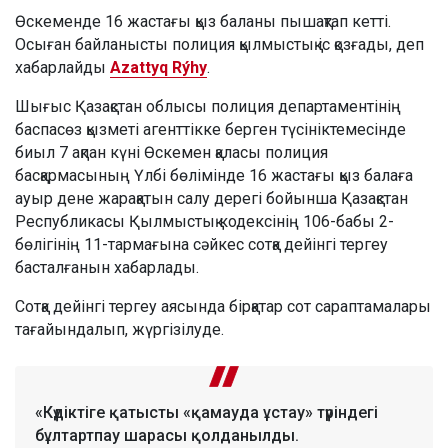
Өскеменде 16 жастағы қыз баланы пышақтап кетті.
Осыған байланысты полиция қылмыстық іс қозғады, деп
хабарлайды
Azattyq Rýhy
.
Шығыс Қазақстан облысы полиция департаментінің
баспасөз қызметі агенттікке берген түсініктемесінде
биыл 7 ақпан күні Өскемен қаласы полиция
басқармасының Үлбі бөлімінде 16 жастағы қыз балаға
ауыр дене жарақатын салу дерегі бойынша Қазақстан
Республикасы Қылмыстық кодексінің 106-бабы 2-
бөлігінің 11-тармағына сәйкес сотқа дейінгі тергеу
басталғанын хабарлады.
Сотқа дейінгі тергеу аясында бірқатар сот сараптамалары
тағайындалып, жүргізілуде.
«Күдіктіге қатысты «қамауда ұстау» түріндегі
бұлтартпау шарасы қолданылды.