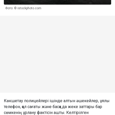
Фото: © istockphoto.com
Көкшетау полицейлері ішінде алтын әшекейлер, ұялы
телефон, қол сағаты және басқа да жеке заттары бар
сөмкенің ұрлану фактісін ашты. Келтірілген