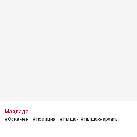
Мақалада
#Өскемен
#полиция
#пышақ
#пышақ жарақаты