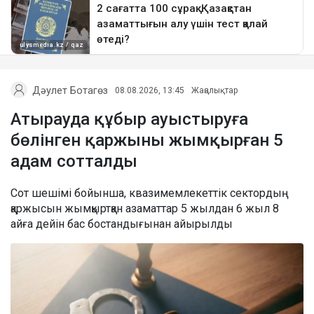
Дәулет Ботагөз
08.08.2026, 13:45
Жаңалықтар
Атырауда құбыр ауыстыруға
бөлінген қаржыны жымқырған 5
адам сотталды
Сот шешімі бойынша, квазимемлекеттік сектордың
қаржысын жымқыртқан азаматтар 5 жылдан 6 жыл 8
айға дейін бас бостандығынан айырылды