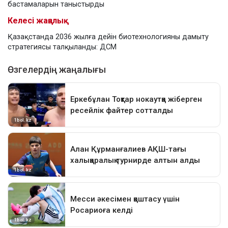
бастамаларын таныстырды
Келесі жаңалық
Қазақстанда 2036 жылға дейін биотехнологияны дамыту
стратегиясы талқыланды: ДСМ