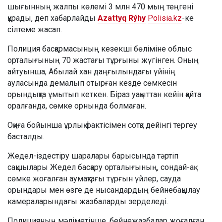
шығынның жалпы көлемі 3 млн 470 мың теңгені
құрады, деп хабарлайды
Azattyq Rýhy
Polisia.kz
-ке
сілтеме жасап.
Полиция басқармасының кезекші бөліміне облыс
орталығының 70 жастағы тұрғыны жүгінген. Оның
айтуынша, Абылай хан даңғылындағы үйінің
ауласында демалып отырған кезде сөмкесін
орындықта ұмытып кеткен. Біраз уақыттан кейін қайта
оралғанда, сөмке орнында болмаған.
Оқиға бойынша ұрлық фактісімен сотқа дейінгі тергеу
басталды.
Жедел-іздестіру шаралары барысында тәртіп
сақшылары Жедел басқару орталығының, сондай-ақ
сөмке жоғалған аумақтағы тұрғын үйлер, сауда
орындары мен өзге де нысандардың бейнебақылау
камераларындағы жазбаларды зерделеді.
Полицияның мәліметінше, бейнежазбалар жоғалған