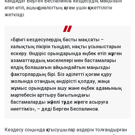
кандидат Берген Беспалинов кездесудің маңызын
атап өтіп, ашық диалогтың қоғам үшін қажеттілігін
жеткізді.
«Бүгінгі кездесулердің басты мақсаты –
халықтың пікірін тыңдап, нақты ұсыныстарын
ескеру. Өндіріс орындарында еңбек етіп жүрген
азаматтардың мәселелері мен бастамалары
елдің болашағын айқындайтын маңызды
факторлардың бірі. Біз әділетті қоғам құру
жолында отандық өндірісті қолдау, жаңа
жұмыс орындарын ашу және еңбек адамының
мәртебесін арттыру бағытындағы
бастамаларды жүйелі түрде жүзеге асыруға
ниеттіміз», – деді Берген Беспалинов.
Кездесу соңында қатысушылар өздерін толғандырған