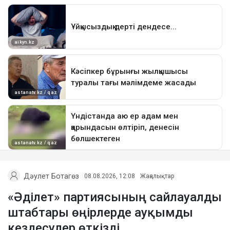
Дәулет Ботагөз
08.08.2026, 12:08
Жаңалықтар
«Әділет» партиясының сайлауалды
штабтары өңірлерде ауқымды
кездесулер өткізді