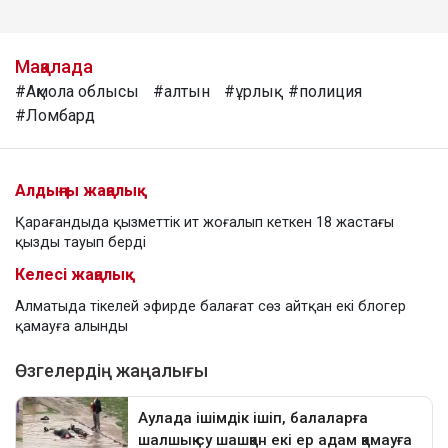
Мақалада
#Ақмола облысы
#алтын
#ұрлық
#полиция
#Ломбард
Алдыңғы жаңалық
Қарағандыда қызметтік ит жоғалып кеткен 18 жастағы
қызды тауып берді
Келесі жаңалық
Алматыда тікелей эфирде балағат сөз айтқан екі блогер
қамауға алынды