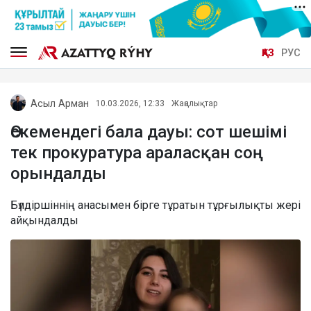
ҚАЗ
РУС
Асыл Арман
10.03.2026, 12:33
Жаңалықтар
Өскемендегі бала дауы: сот шешімі
тек прокуратура араласқан соң
орындалды
Бүлдіршіннің анасымен бірге тұратын тұрғылықты жері
айқындалды