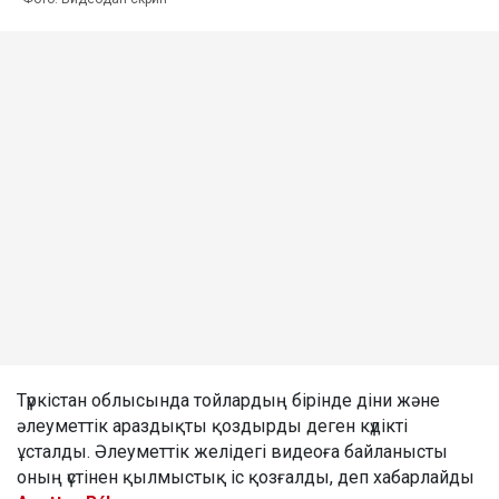
Түркістан облысында тойлардың бірінде діни және
әлеуметтік араздықты қоздырды деген күдікті
ұсталды. Әлеуметтік желідегі видеоға байланысты
оның үстінен қылмыстық іс қозғалды, деп хабарлайды