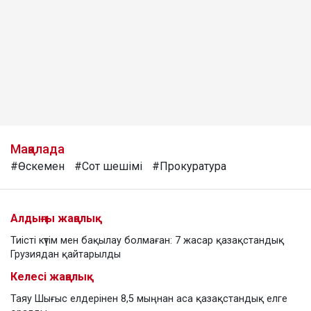
Мақалада
#Өскемен
#Сот шешімі
#Прокуратура
Алдыңғы жаңалық
Тиісті күтім мен бақылау болмаған: 7 жасар қазақстандық
Грузиядан қайтарылды
Келесі жаңалық
Таяу Шығыс елдерінен 8,5 мыңнан аса қазақстандық елге