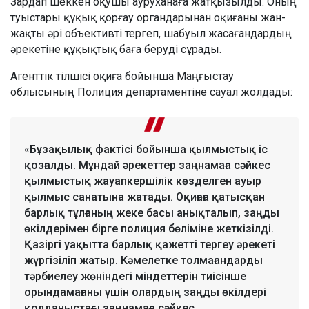
Зардап шеккен оқушы ауруханаға жатқызылды. Оның
туыстары құқық қорғау органдарынан оқиғаны жан-
жақты әрі объективті тергеп, шабуыл жасағандардың
әрекетіне құқықтық баға беруді сұрады.
Агенттік тілшісі оқиға бойынша Маңғыстау
облысының Полиция департаментіне сауал жолдады:
«Бұзақылық фактісі бойынша қылмыстық іс
қозғалды. Мұндай әрекеттер заңнамаға сәйкес
қылмыстық жауапкершілік көзделген ауыр
қылмыс санатына жатады. Оқиғаға қатысқан
барлық тұлғаның жеке басы анықталып, заңды
өкілдерімен бірге полиция бөліміне жеткізілді.
Қазіргі уақытта барлық қажетті тергеу әрекеті
жүргізіліп жатыр. Кәмелетке толмағандарды
тәрбиелеу жөніндегі міндеттерін тиісінше
орындамағаны үшін олардың заңды өкілдері
қолданыстағы заңнамаға сәйкес