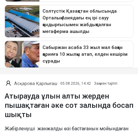
Асқарова Қарлығаш
05.08.2026, 14:42
Заң мен тәртіп
Атырауда ұлын алты жерден
пышақтаған әке сот залында босап
шықты
Жәбірленуші жанжалды өзі бастағанын мойындаған