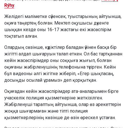
Rýhy
.
Желідегі мәліметке сүйенсек, туыстарының айтуынша,
оқиға таңертең болған. Мектеп оқушысы дүкенге
шыққан кезде оны 16-17 жастағы екі жасөспірім
тоқтатып алған.
Олардың сөзінше, күдіктілер баладан үйінен басқа бір
жігітті алдап шығаруын талап еткен. Ол бас тартқаннан
кейін жасөспірімдер оны соққыға жығып, болған
оқиғаны жәбірленушінің телефонына түсірген. Кейін
бұл видеоны әлгі жігітке жіберіп, «Егер шықпасаң,
досыңды осылай ұрамыз» деп қорқытқан.
Оқиғадан кейін жасөспірімдер ата-аналарымен бірге
учаскелік полиция қызметкеріне жеткізілген.
Жәбірленуші тараптың айтуынша, олар өз әрекеттерін
жоққа шығармаған және тіпті полиция
қызметкерлерінің көзінше де өзін өрескел ұстаған.