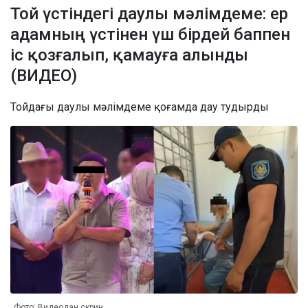
Той үстіндегі даулы мәлімдеме: ер
адамның үстінен үш бірдей баппен
іс қозғалып, қамауға алынды
(ВИДЕО)
Тойдағы даулы мәлімдеме қоғамда дау тудырды
Фото: Видеодан скрин