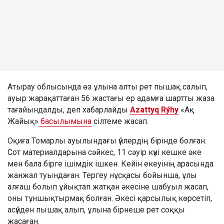
Атырау облысында өз ұлына алты рет пышақ салып,
ауыр жарақаттаған 56 жастағы ер адамға шартты жаза
тағайындалды, деп хабарлайды
Azattyq Rýhy
«Ақ
Жайық»
басылымына
сілтеме жасап.
Оқиға Томарлы ауылындағы үйлердің бірінде болған.
Сот материалдарына сәйкес, 11 сәуір күні кешке әке
мен бала бірге ішімдік ішкен. Кейін екеуінің арасында
жанжал туындаған. Тергеу нұсқасы бойынша, ұлы
алғаш болып ұйықтап жатқан әкесіне шабуыл жасап,
оны тұншықтырмақ болған. Әкесі қарсылық көрсетіп,
асүйден пышақ алып, ұлына бірнеше рет соққы
жасаған.