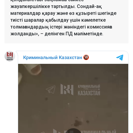
жауапкершілікке тартылды. Сондай-ақ
материалдар қарау және өз құзыреті шегінде
тиісті шаралар қабылдау үшін кәмелетке
толмағандардың істері жөніндегі комиссияға
жолданды», – делінген ПД мәліметінде.