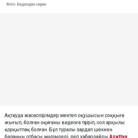
Фото: Видеодан скрин
Ақтауда жасөспірімдер мектеп оқушысын соққыға
жығып, болған оқиғаны видеоға түсіріп, сол арқылы
қорқытпақ болған. Бұл туралы зардап шеккен
баланың отбасы мәлімдеді, деп хабарлайды
Azattyq