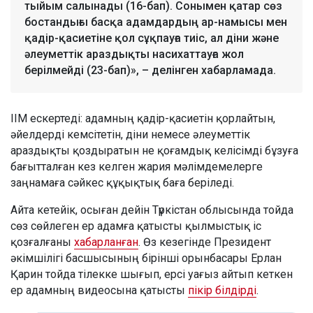
тыйым салынады (16-бап). Сонымен қатар сөз
бостандығы басқа адамдардың ар-намысы мен
қадір-қасиетіне қол сұқпауға тиіс, ал діни және
әлеуметтік араздықты насихаттауға жол
берілмейді (23-бап)», – делінген хабарламада.
ІІМ ескертеді: адамның қадір-қасиетін қорлайтын,
әйелдерді кемсітетін, діни немесе әлеуметтік
араздықты қоздыратын не қоғамдық келісімді бұзуға
бағытталған кез келген жария мәлімдемелерге
заңнамаға сәйкес құқықтық баға беріледі.
Айта кетейік, осыған дейін Түркістан облысында тойда
сөз сөйлеген ер адамға қатысты қылмыстық іс
қозғалғаны
хабарланған
. Өз кезегінде Президент
әкімшілігі басшысының бірінші орынбасары Ерлан
Қарин тойда тілекке шығып, ерсі уағыз айтып кеткен
ер адамның видеосына қатысты
пікір білдірді
.