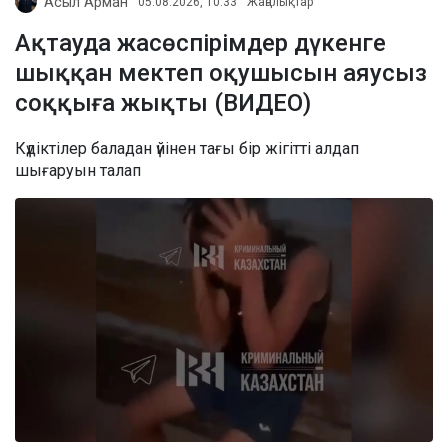
Асыл Арман
05.08.2026, 10:33
Жаңалықтар
Ақтауда жасөспірімдер дүкенге
шыққан мектеп оқушысын аяусыз
соққыға жықты (ВИДЕО)
Күдіктілер баладан үйінен тағы бір жігітті алдап
шығаруын талап