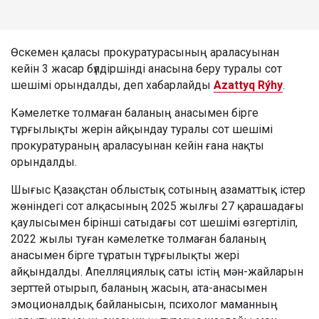
Өскемен қаласы прокуратурасының араласуынан
кейін 3 жасар бүлдіршінді анасына беру туралы сот
шешімі орындалды, деп хабарлайды
Azattyq Rýhy
.
Кәмелетке толмаған баланың анасымен бірге
тұрғылықты жерін айқындау туралы сот шешімі
прокуратураның араласуынан кейін ғана нақты
орындалды.
Шығыс Қазақстан облыстық сотының азаматтық істер
жөніндегі сот алқасының 2025 жылғы 27 қарашадағы
қаулысымен бірінші сатыдағы сот шешімі өзгертіліп,
2022 жылы туған кәмелетке толмаған баланың
анасымен бірге тұратын тұрғылықты жері
айқындалды. Апелляциялық саты істің мән-жайларын
зерттей отырып, баланың жасын, ата-анасымен
эмоционалдық байланысын, психолог маманның