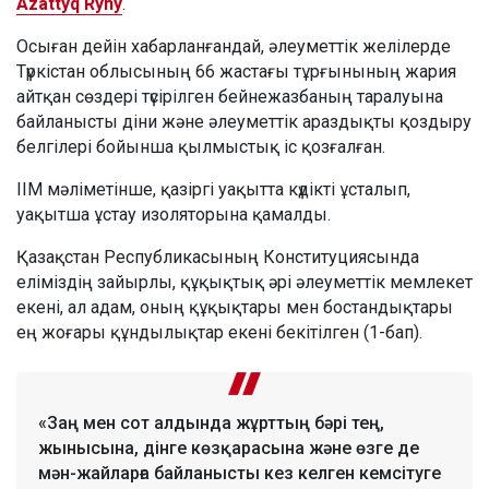
Azattyq Rýhy
.
Осыған дейін хабарланғандай, әлеуметтік желілерде
Түркістан облысының 66 жастағы тұрғынының жария
айтқан сөздері түсірілген бейнежазбаның таралуына
байланысты діни және әлеуметтік араздықты қоздыру
белгілері бойынша қылмыстық іс қозғалған.
ІІМ мәліметінше, қазіргі уақытта күдікті ұсталып,
уақытша ұстау изоляторына қамалды.
Қазақстан Республикасының Конституциясында
еліміздің зайырлы, құқықтық әрі әлеуметтік мемлекет
екені, ал адам, оның құқықтары мен бостандықтары
ең жоғары құндылықтар екені бекітілген (1-бап).
«Заң мен сот алдында жұрттың бәрі тең,
жынысына, дінге көзқарасына және өзге де
мән-жайларға байланысты кез келген кемсітуге