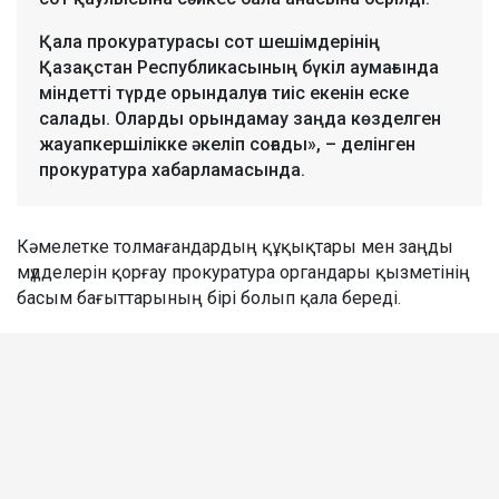
Қала прокуратурасы сот шешімдерінің
Қазақстан Республикасының бүкіл аумағында
міндетті түрде орындалуға тиіс екенін еске
салады. Оларды орындамау заңда көзделген
жауапкершілікке әкеліп соғады», – делінген
прокуратура хабарламасында.
Кәмелетке толмағандардың құқықтары мен заңды
мүдделерін қорғау прокуратура органдары қызметінің
басым бағыттарының бірі болып қала береді.