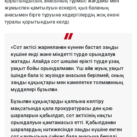
қорытындысын, анасының тұрмыс жағдайы мен
жұмыспен қамтылуын ескеріп, қыз баланың
анасымен бірге тұруына кедергілердің жоқ екені
туралы қорытындыға келді.
«Сот актісі жарияланған күннен бастап заңды
күшіне енді және міндетті түрде орындалуға
жатады. Алайда сот шешімі ерікті түрде ұзақ
уақыт бойы орындалмаған. Үш айға жуық уақыт
ішінде бала іс жүзінде анасына берілмей, оның
заңды құқықтары мен кәмелетке толмағанның
мүдделері бұзылған.
Бұзылған құқықтарды қалпына келтіру
мақсатында қала прокуратурасы ден қою
шараларын қабылдап, сот актісінің нақты
орындалуын қамтамасыз етті. Қабылданған
шаралардың нәтижесінде заңды күшіне енген
сот қаулысына сәйкес бала анасына берілді.