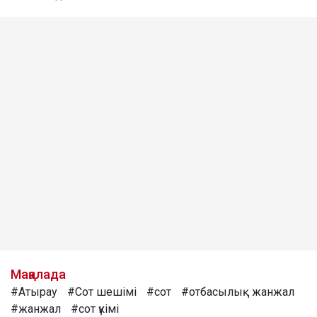
Мақалада
#Атырау
#Сот шешімі
#сот
#отбасылық жанжал
#жанжал
#сот үкімі