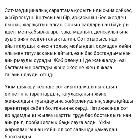
Сот-медициналық сараптама қорытындысына сәйкес,
жәбірленуші іш тұсынан бір, арқасынан бес жерден
пышақ жарақатын алған. Соның салдарынан бауыры,
ішегі мен қабырғалары зақымданып, денсаулығына
ауыр зиян келгені анықталған. Сот отырысында
айыпталушы кінәсін толық мойындап, оқиғадан кейін
ұлымен татуласқанын айтып, өзін бас бостандығынан
айырмауды сұрады. Жәбірленуші де жанжалды өзі
бастағанын растады және әкесіне жеңіл жаза
тағайындауды өтінді.
Үкім шығару кезінде сот айыпталушының шын
өкінетінін, тараптардың татуласқанын және
жанжалдың туындауына жәбірленушінің заңға қайшы
әрекеттері себеп болғанын ескерді. Нәтижесінде сот
ер адамды үш жылға шартты түрде бас бостандығынан
айырып, пробациялық бақылауға алды. Үкім
жарияланғаннан кейін ол сот залында қамаудан
босатылды.