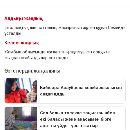
Алдыңғы жаңалық
Ірі алаяқтық үшін сотталып, жасырынып жүрген күдікті Семейде
ұсталды
Келесі жаңалық
Жамбыл облысында жүк көлігінің жүргізушісін соққыға
жыққан ағайындылар сотталды