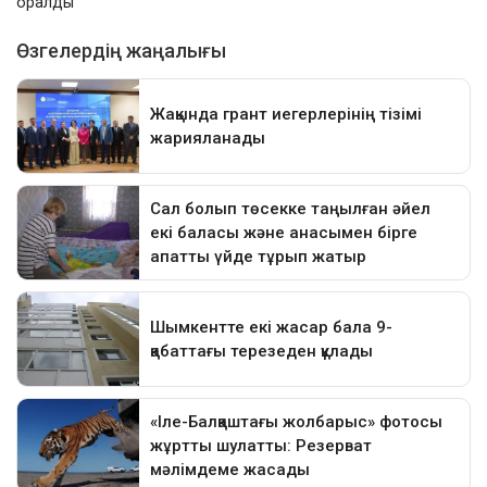
оралды