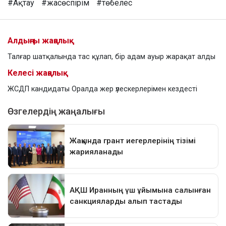
#Ақтау
#жасөспірім
#төбелес
Алдыңғы жаңалық
Талғар шатқалында тас құлап, бір адам ауыр жарақат алды
Келесі жаңалық
ЖСДП кандидаты Оралда жер үлескерлерімен кездесті