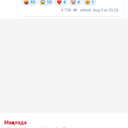
Мақалада