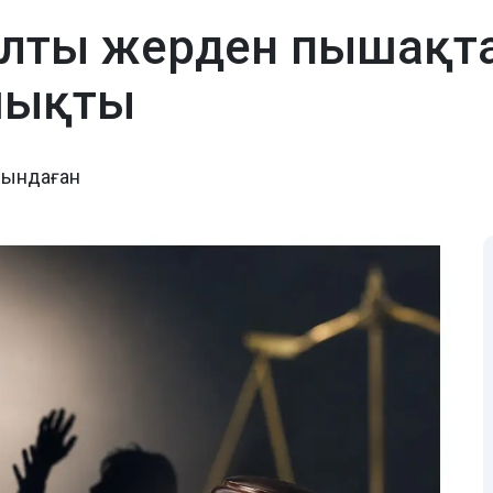
лты жерден пышақта
шықты
йындаған