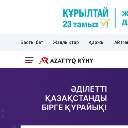
Басты бет
Жаңалықтар
Қаржы
AR tre