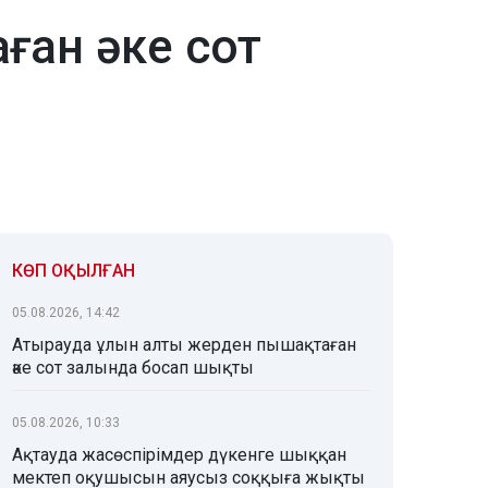
ған әке сот
КӨП ОҚЫЛҒАН
05.08.2026, 14:42
Атырауда ұлын алты жерден пышақтаған
әке сот залында босап шықты
05.08.2026, 10:33
Ақтауда жасөспірімдер дүкенге шыққан
мектеп оқушысын аяусыз соққыға жықты