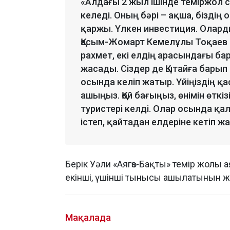
«Алдағы 2 жыл ішінде теміржол 
келеді. Оның бәрі – ақша, бізд
қаржы. Үлкен инвестиция. Олард
Қасым-Жомарт Кемелұлы Тоқаев п
рахмет, екі елдің арасындағы ба
жасады. Сіздер де Қытайға барып
осында келіп жатыр. Үйіңіздің қ
ашыңыз. Қой бағыңыз, өнімін өткі
туристері келді. Олар осында қа
істеп, қайтадан елдеріне кетіп 
Берік Уәли «Аягөз-Бақты» темір жолы 
екінші, үшінші тынысы ашылатынын же
Мақалада