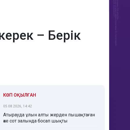
керек – Берік
КӨП ОҚЫЛҒАН
05.08.2026, 14:42
Атырауда ұлын алты жерден пышақтаған
әке сот залында босап шықты