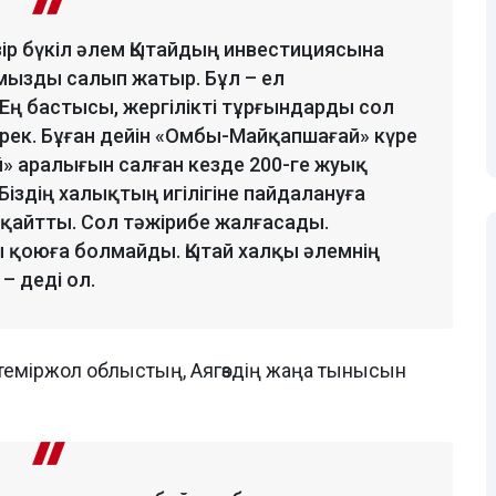
азір бүкіл әлем Қытайдың инвестициясына
мызды салып жатыр. Бұл – ел
Ең бастысы, жергілікті тұрғындарды сол
рек. Бұған дейін «Омбы-Майқапшағай» күре
» аралығын салған кезде 200-ге жуық
 Біздің халықтың игілігіне пайдалануға
 қайтты. Сол тәжірибе жалғасады.
ы қоюға болмайды. Қытай халқы әлемнің
– деді ол.
еміржол облыстың, Аягөздің жаңа тынысын