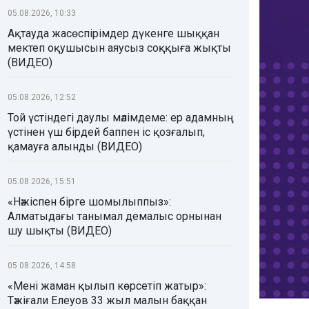
05.08.2026, 10:33
Ақтауда жасөспірімдер дүкенге шыққан
мектеп оқушысын аяусыз соққыға жықты
(ВИДЕО)
05.08.2026, 12:52
Той үстіндегі даулы мәлімдеме: ер адамның
үстінен үш бірдей баппен іс қозғалып,
қамауға алынды (ВИДЕО)
05.08.2026, 15:51
«Нәжіспен бірге шомылыппыз»:
Алматыдағы танымал демалыс орнынан
шу шықты (ВИДЕО)
05.08.2026, 14:58
«Мені жаман қылып көрсетіп жатыр»:
Тәжіғали Елеуов 33 жыл малын баққан