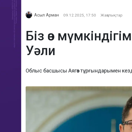
Асыл Арман
09.12.2025, 17:50
Жаңалықтар
Біз өз мүмкіндіг
Уәли
Облыс басшысы Аягөз тұрғындарымен кезд