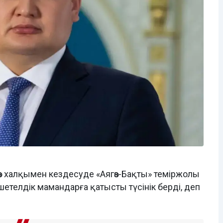
өз халқымен кездесуде «Аягөз-Бақты» теміржолы
етелдік мамандарға қатысты түсінік берді, деп