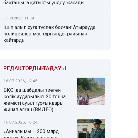
бақташыға қатысты үндеу жасады
05.08.2026, 11:04
Ішіп алып суға түспек болған: Атырауда
полицейлер мас тұрғынды райынан
қайтарды
РЕДАКТОРДЫҢ ТАҢДАУЫ
16.07.2026, 12:45
БҚО-да шабдалы тиеген
көлік аударылып, 20 тонна
жемісті ауыл тұрғындары
жинап алған (ВИДЕО)
16.07.2026, 10:24
«Айналымы – 200 млрд
теңге»: Қырғызстаннан