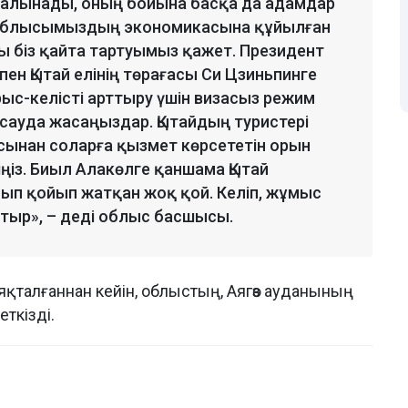
салынады, оның бойына басқа да адамдар
ің облысымыздың экономикасына құйылған
ы біз қайта тартуымыз қажет. Президент
ен Қытай елінің төрағасы Си Цзиньпинге
рыс-келісті арттыру үшін визасыз режим
 сауда жасаңыздар. Қытайдың туристері
асынан соларға қызмет көрсететін орын
зіңіз. Биыл Алакөлге қаншама Қытай
лып қойып жатқан жоқ қой. Келіп, жұмыс
жатыр», – деді облыс басшысы.
аяқталғаннан кейін, облыстың, Аягөз ауданының
ткізді.