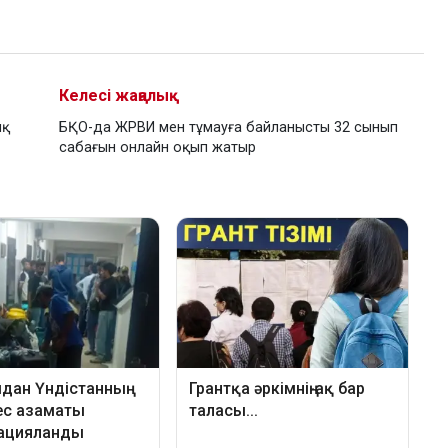
Келесі жаңалық
ық
БҚО-да ЖРВИ мен тұмауға байланысты 32 сынып
сабағын онлайн оқып жатыр