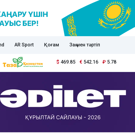
nd
AR Sport
Қоғам
Заң мен тәртіп
$
469.85
€
542.16
₽
5.78