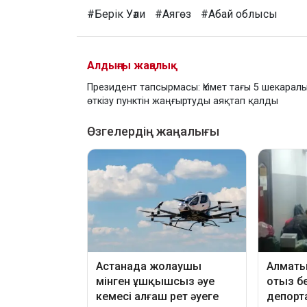
#Берік Уәли
#Аягөз
#Абай облысы
Алдыңғы жаңалық
Президент тапсырмасы: Үкімет тағы 5 шекарал
өткізу пунктін жаңғыртуды аяқтап қалды