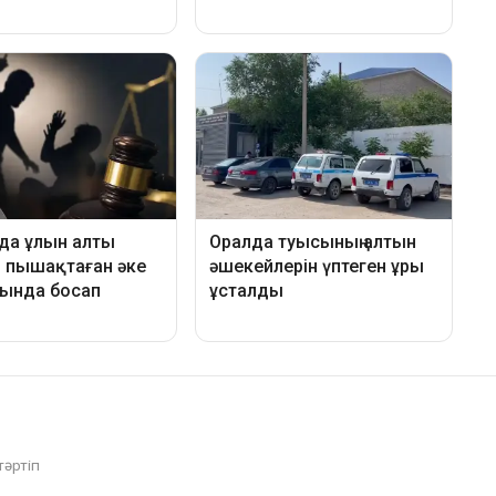
тәртіп