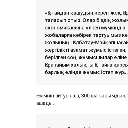
«Қытайдан қашудың керегі жоқ. Қ
таласып отыр. Олар біздің жолы
экономикасына үлкен мүмкіндік. 
жобаларға көбірек тартуымыз ке
жолының «Қалбатау-Майқапшағай
жергілікті азамат жұмыс істеген.
берілген соң, жұмысшылар еліне
Қарапайым халықты Қытайға қарс
барлық елінде жұмыс істеп жүр», 
Әкімнің айтуынша, 300 шақырымдық т
ашады.