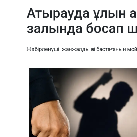
Атырауда ұлын а
залында босап 
Жәбірленуші жанжалды өзі бастағанын мо