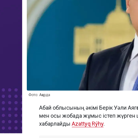
Фото: Ақорда
Абай облысының әкімі Берік Уәли Аяг
мен осы жобада жұмыс істеп жүрген ш
хабарлайды
Azattyq Rýhy
.