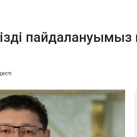
імізді пайдалануымыз 
есті