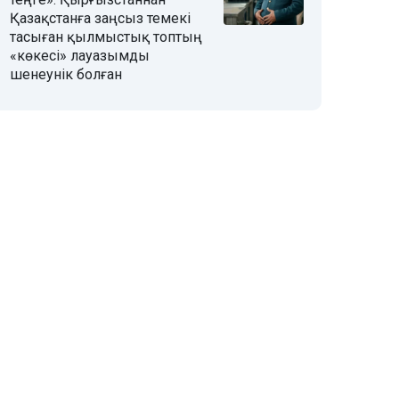
Қазақстанға заңсыз темекі
тасыған қылмыстық топтың
«көкесі» лауазымды
шенеунік болған