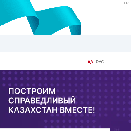
ҚАЗ
РУС