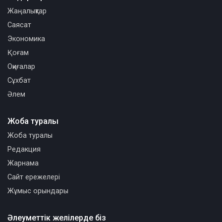
Жаңалықтар
Саясат
Экономика
Қоғам
Оқиғалар
Сұхбат
Әлем
Жоба туралы
Жоба туралы
Редакция
Жарнама
Сайт ережелері
Жұмыс орындары
Әлеуметтік желілерде біз