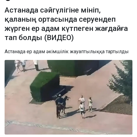
Астанада сәйгүлігіне мініп,
қаланың ортасында серуендеп
жүрген ер адам күтпеген жағдайға
тап болды (ВИДЕО)
Астанада ер адам әкімшілік жауаптылыққа тартылды