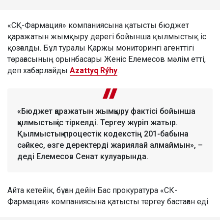
«СҚ-Фармация» компаниясына қатысты бюджет
қаражатын жымқыру дерегі бойынша қылмыстық іс
қозғалды. Бұл туралы Қаржы мониторингі агенттігі
төрағасының орынбасары Женіс Елемесов мәлім етті,
деп хабарлайды
Azattyq Rýhy
.
«Бюджет қаражатын жымқыру фактісі бойынша
қылмыстық іс тіркелді. Тергеу жүріп жатыр.
Қылмыстық-процестік кодекстің 201-бабына
сәйкес, өзге деректерді жариялай алмаймын», –
деді Елемесов Сенат кулуарында.
Айта кетейік, бұған дейін Бас прокуратура «СК-
Фармация» компаниясына қатысты тергеу бастаған еді.