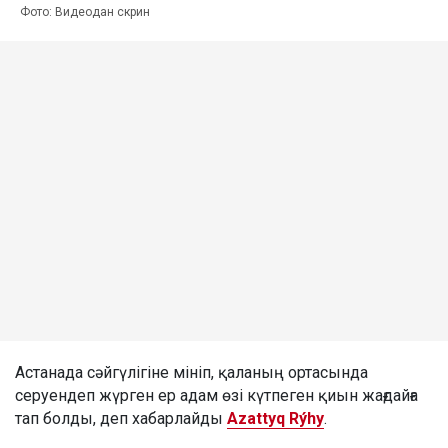
Фото: Видеодан скрин
Астанада сәйгүлігіне мініп, қаланың ортасында
серуендеп жүрген ер адам өзі күтпеген қиын жағдайға
тап болды, деп хабарлайды
Azattyq Rýhy
.