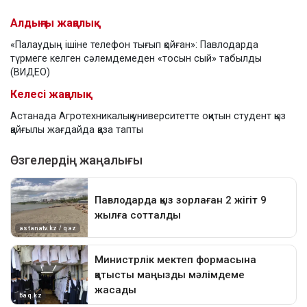
Алдыңғы жаңалық
«Палаудың ішіне телефон тығып қойған»: Павлодарда
түрмеге келген сәлемдемеден «тосын сый» табылды
(ВИДЕО)
Келесі жаңалық
Астанада Агротехникалық университетте оқитын студент қыз
қайғылы жағдайда қаза тапты