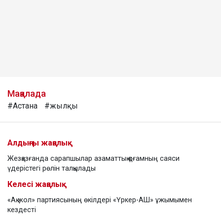
Мақалада
#Астана
#жылқы
Алдыңғы жаңалық
Жезқазғанда сарапшылар азаматтық қоғамның саяси
үдерістегі рөлін талқылады
Келесі жаңалық
«Ақ жол» партиясының өкілдері «Үркер-АШ» ұжымымен
кездесті