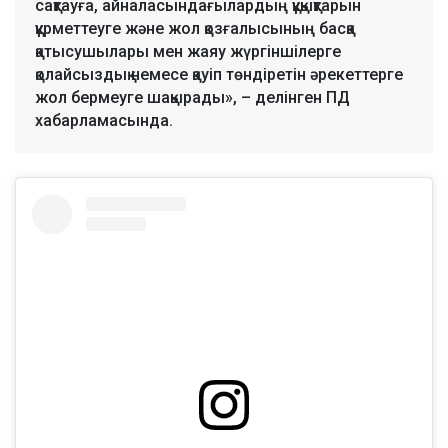
сақтауға, айналасындағылардың құқықтарын
құрметтеуге және жол қозғалысының басқа
қатысушылары мен жаяу жүргіншілерге
қолайсыздық немесе қауіп төндіретін әрекеттерге
жол бермеуге шақырады», – делінген ПД
хабарламасында.