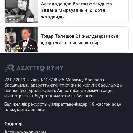
22.07.2019 жылғы №17798-ИА Мерзімді баспасөз
басылымын, ақпараттық агенттікті және желілік басылымды
есепке қою туралы куәлігі, Ақпарат және коммуникация
министрлігінің Ақпарат комитетімен берілген.
Бұл желілік ресурстың ақпараттық өнімдері 18 жастан асқан
адамдарға арналған.
Өңірлер
Астана жаңалықтары