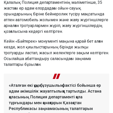
Қалалық Полиция департаментінің мәліметінше, 35
жастағы ер адам елордадағы ойын-сауық
орындарының біріне бейнеролик түсіру мақсатында
атпен автомобиль жолымен және жаяу жүргіншілерге
арналған тротуарлармен жүріп, жаяу жүргіншілердің
қозғалысына кедергі келтірген.
Кейін «Бәйтерек» монументі маңына қарай бет алған
кезде, жол қиылыстарының бірінде жылқы
тротуарды ластап, жасыл желектерге зақым келтірген.
Осылайша абаттандыру саласындағы заңнама
талаптары бұзылған.
«Аталған екі құқық бұзушылық фактісі бойынша ер
адам әкімшілік жауаптылыққа тартылды. Астана
қаласының Полиция департаменті қала
тұрғындары мен қонақтарын Қазақстан
Республикасы заңнамасының талаптарын