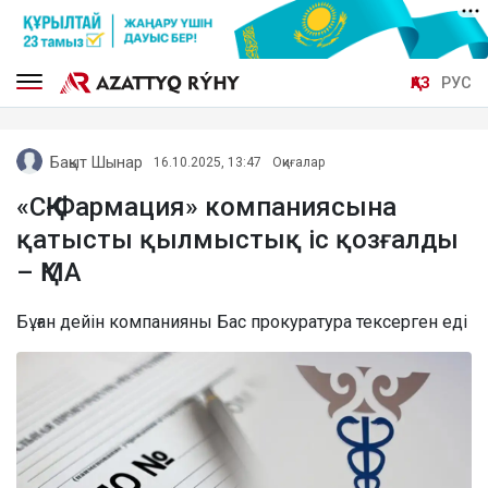
ҚАЗ
РУС
Бақыт Шынар
16.10.2025, 13:47
Оқиғалар
«СҚ-Фармация» компаниясына
қатысты қылмыстық іс қозғалды
– ҚМА
Бұған дейін компанияны Бас прокуратура тексерген еді