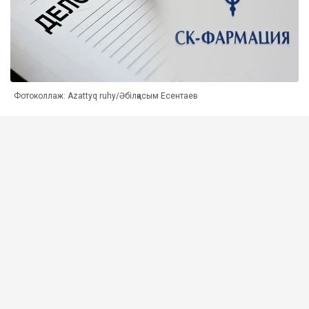
Фотоколлаж: Azattyq ruhy/Әбілқасым Есентаев