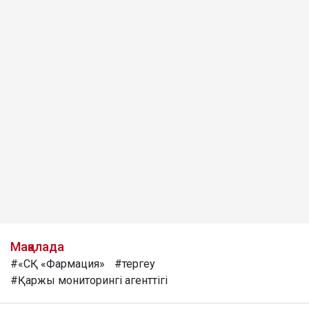
Мақалада
#«СҚ «Фармация»
#тергеу
#Қаржы мониторингі агенттігі