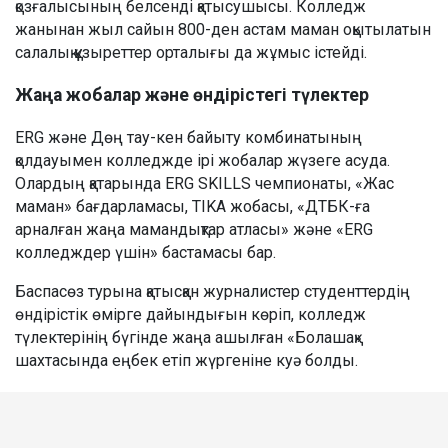
қозғалысының белсенді қатысушысы. Колледж
жанынан жыл сайын 800-ден астам маман оқытылатын
салалық құзыреттер орталығы да жұмыс істейді.
Жаңа жобалар және өндірістегі түлектер
ERG және Дөң тау-кен байыту комбинатының
қолдауымен колледжде ірі жобалар жүзеге асуда.
Олардың қатарында ERG SKILLS чемпионаты, «Жас
маман» бағдарламасы, TIKA жобасы, «ДТБК-ға
арналған жаңа мамандықтар атласы» және «ERG
колледждер үшін» бастамасы бар.
Баспасөз турына қатысқан журналистер студенттердің
өндірістік өмірге дайындығын көріп, колледж
түлектерінің бүгінде жаңа ашылған «Болашақ»
шахтасында еңбек етіп жүргеніне куә болды.