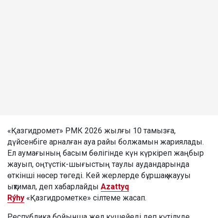
«Қазгидромет» РМК 2026 жылғы 10 тамызға,
дүйсенбіге арналған ауа райы болжамын жариялады.
Ел аумағының басым бөлігінде күн күркіреп жаңбыр
жауып, оңтүстік-шығыстың таулы аудандарында
өткінші нөсер төгеді. Кей жерлерде бұршақ жаууы
ықтимал, деп хабарлайды
Azattyq
Rýhy
«Қазгидрометке» сілтеме жасап.
Республика бойынша жел күшейеді деп күтілуде.