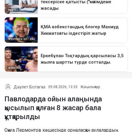
Дәулет Ботагөз
09.08.2026, 13:33
Жаңалықтар
Павлодарда ойын алаңында
қысылып қалған 8 жасар бала
құтқарылды
Оқиға Лермонтов көшесінде орналасқан аулалардың