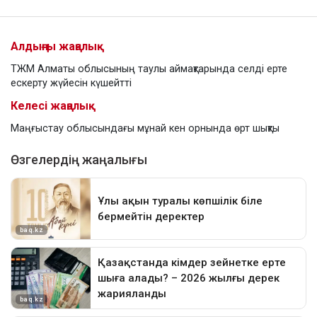
Алдыңғы жаңалық
ТЖМ Алматы облысының таулы аймақтарында селді ерте
ескерту жүйесін күшейтті
Келесі жаңалық
Маңғыстау облысындағы мұнай кен орнында өрт шықты