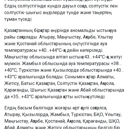
Елдің солтүстігінде күндіз дауыл соқса, солтүстік пен
солтүстік-шығыс өңірлерде түнде және таңертең
тұман түседі.
Қазақстанның бірқатар өңірінде аномальды ыстық ауа
райы сақталады. Атырау, Маңғыстау, Ақтөбе, Ұлытау
және Қостанай облыстарының оңтүстігінде ауа
температурасы +40…+44°C-қа дейін көтеріледі.
Маңғыстау облысында аптап ыстық +43…+44°C-қа жетуі
мүмкін. Жамбыл облысында ауа температурасы +38…
+40°C, Түркістан және Қызылорда облыстарында +40…
+43°C аралығында болады. Сонымен қатар Алматы,
Жетісу, Батыс Қазақстан, Солтүстік Қазақстан, Ақмола,
Қарағанды, Шығыс Қазақстан және Абай облыстарында
да +35…+43°C аралығында қатты ыстық күтіледі.
Елдің басым бөлігінде жоғары өрт қаупі сақталса,
Атырау, Қызылорда, Жамбыл, Түркістан, БҚО, Ұлытау,
Маңғыстау, Ақтөбе, Қостанай, Ақмола, Қарағанды, ШҚО,
Абай, Алматы және Жетісу облыстарының белгілі бір