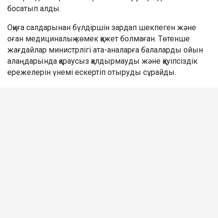
босатып алды.
Оқиға салдарынан бүлдіршін зардап шекпеген және
оған медициналық көмек қажет болмаған. Төтенше
жағдайлар министрлігі ата-аналарға балаларды ойын
алаңдарында қараусыз қалдырмауды және қауіпсіздік
ережелерін үнемі ескертіп отыруды сұрайды.