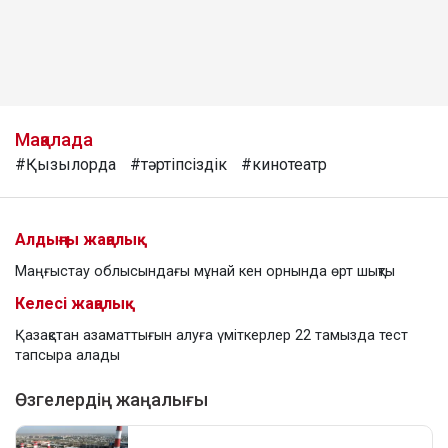
Мақалада
#Қызылорда
#тәртіпсіздік
#кинотеатр
Алдыңғы жаңалық
Маңғыстау облысындағы мұнай кен орнында өрт шықты
Келесі жаңалық
Қазақстан азаматтығын алуға үміткерлер 22 тамызда тест
тапсыра алады