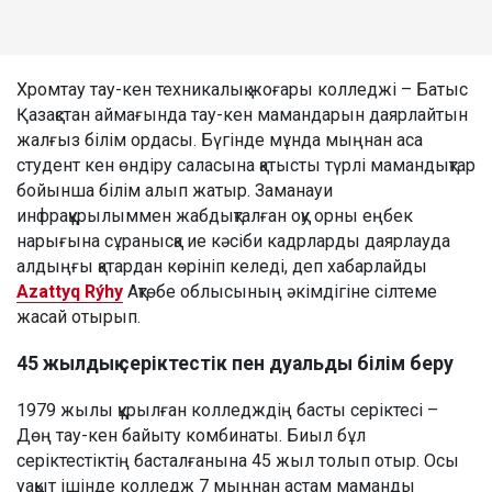
Хромтау тау-кен техникалық жоғары колледжі – Батыс
Қазақстан аймағында тау-кен мамандарын даярлайтын
жалғыз білім ордасы. Бүгінде мұнда мыңнан аса
студент кен өндіру саласына қатысты түрлі мамандықтар
бойынша білім алып жатыр. Заманауи
инфрақұрылыммен жабдықталған оқу орны еңбек
нарығына сұранысқа ие кәсіби кадрларды даярлауда
алдыңғы қатардан көрініп келеді, деп хабарлайды
Azattyq Rýhy
Ақтөбе облысының әкімдігіне сілтеме
жасай отырып.
45 жылдық серіктестік пен дуальды білім беру
1979 жылы құрылған колледждің басты серіктесі –
Дөң тау-кен байыту комбинаты. Биыл бұл
серіктестіктің басталғанына 45 жыл толып отыр. Осы
уақыт ішінде колледж 7 мыңнан астам маманды