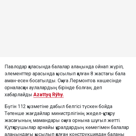
Павлодар қаласында балалар алаңында ойнап жүріп,
элементтер арасында қысылып қалған 8 жастағы бала
аман-есен босатылды. Оқиға Лермонтов көшесінде
орналасқан аулалардың бірінде болған, деп
хабарлайды
Azattyq Rýhy.
Бүгін 112 қызметіне дабыл белгісі түскен бойда
Төтенше жағдайлар министрлігінің жедел-құтқару
жасағының мамандары оқиға орнына шұғыл жетті.
Құтқарушылар арнайы құралдардың көмегімен балалар
алаңындағы қысылып қалған конструкциядан баланы