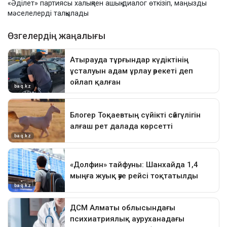
«Әділет» партиясы халықпен ашық диалог өткізіп, маңызды
мәселелерді талқылады