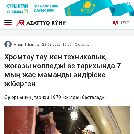
ҚАЗ
РУС
Бақыт Шынар
28.08.2025, 10:50
Оқиғалар
Хромтау тау-кен техникалық
жоғары колледжі өз тарихында 7
мың жас маманды өндіріске
жіберген
Оқу орнының тарихи 1979 жылдан басталады