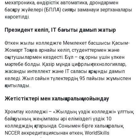
мехатроника, өндірістік автоматика, дрондармен
басқару жүйелері (БПЛА) сияқты заманауи зертханалары
көрсетілді.
Президент келіп, IT бағыты дамып жатыр
Өткен жылы колледжге Мемлекет басшысы Қасым-
Жомарт Тоқаев арнайы келіп, студенттермен және
оқытушылармен кездесті. Бұл – оқу орны үшін үлкен
мәртебе болды. Қазір мұнда цифрлық технологиялар,
жасанды интеллект және IT саласы қарқынды дамып
келеді. Жыл сайын түлектердің 95 пайызы жұмыспен
қамтылады.
Жетістіктері мен халықаралық мойындау
Хромтау колледжі – «Жылдың үздік колледжі» ұлттық
байқауының жеңімпазы әрі еліміздегі үздік 10
колледждің қатарында. Сонымен бірге халықаралық
NCCER аккредитациясынан өткен, WorldSkills