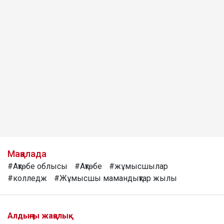
Мақалада
#Ақтөбе облысы
#Ақтөбе
#жұмысшылар
#колледж
#Жұмысшы мамандықтар жылы
Алдыңғы жаңалық