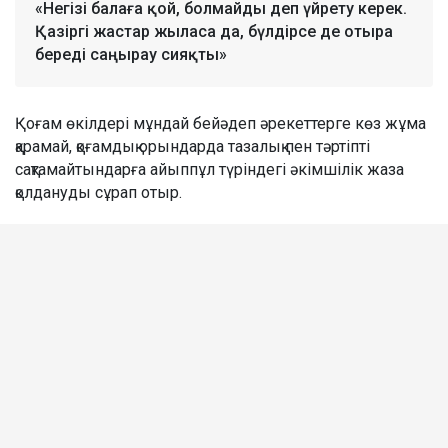
«Негізі балаға қой, болмайды деп үйрету керек.
Қазіргі жастар жыласа да, бүлдірсе де отыра
береді саңырау сияқты»
Қоғам өкілдері мұндай бейәдеп әрекеттерге көз жұма
қарамай, қоғамдық орындарда тазалық пен тәртіпті
сақтамайтындарға айыппұл түріндегі әкімшілік жаза
қолдануды сұрап отыр.