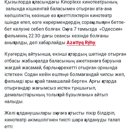
Қызылорда қаласындағы Kinoplexx кинотеатрының
залында кішкентай баласымен отырған ата-ана
көпшіліктің көзінше өз қажеттіліктерін кинотеатр
ішінде өтеп, өзге көрермендердің сорақылықпен бетпе-
бет келуіне себеп болған. Оқиға 7 тамызда «Одессия»
фильмінің 22:30-дағы сеансы кезінде болғаны
анықталды, деп хабарлайды
Azattyq Rýhy.
Куәгердің айтуынша, екінші қатардың шетінде отырған
отбасы жабық залда баласының әжетханаға баруына
жағдай жасамай, барлық әрекетті отырған орнында
істеткен. Содан кейін ештеңе болмағандай чипсы жеп,
фильмді ары қарай тамашалай берген. Арғы қатарда
отырғандар жағымсыз иістен тұншығып,
демалыстарының толықтай бұзылғанын айтып
налыды.
Желі қолданушылары оқиғаға қатысты пікір білдіріп,
кинотеатр әкімшілігінен тиісті шара қолдануды талап
етті: