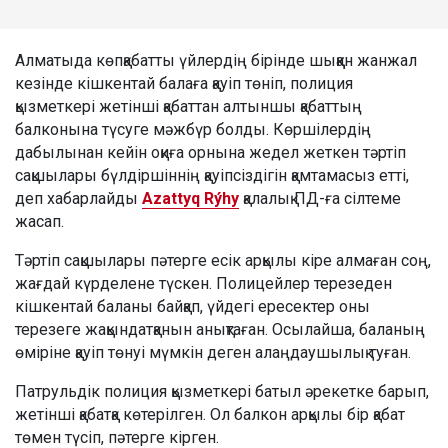
Алматыда көпқабатты үйлердің бірінде шыққан жанжал
кезінде кішкентай балаға қауіп төніп, полиция
қызметкері жетінші қабаттан алтыншы қабаттың
балконына түсуге мәжбүр болды. Көршілердің
дабылынан кейін оқиға орнына жедел жеткен тәртіп
сақшылары бүлдіршіннің қауіпсіздігін қамтамасыз етті,
деп хабарлайды
Azattyq Rýhy
қалалық ПД-ға сілтеме
жасап.
Тәртіп сақшылары пәтерге есік арқылы кіре алмаған соң,
жағдай күрделене түскен. Полицейлер терезеден
кішкентай баланы байқап, үйдегі ересектер оны
терезеге жақындатқанын анықтаған. Осылайша, баланың
өміріне қауіп төнуі мүмкін деген алаңдаушылық туған.
Патрульдік полиция қызметкері батыл әрекетке барып,
жетінші қабатқа көтерілген. Ол балкон арқылы бір қабат
төмен түсіп, пәтерге кірген.