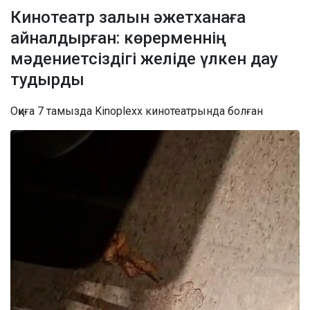
Кинотеатр залын әжетханаға
айналдырған: көрерменнің
мәдениетсіздігі желіде үлкен дау
тудырды
Оқиға 7 тамызда Kinoplexx кинотеатрында болған