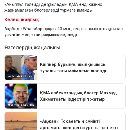
«Айыппұл төлейді де құтылады»: ҚМА енді казино
жарнамалаған блогерлерді түрмеге қамайды
Келесі жаңалық
Ақтөбеде WhatsApp арқылы 40 мың теңгеге жыныстық қатынас
ұсынған жеңгетай рақымшылыққа ілінді