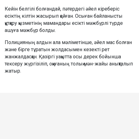
Кейін белгілі болғандай, пәтердегі әйел кіреберіс
есіктің кілтін жасырып қойған. Осыған байланысты
құтқару қызметінің мамандары есікті мәжбүрлі түрде
ашуға мәжбүр болды.
Полицияның алдын ала мәліметінше, әйел мас болған
және бірге тұратын жолдасымен кезекті рет
жанжалдасқан. Қазіргі уақытта осы дерек бойынша
тексеру жүргізіліп, оқиғаның толық мән-жайы анықталып
жатыр.