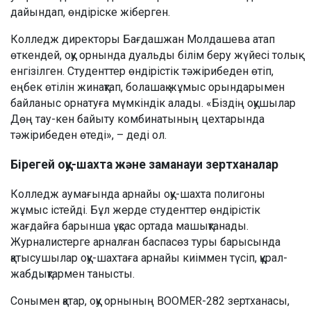
дайындап, өндіріске жіберген.
Колледж директоры Бағдашжан Молдашева атап
өткендей, оқу орнында дуальды білім беру жүйесі толық
енгізілген. Студенттер өндірістік тәжірибеден өтіп,
еңбек өтілін жинақтап, болашақ жұмыс орындарымен
байланыс орнатуға мүмкіндік алады. «Біздің оқушылар
Дөң тау-кен байыту комбинатының цехтарында
тәжірибеден өтеді», – деді ол.
Бірегей оқу-шахта және заманауи зертханалар
Колледж аумағында арнайы оқу-шахта полигоны
жұмыс істейді. Бұл жерде студенттер өндірістік
жағдайға барынша ұқсас ортада машықтанады.
Журналистерге арналған баспасөз туры барысында
қатысушылар оқу-шахтаға арнайы киіммен түсіп, құрал-
жабдықтармен танысты.
Сонымен қатар, оқу орнының BOOMER-282 зертханасы,