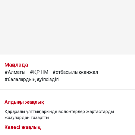
Мақалада
#Алматы
#ҚР ІІМ
#отбасылық жанжал
#балалардың қауіпсіздігі
Алдыңғы жаңалық
Қарқаралы ұлттық паркінде волонтерлер жартастарды
жазулардан тазартты
Келесі жаңалық