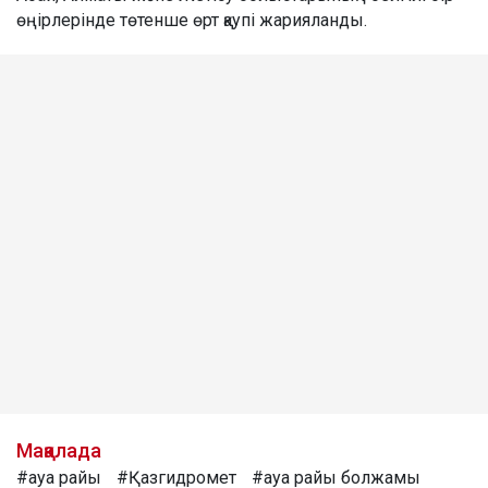
өңірлерінде төтенше өрт қаупі жарияланды.
Мақалада
#ауа райы
#Қазгидромет
#ауа райы болжамы