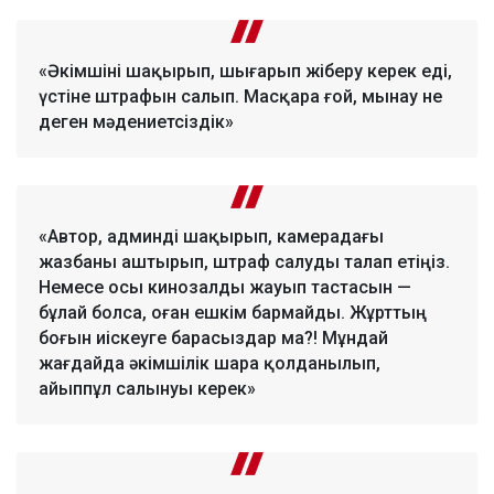
«Әкімшіні шақырып, шығарып жіберу керек еді,
үстіне штрафын салып. Масқара ғой, мынау не
деген мәдениетсіздік»
«Автор, админді шақырып, камерадағы
жазбаны аштырып, штраф салуды талап етіңіз.
Немесе осы кинозалды жауып тастасын —
бұлай болса, оған ешкім бармайды. Жұрттың
боғын иіскеуге барасыздар ма?! Мұндай
жағдайда әкімшілік шара қолданылып,
айыппұл салынуы керек»