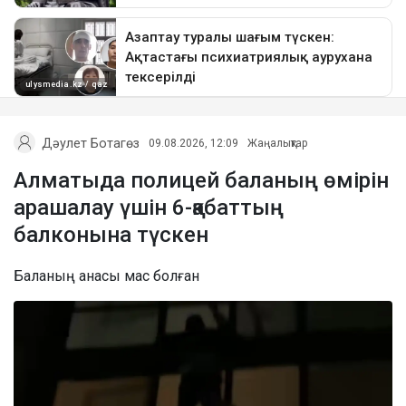
Дәулет Ботагөз
09.08.2026, 12:09
Жаңалықтар
Алматыда полицей баланың өмірін
арашалау үшін 6-қабаттың
балконына түскен
Баланың анасы мас болған