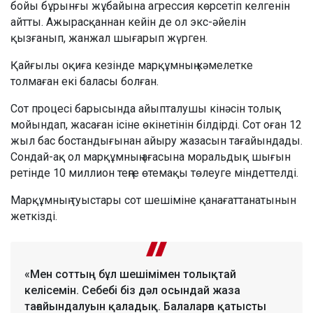
бойы бұрынғы жұбайына агрессия көрсетіп келгенін
айтты. Ажырасқаннан кейін де ол экс-әйелін
қызғанып, жанжал шығарып жүрген.
Қайғылы оқиға кезінде марқұмның кәмелетке
толмаған екі баласы болған.
Сот процесі барысында айыпталушы кінәсін толық
мойындап, жасаған ісіне өкінетінін білдірді. Сот оған 12
жыл бас бостандығынан айыру жазасын тағайындады.
Сондай-ақ ол марқұмның ағасына моральдық шығын
ретінде 10 миллион теңге өтемақы төлеуге міндеттелді.
Марқұмның туыстары сот шешіміне қанағаттанатынын
жеткізді.
«Мен соттың бұл шешімімен толықтай
келісемін. Себебі біз дәл осындай жаза
тағайындалуын қаладық. Балаларға қатысты