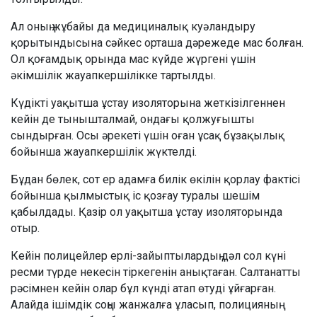
Ал оның жұбайы да медициналық куәландыру
қорытындысына сәйкес орташа дәрежеде мас болған.
Ол қоғамдық орында мас күйде жүргені үшін
әкімшілік жауапкершілікке тартылды.
Күдікті уақытша ұстау изоляторына жеткізілгеннен
кейін де тынышталмай, ондағы қолжуғышты
сындырған. Осы әрекеті үшін оған ұсақ бұзақылық
бойынша жауапкершілік жүктелді.
Бұдан бөлек, сот ер адамға билік өкілін қорлау фактісі
бойынша қылмыстық іс қозғау туралы шешім
қабылдады. Қазір ол уақытша ұстау изоляторында
отыр.
Кейін полицейлер ерлі-зайыптылардың дәл сол күні
ресми түрде некесін тіркегенін анықтаған. Салтанатты
рәсімнен кейін олар бұл күнді атап өтуді ұйғарған.
Алайда ішімдік соңы жанжалға ұласып, полицияның