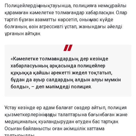
Полицейлердің анықтауынша, полицияға немқұрайлы
қарамаған кәмелетке толмағандар хабарласқан. Олар
тәртіп бұзған азаматты көрсетіп, оның мас күйде
болғанын, өзін агрессивті ұстап, жанындағы әйелді
ұрғанын айтқан.
«Кәмелетке толмағандардың дер кезінде
хабарласуының арқасында полицейлер
құқыққа қайшы әрекетті жедел тоқтатып,
бұдан да ауыр салдардың алдын алуы мүмкін
болды», – деп мәлімдеді полиция.
Ұстау кезінде ер адам балағат сөздер айтып, полиция
қызметкерлерінің заңды талаптарына бағынбаған және
медициналық куәландырудан өтуден бас тартқан.
Осыған байланысты оған әкімшілік хаттама
толтырылды.