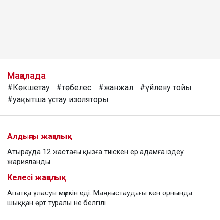
Мақалада
#Көкшетау
#төбелес
#жанжал
#үйлену тойы
#уақытша ұстау изоляторы
Алдыңғы жаңалық
Атырауда 12 жастағы қызға тиіскен ер адамға іздеу
жарияланды
Келесі жаңалық
Апатқа ұласуы мүмкін еді: Маңғыстаудағы кен орнында
шыққан өрт туралы не белгілі