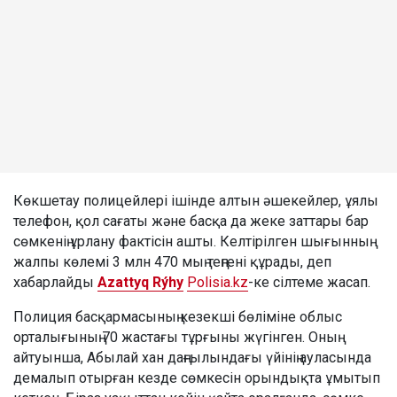
Көкшетау полицейлері ішінде алтын әшекейлер, ұялы
телефон, қол сағаты және басқа да жеке заттары бар
сөмкенің ұрлану фактісін ашты. Келтірілген шығынның
жалпы көлемі 3 млн 470 мың теңгені құрады, деп
хабарлайды
Azattyq Rýhy
Polisia.kz
-ке сілтеме жасап.
Полиция басқармасының кезекші бөліміне облыс
орталығының 70 жастағы тұрғыны жүгінген. Оның
айтуынша, Абылай хан даңғылындағы үйінің ауласында
демалып отырған кезде сөмкесін орындықта ұмытып