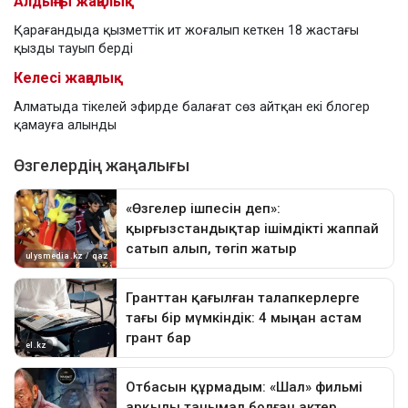
Алдыңғы жаңалық
Қарағандыда қызметтік ит жоғалып кеткен 18 жастағы
қызды тауып берді
Келесі жаңалық
Алматыда тікелей эфирде балағат сөз айтқан екі блогер
қамауға алынды