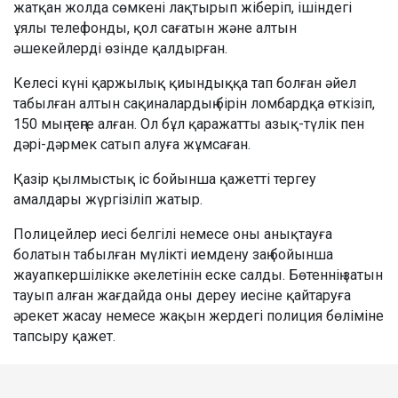
жатқан жолда сөмкені лақтырып жіберіп, ішіндегі
ұялы телефонды, қол сағатын және алтын
әшекейлерді өзінде қалдырған.
Келесі күні қаржылық қиындыққа тап болған әйел
табылған алтын сақиналардың бірін ломбардқа өткізіп,
150 мың теңге алған. Ол бұл қаражатты азық-түлік пен
дәрі-дәрмек сатып алуға жұмсаған.
Қазір қылмыстық іс бойынша қажетті тергеу
амалдары жүргізіліп жатыр.
Полицейлер иесі белгілі немесе оны анықтауға
болатын табылған мүлікті иемдену заң бойынша
жауапкершілікке әкелетінін еске салды. Бөтеннің затын
тауып алған жағдайда оны дереу иесіне қайтаруға
әрекет жасау немесе жақын жердегі полиция бөліміне
тапсыру қажет.