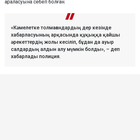
араласуына себеп болған.
«Кәмелетке толмағандардың дер кезінде
хабарласуының арқасында құқыққа қайшы
әрекеттердің жолы кесіліп, бұдан да ауыр
салдардың алдын алу мүмкін болды», – деп
хабарлады полиция.