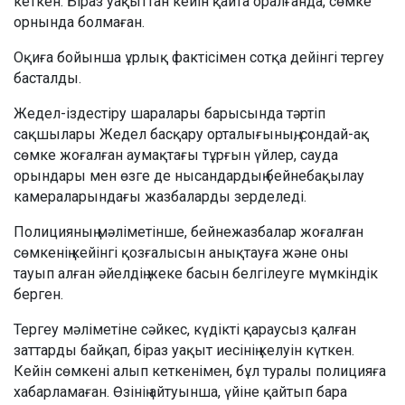
кеткен. Біраз уақыттан кейін қайта оралғанда, сөмке
орнында болмаған.
Оқиға бойынша ұрлық фактісімен сотқа дейінгі тергеу
басталды.
Жедел-іздестіру шаралары барысында тәртіп
сақшылары Жедел басқару орталығының, сондай-ақ
сөмке жоғалған аумақтағы тұрғын үйлер, сауда
орындары мен өзге де нысандардың бейнебақылау
камераларындағы жазбаларды зерделеді.
Полицияның мәліметінше, бейнежазбалар жоғалған
сөмкенің кейінгі қозғалысын анықтауға және оны
тауып алған әйелдің жеке басын белгілеуге мүмкіндік
берген.
Тергеу мәліметіне сәйкес, күдікті қараусыз қалған
заттарды байқап, біраз уақыт иесінің келуін күткен.
Кейін сөмкені алып кеткенімен, бұл туралы полицияға
хабарламаған. Өзінің айтуынша, үйіне қайтып бара