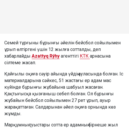
Семей тұрғыны бұрынғы әйелін бейсбол сойылымен
ұрып өлтіргені үшін 12 жылға сотталды, деп
хабарлайды
Azattyq Rýhy
агенттігі
КТК
арнасына
сілтеме жасап.
Қайғылы оқиға сәуір айында үйдің ауласында болған. Іс
материалдарына сәйкес, 51 жастағы ер адам мас
күйінде бұрынғы жұбайына шабуыл жасаған.
Қақтығысқа қызғаныш себеп болған. Ол бұрынғы
жұбайын бейсбол сойылымен 27 рет ұрып, ауыр
жарақаттаған. Салдарынан әйел оқиға орнында көз
жұмды.
Марқұмның туыстары сотта ер адамның бірнеше жыл