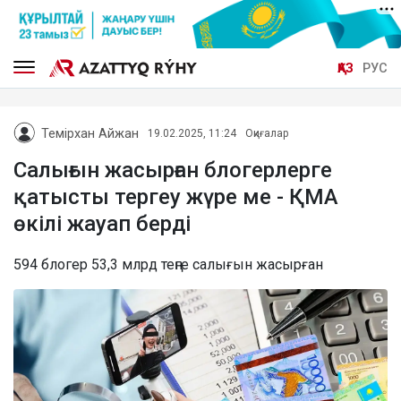
ҚАЗ
РУС
Темірхан Айжан
19.02.2025, 11:24
Оқиғалар
Салығын жасырған блогерлерге
қатысты тергеу жүре ме - ҚМА
өкілі жауап берді
594 блогер 53,3 млрд теңге салығын жасырған