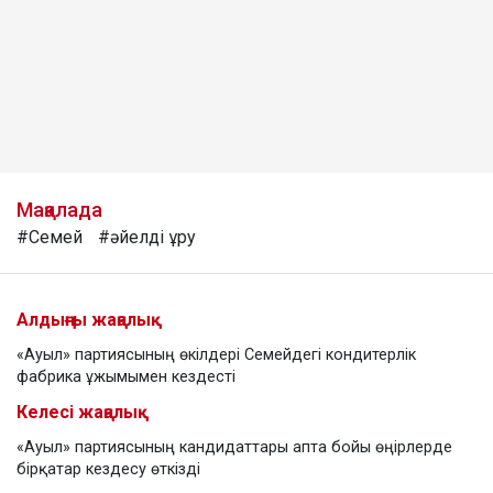
Мақалада
#Семей
#әйелді ұру
Алдыңғы жаңалық
«Ауыл» партиясының өкілдері Семейдегі кондитерлік
фабрика ұжымымен кездесті
Келесі жаңалық
«Ауыл» партиясының кандидаттары апта бойы өңірлерде
бірқатар кездесу өткізді