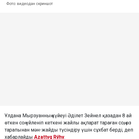
Фото: видеодан скриншот
Ұлдана Мырзуанның күйеуі Әділет Зейнел қазадан 8 ай
өткен соң үйленіп кеткені жайлы ақпарат тараған соң, өз
тарапынан мән-жайды түсіндіру үшін сұхбат берді, деп
хабарлайды
Azattyq Rýhy
.