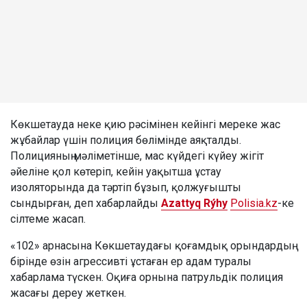
Көкшетауда неке қию рәсімінен кейінгі мереке жас
жұбайлар үшін полиция бөлімінде аяқталды.
Полицияның мәліметінше, мас күйдегі күйеу жігіт
әйеліне қол көтеріп, кейін уақытша ұстау
изоляторында да тәртіп бұзып, қолжуғышты
сындырған, деп хабарлайды
Azattyq Rýhy
Polisia.kz
-ке
сілтеме жасап.
«102» арнасына Көкшетаудағы қоғамдық орындардың
бірінде өзін агрессивті ұстаған ер адам туралы
хабарлама түскен. Оқиға орнына патрульдік полиция
жасағы дереу жеткен.