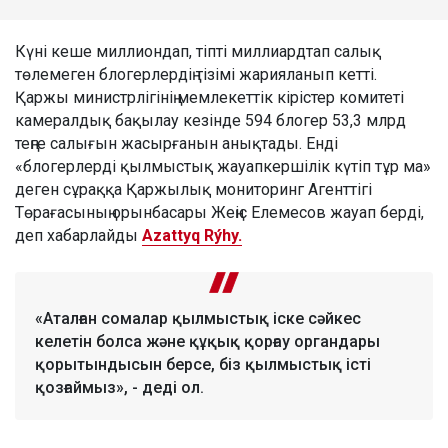
Күні кеше миллиондап, тіпті миллиардтап салық
төлемеген блогерлердің тізімі жарияланып кетті.
Қаржы министрлігінің мемлекеттік кірістер комитеті
камералдық бақылау кезінде 594 блогер 53,3 млрд
теңге салығын жасырғанын анықтады. Енді
«блогерлерді қылмыстық жауапкершілік күтіп тұр ма»
деген сұраққа Қаржылық мониторинг Агенттігі
Төрағасының орынбасары Жеңіс Елемесов жауап берді,
деп хабарлайды
Azattyq Rýhy.
«Аталған сомалар қылмыстық іске сәйкес
келетін болса және құқық қорғау органдары
қорытындысын берсе, біз қылмыстық істі
қозғаймыз», - деді ол.