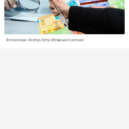
Фотоколлаж: Azattyq Rýhy/Әбілқасым Есентаев