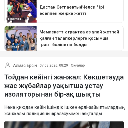
Алмас Ерсін
07.08.2026, 08:29
Оқиғалар
Тойдан кейінгі жанжал: Көкшетауда
жас жұбайлар уақытша ұстау
изоляторынан бір-ақ шықты
Неке қиюдан кейін ішімдік ішкен ерлі-зайыптылардың
жанжалы полицияның араласуымен аяқталды