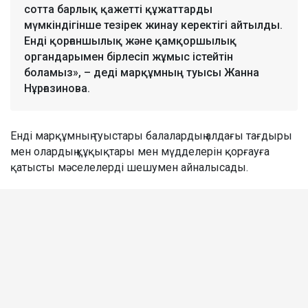
сотта барлық қажетті құжаттарды
мүмкіндігінше тезірек жинау керектігі айтылды.
Енді қорғаншылық және қамқоршылық
органдарымен бірлесіп жұмыс істейтін
боламыз», – деді марқұмның туысы Жанна
Нұрғазинова.
Енді марқұмның туыстары балалардың алдағы тағдыры
мен олардың құқықтары мен мүдделерін қорғауға
қатысты мәселелерді шешумен айналысады.