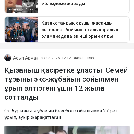
Асыл Арман
07.08.2026, 12:12
Жаңалықтар
Қызғаныш қасіретке ұласты: Семей
тұрғыны экс-жұбайын сойылмен
ұрып өлтіргені үшін 12 жылға
сотталды
Ол бұрынғы жұбайын бейсбол сойылымен 27 рет
ұрып, ауыр жарақаттаған