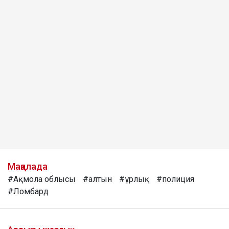
Мақалада
#Ақмола облысы
#алтын
#ұрлық
#полиция
#Ломбард