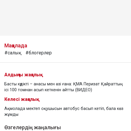
Мақалада
#салық
#блогерлер
Алдыңғы жаңалық
Басты күдікті – анасы мен өзі ғана: ҚМА Перизат Қайраттың
ісі 100 томнан асып кеткенін айтты (ВИДЕО)
Келесі жаңалық
Ақмолада мектеп оқушысын автобус басып кетіп, бала көз
жұмды