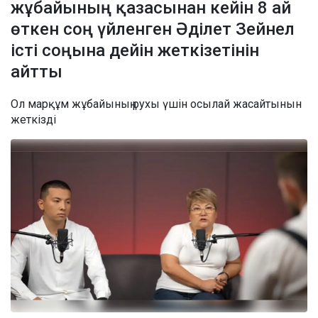
жұбайының қазасынан кейін 8 ай
өткен соң үйленген Әділет Зейнел
істі соңына дейін жеткізетінін
айтты
Ол марқұм жұбайының рухы үшін осылай жасайтынын
жеткізді