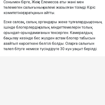
Сонымен бірге, Жеңіс Елемесов аты-жөні мен
төлемеген салығының көлемі жазылған тізімді Кіріс
комитетінің таратқанын айтты.
Еске салсақ, салық органдары жеке тұлғалардың, соның
ішінде блогерлердің салық міндеттемелерін толық
орындап-орындамағанын тексерген. Камералдық
бақылау кезінде бес жүзден астам блогер табысын
азайтып көрсеткені белгілі болды. Оларға салығын
төлеп бітуге немесе түсіндіруге 30 күн уақыт берілді.