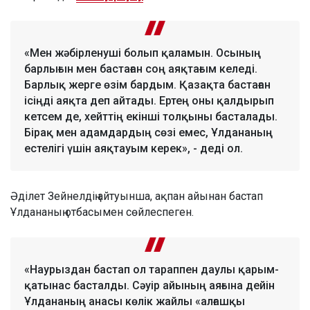
«Мен жәбірленуші болып қаламын. Осының
барлығын мен бастаған соң аяқтағым келеді.
Барлық жерге өзім бардым. Қазақта бастаған
ісіңді аяқта деп айтады. Ертең оны қалдырып
кетсем де, хейттің екінші толқыны басталады.
Бірақ мен адамдардың сөзі емес, Ұлдананың
естелігі үшін аяқтауым керек», - деді ол.
Әділет Зейнелдің айтуынша, ақпан айынан бастап
Ұлдананың отбасымен сөйлеспеген.
«Наурыздан бастап ол тараппен даулы қарым-
қатынас басталды. Сәуір айының аяғына дейін
Ұлдананың анасы көлік жайлы «алғашқы