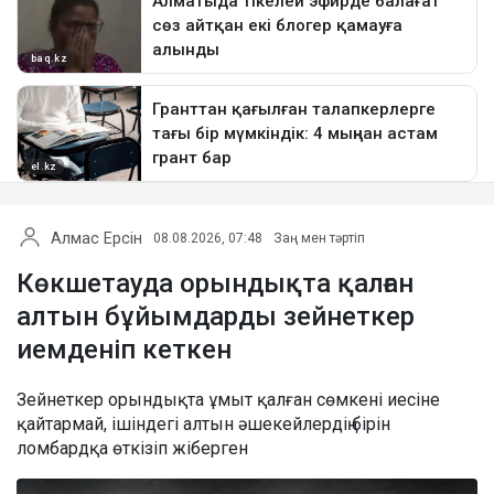
Алмас Ерсін
08.08.2026, 07:48
Заң мен тәртіп
Көкшетауда орындықта қалған
алтын бұйымдарды зейнеткер
иемденіп кеткен
Зейнеткер орындықта ұмыт қалған сөмкені иесіне
қайтармай, ішіндегі алтын әшекейлердің бірін
ломбардқа өткізіп жіберген