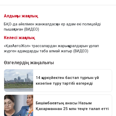
Алдыңғы жаңалық
БҚО-да әйелімен жанжалдасқан ер адам екі полицейді
пышақтаған (ВИДЕО)
Келесі жаңалық
«ҚазАвтоЖол» трассалардан жарық құралдарын ұрлап
жүрген адамдарды таба алмай жатыр (ВИДЕО)