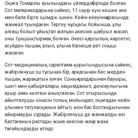
Оқиға Томарлы ауылындағы үйлердің бірінде болған.
Сот материалдарына сәйкес, 11 сәуір күні кешке әке
мен бала бірге ішімдік ішкен. Кейін екеуінің арасында
жанжал туындаған. Тергеу нұсқасы бойынша, ұлы
алғаш болып ұйықтап жатқан әкесіне шабуыл жасап,
оны тұншықтырмақ болған. Әкесі қарсылық көрсетіп,
асүйден пышақ алып, ұлына бірнеше рет соққы
жасаған.
Сот-медициналық сараптама қорытындысына сәйкес,
жәбірленуші іш тұсынан бір, арқасынан бес жерден
пышақ жарақатын алған. Соның салдарынан бауыры,
ішегі мен қабырғалары зақымданып, денсаулығына
ауыр зиян келгені анықталған. Сот отырысында
айыпталушы кінәсін толық мойындап, оқиғадан кейін
ұлымен татуласқанын айтып, өзін бас бостандығынан
айырмауды сұрады. Жәбірленуші де жанжалды өзі
бастағанын растады және әкесіне жеңіл жаза
тағайындауды өтінді.