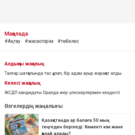
Мақалада
#Ақтау
#жасөспірім
#төбелес
Алдыңғы жаңалық
Талғар шатқалында тас құлап, бір адам ауыр жарақат алды
Келесі жаңалық
ЖСДП кандидаты Оралда жер үлескерлерімен кездесті