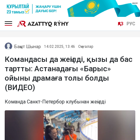
ҚАЗ
РУС
Бақыт Шынар
14.02.2025, 13:46
Оқиғалар
Командасы да жеңілді, қызы да бас
тартты: Астанадағы «Барыс»
ойыны драмаға толы болды
(ВИДЕО)
Команда Санкт-Петербор клубынан жеңілді