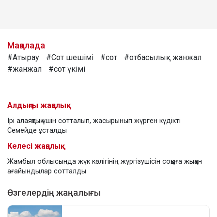
Мақалада
#Атырау
#Сот шешімі
#сот
#отбасылық жанжал
#жанжал
#сот үкімі
Алдыңғы жаңалық
Ірі алаяқтық үшін сотталып, жасырынып жүрген күдікті
Семейде ұсталды
Келесі жаңалық
Жамбыл облысында жүк көлігінің жүргізушісін соққыға жыққан
ағайындылар сотталды