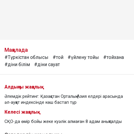
Мақалада
#Түркістан облысы
#той
#үйлену тойы
#тойхана
#діни білім
#діни сауат
Алдыңғы жаңалық
Әлемдік рейтинг: Қазақстан Орталық Азия елдері арасында
әл-ауқат индексінде көш бастап тұр
Келесі жаңалық
СҚО-да өмір бойы жеке куәлік алмаған 8 адам анықталды