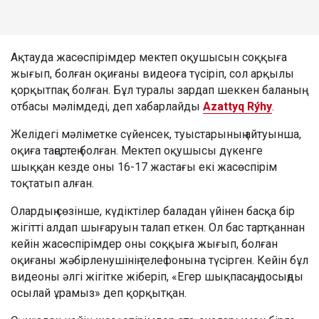
Ақтауда жасөспірімдер мектеп оқушысын соққыға
жығып, болған оқиғаны видеоға түсіріп, сол арқылы
қорқытпақ болған. Бұл туралы зардап шеккен баланың
отбасы мәлімдеді, деп хабарлайды
Azattyq Rýhy
.
Желідегі мәліметке сүйенсек, туыстарының айтуынша,
оқиға таңертең болған. Мектеп оқушысы дүкенге
шыққан кезде оны 16-17 жастағы екі жасөспірім
тоқтатып алған.
Олардың сөзінше, күдіктілер баладан үйінен басқа бір
жігітті алдап шығаруын талап еткен. Ол бас тартқаннан
кейін жасөспірімдер оны соққыға жығып, болған
оқиғаны жәбірленушінің телефонына түсірген. Кейін бұл
видеоны әлгі жігітке жіберіп, «Егер шықпасаң, досыңды
осылай ұрамыз» деп қорқытқан.