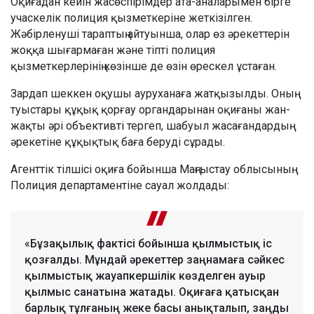
Оқиғадан кейін жасөспірімдер ата-аналарымен бірге
учаскелік полиция қызметкеріне жеткізілген.
Жәбірленуші тараптың айтуынша, олар өз әрекеттерін
жоққа шығармаған және тіпті полиция
қызметкерлерінің көзінше де өзін өрескел ұстаған.
Зардап шеккен оқушы ауруханаға жатқызылды. Оның
туыстары құқық қорғау органдарынан оқиғаны жан-
жақты әрі объективті тергеп, шабуыл жасағандардың
әрекетіне құқықтық баға беруді сұрады.
Агенттік тілшісі оқиға бойынша Маңғыстау облысының
Полиция департаментіне сауал жолдады:
«Бұзақылық фактісі бойынша қылмыстық іс
қозғалды. Мұндай әрекеттер заңнамаға сәйкес
қылмыстық жауапкершілік көзделген ауыр
қылмыс санатына жатады. Оқиғаға қатысқан
барлық тұлғаның жеке басы анықталып, заңды