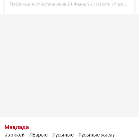
Публикация от Астана лайв 24 Жаналық Новости (@astana_live24)
Мақалада
#хоккей
#Барыс
#ұсыныс
#ұсыныс жасау