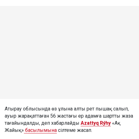
Атырау облысында өз ұлына алты рет пышақ салып,
ауыр жарақаттаған 56 жастағы ер адамға шартты жаза
тағайындалды, деп хабарлайды
Azattyq Rýhy
«Ақ
Жайық»
басылымына
сілтеме жасап.