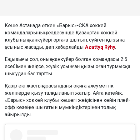
Кеше Астанада өткен «Барыс»-СКА хоккей
командаларының кездесуінде Қазақстан хоккей
клубының жанкүйері ортаға шығып, сүйген қызына
ұсыныс жасады, деп хабарлайды
Azattyq Rýhy
.
Ең қызығы сол, оның жанкүйер болған командасы 2:5
есебімен жеңілсе, жүзік ұсынған қызы оған тұрмысқа
шығудан бас тартты.
Қазір екі жастың арасындағы оқиға әлеуметтік
желілерде қызу талқыланып жатыр. Айта кетейік,
«Барыс» хоккей клубы кешегі жеңілісінен кейін плей-
офф кезеңіне шығатын мүмкіндіктерінен толық
айырылды.