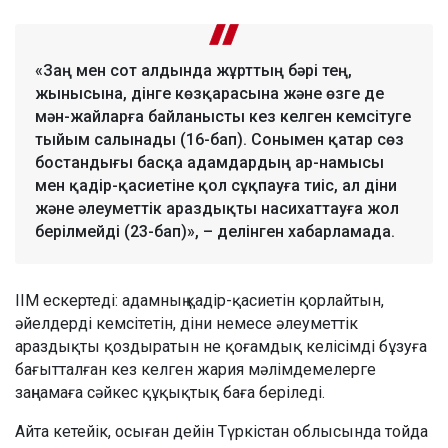
«Заң мен сот алдында жұрттың бәрі тең,
жынысына, дінге көзқарасына және өзге де
мән-жайларға байланысты кез келген кемсітуге
тыйым салынады (16-бап). Сонымен қатар сөз
бостандығы басқа адамдардың ар-намысы
мен қадір-қасиетіне қол сұқпауға тиіс, ал діни
және әлеуметтік араздықты насихаттауға жол
берілмейді (23-бап)», – делінген хабарламада.
ІІМ ескертеді: адамның қадір-қасиетін қорлайтын,
әйелдерді кемсітетін, діни немесе әлеуметтік
араздықты қоздыратын не қоғамдық келісімді бұзуға
бағытталған кез келген жария мәлімдемелерге
заңнамаға сәйкес құқықтық баға беріледі.
Айта кетейік, осыған дейін Түркістан облысында тойда