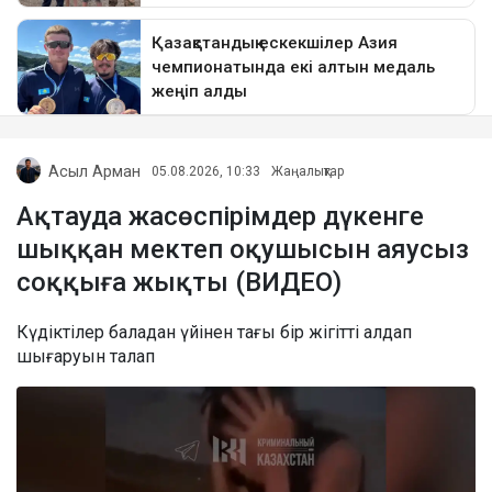
Асыл Арман
05.08.2026, 10:33
Жаңалықтар
Ақтауда жасөспірімдер дүкенге
шыққан мектеп оқушысын аяусыз
соққыға жықты (ВИДЕО)
Күдіктілер баладан үйінен тағы бір жігітті алдап
шығаруын талап