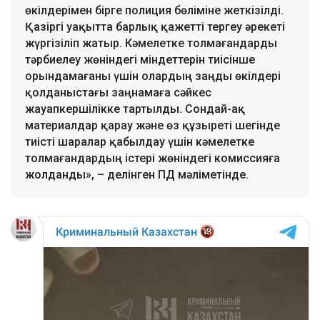
өкілдерімен бірге полиция бөліміне жеткізілді.
Қазіргі уақытта барлық қажетті тергеу әрекеті
жүргізіліп жатыр. Кәмелетке толмағандарды
тәрбиелеу жөніндегі міндеттерін тиісінше
орындамағаны үшін олардың заңды өкілдері
қолданыстағы заңнамаға сәйкес
жауапкершілікке тартылды. Сондай-ақ
материалдар қарау және өз құзыреті шегінде
тиісті шаралар қабылдау үшін кәмелетке
толмағандардың істері жөніндегі комиссияға
жолданды», – делінген ПД мәліметінде.