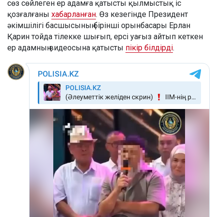
сөз сөйлеген ер адамға қатысты қылмыстық іс
қозғалғаны
хабарланған
. Өз кезегінде Президент
әкімшілігі басшысының бірінші орынбасары Ерлан
Қарин тойда тілекке шығып, ерсі уағыз айтып кеткен
ер адамның видеосына қатысты
пікір білдірді
.