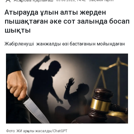
Асқарова Қарлығаш
05.08.2026, 14:42
Заң мен тәртіп
Атырауда ұлын алты жерден
пышақтаған әке сот залында босап
шықты
Жәбірленуші жанжалды өзі бастағанын мойындаған
Фото: ЖИ арқылы жасалды/ChatGPT