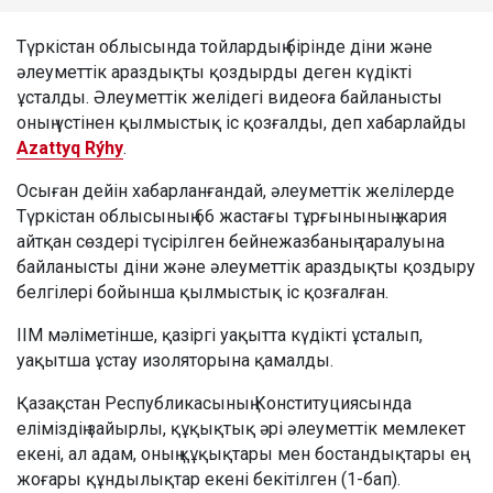
Түркістан облысында тойлардың бірінде діни және
әлеуметтік араздықты қоздырды деген күдікті
ұсталды. Әлеуметтік желідегі видеоға байланысты
оның үстінен қылмыстық іс қозғалды, деп хабарлайды
Azattyq Rýhy
.
Осыған дейін хабарланғандай, әлеуметтік желілерде
Түркістан облысының 66 жастағы тұрғынының жария
айтқан сөздері түсірілген бейнежазбаның таралуына
байланысты діни және әлеуметтік араздықты қоздыру
белгілері бойынша қылмыстық іс қозғалған.
ІІМ мәліметінше, қазіргі уақытта күдікті ұсталып,
уақытша ұстау изоляторына қамалды.
Қазақстан Республикасының Конституциясында
еліміздің зайырлы, құқықтық әрі әлеуметтік мемлекет
екені, ал адам, оның құқықтары мен бостандықтары ең
жоғары құндылықтар екені бекітілген (1-бап).