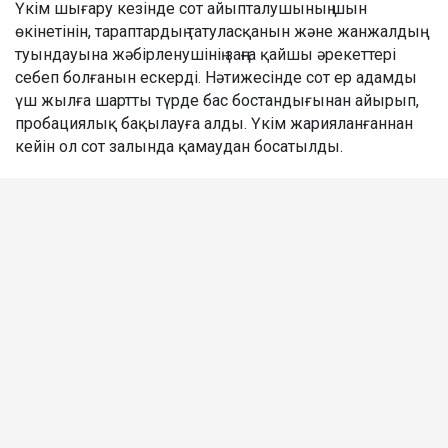
Үкім шығару кезінде сот айыпталушының шын
өкінетінін, тараптардың татуласқанын және жанжалдың
туындауына жәбірленушінің заңға қайшы әрекеттері
себеп болғанын ескерді. Нәтижесінде сот ер адамды
үш жылға шартты түрде бас бостандығынан айырып,
пробациялық бақылауға алды. Үкім жарияланғаннан
кейін ол сот залында қамаудан босатылды.