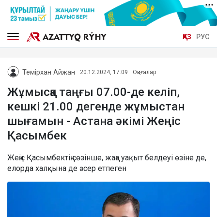
ҚАЗ
РУС
Темірхан Айжан
20.12.2024, 17:09
Оқиғалар
Жұмысқа таңғы 07.00-де келіп,
кешкі 21.00 дегенде жұмыстан
шығамын - Астана әкімі Жеңіс
Қасымбек
Жеңіс Қасымбектің сөзінше, жаңа уақыт белдеуі өзіне де,
елорда халқына де әсер етпеген