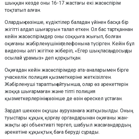
шыққан кезде оны 16-17 жастағы екі жасөспірім
тоқтатып алған.
Олардың сөзінше, күдіктілер баладан үйінен басқа бір
жігітті алдап шығаруын талап еткен. Ол бас тартқаннан
кейін жасөспірімдер оны соққыға жығып, болған
оқиғаны жәбірленушінің телефонына түсірген. Кейін бұл
видеоны әлгі жігітке жіберіп, «Егер шықпасаң, досыңды
осылай ұрамыз» деп қорқытқан.
Оқиғадан кейін жасөспірімдер ата-аналарымен бірге
учаскелік полиция қызметкеріне жеткізілген.
Жәбірленуші тараптың айтуынша, олар өз әрекеттерін
жоққа шығармаған және тіпті полиция
қызметкерлерінің көзінше де өзін өрескел ұстаған.
Зардап шеккен оқушы ауруханаға жатқызылды. Оның
туыстары құқық қорғау органдарынан оқиғаны жан-
жақты әрі объективті тергеп, шабуыл жасағандардың
әрекетіне құқықтық баға беруді сұрады.