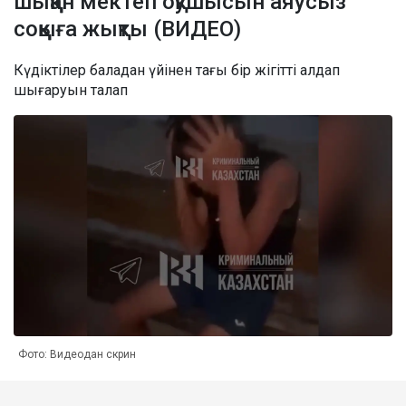
шыққан мектеп оқушысын аяусыз
соққыға жықты (ВИДЕО)
Күдіктілер баладан үйінен тағы бір жігітті алдап
шығаруын талап
Фото: Видеодан скрин