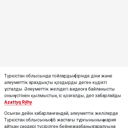
Түркістан облысында тойлардың бірінде діни және
әлеуметтік араздықты қоздырды деген күдікті
ұсталды. Әлеуметтік желідегі видеоға байланысты
оның үстінен қылмыстық іс қозғалды, деп хабарлайды
Azattyq Rýhy
.
Осыған дейін хабарланғандай, әлеуметтік желілерде
Түркістан облысының 66 жастағы тұрғынының жария
айтқан сөздері түсірілген бейнежазбаның таралуына