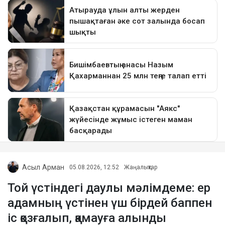
Асыл Арман
05.08.2026, 12:52
Жаңалықтар
Той үстіндегі даулы мәлімдеме: ер
адамның үстінен үш бірдей баппен
іс қозғалып, қамауға алынды