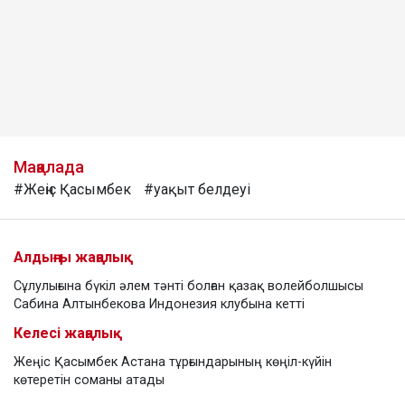
Мақалада
#Жеңіс Қасымбек
#уақыт белдеуі
Алдыңғы жаңалық
Сұлулығына бүкіл әлем тәнті болған қазақ волейболшысы
Сабина Алтынбекова Индонезия клубына кетті
Келесі жаңалық
Жеңіс Қасымбек Астана тұрғындарының көңіл-күйін
көтеретін соманы атады