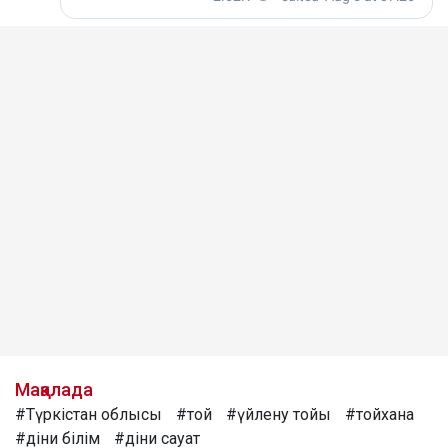
Мақалада
#Түркістан облысы
#той
#үйлену тойы
#тойхана
#діни білім
#діни сауат