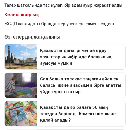
Талғар шатқалында тас құлап, бір адам ауыр жарақат алды
Келесі жаңалық
ЖСДП кандидаты Оралда жер үлескерлерімен кездесті