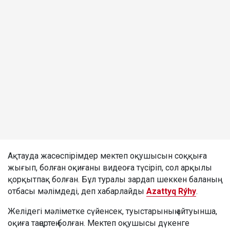
Ақтауда жасөспірімдер мектеп оқушысын соққыға
жығып, болған оқиғаны видеоға түсіріп, сол арқылы
қорқытпақ болған. Бұл туралы зардап шеккен баланың
отбасы мәлімдеді, деп хабарлайды
Azattyq Rýhy
.
Желідегі мәліметке сүйенсек, туыстарының айтуынша,
оқиға таңертең болған. Мектеп оқушысы дүкенге