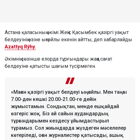
Астана қаласының әкімі Жеңіс Қасымбек қазіргі уақыт
белдеуінің өзіне ыңғайлы екенін айтты, деп хабарлайды
Azattyq Rýhy.
Әкімнің сөзінше елорда тұрғындары жаңа сағат
белдеуіне қатысты шағым түсірмеген.
«Маған қазіргі уақыт белдеуі ыңғайлы. Мен таңғы
7.00-ден кешкі 20.00-21.00-ге дейін
жұмыстамын. Сондықтан, менде ешқайдай
өзгеріс жоқ. Біз ай сайын аудандардың
тұрғындарымен кездесу ұйымдастырып
тұрамыз. Сол жиындарда жүздеген мәселелер
көтеріледі, оған журналистер қатысады, ашық