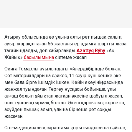
Атырау облысында өз ұлына алты рет пышақ салып,
ауыр жарақаттаған 56 жастағы ер адамға шартты жаза
тағайындалды, деп хабарлайды
Azattyq Rýhy
«Ақ
Жайық»
басылымына
сілтеме жасап.
Оқиға Томарлы ауылындағы үйлердің бірінде болған.
Сот материалдарына сәйкес, 11 сәуір күні кешке әке
мен бала бірге ішімдік ішкен. Кейін екеуінің арасында
жанжал туындаған. Тергеу нұсқасы бойынша, ұлы
алғаш болып ұйықтап жатқан әкесіне шабуыл жасап,
оны тұншықтырмақ болған. Әкесі қарсылық көрсетіп,
асүйден пышақ алып, ұлына бірнеше рет соққы
жасаған.
Сот-медициналық сараптама қорытындысына сәйкес,