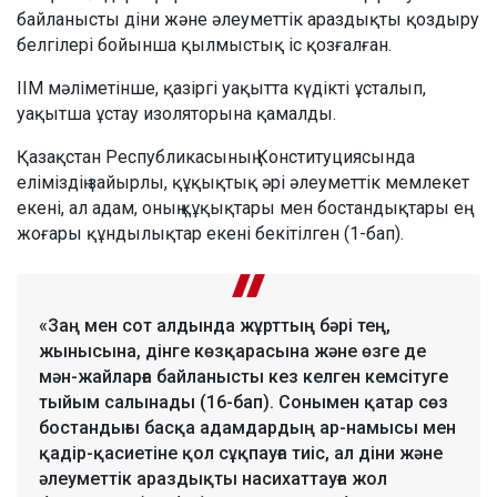
байланысты діни және әлеуметтік араздықты қоздыру
белгілері бойынша қылмыстық іс қозғалған.
ІІМ мәліметінше, қазіргі уақытта күдікті ұсталып,
уақытша ұстау изоляторына қамалды.
Қазақстан Республикасының Конституциясында
еліміздің зайырлы, құқықтық әрі әлеуметтік мемлекет
екені, ал адам, оның құқықтары мен бостандықтары ең
жоғары құндылықтар екені бекітілген (1-бап).
«Заң мен сот алдында жұрттың бәрі тең,
жынысына, дінге көзқарасына және өзге де
мән-жайларға байланысты кез келген кемсітуге
тыйым салынады (16-бап). Сонымен қатар сөз
бостандығы басқа адамдардың ар-намысы мен
қадір-қасиетіне қол сұқпауға тиіс, ал діни және
әлеуметтік араздықты насихаттауға жол