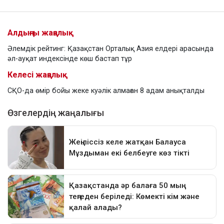
Алдыңғы жаңалық
Әлемдік рейтинг: Қазақстан Орталық Азия елдері арасында
әл-ауқат индексінде көш бастап тұр
Келесі жаңалық
СҚО-да өмір бойы жеке куәлік алмаған 8 адам анықталды