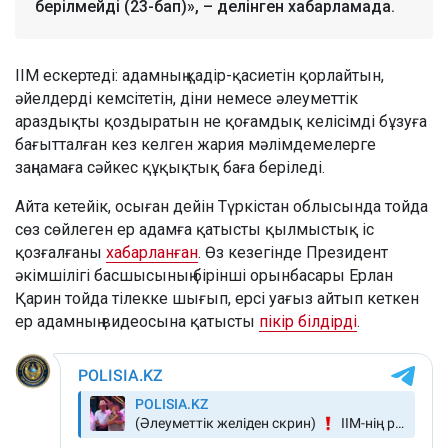
берілмейді (23-бап)», – делінген хабарламада.
ІІМ ескертеді: адамның қадір-қасиетін қорлайтын,
әйелдерді кемсітетін, діни немесе әлеуметтік
араздықты қоздыратын не қоғамдық келісімді бұзуға
бағытталған кез келген жария мәлімдемелерге
заңнамаға сәйкес құқықтық баға беріледі.
Айта кетейік, осыған дейін Түркістан облысында тойда
сөз сөйлеген ер адамға қатысты қылмыстық іс
қозғалғаны
хабарланған
. Өз кезегінде Президент
әкімшілігі басшысының бірінші орынбасары Ерлан
Қарин тойда тілекке шығып, ерсі уағыз айтып кеткен
ер адамның видеосына қатысты
пікір білдірді
.