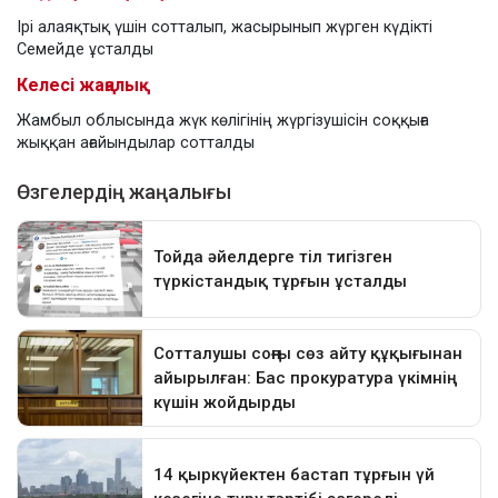
Ірі алаяқтық үшін сотталып, жасырынып жүрген күдікті
Семейде ұсталды
Келесі жаңалық
Жамбыл облысында жүк көлігінің жүргізушісін соққыға
жыққан ағайындылар сотталды