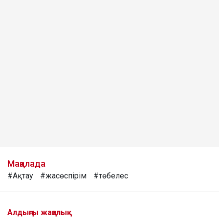
Мақалада
#Ақтау
#жасөспірім
#төбелес
Алдыңғы жаңалық