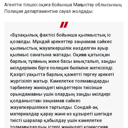
Агенттік тілшісі оқиға бойынша Маңғыстау облысының
Полиция департаментіне сауал жолдады:
«Бұзақылық фактісі бойынша қылмыстық іс
қозғалды. Мұндай әрекеттер заңнамаға сәйкес
қылмыстық жауапкершілік көзделген ауыр
қылмыс санатына жатады. Оқиғаға қатысқан
барлық тұлғаның жеке басы анықталып, заңды
өкілдерімен бірге полиция бөліміне жеткізілді.
Қазіргі уақытта барлық қажетті тергеу әрекеті
жүргізіліп жатыр. Кәмелетке толмағандарды
тәрбиелеу жөніндегі міндеттерін тиісінше
орындамағаны үшін олардың заңды өкілдері
қолданыстағы заңнамаға сәйкес
жауапкершілікке тартылды. Сондай-ақ
материалдар қарау және өз құзыреті шегінде
тиісті шаралар қабылдау үшін кәмелетке
толмағандардың істері жөніндегі комиссияға