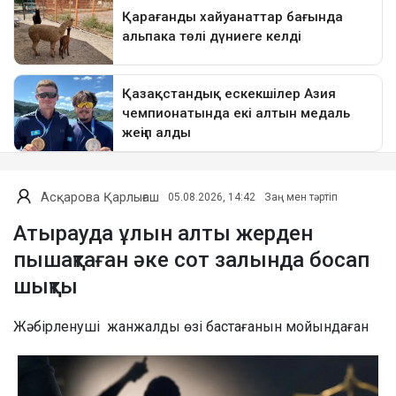
Асқарова Қарлығаш
05.08.2026, 14:42
Заң мен тәртіп
Атырауда ұлын алты жерден
пышақтаған әке сот залында босап
шықты
Жәбірленуші жанжалды өзі бастағанын мойындаған