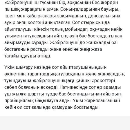
жәбірленуші іш тұсынан бір, арқасынан бес жерден
пышақ жарақатын алған. Соның салдарынан бауыры,
ішегі мен қабырғалары зақымданып, денсаулығына
ауыр зиян келгені анықталған. Сот отырысында
айыпталушы кінәсін толық мойындап, оқиғадан кейін
ұлымен татуласқанын айтып, өзін бас бостандығынан
айырмауды сұрады. Жәбірленуші де жанжалды өзі
бастағанын растады және әкесіне жеңіл жаза
тағайындауды өтінді.
Үкім шығару кезінде сот айыпталушының шын
өкінетінін, тараптардың татуласқанын және жанжалдың
туындауына жәбірленушінің заңға қайшы әрекеттері
себеп болғанын ескерді. Нәтижесінде сот ер адамды
үш жылға шартты түрде бас бостандығынан айырып,
пробациялық бақылауға алды. Үкім жарияланғаннан
кейін ол сот залында қамаудан босатылды.