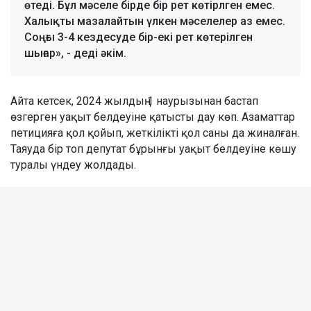
өтеді. Бұл мәселе бірде бір рет көтірлген емес.
Халықты мазалайтын үлкен мәселелер аз емес.
Соңғы 3-4 кездесуде бір-екі рет көтерілген
шығар», - деді әкім.
Айта кетсек, 2024 жылдың 1 наурызынан бастап
өзгерген уақыт белдеуіне қатысты дау көп. Азаматтар
петицияға қол қойып, жеткілікті қол саны да жиналған.
Таяуда бір топ депутат бұрынғы уақыт белдеуіне көшу
туралы үндеу жолдады.