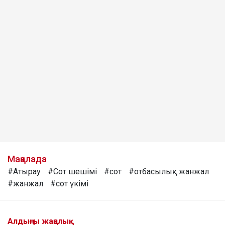
Мақалада
#Атырау
#Сот шешімі
#сот
#отбасылық жанжал
#жанжал
#сот үкімі
Алдыңғы жаңалық