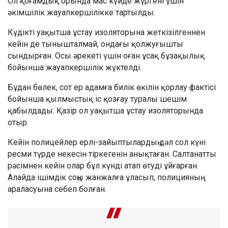
Ол қоғамдық орында мас күйде жүргені үшін
әкімшілік жауапкершілікке тартылды.
Күдікті уақытша ұстау изоляторына жеткізілгеннен
кейін де тынышталмай, ондағы қолжуғышты
сындырған. Осы әрекеті үшін оған ұсақ бұзақылық
бойынша жауапкершілік жүктелді.
Бұдан бөлек, сот ер адамға билік өкілін қорлау фактісі
бойынша қылмыстық іс қозғау туралы шешім
қабылдады. Қазір ол уақытша ұстау изоляторында
отыр.
Кейін полицейлер ерлі-зайыптылардың дәл сол күні
ресми түрде некесін тіркегенін анықтаған. Салтанатты
рәсімнен кейін олар бұл күнді атап өтуді ұйғарған.
Алайда ішімдік соңы жанжалға ұласып, полицияның
араласуына себеп болған.