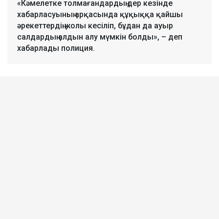
«Кәмелетке толмағандардың дер кезінде
хабарласуының арқасында құқыққа қайшы
әрекеттердің жолы кесіліп, бұдан да ауыр
салдардың алдын алу мүмкін болды», – деп
хабарлады полиция.