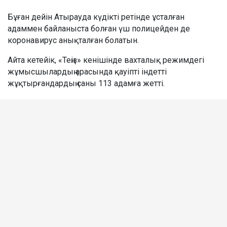
Бұған дейін Атырауда күдікті ретінде ұсталған
адаммен байланыста болған үш полицейден де
коронавирус анықталған болатын.
Айта кетейік, «Теңіз» кенішінде вахталық режимдегі
жұмысшылардың арасында қауіпті індетті
жұқтырғандардың саны 113 адамға жетті.