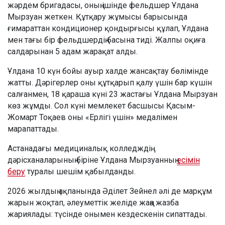
жәрдем бригадасы, оның ішінде фельдшер Ұлдана
Мырзуан жеткен. Құтқару жұмысы барысында
ғимараттан кондиционер қондырғысы құлап, Ұлдана
мен тағы бір фельдшердің басына тиді. Жалпы оқиға
салдарынан 5 адам жарақат алды.
Ұлдана 10 күн бойы ауыр халде жансақтау бөлімінде
жатты. Дәрігерлер оны құтқарып қалу үшін бар күшін
салғанмен, 18 қараша күні 23 жастағы Ұлдана Мырзуан
көз жұмды. Сол күні мемлекет басшысы Қасым-
Жомарт Тоқаев оны «Ерлігі үшін» медалімен
марапаттады.
Астанадағы медициналық колледждің
дәрісханаларының біріне Ұлдана Мырзуанның
есімін
беру
туралы шешім қабылданды.
2026 жылдың ақпанында Әділет Зейнел әлі де марқұм
жарын жоқтап, әлеуметтік желіде жаңа жазба
жариялады: түсінде онымен кездескенін сипаттады.