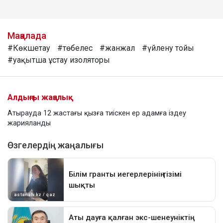
Мақалада
#Көкшетау
#төбелес
#жанжал
#үйлену тойы
#уақытша ұстау изоляторы
Алдыңғы жаңалық
Атырауда 12 жастағы қызға тиіскен ер адамға іздеу
жарияланды