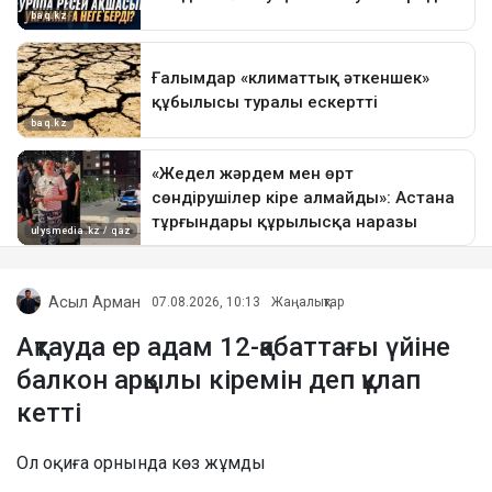
Асыл Арман
07.08.2026, 10:13
Жаңалықтар
Ақтауда ер адам 12-қабаттағы үйіне
балкон арқылы кіремін деп құлап
кетті
Ол оқиға орнында көз жұмды