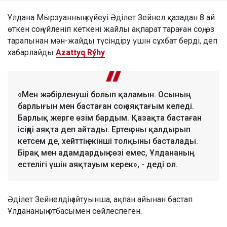
Ұлдана Мырзуанның күйеуі Әділет Зейнел қазадан 8 ай
өткен соң үйленіп кеткені жайлы ақпарат тараған соң, өз
тарапынан мән-жайды түсіндіру үшін сұхбат берді, деп
хабарлайды
Azattyq Rýhy
.
«Мен жәбірленуші болып қаламын. Осының
барлығын мен бастаған соң аяқтағым келеді.
Барлық жерге өзім бардым. Қазақта бастаған
ісіңді аяқта деп айтады. Ертең оны қалдырып
кетсем де, хейттің екінші толқыны басталады.
Бірақ мен адамдардың сөзі емес, Ұлдананың
естелігі үшін аяқтауым керек», - деді ол.
Әділет Зейнелдің айтуынша, ақпан айынан бастап
Ұлдананың отбасымен сөйлеспеген.