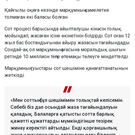
Қайғылы оқиға кезінде марқұмның кәмелетке
толмаған екі баласы болған.
Сот процесі барысында айыпталушы кінәсін толық
мойындап, жасаған ісіне өкінетінін білдірді. Сот оған 12
жыл бас бостандығынан айыру жазасын тағайындады.
Сондай-ақ ол марқұмның ағасына моральдық шығын
ретінде 10 миллион теңге өтемақы төлеуге міндеттелді.
Марқұмның туыстары сот шешіміне қанағаттанатынын
жеткізді.
«Мен соттың бұл шешімімен толықтай келісемін.
Себебі біз дәл осындай жаза тағайындалуын
қаладық. Балаларға қатысты сотта барлық
қажетті құжаттарды мүмкіндігінше тезірек
жинау керектігі айтылды. Енді қорғаншылық
және қамқоршылық органдарымен бірлесіп