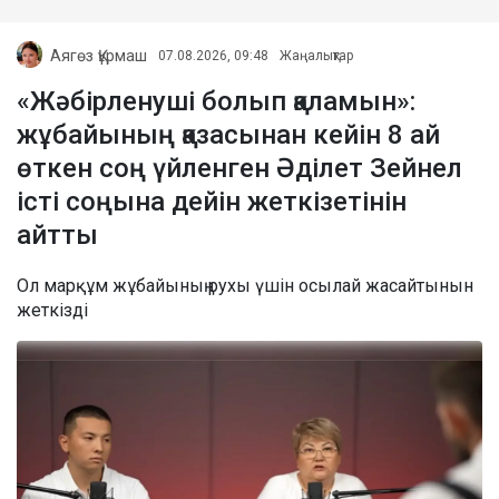
Аягөз Құрмаш
07.08.2026, 09:48
Жаңалықтар
«Жәбірленуші болып қаламын»:
жұбайының қазасынан кейін 8 ай
өткен соң үйленген Әділет Зейнел
істі соңына дейін жеткізетінін
айтты
Ол марқұм жұбайының рухы үшін осылай жасайтынын
жеткізді