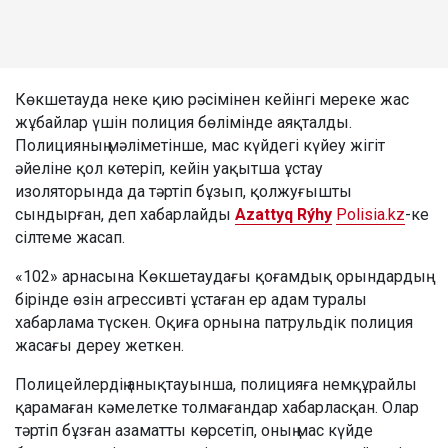
Көкшетауда неке қию рәсімінен кейінгі мереке жас
жұбайлар үшін полиция бөлімінде аяқталды.
Полицияның мәліметінше, мас күйдегі күйеу жігіт
әйеліне қол көтеріп, кейін уақытша ұстау
изоляторында да тәртіп бұзып, қолжуғышты
сындырған, деп хабарлайды
Azattyq Rýhy
Polisia.kz
-ке
сілтеме жасап.
«102» арнасына Көкшетаудағы қоғамдық орындардың
бірінде өзін агрессивті ұстаған ер адам туралы
хабарлама түскен. Оқиға орнына патрульдік полиция
жасағы дереу жеткен.
Полицейлердің анықтауынша, полицияға немқұрайлы
қарамаған кәмелетке толмағандар хабарласқан. Олар
тәртіп бұзған азаматты көрсетіп, оның мас күйде