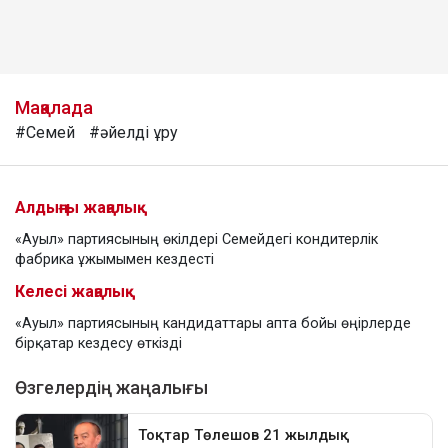
Мақалада
#Семей
#әйелді ұру
Алдыңғы жаңалық
«Ауыл» партиясының өкілдері Семейдегі кондитерлік
фабрика ұжымымен кездесті
Келесі жаңалық
«Ауыл» партиясының кандидаттары апта бойы өңірлерде
бірқатар кездесу өткізді