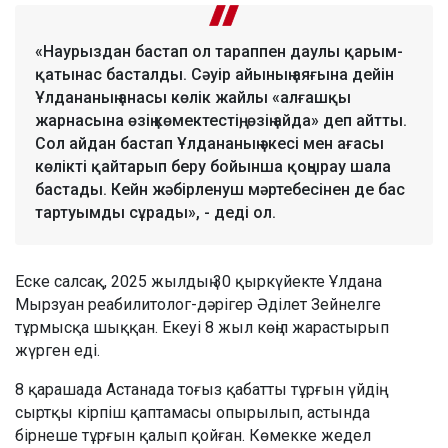
«Наурыздан бастап ол тараппен даулы қарым-
қатынас басталды. Сәуір айының аяғына дейін
Ұлдананың анасы көлік жайлы «алғашқы
жарнасына өзің көмектестің, өзің айда» деп айтты.
Сол айдан бастап Ұлдананың әкесі мен ағасы
көлікті қайтарып беру бойынша қоңырау шала
бастады. Кейн жәбірленуш мәртебесінен де бас
тартуымды сұрады», - деді ол.
Еске салсақ, 2025 жылдың 30 қыркүйекте Ұлдана
Мырзуан реабилитолог-дәрігер Әділет Зейнелге
тұрмысқа шыққан. Екеуі 8 жыл көңіл жарастырып
жүрген еді.
8 қарашада Астанада тоғыз қабатты тұрғын үйдің
сыртқы кірпіш қаптамасы опырылып, астында
бірнеше тұрғын қалып қойған. Көмекке жедел