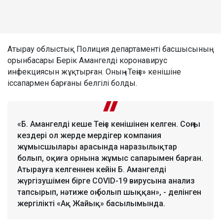
Атырау облыстық Полиция департаменті басшысының
орынбасары Берік Амангелді коронавирус
инфекциясын жұқтырған. Оның «Теңіз» кенішіне
іссапармен барғаны белгілі болды.
«Б. Амангелді кеше Теңіз кенішінен келген. Соңғы
кездері ол жерде мердігер компания
жұмысшылары арасында наразылықтар
болып, оқиға орнына жұмыс сапарымен барған.
Атырауға келгеннен кейін Б. Амангелді
жүргізушімен бірге COVID-19 вирусына анализ
тапсырып, нәтиже оң болып шыққан», - делінген
жергілікті «Ақ Жайық» басылымында.