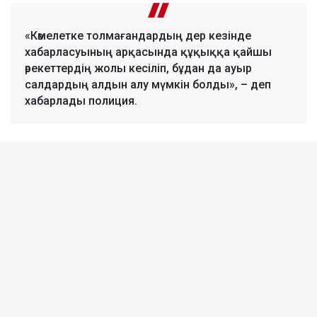
«Кәмелетке толмағандардың дер кезінде
хабарласуының арқасында құқыққа қайшы
әрекеттердің жолы кесіліп, бұдан да ауыр
салдардың алдын алу мүмкін болды», – деп
хабарлады полиция.