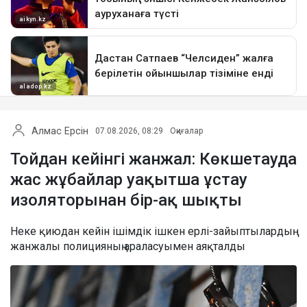
Алмас Ерсін
07.08.2026, 08:29
Оқиғалар
Тойдан кейінгі жанжал: Көкшетауда
жас жұбайлар уақытша ұстау
изоляторынан бір-ақ шықты
Неке қиюдан кейін ішімдік ішкен ерлі-зайыптылардың
жанжалы полицияның араласуымен аяқталды