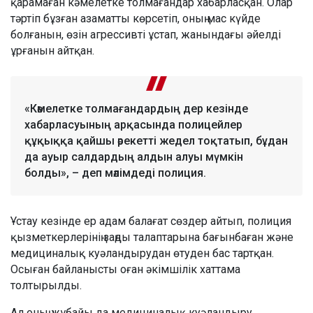
қарамаған кәмелетке толмағандар хабарласқан. Олар
тәртіп бұзған азаматты көрсетіп, оның мас күйде
болғанын, өзін агрессивті ұстап, жанындағы әйелді
ұрғанын айтқан.
«Кәмелетке толмағандардың дер кезінде
хабарласуының арқасында полицейлер
құқыққа қайшы әрекетті жедел тоқтатып, бұдан
да ауыр салдардың алдын алуы мүмкін
болды», – деп мәлімдеді полиция.
Ұстау кезінде ер адам балағат сөздер айтып, полиция
қызметкерлерінің заңды талаптарына бағынбаған және
медициналық куәландырудан өтуден бас тартқан.
Осыған байланысты оған әкімшілік хаттама
толтырылды.
Ал оның жұбайы да медициналық куәландыру