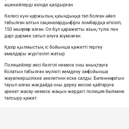
әшекейлерді өзінде қалдырған.
Келесі күні қаржылық қиындыққа тап болған әйел
табылған алтын сақиналардың бірін ломбардқа өткізіп,
150 мың теңге алған. Ол бұл қаражатты азық-түлік пен
дәрі-дәрмек сатып алуға жұмсаған.
Қазір қылмыстық іс бойынша қажетті тергеу
амалдары жүргізіліп жатыр.
Полицейлер иесі белгілі немесе оны анықтауға
болатын табылған мүлікті иемдену заң бойынша
жауапкершілікке әкелетінін еске салды. Бөтеннің затын
тауып алған жағдайда оны дереу иесіне қайтаруға
әрекет жасау немесе жақын жердегі полиция бөліміне
тапсыру қажет.