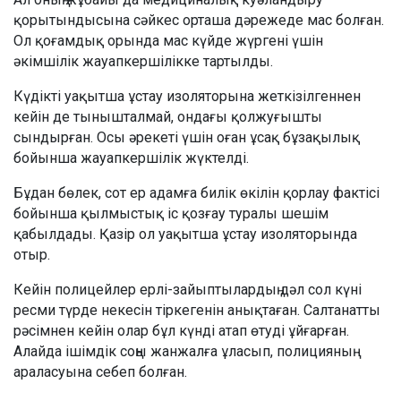
қорытындысына сәйкес орташа дәрежеде мас болған.
Ол қоғамдық орында мас күйде жүргені үшін
әкімшілік жауапкершілікке тартылды.
Күдікті уақытша ұстау изоляторына жеткізілгеннен
кейін де тынышталмай, ондағы қолжуғышты
сындырған. Осы әрекеті үшін оған ұсақ бұзақылық
бойынша жауапкершілік жүктелді.
Бұдан бөлек, сот ер адамға билік өкілін қорлау фактісі
бойынша қылмыстық іс қозғау туралы шешім
қабылдады. Қазір ол уақытша ұстау изоляторында
отыр.
Кейін полицейлер ерлі-зайыптылардың дәл сол күні
ресми түрде некесін тіркегенін анықтаған. Салтанатты
рәсімнен кейін олар бұл күнді атап өтуді ұйғарған.
Алайда ішімдік соңы жанжалға ұласып, полицияның
араласуына себеп болған.