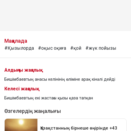
Мақалада
#Қызылорда
#оқыс оқиға
#қой
#жүк пойызы
Алдыңғы жаңалық
Бишімбаевтың анасы келінінің өліміне арақ кінәлі дейді
Келесі жаңалық
Бишімбаевтың екі жастағы қызы қаза тапқан