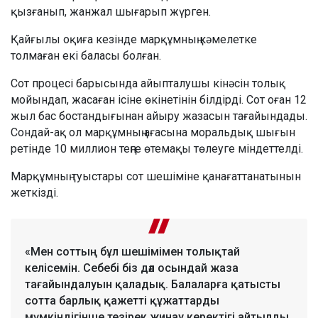
қызғанып, жанжал шығарып жүрген.
Қайғылы оқиға кезінде марқұмның кәмелетке
толмаған екі баласы болған.
Сот процесі барысында айыпталушы кінәсін толық
мойындап, жасаған ісіне өкінетінін білдірді. Сот оған 12
жыл бас бостандығынан айыру жазасын тағайындады.
Сондай-ақ ол марқұмның ағасына моральдық шығын
ретінде 10 миллион теңге өтемақы төлеуге міндеттелді.
Марқұмның туыстары сот шешіміне қанағаттанатынын
жеткізді.
«Мен соттың бұл шешімімен толықтай
келісемін. Себебі біз дәл осындай жаза
тағайындалуын қаладық. Балаларға қатысты
сотта барлық қажетті құжаттарды
мүмкіндігінше тезірек жинау керектігі айтылды.