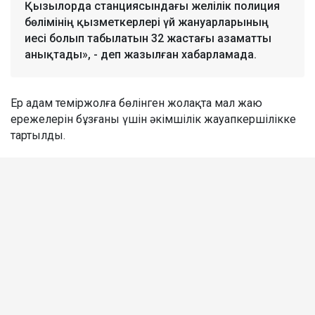
Қызылорда станциясындағы желілік полиция
бөлімінің қызметкерлері үй жануарларының
иесі болып табылатын 32 жастағы азаматты
анықтады», - деп жазылған хабарламада.
Ер адам теміржолға бөлінген жолақта мал жаю
ережелерін бұзғаны үшін әкімшілік жауапкершілікке
тартылды.