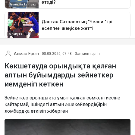
Алмас Ерсін
08.08.2026, 07:48
Заң мен тәртіп
Көкшетауда орындықта қалған
алтын бұйымдарды зейнеткер
иемденіп кеткен
Зейнеткер орындықта ұмыт қалған сөмкені иесіне
қайтармай, ішіндегі алтын әшекейлердің бірін
ломбардқа өткізіп жіберген