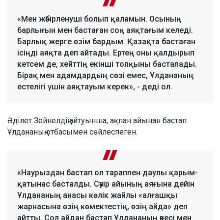
«Мен жәбірленуші болып қаламын. Осының
барлығын мен бастаған соң аяқтағым келеді.
Барлық жерге өзім бардым. Қазақта бастаған
ісіңді аяқта деп айтады. Ертең оны қалдырып
кетсем де, хейттің екінші толқыны басталады.
Бірақ мен адамдардың сөзі емес, Ұлдананың
естелігі үшін аяқтауым керек», - деді ол.
Әділет Зейнелдің айтуынша, ақпан айынан бастап
Ұлдананың отбасымен сөйлеспеген.
«Наурыздан бастап ол тараппен даулы қарым-
қатынас басталды. Сәуір айының аяғына дейін
Ұлдананың анасы көлік жайлы «алғашқы
жарнасына өзің көмектестің, өзің айда» деп
айтты. Сол айдан бастап Ұлдананың әкесі мен