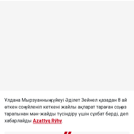
Ұлдана Мырзуанның күйеуі Әділет Зейнел қазадан 8 ай
өткен соң үйленіп кеткені жайлы ақпарат тараған соң, өз
тарапынан мән-жайды түсіндіру үшін сұхбат берді, деп
хабарлайды
Azattyq Rýhy
.