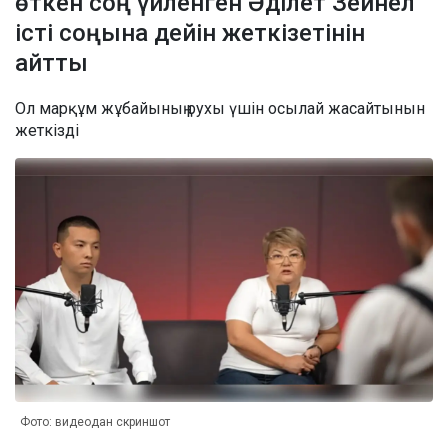
өткен соң үйленген Әділет Зейнел
істі соңына дейін жеткізетінін
айтты
Ол марқұм жұбайының рухы үшін осылай жасайтынын
жеткізді
Фото: видеодан скриншот