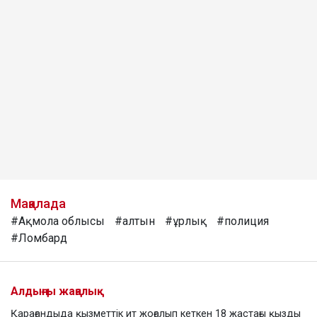
Мақалада
#Ақмола облысы
#алтын
#ұрлық
#полиция
#Ломбард
Алдыңғы жаңалық
Қарағандыда қызметтік ит жоғалып кеткен 18 жастағы қызды