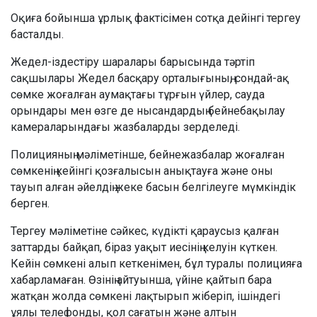
Оқиға бойынша ұрлық фактісімен сотқа дейінгі тергеу
басталды.
Жедел-іздестіру шаралары барысында тәртіп
сақшылары Жедел басқару орталығының, сондай-ақ
сөмке жоғалған аумақтағы тұрғын үйлер, сауда
орындары мен өзге де нысандардың бейнебақылау
камераларындағы жазбаларды зерделеді.
Полицияның мәліметінше, бейнежазбалар жоғалған
сөмкенің кейінгі қозғалысын анықтауға және оны
тауып алған әйелдің жеке басын белгілеуге мүмкіндік
берген.
Тергеу мәліметіне сәйкес, күдікті қараусыз қалған
заттарды байқап, біраз уақыт иесінің келуін күткен.
Кейін сөмкені алып кеткенімен, бұл туралы полицияға
хабарламаған. Өзінің айтуынша, үйіне қайтып бара
жатқан жолда сөмкені лақтырып жіберіп, ішіндегі
ұялы телефонды, қол сағатын және алтын