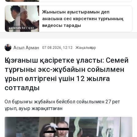
Асыл Арман
07.08.2026, 12:12
Жаңалықтар
Қызғаныш қасіретке ұласты: Семей
тұрғыны экс-жұбайын сойылмен
ұрып өлтіргені үшін 12 жылға
сотталды
Ол бұрынғы жұбайын бейсбол сойылымен 27 рет
ұрып, ауыр жарақаттаған