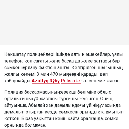
Көкшетау полицейлері ішінде алтын әшекейлер, ұялы
телефон, қол сағаты және басқа да жеке заттары бар
сөмкенің ұрлану фактісін ашты. Келтірілген шығынның
жалпы көлемі 3 млн 470 мың теңгені құрады, деп
хабарлайды
Azattyq Rýhy
Polisia.kz
-ке сілтеме жасап.
Полиция басқармасының кезекші бөліміне облыс
орталығының 70 жастағы тұрғыны жүгінген. Оның
айтуынша, Абылай хан даңғылындағы үйінің ауласында
демалып отырған кезде сөмкесін орындықта ұмытып
кеткен. Біраз уақыттан кейін қайта оралғанда, сөмке
орнында болмаған.