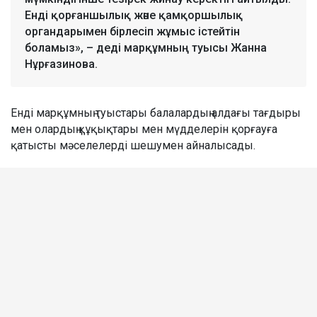
Енді қорғаншылық және қамқоршылық
органдарымен бірлесіп жұмыс істейтін
боламыз», – деді марқұмның туысы Жанна
Нұрғазинова.
Енді марқұмның туыстары балалардың алдағы тағдыры
мен олардың құқықтары мен мүдделерін қорғауға
қатысты мәселелерді шешумен айналысады.