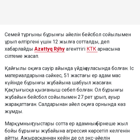
Семей тұрғыны бұрынғы әйелін бейсбол сойылымен
ұрып өлтіргені үшін 12 жылға сотталды, деп
хабарлайды
Azattyq Rýhy
агенттігі
КТК
арнасына
сілтеме жасап.
Қайғылы оқиға сәуір айында үйдің ауласында болған. Іс
материалдарына сәйкес, 51 жастағы ер адам мас
күйінде бұрынғы жұбайына шабуыл жасаған.
Қақтығысқа қызғаныш себеп болған. Ол бұрынғы
жұбайын бейсбол сойылымен 27 рет ұрып, ауыр
жарақаттаған. Салдарынан әйел оқиға орнында көз
жұмды.
Марқұмның туыстары сотта ер адамның бірнеше жыл
бойы бұрынғы жұбайына агрессия көрсетіп келгенін
айтты. Ажырасқаннан кейін де ол экс-әйелін