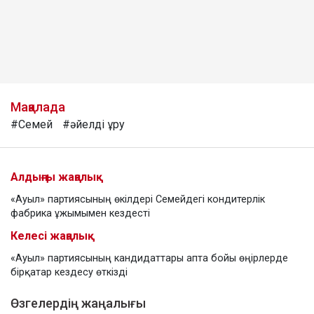
Мақалада
#Семей
#әйелді ұру
Алдыңғы жаңалық
«Ауыл» партиясының өкілдері Семейдегі кондитерлік
фабрика ұжымымен кездесті
Келесі жаңалық
«Ауыл» партиясының кандидаттары апта бойы өңірлерде
бірқатар кездесу өткізді