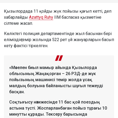
Қызылордада 11 қойды жүк пойызы қағып кетті, деп
хабарлайды
Azattyq Ruhy
ІІМ баспасөз қызметіне
сілтеме жасап.
Көліктегі полиция департаментінде жыл басынан бері
еліміздің темір жолында 522 рет үй жануарларын басып
кету фактісі тіркелген.
«Мәселен биыл мамыр айында Қызылорда
облысының Жаңақорған – 26 РЗД-де жүк
пойызының машинисі темір жолда ұсақ
малдың болуына байланысты шұғыл тежеуді
басқан.
Соқтығысу нәтижесінде 11 бас қой поездың
астына түсті. Жоспарланбаған пойыз тұрағы 10
минутты құрады. Тексеру барысында