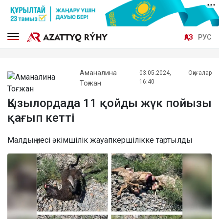
ҚАЗ
РУС
Аманалина
03.05.2024,
Оқиғалар
16:40
Тоғжан
Қызылордада 11 қойды жүк пойызы
қағып кетті
Малдың иесі әкімшілік жауапкершілікке тартылды