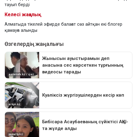
тауып берді
Келесі жаңалық
Алматыда тікелей эфирде балағат сөз айтқан екі блогер
қамауға алынды