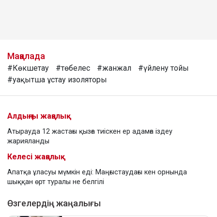
Мақалада
#Көкшетау
#төбелес
#жанжал
#үйлену тойы
#уақытша ұстау изоляторы
Алдыңғы жаңалық
Атырауда 12 жастағы қызға тиіскен ер адамға іздеу
жарияланды
Келесі жаңалық
Апатқа ұласуы мүмкін еді: Маңғыстаудағы кен орнында
шыққан өрт туралы не белгілі