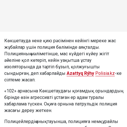
Көкшетауда неке қию рәсімінен кейінгі мереке жас
жұбайлар үшін полиция бөлімінде аяқталды.
Полицияның мәліметінше, мас күйдегі күйеу жігіт
әйеліне қол көтеріп, кейін уақытша ұстау
изоляторында да тәртіп бұзып, қолжуғышты
сындырған, деп хабарлайды
Azattyq Rýhy
Polisia.kz
-ке
сілтеме жасап.
«102» арнасына Көкшетаудағы қоғамдық орындардың
бірінде өзін агрессивті ұстаған ер адам туралы
хабарлама түскен. Оқиға орнына патрульдік полиция
жасағы дереу жеткен.
Полицейлердің анықтауынша, полицияға немқұрайлы