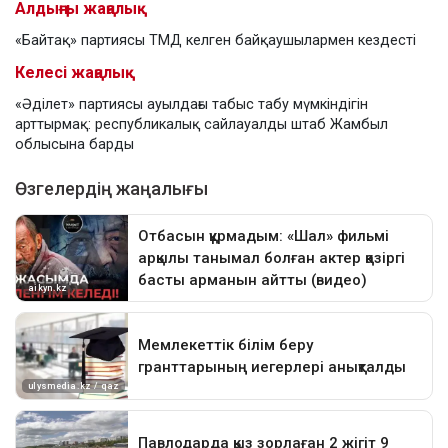
Алдыңғы жаңалық
«Байтақ» партиясы ТМД келген байқаушылармен кездесті
Келесі жаңалық
«Әділет» партиясы ауылдағы табыс табу мүмкіндігін
арттырмақ: республикалық сайлауалды штаб Жамбыл
облысына барды