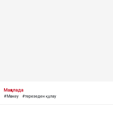
Мақалада
#Мәскеу
#терезеден құлау