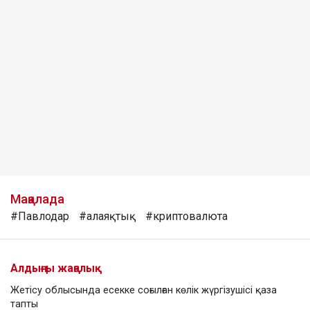
Мақалада
#Павлодар
#алаяқтық
#криптовалюта
Алдыңғы жаңалық
Жетісу облысында есекке соғылған көлік жүргізушісі қаза
тапты