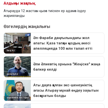
Алдыңғы жаңалық
Атырауда 12 жастағы қызға тиіскен ер адамға іздеу
жарияланды