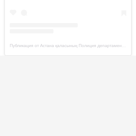
Публикация от Астана қаласының Полиция департаменті (@police__astana)