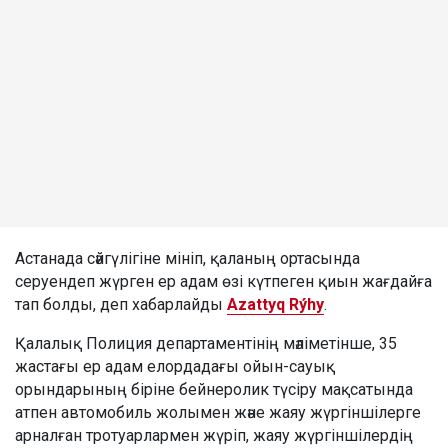
Астанада сәйгүлігіне мініп, қаланың ортасында
серуендеп жүрген ер адам өзі күтпеген қиын жағдайға
тап болды, деп хабарлайды
Azattyq Rýhy
.
Қалалық Полиция департаментінің мәліметінше, 35
жастағы ер адам елордадағы ойын-сауық
орындарының біріне бейнеролик түсіру мақсатында
атпен автомобиль жолымен және жаяу жүргіншілерге
арналған тротуарлармен жүріп, жаяу жүргіншілердің