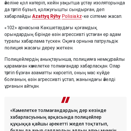
әйеліне қол көтеріп, кейін уақытша ұстау изоляторында
да тәртіп бұзып, қолжуғышты сындырған, деп
хабарлайды
Azattyq Rýhy
Polisia.kz
-ке сілтеме жасап.
«102» арнасына Көкшетаудағы қоғамдық
орындардың бірінде өзін агрессивті ұстаған ер адам
туралы хабарлама түскен. Оқиға орнына патрульдік
полиция жасағы дереу жеткен.
Полицейлердің анықтауынша, полицияға немқұрайлы
қарамаған кәмелетке толмағандар хабарласқан. Олар
тәртіп бұзған азаматты көрсетіп, оның мас күйде
болғанын, өзін агрессивті ұстап, жанындағы әйелді
ұрғанын айтқан.
«Кәмелетке толмағандардың дер кезінде
хабарласуының арқасында полицейлер
құқыққа қайшы әрекетті жедел тоқтатып,
бұдан да ауыр салдардың алдын алуы мүмкін