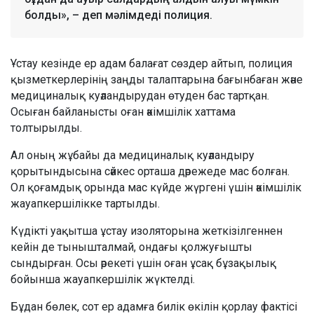
болды», – деп мәлімдеді полиция.
Ұстау кезінде ер адам балағат сөздер айтып, полиция
қызметкерлерінің заңды талаптарына бағынбаған және
медициналық куәландырудан өтуден бас тартқан.
Осыған байланысты оған әкімшілік хаттама
толтырылды.
Ал оның жұбайы да медициналық куәландыру
қорытындысына сәйкес орташа дәрежеде мас болған.
Ол қоғамдық орында мас күйде жүргені үшін әкімшілік
жауапкершілікке тартылды.
Күдікті уақытша ұстау изоляторына жеткізілгеннен
кейін де тынышталмай, ондағы қолжуғышты
сындырған. Осы әрекеті үшін оған ұсақ бұзақылық
бойынша жауапкершілік жүктелді.
Бұдан бөлек, сот ер адамға билік өкілін қорлау фактісі