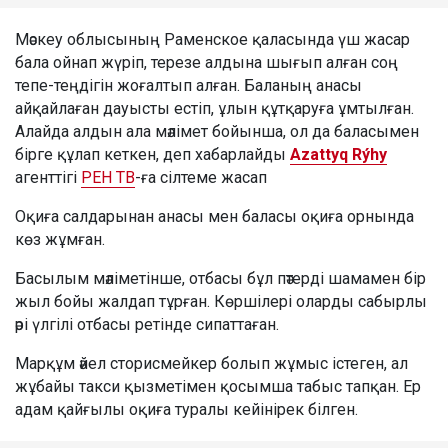
Мәскеу облысының Раменское қаласында үш жасар
бала ойнап жүріп, терезе алдына шығып алған соң
тепе-теңдігін жоғалтып алған. Баланың анасы
айқайлаған дауысты естіп, ұлын құтқаруға ұмтылған.
Алайда алдын ала мәлімет бойынша, ол да баласымен
бірге құлап кеткен, деп хабарлайды
Azattyq Rýhy
агенттігі
РЕН ТВ
-ға сілтеме жасап
Оқиға салдарынан анасы мен баласы оқиға орнында
көз жұмған.
Басылым мәліметінше, отбасы бұл пәтерді шамамен бір
жыл бойы жалдап тұрған. Көршілері оларды сабырлы
әрі үлгілі отбасы ретінде сипаттаған.
Марқұм әйел сторисмейкер болып жұмыс істеген, ал
жұбайы такси қызметімен қосымша табыс тапқан. Ер
адам қайғылы оқиға туралы кейінірек білген.