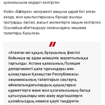
қозғалысына кедергі келтірген.
Кейін «Бәйтерек» монументі маңына қарай бет алған
кезде, жол қиылыстарының бірінде жылқы
тротуарды ластап, жасыл желектерге зақым келтірген.
Осылайша абаттандыру саласындағы заңнама
талаптары бұзылған.
«Аталған екі құқық бұзушылық фактісі
бойынша ер адам әкімшілік жауаптылыққа
тартылды. Астана қаласының Полиция
департаменті қала тұрғындары мен
қонақтарын Қазақстан Республикасы
заңнамасының талаптарын сақтауға,
айналасындағылардың құқықтарын
құрметтеуге және жол қозғалысының басқа
қатысушылары мен жаяу жүргіншілерге
қолайсыздық немесе қауіп төндіретін