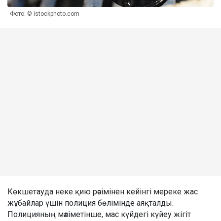
Фото: © istockphoto.com
Көкшетауда неке қию рәсімінен кейінгі мереке жас
жұбайлар үшін полиция бөлімінде аяқталды.
Полицияның мәліметінше, мас күйдегі күйеу жігіт