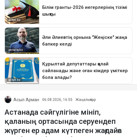
Асыл Арман
06.08.2026, 16:55
Жаңалықтар
Астанада сәйгүлігіне мініп,
қаланың ортасында серуендеп
жүрген ер адам күтпеген жағдайға