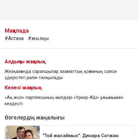
Мақалада
#Астана
#жылқы
Алдыңғы жаңалық
Жезқазғанда сарапшылар азаматтық қоғамның саяси
үдерістегі рөлін талқылады
Келесі жаңалық
«Ақ жол» партиясының өкілдері «Үркер-АШ» ұжымымен
кездесті