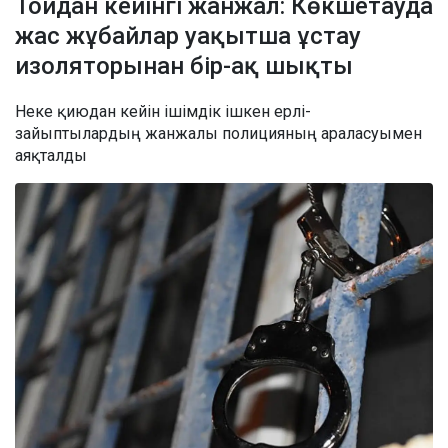
Тойдан кейінгі жанжал: Көкшетауда
жас жұбайлар уақытша ұстау
изоляторынан бір-ақ шықты
Неке қиюдан кейін ішімдік ішкен ерлі-
зайыптылардың жанжалы полицияның араласуымен
аяқталды