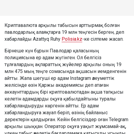
Криптавалюта арқылы табысын арттырмақ болған
павлодарлық алаяқтарға 19 млн теңгесін берген, деп
хабарлайды Azattyq Ruhy
Polisia.kz
-ке сілтеме жасап.
Бірнеше күн бұрын Павлодар қаласының
полициясына ер адам жүгінген. Ол белгісіз
тұлғалардың ақпараттық жүйелер арқылы оның 19
млн 475 мың теңге сомасында ақшасын иемденгенін
айтты. Жапа шегуші ер адам Instagram әлеуметтік
желісінде өзін Қаржы академиясы деп атаған
аккаунттардың бірі криптовалютадан ақша тапқысы
келетін адамдарды оқуға қабылдайтыны туралы
хабарландыруды көргенін айтты. Ер адам
хабарландыруға жауап беріп, өзінің байланыс
деректерін қалдырған. Кейін белгісіздер оған Telegram
арқылы шыққан. Оператор оқуға уақыт жұмсамай-ақ,
үлкен табыс әкелетін бағдарламаға қатысуды ұсынды.