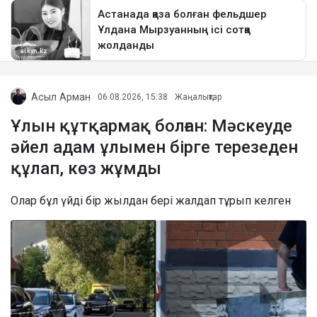
Асыл Арман
06.08.2026, 15:38
Жаңалықтар
Ұлын құтқармақ болған: Мәскеуде
әйел адам ұлымен бірге терезеден
құлап, көз жұмды
Олар бұл үйді бір жылдан бері жалдап тұрып келген