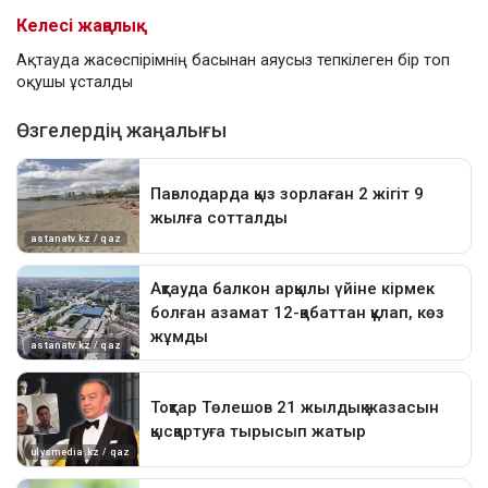
Келесі жаңалық
Ақтауда жасөспірімнің басынан аяусыз тепкілеген бір топ
оқушы ұсталды