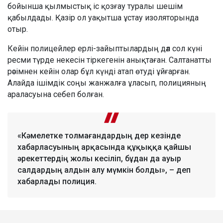
бойынша қылмыстық іс қозғау туралы шешім
қабылдады. Қазір ол уақытша ұстау изоляторында
отыр.
Кейін полицейлер ерлі-зайыптылардың дәл сол күні
ресми түрде некесін тіркегенін анықтаған. Салтанатты
рәсімнен кейін олар бұл күнді атап өтуді ұйғарған.
Алайда ішімдік соңы жанжалға ұласып, полицияның
араласуына себеп болған.
«Кәмелетке толмағандардың дер кезінде
хабарласуының арқасында құқыққа қайшы
әрекеттердің жолы кесіліп, бұдан да ауыр
салдардың алдын алу мүмкін болды», – деп
хабарлады полиция.