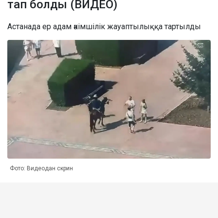
тап болды (ВИДЕО)
Астанада ер адам әкімшілік жауаптылыққа тартылды
Фото: Видеодан скрин