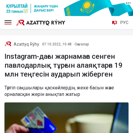
ҚАЗ
РУС
Azattyq Rýhy
07.10.2022, 10:48
Оқиғалар
Instagram-дағы жарнамаға сенген
павлодарлық тұрғын алаяқтарға 19
млн теңгесін аударып жіберген
Тәртіп сақшылары қаскөйлердің жеке басын және
орналасқан жерін анықтап жатыр