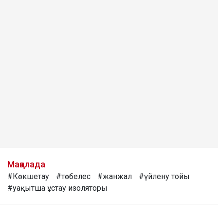
Мақалада
#Көкшетау
#төбелес
#жанжал
#үйлену тойы
#уақытша ұстау изоляторы