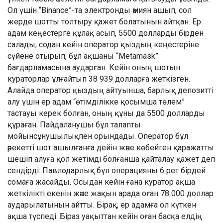
Ол үшін “Binance”-та электронды әмиян ашып, сол
жерде шотты толтыру қажет болатынын айтқан. Ер
адам кеңестерге құлақ асып, 5500 долларды бірден
салады, содан кейін оператор қыздың кеңестеріне
сүйене отырып, бұл ақшаны “Metamask”
бағдарламасына аударған. Кейін оның шотын
кураторлар ұлғайтып 38 939 долларға жеткізген.
Алайда оператор қыздың айтуынша, барлық депозитті
алу үшін ер адам “өтімділікке қосымша төлем”
тастауы керек болған, оның құны да 5500 долларды
құраған. Пайдаланушы бұл талапты
мойынсұнушылықпен орындады. Оператор бұл
әрекетті шот ашылғанға дейін және көбейген қаражатты
шешіп алуға қол жетімді болғанша қайталау қажет деп
сендірді. Павлодарлық бұл операцияны 6 рет бірдей
сомаға жасайды. Осыдан кейін ғана куратор ақша
жеткілікті екенін және жақын арада оған 78 000 доллар
аударылатынын айтты. Бірақ, ер адамға ол күткен
ақша түспеді. Біраз уақыттан кейін оған басқа елдің