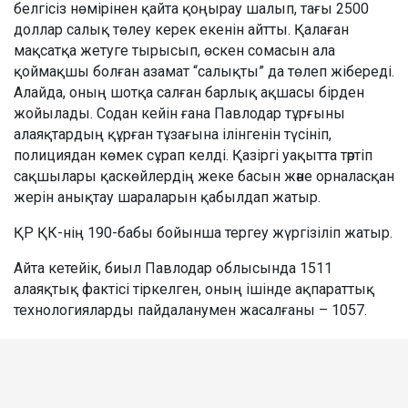
белгісіз нөмірінен қайта қоңырау шалып, тағы 2500
доллар салық төлеу керек екенін айтты. Қалаған
мақсатқа жетуге тырысып, өскен сомасын ала
қоймақшы болған азамат “салықты” да төлеп жібереді.
Алайда, оның шотқа салған барлық ақшасы бірден
жойылады. Содан кейін ғана Павлодар тұрғыны
алаяқтардың құрған тұзағына ілінгенін түсініп,
полициядан көмек сұрап келді. Қазіргі уақытта тәртіп
сақшылары қаскөйлердің жеке басын және орналасқан
жерін анықтау шараларын қабылдап жатыр.
ҚР ҚК-нің 190-бабы бойынша тергеу жүргізіліп жатыр.
Айта кетейік, биыл Павлодар облысында 1511
алаяқтық фактісі тіркелген, оның ішінде ақпараттық
технологияларды пайдаланумен жасалғаны – 1057.