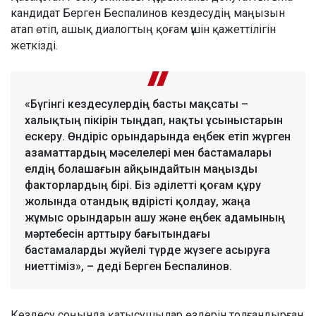
кандидат Берген Беспалинов кездесудің маңызын
атап өтіп, ашық диалогтың қоғам үшін қажеттілігін
жеткізді.
«Бүгінгі кездесулердің басты мақсаты –
халықтың пікірін тыңдап, нақты ұсыныстарын
ескеру. Өндіріс орындарында еңбек етіп жүрген
азаматтардың мәселелері мен бастамалары
елдің болашағын айқындайтын маңызды
факторлардың бірі. Біз әділетті қоғам құру
жолында отандық өндірісті қолдау, жаңа
жұмыс орындарын ашу және еңбек адамының
мәртебесін арттыру бағытындағы
бастамаларды жүйелі түрде жүзеге асыруға
ниеттіміз», – деді Берген Беспалинов.
Кездесу соңында қатысушылар өздерін толғандырған