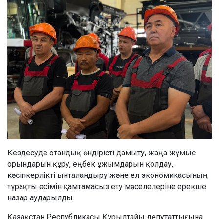
Кездесуде отандық өндірісті дамыту, жаңа жұмыс
орындарын құру, еңбек ұжымдарын қолдау,
кәсіпкерлікті ынталандыру және ел экономикасының
тұрақты өсімін қамтамасыз ету мәселелеріне ерекше
назар аударылды.
Қазақстан Республикасы Құрылтайы депутаттығына