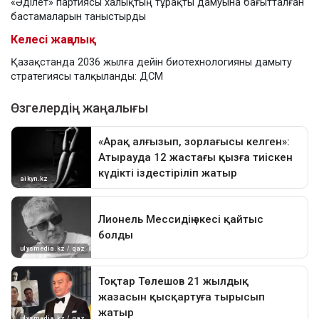
«Әділет» партиясы халықтың тұрақты дамуына бағытталған
бастамаларын таныстырды
Келесі жаңалық
Қазақстанда 2036 жылға дейін биотехнологияны дамыту
стратегиясы талқыланды: ДСМ