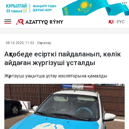
ҚАЗ
РУС
08.10.2020, 11:02
Оқиғалар
Ақтөбеде есірткі пайдаланып, көлік
айдаған жүргізуші ұсталды
Жүргізуші уақытша ұстау изоляторына қамалды