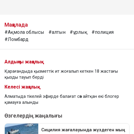
Мақалада
#Ақмола облысы
#алтын
#ұрлық
#полиция
#Ломбард
Алдыңғы жаңалық
Қарағандыда қызметтік ит жоғалып кеткен 18 жастағы
қызды тауып берді
Келесі жаңалық
Алматыда тікелей эфирде балағат сөз айтқан екі блогер
қамауға алынды