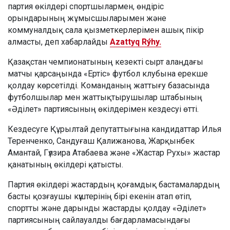
партия өкілдері спортшылармен, өндіріс
орындарының жұмысшыларымен және
коммуналдық сала қызметкерлерімен ашық пікір
алмасты, деп хабарлайды
Azattyq Rýhy.
Қазақстан чемпионатының кезекті сырт алаңдағы
матчы қарсаңында «Ертіс» футбол клубына ерекше
қолдау көрсетілді. Команданың жаттығу базасында
футболшылар мен жаттықтырушылар штабының
«Әділет» партиясының өкілдерімен кездесуі өтті.
Кездесуге Құрылтай депутаттығына кандидаттар Илья
Теренченко, Сандуғаш Қалижанова, Жарқынбек
Амантай, Гүлзира Атабаева және «Жастар Рухы» жастар
қанатының өкілдері қатысты.
Партия өкілдері жастардың қоғамдық бастамалардың
басты қозғаушы күштерінің бірі екенін атап өтіп,
спортты және дарынды жастарды қолдау «Әділет»
партиясының сайлауалды бағдарламасындағы