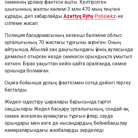
сөмкенің ұрлану фактісін ашты. Келтірілген
шығынның жалпы көлемі 3 млн 470 мың теңгені
құрады, деп хабарлайды
Azattyq Rýhy
Polisia.kz
-ке
сілтеме жасап.
Полиция басқармасының кезекші бөліміне облыс
орталығының 70 жастағы тұрғыны жүгінген. Оның
айтуынша, Абылай хан даңғылындағы үйінің ауласында
демалып отырған кезде сөмкесін орындықта ұмытып
кеткен. Біраз уақыттан кейін қайта оралғанда, сөмке
орнында болмаған.
Оқиға бойынша ұрлық фактісімен сотқа дейінгі тергеу
басталды.
Жедел-іздестіру шаралары барысында тәртіп
сақшылары Жедел басқару орталығының, сондай-ақ
сөмке жоғалған аумақтағы тұрғын үйлер, сауда
орындары мен өзге де нысандардың бейнебақылау
камераларындағы жазбаларды зерделеді.