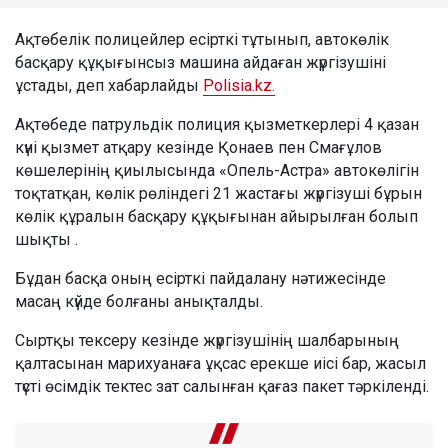
Ақтөбелік полицейлер есірткі тұтынып, автокөлік
басқару құқығынсыз машина айдаған жүргізушіні
ұстады, деп хабарлайды
Polisia.kz.
Ақтөбеде патрульдік полиция қызметкерлері 4 қазан
күні қызмет атқару кезінде Қонаев пен Смағұлов
көшелерінің қиылысында «Опель-Астра» автокөлігін
тоқтатқан, көлік рөліндегі 21 жастағы жүргізуші бұрын
көлік құралын басқару құқығынан айырылған болып
шықты .
Бұдан басқа оның есірткі пайдалану нәтижесінде
масаң күйде болғаны анықталды.
Сыртқы тексеру кезінде жүргізушінің шалбарының
қалтасынан марихуанаға ұқсас ерекше иісі бар, жасыл
түсті өсімдік тектес зат салынған қағаз пакет тәркіленді.