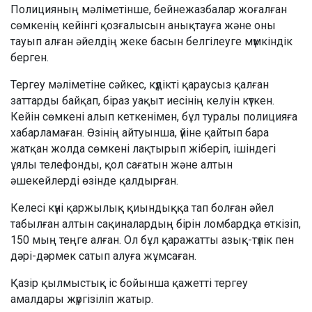
Полицияның мәліметінше, бейнежазбалар жоғалған
сөмкенің кейінгі қозғалысын анықтауға және оны
тауып алған әйелдің жеке басын белгілеуге мүмкіндік
берген.
Тергеу мәліметіне сәйкес, күдікті қараусыз қалған
заттарды байқап, біраз уақыт иесінің келуін күткен.
Кейін сөмкені алып кеткенімен, бұл туралы полицияға
хабарламаған. Өзінің айтуынша, үйіне қайтып бара
жатқан жолда сөмкені лақтырып жіберіп, ішіндегі
ұялы телефонды, қол сағатын және алтын
әшекейлерді өзінде қалдырған.
Келесі күні қаржылық қиындыққа тап болған әйел
табылған алтын сақиналардың бірін ломбардқа өткізіп,
150 мың теңге алған. Ол бұл қаражатты азық-түлік пен
дәрі-дәрмек сатып алуға жұмсаған.
Қазір қылмыстық іс бойынша қажетті тергеу
амалдары жүргізіліп жатыр.