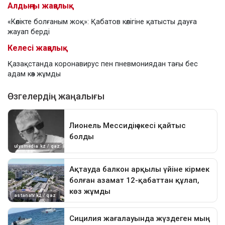
Алдыңғы жаңалық
«Көлікте болғаным жоқ»: Қабатов көлігіне қатысты дауға
жауап берді
Келесі жаңалық
Қазақстанда коронавирус пен пневмониядан тағы бес
адам көз жұмды