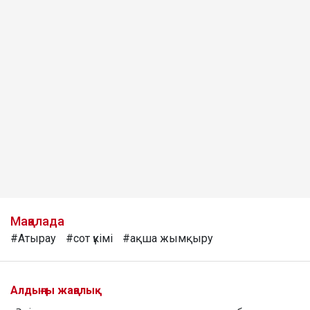
Мақалада
#Атырау
#сот үкімі
#ақша жымқыру
Алдыңғы жаңалық