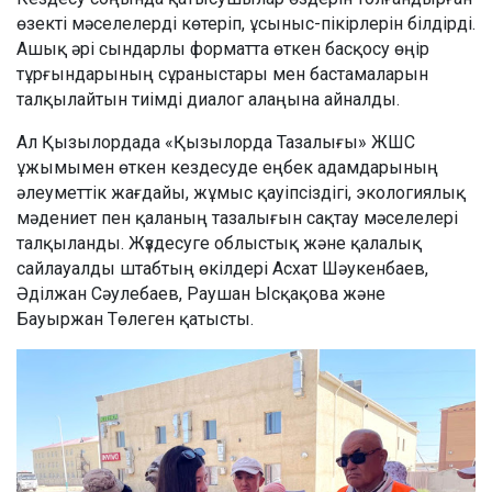
өзекті мәселелерді көтеріп, ұсыныс-пікірлерін білдірді.
Ашық әрі сындарлы форматта өткен басқосу өңір
тұрғындарының сұраныстары мен бастамаларын
талқылайтын тиімді диалог алаңына айналды.
Ал Қызылордада «Қызылорда Тазалығы» ЖШС
ұжымымен өткен кездесуде еңбек адамдарының
әлеуметтік жағдайы, жұмыс қауіпсіздігі, экологиялық
мәдениет пен қаланың тазалығын сақтау мәселелері
талқыланды. Жүздесуге облыстық және қалалық
сайлауалды штабтың өкілдері Асхат Шәукенбаев,
Әділжан Сәулебаев, Раушан Ысқақова және
Бауыржан Төлеген қатысты.