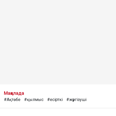
Мақалада
#Ақтөбе
#қылмыс
#есірткі
#жүргізуші