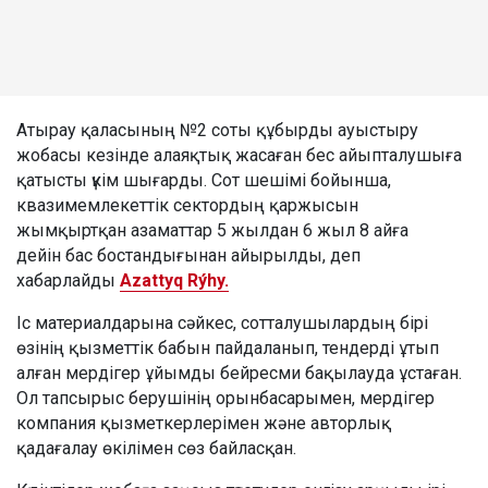
Атырау қаласының №2 соты құбырды ауыстыру
жобасы кезінде алаяқтық жасаған бес айыпталушыға
қатысты үкім шығарды. Сот шешімі бойынша,
квазимемлекеттік сектордың қаржысын
жымқыртқан азаматтар 5 жылдан 6 жыл 8 айға
дейін бас бостандығынан айырылды, деп
хабарлайды
Azattyq Rýhy.
Іс материалдарына сәйкес, сотталушылардың бірі
өзінің қызметтік бабын пайдаланып, тендерді ұтып
алған мердігер ұйымды бейресми бақылауда ұстаған.
Ол тапсырыс берушінің орынбасарымен, мердігер
компания қызметкерлерімен және авторлық
қадағалау өкілімен сөз байласқан.