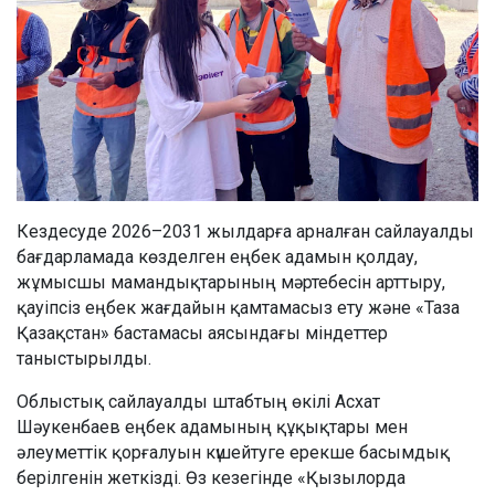
Кездесуде 2026–2031 жылдарға арналған сайлауалды
бағдарламада көзделген еңбек адамын қолдау,
жұмысшы мамандықтарының мәртебесін арттыру,
қауіпсіз еңбек жағдайын қамтамасыз ету және «Таза
Қазақстан» бастамасы аясындағы міндеттер
таныстырылды.
Облыстық сайлауалды штабтың өкілі Асхат
Шәукенбаев еңбек адамының құқықтары мен
әлеуметтік қорғалуын күшейтуге ерекше басымдық
берілгенін жеткізді. Өз кезегінде «Қызылорда