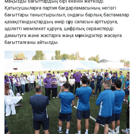
маңызды бағыттардың бірі екенін жеткізді.
Қатысушыларға партия бағдарламасының негізгі
бағыттары таныстырылып, ондағы барлық бастамалар
қазақстандықтардың өмір сүру сапасын арттыруға,
әділетті мемлекет құруға, цифрлық сервистерді
дамытуға және жастарға жаңа мүмкіндіктер жасауға
бағытталғаны айтылды.