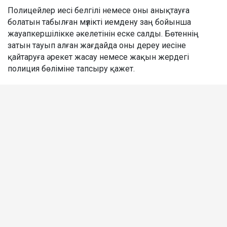
Полицейлер иесі белгілі немесе оны анықтауға
болатын табылған мүлікті иемдену заң бойынша
жауапкершілікке әкелетінін еске салды. Бөтеннің
затын тауып алған жағдайда оны дереу иесіне
қайтаруға әрекет жасау немесе жақын жердегі
полиция бөліміне тапсыру қажет.