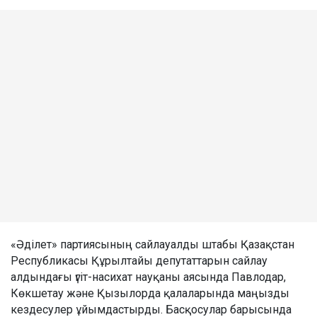
«Әділет» партиясының сайлауалды штабы Қазақстан
Республикасы Құрылтайы депутаттарын сайлау
алдындағы үгіт-насихат науқаны аясында Павлодар,
Көкшетау және Қызылорда қалаларында маңызды
кездесулер ұйымдастырды. Басқосулар барысында