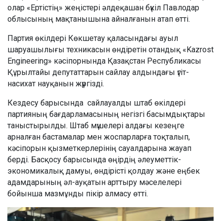
олар «Ертістің» жеңістері әлдеқашан бүкіл Павлодар
облысының мақтанышына айналғанын атап өтті.
Партия өкілдері Көкшетау қаласындағы ауыл
шаруашылығы техникасын өндіретін отандық «Kazrost
Engineering» кәсіпорнында Қазақстан Республикасы
Құрылтайы депутаттарын сайлау алдындағы үгіт-
насихат науқанын жүргізді.
Кездесу барысында сайлауалды штаб өкілдері
партияның бағдарламасының негізгі басымдықтары
таныстырылды. Штаб мүшелері алдағы кезеңге
арналған бастамалар мен жоспарларға тоқталып,
кәсіпорын қызметкерлерінің сауалдарына жауап
берді. Басқосу барысында өңірдің әлеуметтік-
экономикалық дамуы, өндірісті қолдау және еңбек
адамдарының әл-ауқатын арттыру мәселелері
бойынша мазмұнды пікір алмасу өтті.