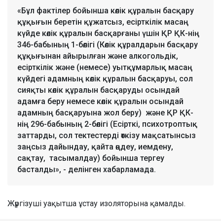
«Бұл фактілер бойынша көлік құралын басқару
құқығын беретін құжатсыз, есірткілік масаң
күйде көлік құралын басқарғаны үшін ҚР ҚК-нің
346-бабының 1-бөлігі (Көлік құралдарын басқару
құқығынан айырылған және алкогольдік,
есірткілік және (немесе) уытқұмарлық масаң
күйдегі адамның көлік құралын басқаруы, сол
сияқты көлік құралын басқаруды осындай
адамға беру немесе көлік құралын осындай
адамның басқаруына жол беру) және ҚР ҚК-
нің 296-бабының 2-бөлігі (Есірткі, психотроптық
заттарды, сол тектестерді өткізу мақсатынсыз
заңсыз дайындау, қайта өңдеу, иемдену,
сақтау, тасымалдау) бойынша тергеу
басталды», - делінген хабарламада.
Жүргізуші уақытша ұстау изоляторына қамалды.