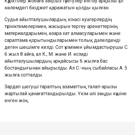
Күдіктілер жобаға заңсыз түзетулер енгізу арқылы ірі
көлемдегі бюджет қаражатын қолды қылған.
Судья айыпталушылардың кінәсі куәгерлердің
түсініктемелерімен, жасырын тергеу әрекеттерінің
материалдарымен, өзара хат алмасуларымен және
сараптама қорытындыларымен толық дәлелденді
деген шешімге келді. Сот үкімімен ұйымдастырушы С.
6 жыл 8 айға, ал К., М. және И. есімді
айыпталушылардың әрқайсысы 6 жылға бас
бостандығынан айырылды. Ал С.-ның сыбайласы А. 5
жылға сотталды.
Зардап шегуші тараптың азаматтық талап-арызы
жартылай қанағаттандырылды. Үкім әлі заңды күшіне
енген жоқ.