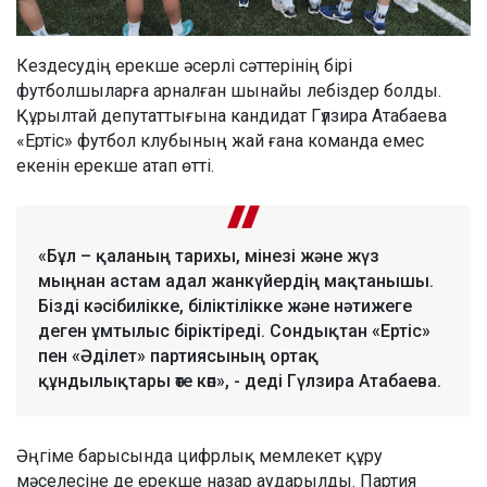
Кездесудің ерекше әсерлі сәттерінің бірі
футболшыларға арналған шынайы лебіздер болды.
Құрылтай депутаттығына кандидат Гүлзира Атабаева
«Ертіс» футбол клубының жай ғана команда емес
екенін ерекше атап өтті.
«Бұл – қаланың тарихы, мінезі және жүз
мыңнан астам адал жанкүйердің мақтанышы.
Бізді кәсібилікке, біліктілікке және нәтижеге
деген ұмтылыс біріктіреді. Сондықтан «Ертіс»
пен «Әділет» партиясының ортақ
құндылықтары өте көп», - деді Гүлзира Атабаева.
Әңгіме барысында цифрлық мемлекет құру
мәселесіне де ерекше назар аударылды. Партия