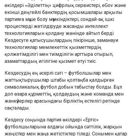
өкілдері «Әділеттің» цифрлық сервистері, eGov және
екінші деңгейлі банктердің қосымшалары арқылы
партияға мүше болу мүмкіндіктері, сондай-ақ ішкі
процестерді жетілдіруде жасанды интеллект
технологияларын қолдану жөнінде айтып берді.
Кездесуге қатысушылардың пікірінше, заманауи
технологиялар мемлекеттік қызметтердің
қолжетімділігі мен тиімділігін арттыра отырып,
азаматтардың игілігіне қызмет етуі тиіс.
Кездесудің ең әсерлі сәті – футболшылар мен
жаттықтырушылар штабы қолтаңба қалдырған
символикалық футбол добын табыстау болды. Бұл
доп өзара құрметтің, қолдаудың және команда мен
жанкүйерлер арасындағы бірліктің естелігі ретінде
сақталады.
Кездесу соңында партия өкілдері «Ертіс»
футболшыларына алдағы ойында сәттілік, жарқын
жеңістер мен жаңа жетістіктер тіледі. Сонымен қатар