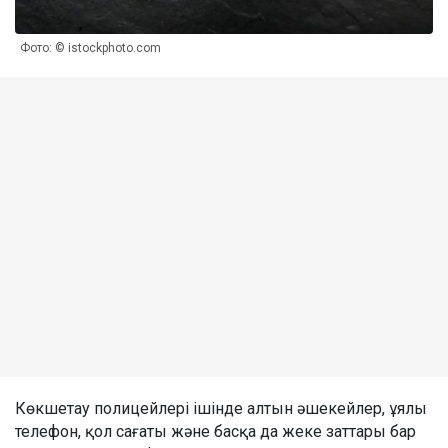
Фото: © istockphoto.com
Көкшетау полицейлері ішінде алтын әшекейлер, ұялы
телефон, қол сағаты және басқа да жеке заттары бар