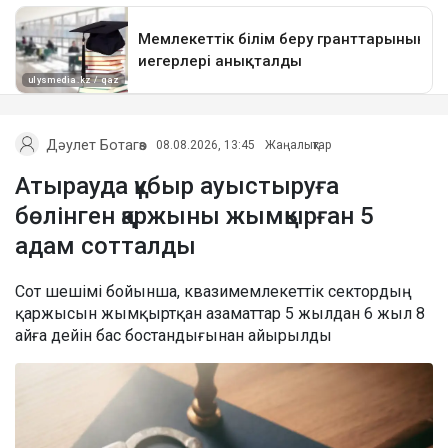
Дәулет Ботагөз
08.08.2026, 13:45
Жаңалықтар
Атырауда құбыр ауыстыруға
бөлінген қаржыны жымқырған 5
адам сотталды
Сот шешімі бойынша, квазимемлекеттік сектордың
қаржысын жымқыртқан азаматтар 5 жылдан 6 жыл 8
айға дейін бас бостандығынан айырылды