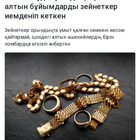
алтын бұйымдарды зейнеткер
иемденіп кеткен
Зейнеткер орындықта ұмыт қалған сөмкені иесіне
қайтармай, ішіндегі алтын әшекейлердің бірін
ломбардқа өткізіп жіберген