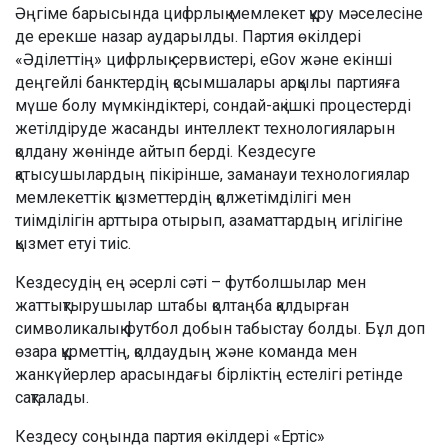
Әңгіме барысында цифрлық мемлекет құру мәселесіне
де ерекше назар аударылды. Партия өкілдері
«Әділеттің» цифрлық сервистері, eGov және екінші
деңгейлі банктердің қосымшалары арқылы партияға
мүше болу мүмкіндіктері, сондай-ақ ішкі процестерді
жетілдіруде жасанды интеллект технологияларын
қолдану жөнінде айтып берді. Кездесуге
қатысушылардың пікірінше, заманауи технологиялар
мемлекеттік қызметтердің қолжетімділігі мен
тиімділігін арттыра отырып, азаматтардың игілігіне
қызмет етуі тиіс.
Кездесудің ең әсерлі сәті – футболшылар мен
жаттықтырушылар штабы қолтаңба қалдырған
символикалық футбол добын табыстау болды. Бұл доп
өзара құрметтің, қолдаудың және команда мен
жанкүйерлер арасындағы бірліктің естелігі ретінде
сақталады.
Кездесу соңында партия өкілдері «Ертіс»