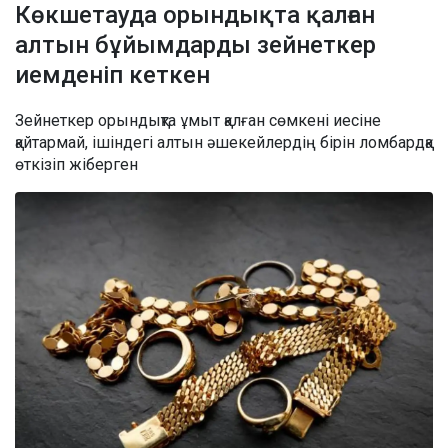
Көкшетауда орындықта қалған
алтын бұйымдарды зейнеткер
иемденіп кеткен
Зейнеткер орындықта ұмыт қалған сөмкені иесіне
қайтармай, ішіндегі алтын әшекейлердің бірін ломбардқа
өткізіп жіберген