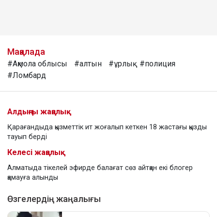
Мақалада
#Ақмола облысы
#алтын
#ұрлық
#полиция
#Ломбард
Алдыңғы жаңалық
Қарағандыда қызметтік ит жоғалып кеткен 18 жастағы қызды
тауып берді
Келесі жаңалық
Алматыда тікелей эфирде балағат сөз айтқан екі блогер
қамауға алынды