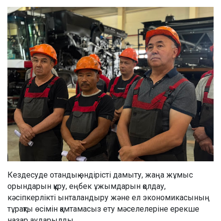
Кездесуде отандық өндірісті дамыту, жаңа жұмыс
орындарын құру, еңбек ұжымдарын қолдау,
кәсіпкерлікті ынталандыру және ел экономикасының
тұрақты өсімін қамтамасыз ету мәселелеріне ерекше
назар аударылды.