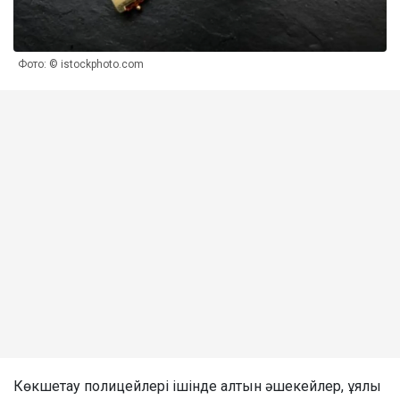
Фото: © istockphoto.com
Көкшетау полицейлері ішінде алтын әшекейлер, ұялы