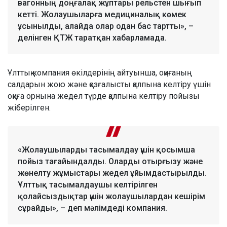
вагонның доңғалақ жұптары рельстен шығып
кетті. Жолаушыларға медициналық көмек
ұсынылды, алайда олар одан бас тартты», –
делінген ҚТЖ таратқан хабарламада.
Ұлттық компания өкілдерінің айтуынша, оқиғаның
салдарын жою және қозғалысты қалпына келтіру үшін
оқиға орнына жедел түрде қалпына келтіру пойызы
жіберілген.
«Жолаушыларды тасымалдау үшін қосымша
пойыз тағайындалды. Оларды отырғызу және
жөнелту жұмыстары жедел ұйымдастырылды.
Ұлттық тасымалдаушы келтірілген
қолайсыздықтар үшін жолаушылардан кешірім
сұрайды», – деп мәлімдеді компания.