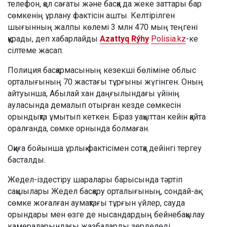
телефон, қол сағаты және басқа да жеке заттары бар
сөмкенің ұрлану фактісін ашты. Келтірілген
шығынның жалпы көлемі 3 млн 470 мың теңгені
құрады, деп хабарлайды
Azattyq Rýhy
Polisia.kz
-ке
сілтеме жасап.
Полиция басқармасының кезекші бөліміне облыс
орталығының 70 жастағы тұрғыны жүгінген. Оның
айтуынша, Абылай хан даңғылындағы үйінің
ауласында демалып отырған кезде сөмкесін
орындықта ұмытып кеткен. Біраз уақыттан кейін қайта
оралғанда, сөмке орнында болмаған.
Оқиға бойынша ұрлық фактісімен сотқа дейінгі тергеу
басталды.
Жедел-іздестіру шаралары барысында тәртіп
сақшылары Жедел басқару орталығының, сондай-ақ
сөмке жоғалған аумақтағы тұрғын үйлер, сауда
орындары мен өзге де нысандардың бейнебақылау
камераларындағы жазбаларды зерделеді.