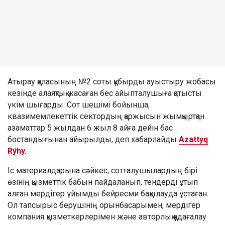
Атырау қаласының №2 соты құбырды ауыстыру жобасы
кезінде алаяқтық жасаған бес айыпталушыға қатысты
үкім шығарды. Сот шешімі бойынша,
квазимемлекеттік сектордың қаржысын жымқыртқан
азаматтар 5 жылдан 6 жыл 8 айға дейін бас
бостандығынан айырылды, деп хабарлайды
Azattyq
Rýhy.
Іс материалдарына сәйкес, сотталушылардың бірі
өзінің қызметтік бабын пайдаланып, тендерді ұтып
алған мердігер ұйымды бейресми бақылауда ұстаған.
Ол тапсырыс берушінің орынбасарымен, мердігер
компания қызметкерлерімен және авторлық қадағалау