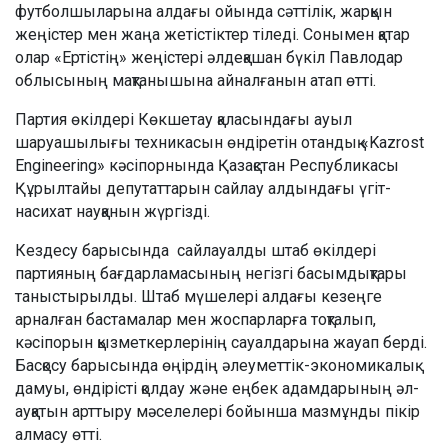
футболшыларына алдағы ойында сәттілік, жарқын
жеңістер мен жаңа жетістіктер тіледі. Сонымен қатар
олар «Ертістің» жеңістері әлдеқашан бүкіл Павлодар
облысының мақтанышына айналғанын атап өтті.
Партия өкілдері Көкшетау қаласындағы ауыл
шаруашылығы техникасын өндіретін отандық «Kazrost
Engineering» кәсіпорнында Қазақстан Республикасы
Құрылтайы депутаттарын сайлау алдындағы үгіт-
насихат науқанын жүргізді.
Кездесу барысында сайлауалды штаб өкілдері
партияның бағдарламасының негізгі басымдықтары
таныстырылды. Штаб мүшелері алдағы кезеңге
арналған бастамалар мен жоспарларға тоқталып,
кәсіпорын қызметкерлерінің сауалдарына жауап берді.
Басқосу барысында өңірдің әлеуметтік-экономикалық
дамуы, өндірісті қолдау және еңбек адамдарының әл-
ауқатын арттыру мәселелері бойынша мазмұнды пікір
алмасу өтті.