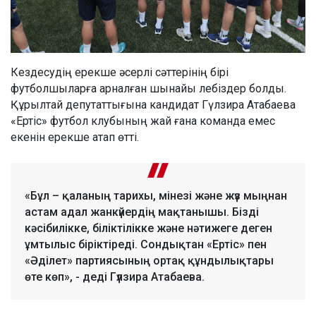
Кездесудің ерекше әсерлі сәттерінің бірі
футболшыларға арналған шынайы лебіздер болды.
Құрылтай депутаттығына кандидат Гүлзира Атабаева
«Ертіс» футбол клубының жай ғана команда емес
екенін ерекше атап өтті.
«Бұл – қаланың тарихы, мінезі және жүз мыңнан
астам адал жанкүйердің мақтанышы. Бізді
кәсібилікке, біліктілікке және нәтижеге деген
ұмтылыс біріктіреді. Сондықтан «Ертіс» пен
«Әділет» партиясының ортақ құндылықтары
өте көп», - деді Гүлзира Атабаева.