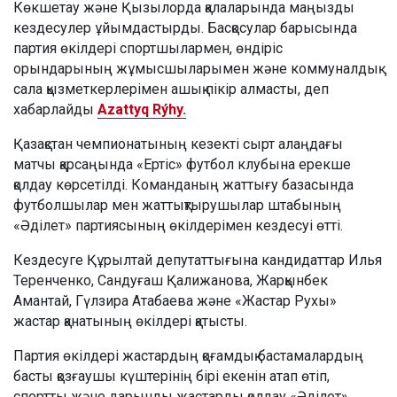
Көкшетау және Қызылорда қалаларында маңызды
кездесулер ұйымдастырды. Басқосулар барысында
партия өкілдері спортшылармен, өндіріс
орындарының жұмысшыларымен және коммуналдық
сала қызметкерлерімен ашық пікір алмасты, деп
хабарлайды
Azattyq Rýhy.
Қазақстан чемпионатының кезекті сырт алаңдағы
матчы қарсаңында «Ертіс» футбол клубына ерекше
қолдау көрсетілді. Команданың жаттығу базасында
футболшылар мен жаттықтырушылар штабының
«Әділет» партиясының өкілдерімен кездесуі өтті.
Кездесуге Құрылтай депутаттығына кандидаттар Илья
Теренченко, Сандуғаш Қалижанова, Жарқынбек
Амантай, Гүлзира Атабаева және «Жастар Рухы»
жастар қанатының өкілдері қатысты.
Партия өкілдері жастардың қоғамдық бастамалардың
басты қозғаушы күштерінің бірі екенін атап өтіп,
спортты және дарынды жастарды қолдау «Әділет»