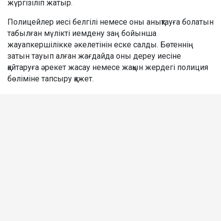
жүргізіліп жатыр.
Полицейлер иесі белгілі немесе оны анықтауға болатын
табылған мүлікті иемдену заң бойынша
жауапкершілікке әкелетінін еске салды. Бөтеннің
затын тауып алған жағдайда оны дереу иесіне
қайтаруға әрекет жасау немесе жақын жердегі полиция
бөліміне тапсыру қажет.