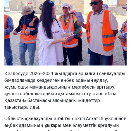
Кездесуде 2026–2031 жылдарға арналған сайлауалды
бағдарламада көзделген еңбек адамын қолдау,
жұмысшы мамандықтарының мәртебесін арттыру,
қауіпсіз еңбек жағдайын қамтамасыз ету және «Таза
Қазақстан» бастамасы аясындағы міндеттер
таныстырылды.
Облыстық сайлауалды штабтың өкілі Асхат Шәукенбаев
еңбек адамының құқықтары мен әлеуметтік қорғалуын