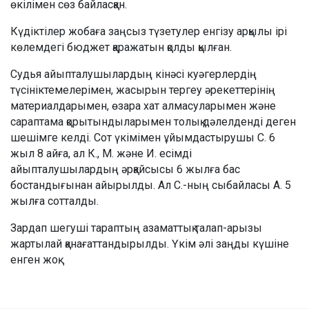
өкілімен сөз байласқан.
Күдіктілер жобаға заңсыз түзетулер енгізу арқылы ірі
көлемдегі бюджет қаражатын қолды қылған.
Судья айыпталушылардың кінәсі куәгерлердің
түсініктемелерімен, жасырын тергеу әрекеттерінің
материалдарымен, өзара хат алмасуларымен және
сараптама қорытындыларымен толық дәлелденді деген
шешімге келді. Сот үкімімен ұйымдастырушы С. 6
жыл 8 айға, ал К., М. және И. есімді
айыпталушылардың әрқайсысы 6 жылға бас
бостандығынан айырылды. Ал С.-ның сыбайласы А. 5
жылға сотталды.
Зардап шегуші тараптың азаматтық талап-арызы
жартылай қанағаттандырылды. Үкім әлі заңды күшіне
енген жоқ.