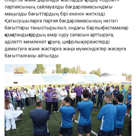
партиясының сайлауалды бағдарламасындағы
маңызды бағыттардың бірі екенін жеткізді.
Қатысушыларға партия бағдарламасының негізгі
бағыттары таныстырылып, ондағы барлық бастамалар
қазақстандықтардың өмір сүру сапасын арттыруға,
әділетті мемлекет құруға, цифрлық сервистерді
дамытуға және жастарға жаңа мүмкіндіктер жасауға
бағытталғаны айтылды.