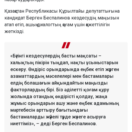
Қазақстан Республикасы Құрылтайы депутаттығына
кандидат Берген Беспалинов кездесудің маңызын
атап өтіп, ашық диалогтың қоғам үшін қажеттілігін
жеткізді.
«Бүгінгі кездесулердің басты мақсаты –
халықтың пікірін тыңдап, нақты ұсыныстарын
ескеру. Өндіріс орындарында еңбек етіп жүрген
азаматтардың мәселелері мен бастамалары
елдің болашағын айқындайтын маңызды
факторлардың бірі. Біз әділетті қоғам құру
жолында отандық өндірісті қолдау, жаңа
жұмыс орындарын ашу және еңбек адамының
мәртебесін арттыру бағытындағы
бастамаларды жүйелі түрде жүзеге асыруға
ниеттіміз», – деді Берген Беспалинов.