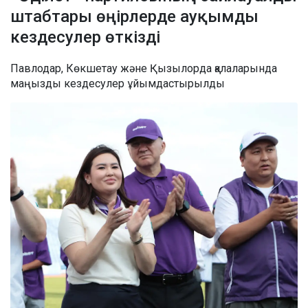
штабтары өңірлерде ауқымды
кездесулер өткізді
Павлодар, Көкшетау және Қызылорда қалаларында
маңызды кездесулер ұйымдастырылды