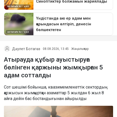
Дәулет Ботагөз
08.08.2026, 13:45
Жаңалықтар
Атырауда құбыр ауыстыруға
бөлінген қаржыны жымқырған 5
адам сотталды
Сот шешімі бойынша, квазимемлекеттік сектордың
қаржысын жымқыртқан азаматтар 5 жылдан 6 жыл 8
айға дейін бас бостандығынан айырылды