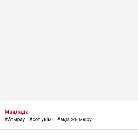
Мақалада
#Атырау
#сот үкімі
#ақша жымқыру