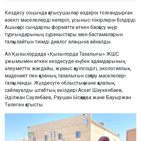
Кездесу соңында қатысушылар өздерін толғандырған
өзекті мәселелерді көтеріп, ұсыныс-пікірлерін білдірді.
Ашық әрі сындарлы форматта өткен басқосу өңір
тұрғындарының сұраныстары мен бастамаларын
талқылайтын тиімді диалог алаңына айналды.
Ал Қызылордада «Қызылорда Тазалығы» ЖШС
ұжымымен өткен кездесуде еңбек адамдарының
әлеуметтік жағдайы, жұмыс қауіпсіздігі, экологиялық
мәдениет пен қаланың тазалығын сақтау мәселелері
талқыланды. Жүздесуге облыстық және қалалық
сайлауалды штабтың өкілдері Асхат Шәукенбаев,
Әділжан Сәулебаев, Раушан Ысқақова және Бауыржан
Төлеген қатысты.