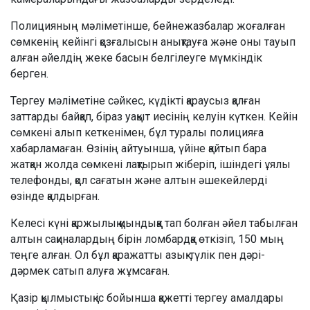
Полицияның мәліметінше, бейнежазбалар жоғалған
сөмкенің кейінгі қозғалысын анықтауға және оны тауып
алған әйелдің жеке басын белгілеуге мүмкіндік
берген.
Тергеу мәліметіне сәйкес, күдікті қараусыз қалған
заттарды байқап, біраз уақыт иесінің келуін күткен. Кейін
сөмкені алып кеткенімен, бұл туралы полицияға
хабарламаған. Өзінің айтуынша, үйіне қайтып бара
жатқан жолда сөмкені лақтырып жіберіп, ішіндегі ұялы
телефонды, қол сағатын және алтын әшекейлерді
өзінде қалдырған.
Келесі күні қаржылық қиындыққа тап болған әйел табылған
алтын сақиналардың бірін ломбардқа өткізіп, 150 мың
теңге алған. Ол бұл қаражатты азық-түлік пен дәрі-
дәрмек сатып алуға жұмсаған.
Қазір қылмыстық іс бойынша қажетті тергеу амалдары