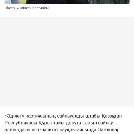
Фото: «Әділет» партиясы
«Әділет» партиясының сайлауалды штабы Қазақстан
Республикасы Құрылтайы депутаттарын сайлау
алдындағы үгіт-насихат науқаны аясында Павлодар,