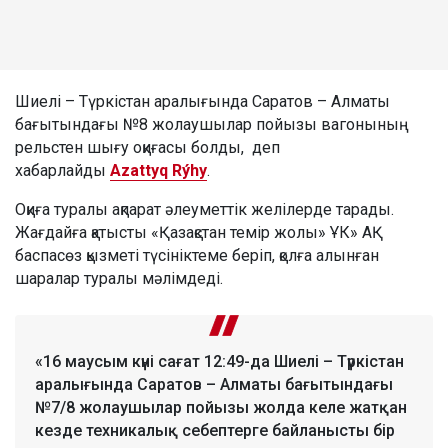
Шиелі – Түркістан аралығында Саратов – Алматы
бағытындағы №8 жолаушылар пойызы вагонының
рельстен шығу оқиғасы болды, деп
хабарлайды
Azattyq Rýhy
.
Оқиға туралы ақпарат әлеуметтік желілерде тарады.
Жағдайға қатысты «Қазақстан темір жолы» ҰК» АҚ
баспасөз қызметі түсініктеме беріп, қолға алынған
шаралар туралы мәлімдеді.
«16 маусым күні сағат 12:49-да Шиелі – Түркістан
аралығында Саратов – Алматы бағытындағы
№7/8 жолаушылар пойызы жолда келе жатқан
кезде техникалық себептерге байланысты бір