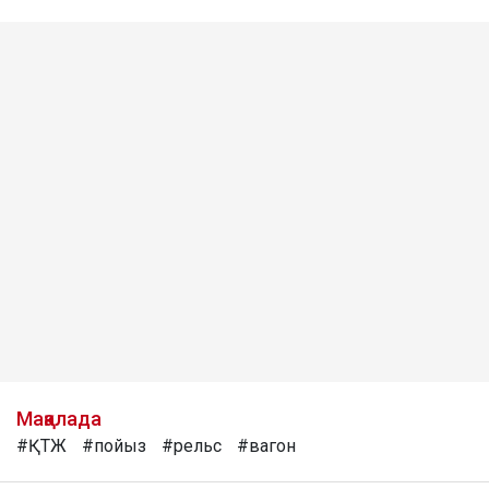
Мақалада
#ҚТЖ
#пойыз
#рельс
#вагон