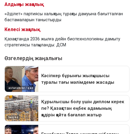
Алдыңғы жаңалық
«Әділет» партиясы халықтың тұрақты дамуына бағытталған
бастамаларын таныстырды
Келесі жаңалық
Қазақстанда 2036 жылға дейін биотехнологияны дамыту
стратегиясы талқыланды: ДСМ