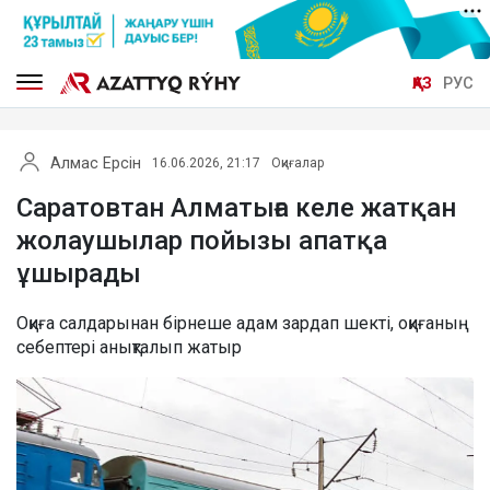
ҚАЗ
РУС
Алмас Ерсін
16.06.2026, 21:17
Оқиғалар
Саратовтан Алматыға келе жатқан
жолаушылар пойызы апатқа
ұшырады
Оқиға салдарынан бірнеше адам зардап шекті, оқиғаның
себептері анықталып жатыр