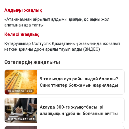
Алдыңғы жаңалық
«Ата-анамнан айрылып қалдым»: қазақтың қос ақыны жол
апатынан қаза тапты
Келесі жаңалық
Құтқарушылар Солтүстік Қазақстанның жазығында жоғалып
кеткен қарияны дрон арқылы тауып алды (ВИДЕО)