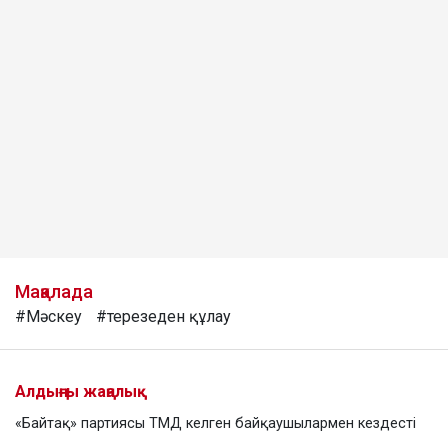
Мақалада
#Мәскеу
#терезеден құлау
Алдыңғы жаңалық
«Байтақ» партиясы ТМД келген байқаушылармен кездесті