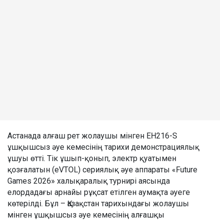
Астанада алғаш рет жолаушы мінген EH216-S
ұшқышсыз әуе кемесінің тарихи демонстрациялық
ұшуы өтті. Тік ұшып-қонып, электр қуатымен
қозғалатын (eVTOL) сериялық әуе аппараты «Future
Games 2026» халықаралық турнирі аясында
елордадағы арнайы рұқсат етілген аумақта әуеге
көтерілді. Бұл – Қазақстан тарихындағы жолаушы
мінген ұшқышсыз әуе кемесінің алғашқы