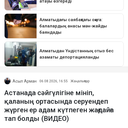
Асыл Арман
06.08.2026, 16:55
Жаңалықтар
Астанада сәйгүлігіне мініп,
қаланың ортасында серуендеп
жүрген ер адам күтпеген жағдайға
тап болды (ВИДЕО)