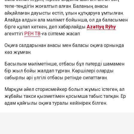
тепе-теңдігін жоғалтып алған. Баланың анасы
айқайлаған дауысты естіп, ұлын құтқаруға ұмтылған.
Алайда алдын ала мәлімет бойынша, ол да баласымен
бірге құлап кеткен, деп хабарлайды
Azattyq Rýhy
агенттігі
РЕН ТВ
-ға сілтеме жасап
Оқиға салдарынан анасы мен баласы оқиға орнында
көз жұмған.
Басылым мәліметінше, отбасы бұл пәтерді шамамен
бір жыл бойы жалдап тұрған. Көршілері оларды
сабырлы әрі үлгілі отбасы ретінде сипаттаған.
Марқұм әйел сторисмейкер болып жұмыс істеген, ал
жұбайы такси қызметімен қосымша табыс тапқан. Ер
адам қайғылы оқиға туралы кейінірек білген.