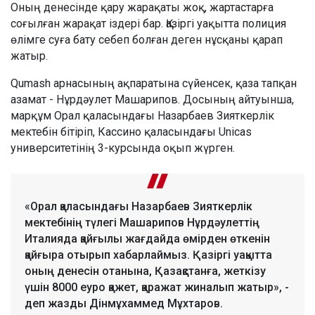
Оның денесінде қару жарақаты жоқ, жартастарға
соғылған жарақат іздері бар. Қазіргі уақытта полиция
өлімге суға бату себеп болған деген нұсқаны қарап
жатыр.
Qumash арнасының ақпаратына сүйенсек, қаза тапқан
азамат - Нұрдәулет Машарипов. Досының айтуынша,
марқұм Орал қаласындағы Назарбаев Зияткерлік
мектебін бітіріп, Кассино қаласындағы Unicas
университетінің 3-курсында оқып жүрген.
«Орал қаласындағы Назарбаев Зияткерлік
мектебінің түлегі Машарипов Нұрдәулеттің
Италияда қайғылы жағдайда өмірден өткенін
қайғыра отырып хабарлаймыз. Қазіргі уақытта
оның денесін отанына, Қазақстанға, жеткізу
үшін 8000 еуро қажет, қаражат жиналып жатыр», -
деп жазды Дінмұхаммед Мұхтаров.