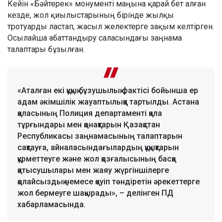
Кейін «Бәйтерек» монументі маңына қарай бет алған
кезде, жол қиылыстарының бірінде жылқы
тротуарды ластап, жасыл желектерге зақым келтірген.
Осылайша абаттандыру саласындағы заңнама
талаптары бұзылған.
«Аталған екі құқық бұзушылық фактісі бойынша ер
адам әкімшілік жауаптылыққа тартылды. Астана
қаласының Полиция департаменті қала
тұрғындары мен қонақтарын Қазақстан
Республикасы заңнамасының талаптарын
сақтауға, айналасындағылардың құқықтарын
құрметтеуге және жол қозғалысының басқа
қатысушылары мен жаяу жүргіншілерге
қолайсыздық немесе қауіп төндіретін әрекеттерге
жол бермеуге шақырады», – делінген ПД
хабарламасында.