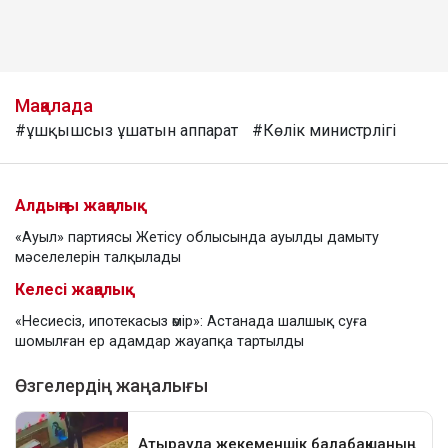
Мақалада
#ұшқышсыз ұшатын аппарат
#Көлік министрлігі
Алдыңғы жаңалық
«Ауыл» партиясы Жетісу облысында ауылды дамыту
мәселелерін талқылады
Келесі жаңалық
«Несиесіз, ипотекасыз өмір»: Астанада шалшық суға
шомылған ер адамдар жауапқа тартылды