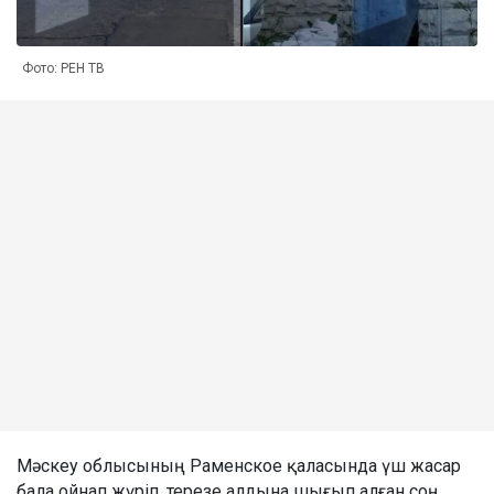
Фото: РЕН ТВ
Мәскеу облысының Раменское қаласында үш жасар
бала ойнап жүріп, терезе алдына шығып алған соң