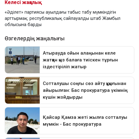
Келесі жаңалық
«Әділет» партиясы ауылдағы табыс табу мүмкіндігін
арттырмақ: республикалық сайлауалды штаб Жамбыл
облысына барды