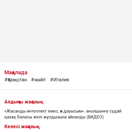
Мақалада
#Қазақстан
#мәйіт
#Италия
Алдыңғы жаңалық
«Жасанды интеллект емес, өз дауысым»: ағылшынға судай
қазақ баласы желі жұлдызына айналды (ВИДЕО)
Келесі жаңалық