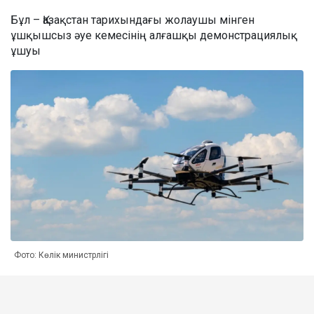
Бұл – Қазақстан тарихындағы жолаушы мінген
ұшқышсыз әуе кемесінің алғашқы демонстрациялық
ұшуы
Фото: Көлік министрлігі