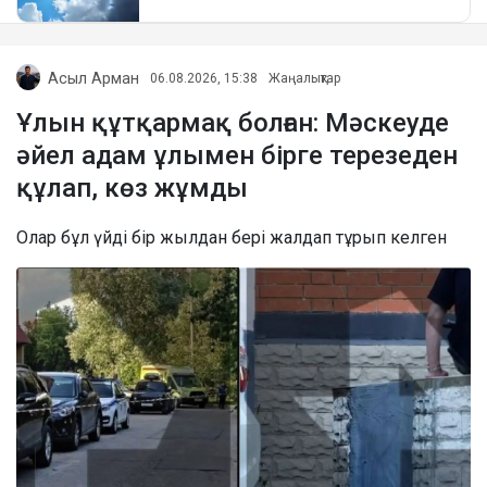
Асыл Арман
06.08.2026, 15:38
Жаңалықтар
Ұлын құтқармақ болған: Мәскеуде
әйел адам ұлымен бірге терезеден
құлап, көз жұмды
Олар бұл үйді бір жылдан бері жалдап тұрып келген