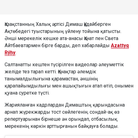
Қазақстанның Халық әртісі Димаш Құдайберген
Ақтөбедегі туыстарының үйлену тойына қатысты.
Әнші мерекелік кешке ата-анасы Қанат пен Света
Айтбаевтармен бірге барды, деп хабарлайды
Azattyq
Rýhy
.
Салтанатты кештен түсірілген видеолар әлеуметтік
желіде тез тарап кетті. Қонақтар әлемдік
танымалдылығына қарамастан, әншінің
қарапайымдылығы мен ашықтығын атап өтіп, онымен
қуана суретке түсті.
Жарияланған кадрлардан Димаштың қарындасына
арнап жүрекжарды тост сөйлегенін, сондай-ақ өз
репертуарынан бірнеше ән орындап, отбасылық
мерекенің көркін арттырғанын байқауға болады.