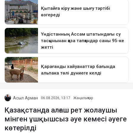
Асыл Арман
06.08.2026, 13:17
Жаңалықтар
Қазақстанда алғаш рет жолаушы
мінген ұшқышсыз әуе кемесі әуеге
көтерілді