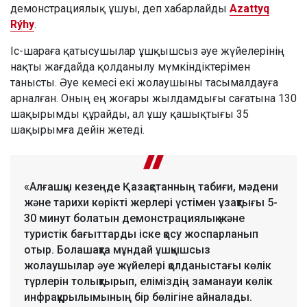
демонстрациялық ұшуы, деп хабарлайды
Azattyq
Rýhy
.
Іс-шараға қатысушылар ұшқышсыз әуе жүйелерінің
нақты жағдайда қолданылу мүмкіндіктерімен
танысты. Әуе кемесі екі жолаушыны тасымалдауға
арналған. Оның ең жоғары жылдамдығы сағатына 130
шақырымды құрайды, ал ұшу қашықтығы 35
шақырымға дейін жетеді.
«Алғашқы кезеңде Қазақстанның табиғи, мәдени
және тарихи көрікті жерлері үстімен ұзақтығы 5-
30 минут болатын демонстрациялық және
туристік бағыттарды іске қосу жоспарланып
отыр. Болашақта мұндай ұшқышсыз
жолаушылар әуе жүйелері қолданыстағы көлік
түрлерін толықтырып, еліміздің заманауи көлік
инфрақұрылымының бір бөлігіне айналады.