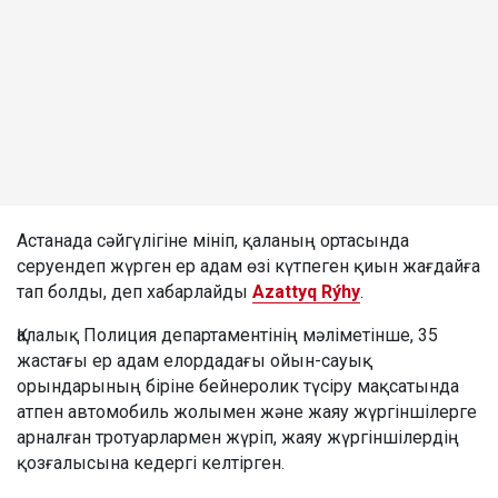
Астанада сәйгүлігіне мініп, қаланың ортасында
серуендеп жүрген ер адам өзі күтпеген қиын жағдайға
тап болды, деп хабарлайды
Azattyq Rýhy
.
Қалалық Полиция департаментінің мәліметінше, 35
жастағы ер адам елордадағы ойын-сауық
орындарының біріне бейнеролик түсіру мақсатында
атпен автомобиль жолымен және жаяу жүргіншілерге
арналған тротуарлармен жүріп, жаяу жүргіншілердің
қозғалысына кедергі келтірген.