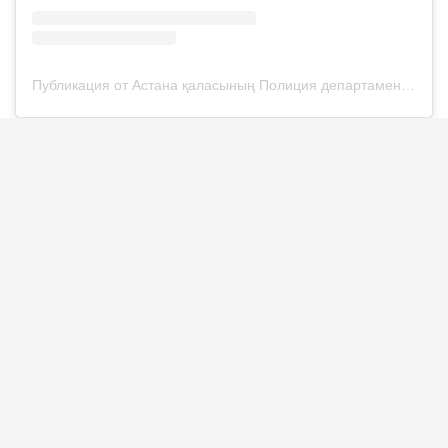
Публикация от Астана қаласының Полиция департаменті (@police__astana)