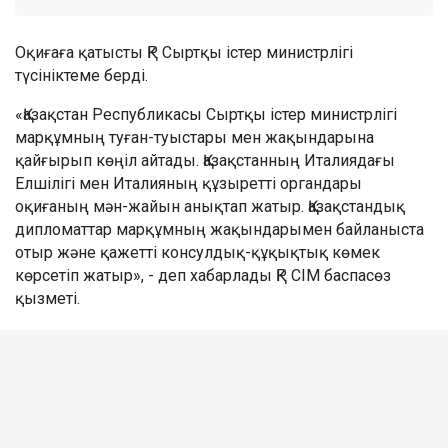
Оқиғаға қатысты ҚР Сыртқы істер министрлігі
түсініктеме берді.
«Қазақстан Республикасы Сыртқы істер министрлігі
марқұмның туған-туыстары мен жақындарына
қайғырып көңіл айтады. Қазақстанның Италиядағы
Елшілігі мен Италияның құзыретті органдары
оқиғаның мән-жайын анықтап жатыр. Қазақстандық
дипломаттар марқұмның жақындарымен байланыста
отыр және қажетті консулдық-құқықтық көмек
көрсетіп жатыр», - деп хабарлады ҚР СІМ баспасөз
қызметі.