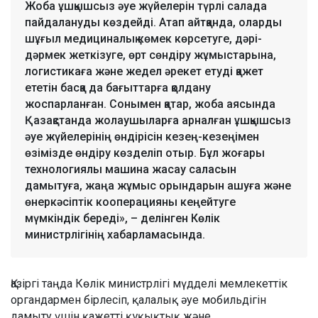
Жоба ұшқышсыз әуе жүйелерін түрлі салада
пайдалануды көздейді. Атап айтқанда, оларды
шұғыл медициналық көмек көрсетуге, дәрі-
дәрмек жеткізуге, өрт сөндіру жұмыстарына,
логистикаға және жедел әрекет етуді қажет
ететін басқа да бағыттарға қолдану
жоспарланған. Сонымен қатар, жоба аясында
Қазақстанда жолаушыларға арналған ұшқышсыз
әуе жүйелерінің өндірісін кезең-кезеңімен
өзімізде өндіру көзделіп отыр. Бұл жоғары
технологиялы машина жасау саласын
дамытуға, жаңа жұмыс орындарын ашуға және
өнеркәсіптік кооперацияны кеңейтуге
мүмкіндік береді», – делінген Көлік
министрлігінің хабарламасында.
Қазіргі таңда Көлік министрлігі мүдделі мемлекеттік
органдармен бірлесіп, қалалық әуе мобильдігін
дамыту үшін қажетті құқықтық және