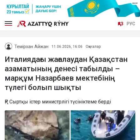
ҚАЗ
РУС
Темірхан Айжан
11.06.2026, 16:06
Оқиғалар
Италиядағы жағалаудан Қазақстан
азаматының денесі табылды –
марқұм Назарбаев мектебінің
түлегі болып шықты
ҚР Сыртқы істер министрлігі түсініктеме берді