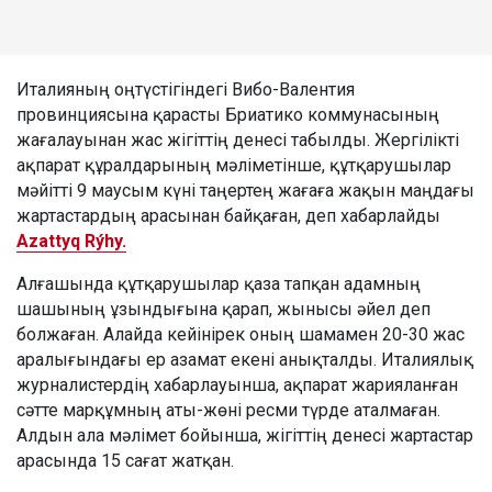
Италияның оңтүстігіндегі Вибо-Валентия
провинциясына қарасты Бриатико коммунасының
жағалауынан жас жігіттің денесі табылды. Жергілікті
ақпарат құралдарының мәліметінше, құтқарушылар
мәйітті 9 маусым күні таңертең жағаға жақын маңдағы
жартастардың арасынан байқаған, деп хабарлайды
Azattyq Rýhy.
Алғашында құтқарушылар қаза тапқан адамның
шашының ұзындығына қарап, жынысы әйел деп
болжаған. Алайда кейінірек оның шамамен 20-30 жас
аралығындағы ер азамат екені анықталды. Италиялық
журналистердің хабарлауынша, ақпарат жарияланған
сәтте марқұмның аты-жөні ресми түрде аталмаған.
Алдын ала мәлімет бойынша, жігіттің денесі жартастар
арасында 15 сағат жатқан.