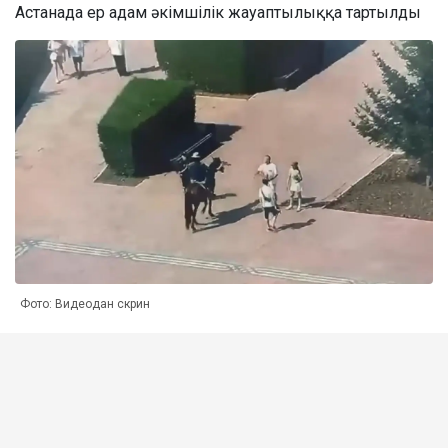
Астанада ер адам әкімшілік жауаптылыққа тартылды
Фото: Видеодан скрин