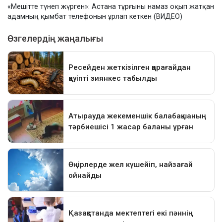
«Мешітте түнеп жүрген»: Астана тұрғыны намаз оқып жатқан
адамның қымбат телефонын ұрлап кеткен (ВИДЕО)