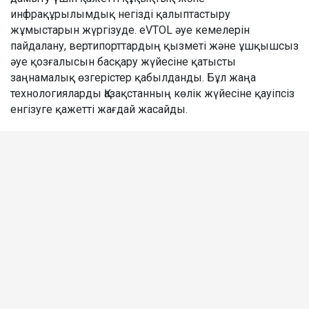
инфрақұрылымдық негізді қалыптастыру
жұмыстарын жүргізуде. eVTOL әуе кемелерін
пайдалану, вертипорттардың қызметі және ұшқышсыз
әуе қозғалысын басқару жүйесіне қатысты
заңнамалық өзгерістер қабылданды. Бұл жаңа
технологияларды Қазақстанның көлік жүйесіне қауіпсіз
енгізуге қажетті жағдай жасайды.