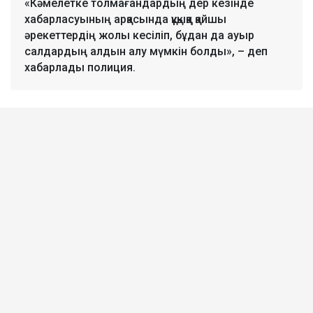
«Кәмелетке толмағандардың дер кезінде
хабарласуының арқасында құқыққа қайшы
әрекеттердің жолы кесіліп, бұдан да ауыр
салдардың алдын алу мүмкін болды», – деп
хабарлады полиция.