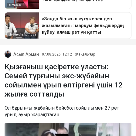
Асыл Арман
07.08.2026, 12:12
Жаңалықтар
Қызғаныш қасіретке ұласты:
Семей тұрғыны экс-жұбайын
сойылмен ұрып өлтіргені үшін 12
жылға сотталды
Ол бұрынғы жұбайын бейсбол сойылымен 27 рет
ұрып, ауыр жарақаттаған