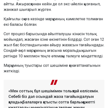
айтты. Ажырасқаннан кейін де ол экс-әйелін қызғанып,
жанжал шығарып жүрген.
Қайғылы оқиға кезінде марқұмның кәмелетке толмаған
екі баласы болған.
Сот процесі барысында айыпталушы кінәсін толық
мойындап, жасаған ісіне өкінетінін білдірді. Сот оған 12
жыл бас бостандығынан айыру жазасын тағайындады.
Сондай-ақ ол марқұмның ағасына моральдық шығын
ретінде 10 миллион теңге өтемақы төлеуге міндеттелді.
Марқұмның туыстары сот шешіміне қанағаттанатынын
жеткізді.
«Мен соттың бұл шешімімен толықтай келісемін.
Себебі біз дәл осындай жаза тағайындалуын
қаладық. Балаларға қатысты сотта барлық қажетті
құжаттарды мүмкіндігінше тезірек жинау