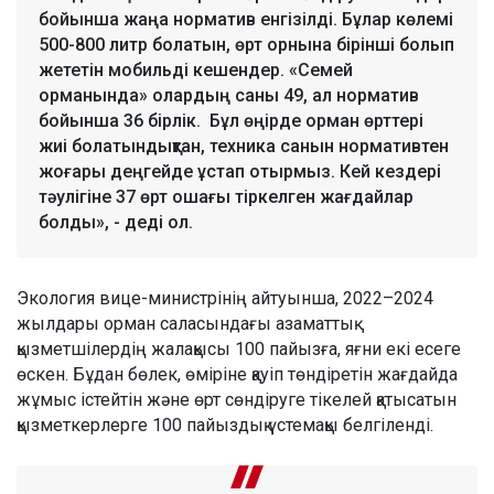
бойынша жаңа норматив енгізілді. Бұлар көлемі
500-800 литр болатын, өрт орнына бірінші болып
жететін мобильді кешендер. «Семей
орманында» олардың саны 49, ал норматив
бойынша 36 бірлік. Бұл өңірде орман өрттері
жиі болатындықтан, техника санын нормативтен
жоғары деңгейде ұстап отырмыз. Кей кездері
тәулігіне 37 өрт ошағы тіркелген жағдайлар
болды», - деді ол.
Экология вице-министрінің айтуынша, 2022–2024
жылдары орман саласындағы азаматтық
қызметшілердің жалақысы 100 пайызға, яғни екі есеге
өскен. Бұдан бөлек, өміріне қауіп төндіретін жағдайда
жұмыс істейтін және өрт сөндіруге тікелей қатысатын
қызметкерлерге 100 пайыздық үстемақы белгіленді.