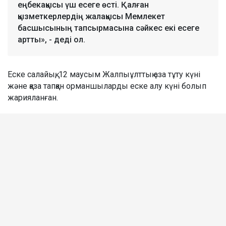
еңбекақысы үш есеге өсті. Қалған
қызметкерлердің жалақысы Мемлекет
басшысының тапсырмасына сәйкес екі есеге
артты», - деді ол.
Еске салайық, 12 маусым Жалпыұлттық аза тұту күні
және қаза тапқан орманшыларды еске алу күні болып
жарияланған.