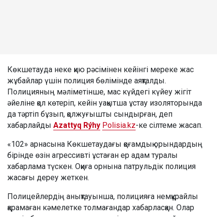
Көкшетауда неке қию рәсімінен кейінгі мереке жас
жұбайлар үшін полиция бөлімінде аяқталды.
Полицияның мәліметінше, мас күйдегі күйеу жігіт
әйеліне қол көтеріп, кейін уақытша ұстау изоляторында
да тәртіп бұзып, қолжуғышты сындырған, деп
хабарлайды
Azattyq Rýhy
Polisia.kz
-ке сілтеме жасап.
«102» арнасына Көкшетаудағы қоғамдық орындардың
бірінде өзін агрессивті ұстаған ер адам туралы
хабарлама түскен. Оқиға орнына патрульдік полиция
жасағы дереу жеткен.
Полицейлердің анықтауынша, полицияға немқұрайлы
қарамаған кәмелетке толмағандар хабарласқан. Олар