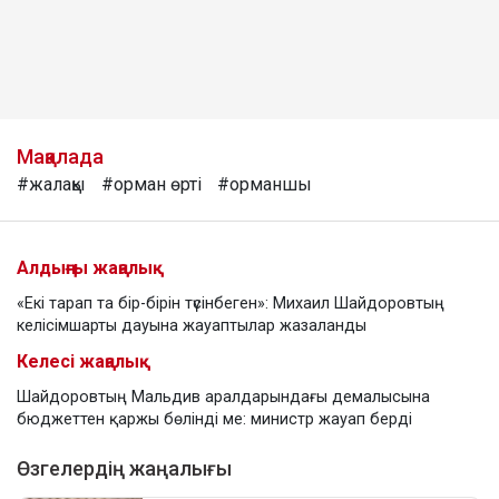
Мақалада
#жалақы
#орман өрті
#орманшы
Алдыңғы жаңалық
«Екі тарап та бір-бірін түсінбеген»: Михаил Шайдоровтың
келісімшарты дауына жауаптылар жазаланды
Келесі жаңалық
Шайдоровтың Мальдив аралдарындағы демалысына
бюджеттен қаржы бөлінді ме: министр жауап берді