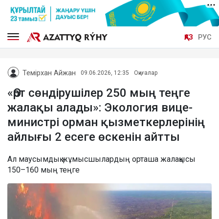
ҚАЗ
РУС
Темірхан Айжан
09.06.2026, 12:35
Оқиғалар
«Өрт сөндірушілер 250 мың теңге
жалақы алады»: Экология вице-
министрі орман қызметкерлерінің
айлығы 2 есеге өскенін айтты
Ал маусымдық жұмысшылардың орташа жалақысы
150–160 мың теңге