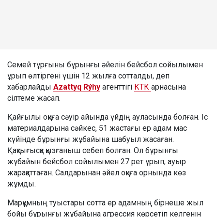
Семей тұрғыны бұрынғы әйелін бейсбол сойылымен
ұрып өлтіргені үшін 12 жылға сотталды, деп
хабарлайды
Azattyq Rýhy
агенттігі
КТК
арнасына
сілтеме жасап.
Қайғылы оқиға сәуір айында үйдің ауласында болған. Іс
материалдарына сәйкес, 51 жастағы ер адам мас
күйінде бұрынғы жұбайына шабуыл жасаған.
Қақтығысқа қызғаныш себеп болған. Ол бұрынғы
жұбайын бейсбол сойылымен 27 рет ұрып, ауыр
жарақаттаған. Салдарынан әйел оқиға орнында көз
жұмды.
Марқұмның туыстары сотта ер адамның бірнеше жыл
бойы бұрынғы жұбайына агрессия көрсетіп келгенін