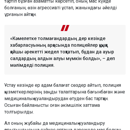
тәртіп бұзған азаматты көрсетіп, оның мас күйде
болғанын, өзін агрессивті ұстап, жанындағы әйелді
ұрғанын айтқан.
«Кәмелетке толмағандардың дер кезінде
хабарласуының арқасында полицейлер құқыққа
қайшы әрекетті жедел тоқтатып, бұдан да ауыр
салдардың алдын алуы мүмкін болды», – деп
мәлімдеді полиция.
Ұстау кезінде ер адам балағат сөздер айтып, полиция
қызметкерлерінің заңды талаптарына бағынбаған және
медициналық куәландырудан өтуден бас тартқан.
Осыған байланысты оған әкімшілік хаттама
толтырылды.
Ал оның жұбайы да медициналық куәландыру
қорытындысына сәйкес орташа дәрежеде мас болған.