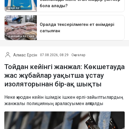
Алмас Ерсін
07.08.2026, 08:29
Оқиғалар
Тойдан кейінгі жанжал: Көкшетауда
жас жұбайлар уақытша ұстау
изоляторынан бір-ақ шықты
Неке қиюдан кейін ішімдік ішкен ерлі-зайыптылардың
жанжалы полицияның араласуымен аяқталды