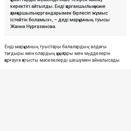
керектігі айтылды. Енді қорғаншылық және
қамқоршылық органдарымен бірлесіп жұмыс
істейтін боламыз», – деді марқұмның туысы
Жанна Нұрғазинова.
Енді марқұмның туыстары балалардың алдағы
тағдыры мен олардың құқықтары мен мүдделерін
қорғауға қатысты мәселелерді шешумен айналысады.