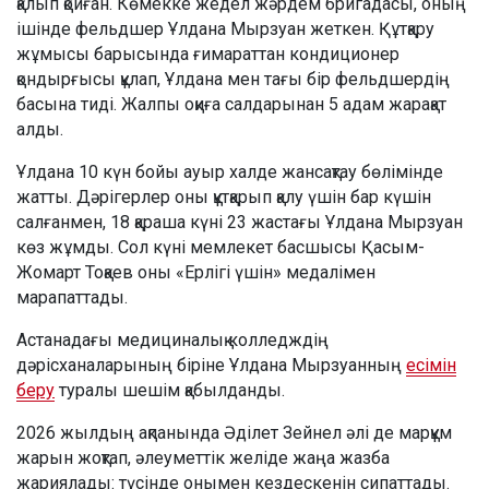
қалып қойған. Көмекке жедел жәрдем бригадасы, оның
ішінде фельдшер Ұлдана Мырзуан жеткен. Құтқару
жұмысы барысында ғимараттан кондиционер
қондырғысы құлап, Ұлдана мен тағы бір фельдшердің
басына тиді. Жалпы оқиға салдарынан 5 адам жарақат
алды.
Ұлдана 10 күн бойы ауыр халде жансақтау бөлімінде
жатты. Дәрігерлер оны құтқарып қалу үшін бар күшін
салғанмен, 18 қараша күні 23 жастағы Ұлдана Мырзуан
көз жұмды. Сол күні мемлекет басшысы Қасым-
Жомарт Тоқаев оны «Ерлігі үшін» медалімен
марапаттады.
Астанадағы медициналық колледждің
дәрісханаларының біріне Ұлдана Мырзуанның
есімін
беру
туралы шешім қабылданды.
2026 жылдың ақпанында Әділет Зейнел әлі де марқұм
жарын жоқтап, әлеуметтік желіде жаңа жазба
жариялады: түсінде онымен кездескенін сипаттады.