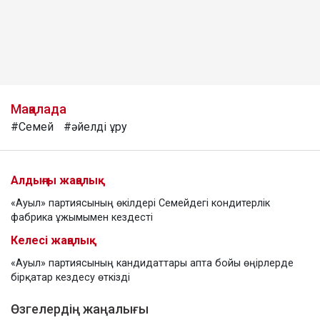
Мақалада
#Семей
#әйелді ұру
Алдыңғы жаңалық
«Ауыл» партиясының өкілдері Семейдегі кондитерлік
фабрика ұжымымен кездесті
Келесі жаңалық
«Ауыл» партиясының кандидаттары апта бойы өңірлерде
бірқатар кездесу өткізді