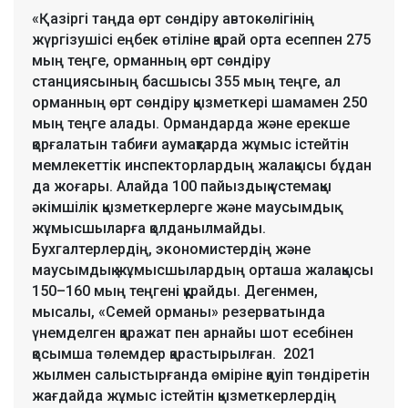
«Қазіргі таңда өрт сөндіру автокөлігінің
жүргізушісі еңбек өтіліне қарай орта есеппен 275
мың теңге, орманның өрт сөндіру
станциясының басшысы 355 мың теңге, ал
орманның өрт сөндіру қызметкері шамамен 250
мың теңге алады. Ормандарда және ерекше
қорғалатын табиғи аумақтарда жұмыс істейтін
мемлекеттік инспекторлардың жалақысы бұдан
да жоғары. Алайда 100 пайыздық үстемақы
әкімшілік қызметкерлерге және маусымдық
жұмысшыларға қолданылмайды.
Бухгалтерлердің, экономистердің және
маусымдық жұмысшылардың орташа жалақысы
150–160 мың теңгені құрайды. Дегенмен,
мысалы, «Семей орманы» резерватында
үнемделген қаражат пен арнайы шот есебінен
қосымша төлемдер қарастырылған. 2021
жылмен салыстырғанда өміріне қауіп төндіретін
жағдайда жұмыс істейтін қызметкерлердің