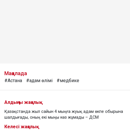
Мақалада
#Астана
#адам өлімі
#медбике
Алдыңғы жаңалық
Қазақстанда жыл сайын 4 мыңға жуық адам өкпе обырына
шалдығады, оның екі мыңы көз жұмады – ДСМ
Келесі жаңалық