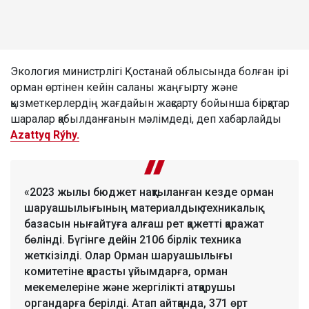
Экология министрлігі Қостанай облысында болған ірі
орман өртінен кейін саланы жаңғырту және
қызметкерлердің жағдайын жақсарту бойынша бірқатар
шаралар қабылданғанын мәлімдеді, деп хабарлайды
Azattyq Rýhy.
«2023 жылы бюджет нақтыланған кезде орман
шаруашылығының материалдық-техникалық
базасын нығайтуға алғаш рет қажетті қаражат
бөлінді. Бүгінге дейін 2106 бірлік техника
жеткізілді. Олар Орман шаруашылығы
комитетіне қарасты ұйымдарға, орман
мекемелеріне және жергілікті атқарушы
органдарға берілді. Атап айтқанда, 371 өрт