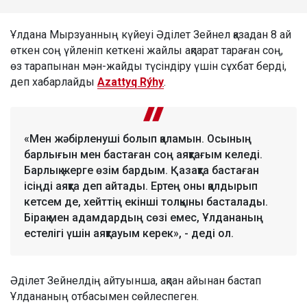
Ұлдана Мырзуанның күйеуі Әділет Зейнел қазадан 8 ай
өткен соң үйленіп кеткені жайлы ақпарат тараған соң,
өз тарапынан мән-жайды түсіндіру үшін сұхбат берді,
деп хабарлайды
Azattyq Rýhy
.
«Мен жәбірленуші болып қаламын. Осының
барлығын мен бастаған соң аяқтағым келеді.
Барлық жерге өзім бардым. Қазақта бастаған
ісіңді аяқта деп айтады. Ертең оны қалдырып
кетсем де, хейттің екінші толқыны басталады.
Бірақ мен адамдардың сөзі емес, Ұлдананың
естелігі үшін аяқтауым керек», - деді ол.
Әділет Зейнелдің айтуынша, ақпан айынан бастап
Ұлдананың отбасымен сөйлеспеген.