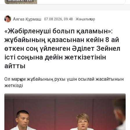
Аягөз Құрмаш
07.08.2026, 09:48
Жаңалықтар
«Жәбірленуші болып қаламын»:
жұбайының қазасынан кейін 8 ай
өткен соң үйленген Әділет Зейнел
істі соңына дейін жеткізетінін
айтты
Ол марқұм жұбайының рухы үшін осылай жасайтынын
жеткізді