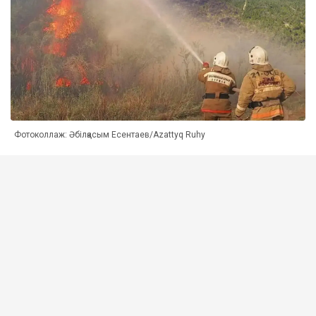
Фотоколлаж: Әбілқасым Есентаев/Azattyq Ruhy