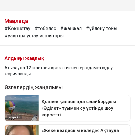
Мақалада
#Көкшетау
#төбелес
#жанжал
#үйлену тойы
#уақытша ұстау изоляторы
Алдыңғы жаңалық
Атырауда 12 жастағы қызға тиіскен ер адамға іздеу
жарияланды