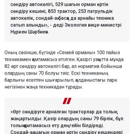
сөндіру автокөлігі, 529 шағын орман өртін
сөндіру кешені, 853 трактор, 253 патрульдік
автокөлік, сондай-ақ басқа да арнайы техника
сатып алынды», - деді Экология вице-министрі
Нұркен Шәрбиев.
Оның сөзінше, бүгінде «Семей орманы» 100 пайыз
техникамен қамтамасыз етілген. Қазіргі уақытта мұнда
82 өрт сөндіру автокөлігі бар, ал норматив бойынша
олардың саны 70 болуы тиіс. Ескі техниканың
барлығы есептен шығарылып, қолданыстағы парк
негізінен жаңа техникадан тұрады.
«Өрт сөндіруге арналған тракторлар да толық
жаңартылды. Қазір олардың саны 79 бірлік, бұл
толық қамтамасыз ету деңгейін білдіреді.
Сондай-ақ шағын орман өртін сөндіру кешендері