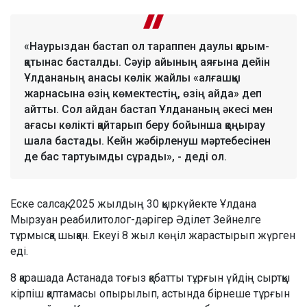
«Наурыздан бастап ол тараппен даулы қарым-
қатынас басталды. Сәуір айының аяғына дейін
Ұлдананың анасы көлік жайлы «алғашқы
жарнасына өзің көмектестің, өзің айда» деп
айтты. Сол айдан бастап Ұлдананың әкесі мен
ағасы көлікті қайтарып беру бойынша қоңырау
шала бастады. Кейн жәбірленуш мәртебесінен
де бас тартуымды сұрады», - деді ол.
Еске салсақ, 2025 жылдың 30 қыркүйекте Ұлдана
Мырзуан реабилитолог-дәрігер Әділет Зейнелге
тұрмысқа шыққан. Екеуі 8 жыл көңіл жарастырып жүрген
еді.
8 қарашада Астанада тоғыз қабатты тұрғын үйдің сыртқы
кірпіш қаптамасы опырылып, астында бірнеше тұрғын