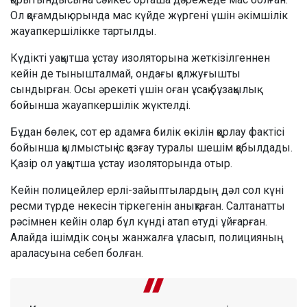
Ол қоғамдық орында мас күйде жүргені үшін әкімшілік
жауапкершілікке тартылды.
Күдікті уақытша ұстау изоляторына жеткізілгеннен
кейін де тынышталмай, ондағы қолжуғышты
сындырған. Осы әрекеті үшін оған ұсақ бұзақылық
бойынша жауапкершілік жүктелді.
Бұдан бөлек, сот ер адамға билік өкілін қорлау фактісі
бойынша қылмыстық іс қозғау туралы шешім қабылдады.
Қазір ол уақытша ұстау изоляторында отыр.
Кейін полицейлер ерлі-зайыптылардың дәл сол күні
ресми түрде некесін тіркегенін анықтаған. Салтанатты
рәсімнен кейін олар бұл күнді атап өтуді ұйғарған.
Алайда ішімдік соңы жанжалға ұласып, полицияның
араласуына себеп болған.