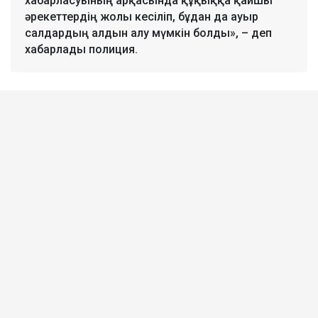
хабарласуының арқасында құқыққа қайшы
әрекеттердің жолы кесіліп, бұдан да ауыр
салдардың алдын алу мүмкін болды», – деп
хабарлады полиция.