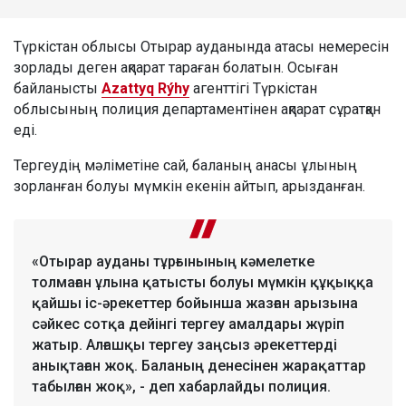
Түркістан облысы Отырар ауданында атасы немересін
зорлады деген ақпарат тараған болатын. Осыған
байланысты
Azattyq Rýhy
агенттігі Түркістан
облысының полиция департаментінен ақпарат сұратқан
еді.
Тергеудің мәліметіне сай, баланың анасы ұлының
зорланған болуы мүмкін екенін айтып, арызданған.
«Отырар ауданы тұрғынының кәмелетке
толмаған ұлына қатысты болуы мүмкін құқыққа
қайшы іс-әрекеттер бойынша жазған арызына
сәйкес сотқа дейінгі тергеу амалдары жүріп
жатыр. Алғашқы тергеу заңсыз әрекеттерді
анықтаған жоқ. Баланың денесінен жарақаттар
табылған жоқ», - деп хабарлайды полиция.