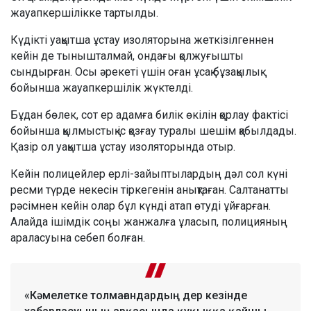
жауапкершілікке тартылды.
Күдікті уақытша ұстау изоляторына жеткізілгеннен
кейін де тынышталмай, ондағы қолжуғышты
сындырған. Осы әрекеті үшін оған ұсақ бұзақылық
бойынша жауапкершілік жүктелді.
Бұдан бөлек, сот ер адамға билік өкілін қорлау фактісі
бойынша қылмыстық іс қозғау туралы шешім қабылдады.
Қазір ол уақытша ұстау изоляторында отыр.
Кейін полицейлер ерлі-зайыптылардың дәл сол күні
ресми түрде некесін тіркегенін анықтаған. Салтанатты
рәсімнен кейін олар бұл күнді атап өтуді ұйғарған.
Алайда ішімдік соңы жанжалға ұласып, полицияның
араласуына себеп болған.
«Кәмелетке толмағандардың дер кезінде