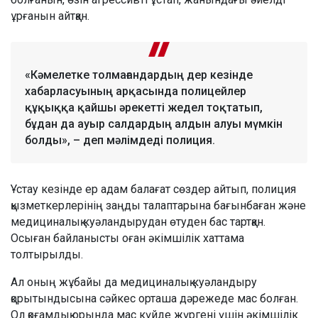
ұрғанын айтқан.
«Кәмелетке толмағандардың дер кезінде
хабарласуының арқасында полицейлер
құқыққа қайшы әрекетті жедел тоқтатып,
бұдан да ауыр салдардың алдын алуы мүмкін
болды», – деп мәлімдеді полиция.
Ұстау кезінде ер адам балағат сөздер айтып, полиция
қызметкерлерінің заңды талаптарына бағынбаған және
медициналық куәландырудан өтуден бас тартқан.
Осыған байланысты оған әкімшілік хаттама
толтырылды.
Ал оның жұбайы да медициналық куәландыру
қорытындысына сәйкес орташа дәрежеде мас болған.
Ол қоғамдық орында мас күйде жүргені үшін әкімшілік