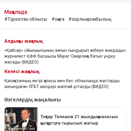
Мақалада
#Түркістан облысы
#оқиға
#зорлық-зомбылық
Алдыңғы жаңалық
«Қайсар» ойыншысының аяғын сындырып жібере жаздады»:
журналист ҚФФ басшысы Марат Омаровқа батыл үндеу
жасады (ВИДЕО)
Келесі жаңалық
Қазақстанның екі ірі қаласы мен бес облысында жастарды
азғындаған ЛГБТ өкілдері жаппай ұсталды (ВИДЕО)