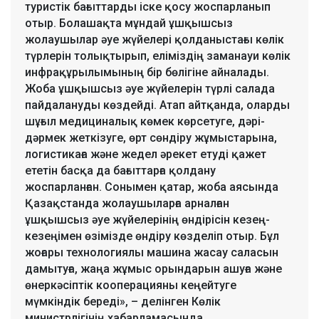
туристік бағыттарды іске қосу жоспарланып
отыр. Болашақта мұндай ұшқышсыз
жолаушылар әуе жүйелері қолданыстағы көлік
түрлерін толықтырып, еліміздің заманауи көлік
инфрақұрылымының бір бөлігіне айналады.
Жоба ұшқышсыз әуе жүйелерін түрлі салада
пайдалануды көздейді. Атап айтқанда, оларды
шұғыл медициналық көмек көрсетуге, дәрі-
дәрмек жеткізуге, өрт сөндіру жұмыстарына,
логистикаға және жедел әрекет етуді қажет
ететін басқа да бағыттарға қолдану
жоспарланған. Сонымен қатар, жоба аясында
Қазақстанда жолаушыларға арналған
ұшқышсыз әуе жүйелерінің өндірісін кезең-
кезеңімен өзімізде өндіру көзделіп отыр. Бұл
жоғары технологиялы машина жасау саласын
дамытуға, жаңа жұмыс орындарын ашуға және
өнеркәсіптік кооперацияны кеңейтуге
мүмкіндік береді», – делінген Көлік
министрлігінің хабарламасында.