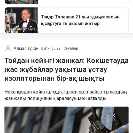
Алмас Ерсін
Бүгін, 08:29
Оқиғалар
Тойдан кейінгі жанжал: Көкшетауда
жас жұбайлар уақытша ұстау
изоляторынан бір-ақ шықты
Неке қиюдан кейін ішімдік ішкен ерлі-зайыптылардың
жанжалы полицияның араласуымен аяқталды