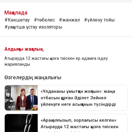
Мақалада
#Көкшетау
#төбелес
#жанжал
#үйлену тойы
#уақытша ұстау изоляторы
Алдыңғы жаңалық
Атырауда 12 жастағы қызға тиіскен ер адамға іздеу
жарияланды