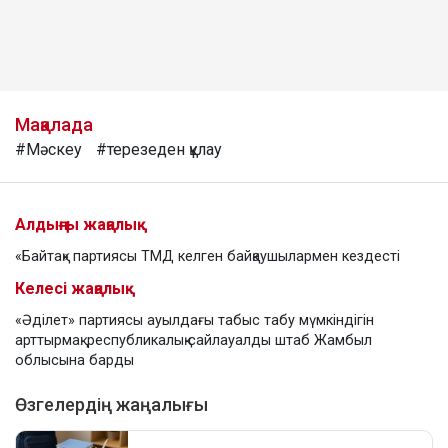
Мақалада
#Мәскеу
#терезеден құлау
Алдыңғы жаңалық
«Байтақ» партиясы ТМД келген байқаушылармен кездесті
Келесі жаңалық
«Әділет» партиясы ауылдағы табыс табу мүмкіндігін
арттырмақ: республикалық сайлауалды штаб Жамбыл
облысына барды