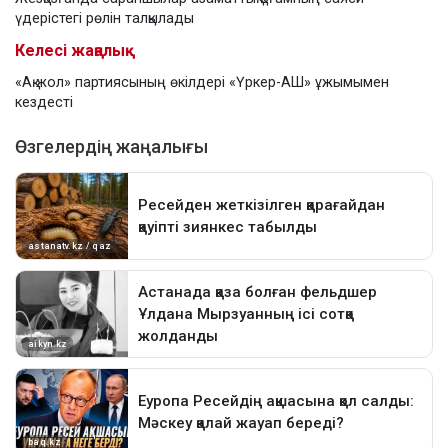
үдерістегі рөлін талқылады
Келесі жаңалық
«Ақ жол» партиясының өкілдері «Үркер-АШ» ұжымымен
кездесті