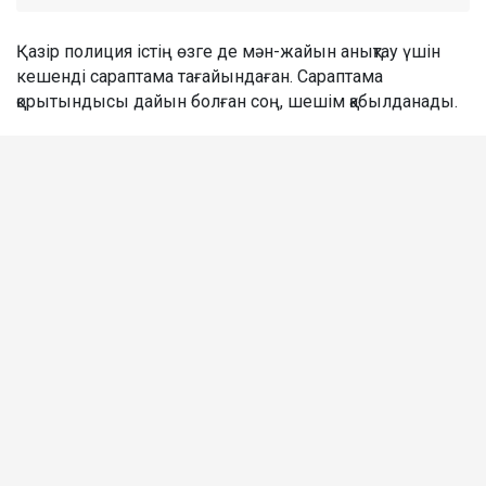
Қазір полиция істің өзге де мән-жайын анықтау үшін
кешенді сараптама тағайындаған. Сараптама
қорытындысы дайын болған соң, шешім қабылданады.