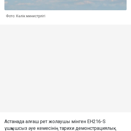
Фото: Көлік министрлігі
Астанада алғаш рет жолаушы мінген EH216-S
ұшқышсыз әуе кемесінің тарихи демонстрациялық