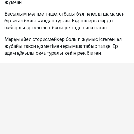
жұмған.
Басылым мәліметінше, отбасы бұл пәтерді шамамен
бір жыл бойы жалдап тұрған. Көршілері оларды
сабырлы әрі үлгілі отбасы ретінде сипаттаған.
Марқұм әйел сторисмейкер болып жұмыс істеген, ал
жұбайы такси қызметімен қосымша табыс тапқан. Ер
адам қайғылы оқиға туралы кейінірек білген.