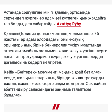
Астанада сәйгүлігіне мініп, қаланың ортасында
серуендеп жүрген ер адам өзі күтпеген қиын жағдайға
тап болды, деп хабарлайды
Azattyq Rýhy
.
Қалалық Полиция департаментінің мәліметінше, 35
жастағы ер адам елордадағы ойын-сауық
орындарының біріне бейнеролик түсіру мақсатында
атпен автомобиль жолымен және жаяу жүргіншілерге
арналған тротуарлармен жүріп, жаяу жүргіншілердің
қозғалысына кедергі келтірген.
Кейін «Бәйтерек» монументі маңына қарай бет алған
кезде, жол қиылыстарының бірінде жылқы тротуарды
ластап, жасыл желектерге зақым келтірген. Осылайша
абаттандыру саласындағы заңнама талаптары
бұзылған.