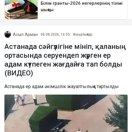
Асыл Арман
06.08.2026, 16:55
Жаңалықтар
Астанада сәйгүлігіне мініп, қаланың
ортасында серуендеп жүрген ер
адам күтпеген жағдайға тап болды
(ВИДЕО)
Астанада ер адам әкімшілік жауаптылыққа тартылды