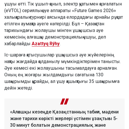
ұшуы өтті. Тік ұшып-қонып, электр қуатымен қозғалатын
(eVTOL) сериялық әуе аппараты «Future Games 2026»
халықаралық турнирі аясында елордадағы арнайы рұқсат
етілген аумақта әуеге көтерілді. Бұл – Қазақстан
тарихындағы жолаушы мінген ұшқышсыз әуе
кемесінің алғашқы демонстрациялық ұшуы, деп
хабарлайды
Azattyq Rýhy
.
Іс-шараға қатысушылар ұшқышсыз әуе жүйелерінің
нақты жағдайда қолданылу мүмкіндіктерімен танысты.
Әуе кемесі екі жолаушыны тасымалдауға арналған.
Оның ең жоғары жылдамдығы сағатына 130
шақырымды құрайды, ал ұшу қашықтығы 35 шақырымға
дейін жетеді.
«Алғашқы кезеңде Қазақстанның табиғи, мәдени
және тарихи көрікті жерлері үстімен ұзақтығы 5-
30 минут болатын демонстрациялық және