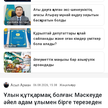
Асыл Арман
06.08.2026, 15:38
Жаңалықтар
Ұлын құтқармақ болған: Мәскеуде
әйел адам ұлымен бірге терезеден