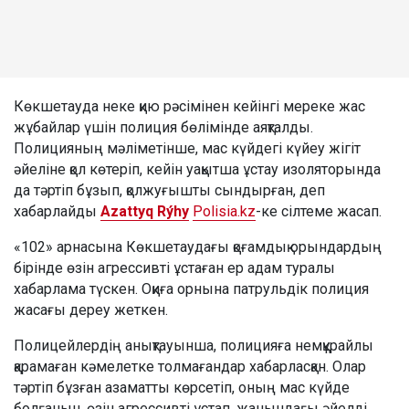
Көкшетауда неке қию рәсімінен кейінгі мереке жас
жұбайлар үшін полиция бөлімінде аяқталды.
Полицияның мәліметінше, мас күйдегі күйеу жігіт
әйеліне қол көтеріп, кейін уақытша ұстау изоляторында
да тәртіп бұзып, қолжуғышты сындырған, деп
хабарлайды
Azattyq Rýhy
Polisia.kz
-ке сілтеме жасап.
«102» арнасына Көкшетаудағы қоғамдық орындардың
бірінде өзін агрессивті ұстаған ер адам туралы
хабарлама түскен. Оқиға орнына патрульдік полиция
жасағы дереу жеткен.
Полицейлердің анықтауынша, полицияға немқұрайлы
қарамаған кәмелетке толмағандар хабарласқан. Олар
тәртіп бұзған азаматты көрсетіп, оның мас күйде
болғанын, өзін агрессивті ұстап, жанындағы әйелді