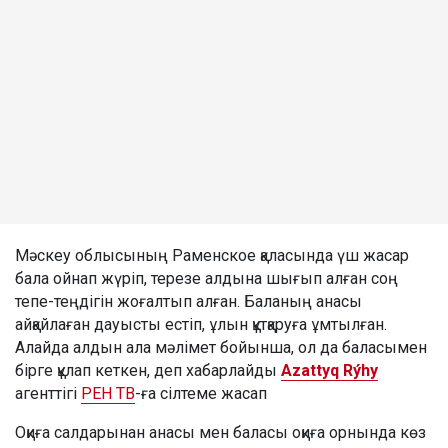
Мәскеу облысының Раменское қаласында үш жасар
бала ойнап жүріп, терезе алдына шығып алған соң
тепе-теңдігін жоғалтып алған. Баланың анасы
айқайлаған дауысты естіп, ұлын құтқаруға ұмтылған.
Алайда алдын ала мәлімет бойынша, ол да баласымен
бірге құлап кеткен, деп хабарлайды
Azattyq Rýhy
агенттігі
РЕН ТВ
-ға сілтеме жасап
Оқиға салдарынан анасы мен баласы оқиға орнында көз