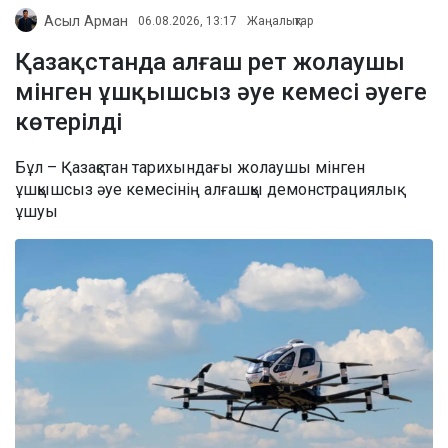
Асыл Арман
06.08.2026, 13:17
Жаңалықтар
Қазақстанда алғаш рет жолаушы
мінген ұшқышсыз әуе кемесі әуеге
көтерілді
Бұл – Қазақстан тарихындағы жолаушы мінген
ұшқышсыз әуе кемесінің алғашқы демонстрациялық
ұшуы