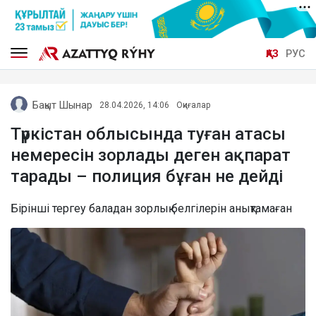
ҚАЗ
РУС
Бақыт Шынар
28.04.2026, 14:06
Оқиғалар
Түркістан облысында туған атасы
немересін зорлады деген ақпарат
тарады – полиция бұған не дейді
Бірінші тергеу баладан зорлық белгілерін анықтамаған