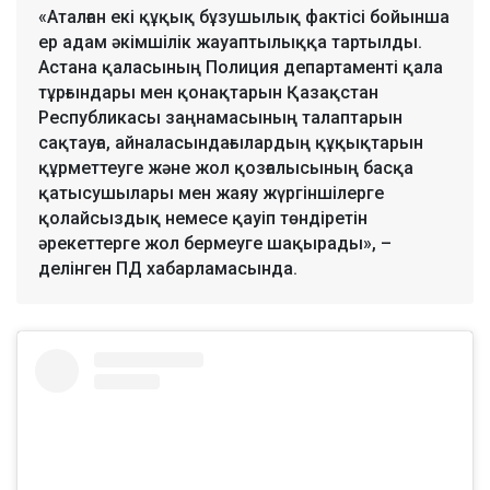
«Аталған екі құқық бұзушылық фактісі бойынша
ер адам әкімшілік жауаптылыққа тартылды.
Астана қаласының Полиция департаменті қала
тұрғындары мен қонақтарын Қазақстан
Республикасы заңнамасының талаптарын
сақтауға, айналасындағылардың құқықтарын
құрметтеуге және жол қозғалысының басқа
қатысушылары мен жаяу жүргіншілерге
қолайсыздық немесе қауіп төндіретін
әрекеттерге жол бермеуге шақырады», –
делінген ПД хабарламасында.