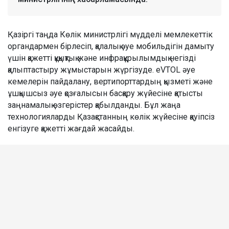
Қазіргі таңда Көлік министрлігі мүдделі мемлекеттік
органдармен бірлесіп, қалалық әуе мобильдігін дамыту
үшін қажетті құқықтық және инфрақұрылымдық негізді
қалыптастыру жұмыстарын жүргізуде. eVTOL әуе
кемелерін пайдалану, вертипорттардың қызметі және
ұшқышсыз әуе қозғалысын басқару жүйесіне қатысты
заңнамалық өзгерістер қабылданды. Бұл жаңа
технологияларды Қазақстанның көлік жүйесіне қауіпсіз
енгізуге қажетті жағдай жасайды.