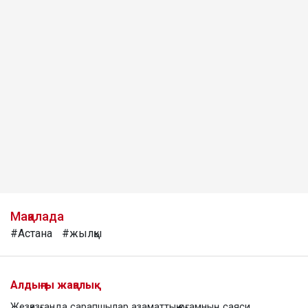
Мақалада
#Астана
#жылқы
Алдыңғы жаңалық
Жезқазғанда сарапшылар азаматтық қоғамның саяси