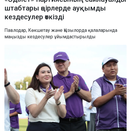
штабтары өңірлерде ауқымды
кездесулер өткізді
Павлодар, Көкшетау және Қызылорда қалаларында
маңызды кездесулер ұйымдастырылды