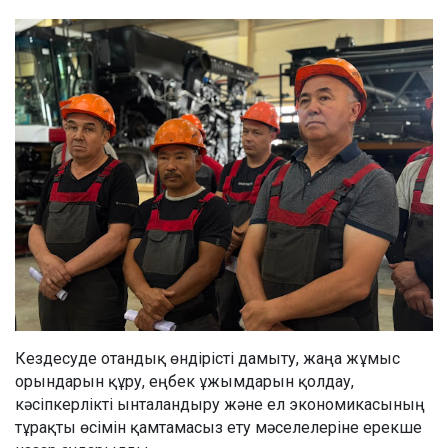
Кездесуде отандық өндірісті дамыту, жаңа жұмыс
орындарын құру, еңбек ұжымдарын қолдау,
кәсіпкерлікті ынталандыру және ел экономикасының
тұрақты өсімін қамтамасыз ету мәселелеріне ерекше