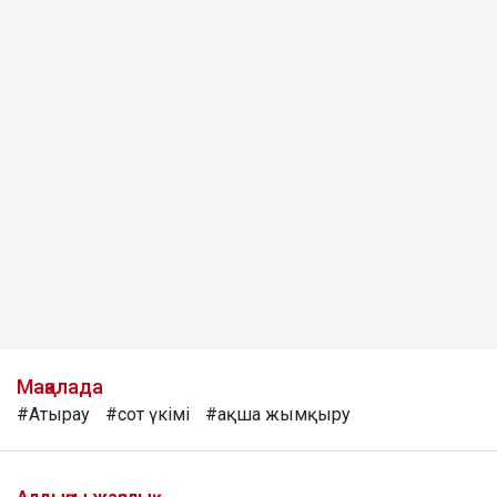
Мақалада
#Атырау
#сот үкімі
#ақша жымқыру