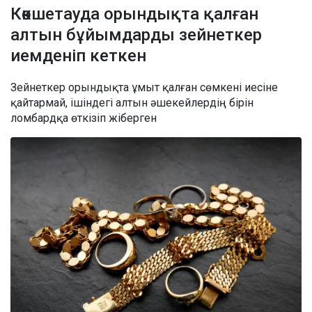
Көкшетауда орындықта қалған
алтын бұйымдарды зейнеткер
иемденіп кеткен
Зейнеткер орындықта ұмыт қалған сөмкені иесіне
қайтармай, ішіндегі алтын әшекейлердің бірін
ломбардқа өткізіп жіберген