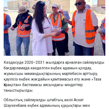
Кездесуде 2026–2031 жылдарға арналған сайлауалды
бағдарламада көзделген еңбек адамын қолдау,
жұмысшы мамандықтарының мәртебесін арттыру,
қауіпсіз еңбек жағдайын қамтамасыз ету және «Таза
Қазақстан» бастамасы аясындағы міндеттер
таныстырылды.
Облыстық сайлауалды штабтың өкілі Асхат
Шәукенбаев еңбек адамының құқықтары мен