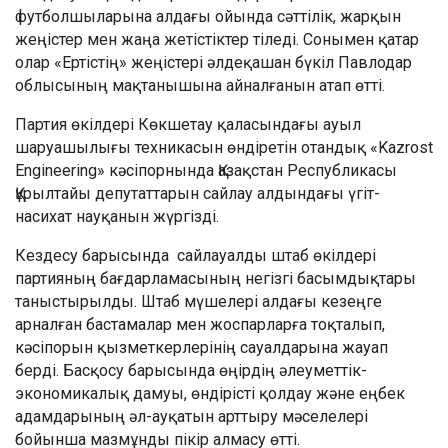
футболшыларына алдағы ойында сәттілік, жарқын
жеңістер мен жаңа жетістіктер тіледі. Сонымен қатар
олар «Ертістің» жеңістері әлдеқашан бүкіл Павлодар
облысының мақтанышына айналғанын атап өтті.
Партия өкілдері Көкшетау қаласындағы ауыл
шаруашылығы техникасын өндіретін отандық «Kazrost
Engineering» кәсіпорнында Қазақстан Республикасы
Құрылтайы депутаттарын сайлау алдындағы үгіт-
насихат науқанын жүргізді.
Кездесу барысында сайлауалды штаб өкілдері
партияның бағдарламасының негізгі басымдықтары
таныстырылды. Штаб мүшелері алдағы кезеңге
арналған бастамалар мен жоспарларға тоқталып,
кәсіпорын қызметкерлерінің сауалдарына жауап
берді. Басқосу барысында өңірдің әлеуметтік-
экономикалық дамуы, өндірісті қолдау және еңбек
адамдарының әл-ауқатын арттыру мәселелері
бойынша мазмұнды пікір алмасу өтті.