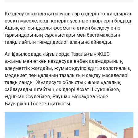
Кездесу соңында қатысушылар өздерін толғандырған
өзекті мәселелерді көтеріп, ұсыныс-пікірлерін білдірді.
Ашық әрі сындарлы форматта өткен басқосу өңір
тұрғындарының сұраныстары мен бастамаларын
талқылайтын тиімді диалог алаңына айналды.
Ал Қызылордада «Қызылорда Тазалығы» ЖШС
ұжымымен өткен кездесуде еңбек адамдарының
әлеуметтік жағдайы, жұмыс қауіпсіздігі, экологиялық
мәдениет пен қаланың тазалығын сақтау мәселелері
талқыланды. Жүздесуге облыстық және қалалық
сайлауалды штабтың өкілдері Асхат Шәукенбаев,
Әділжан Сәулебаев, Раушан Ысқақова және
Бауыржан Төлеген қатысты.