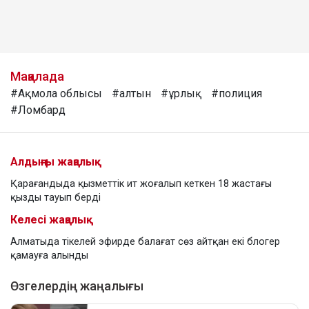
Мақалада
#Ақмола облысы
#алтын
#ұрлық
#полиция
#Ломбард
Алдыңғы жаңалық
Қарағандыда қызметтік ит жоғалып кеткен 18 жастағы
қызды тауып берді
Келесі жаңалық
Алматыда тікелей эфирде балағат сөз айтқан екі блогер
қамауға алынды