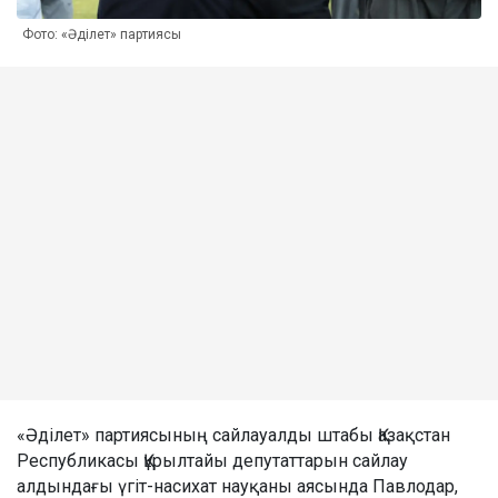
Фото: «Әділет» партиясы
«Әділет» партиясының сайлауалды штабы Қазақстан
Республикасы Құрылтайы депутаттарын сайлау
алдындағы үгіт-насихат науқаны аясында Павлодар,