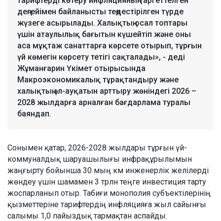
тарифтерді көтеру инфляцияның таргеттелген
деңгейімен байланысты теңдестірілген түрде
жүзеге асырылады. Халықтың осал топтары
үшін атаулылық бағытын күшейтіп және оны
аса мұқтаж санаттарға көрсете отырып, тұрғын
үй көмегін көрсету тетігі сақталады», - деді
Жұманғарин Үкімет отырысында
Макроэкономикалық тұрақтандыру және
халықтың әл-ауқатын арттыру жөніндегі 2026 –
2028 жылдарға арналған бағдарлама туралы
баяндап.
Сонымен қатар, 2026-2028 жылдары тұрғын үй-
коммуналдық шаруашылығы инфрақұрылымын
жаңғырту бойынша 30 мың км инженерлік желілерді
жөндеу үшін шамамен 3 трлн теңге инвестиция тарту
жоспарланып отыр. Табиғи монополия субъектілерінің
қызметтеріне тарифтердің инфляцияға жыл сайынғы
салымы 1,0 пайыздық тармақтан аспайды.