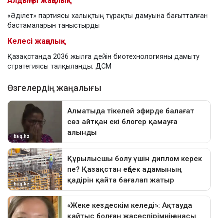
Алдыңғы жаңалық
«Әділет» партиясы халықтың тұрақты дамуына бағытталған
бастамаларын таныстырды
Келесі жаңалық
Қазақстанда 2036 жылға дейін биотехнологияны дамыту
стратегиясы талқыланды: ДСМ