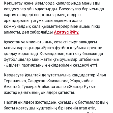
Көкшетау және Қызылорда қалаларында маңызды
кездесулер ұйымдастырды. Басқосулар барысында
партия өкілдері спортшылармен, өндіріс
орындарының жұмысшыларымен және
коммуналдық сала қызметкерлерімен ашық пікір
алмасты, деп хабарлайды
Azattyq Rýhy.
Қазақстан чемпионатының кезекті сырт алаңдағы
матчы қарсаңында «Ертіс» футбол клубына ерекше
қолдау көрсетілді. Команданың жаттығу базасында
футболшылар мен жаттықтырушылар штабының
«Әділет» партиясының өкілдерімен кездесуі өтті.
Кездесуге Құрылтай депутаттығына кандидаттар Илья
Теренченко, Сандуғаш Қалижанова, Жарқынбек
Амантай, Гүлзира Атабаева және «Жастар Рухы»
жастар қанатының өкілдері қатысты.
Партия өкілдері жастардың қоғамдық бастамалардың
басты қозғаушы күштерінің бірі екенін атап өтіп,