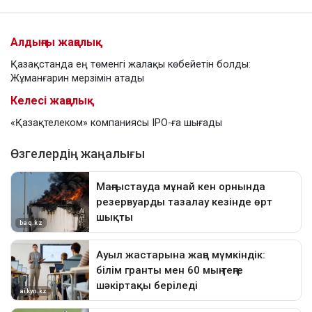
Алдыңғы жаңалық
Қазақстанда ең төменгі жалақы көбейетін болды:
Жұманғарин мерзімін атады
Келесі жаңалық
«Қазақтелеком» компаниясы IPO-ға шығады