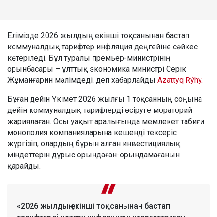
Елімізде 2026 жылдың екінші тоқсанынан бастап
коммуналдық тарифтер инфляция деңгейіне сәйкес
көтеріледі. Бұл туралы премьер-министрінің
орынбасары – ұлттық экономика министрі Серік
Жұманғарин мәлімдеді, деп хабарлайды
Azattyq Rýhy.
Бұған дейін Үкімет 2026 жылғы 1 тоқсанның соңына
дейін коммуналдық тарифтерді өсіруге мораторий
жариялаған. Осы уақыт аралығында мемлекет табиғи
монополия компанияларына кешенді тексеріс
жүргізіп, олардың бұрын алған инвестициялық
міндеттерін дұрыс орындаған-орындамағанын
қарайды.
«2026 жылдың екінші тоқсанынан бастап