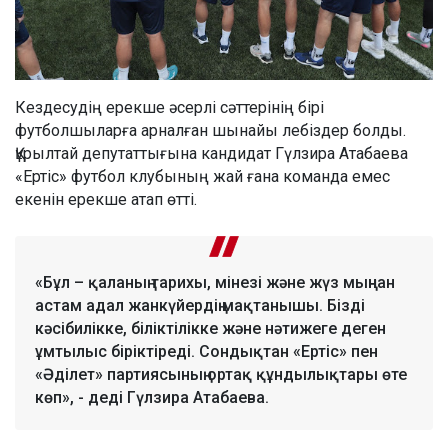
Кездесудің ерекше әсерлі сәттерінің бірі
футболшыларға арналған шынайы лебіздер болды.
Құрылтай депутаттығына кандидат Гүлзира Атабаева
«Ертіс» футбол клубының жай ғана команда емес
екенін ерекше атап өтті.
«Бұл – қаланың тарихы, мінезі және жүз мыңнан
астам адал жанкүйердің мақтанышы. Бізді
кәсібилікке, біліктілікке және нәтижеге деген
ұмтылыс біріктіреді. Сондықтан «Ертіс» пен
«Әділет» партиясының ортақ құндылықтары өте
көп», - деді Гүлзира Атабаева.