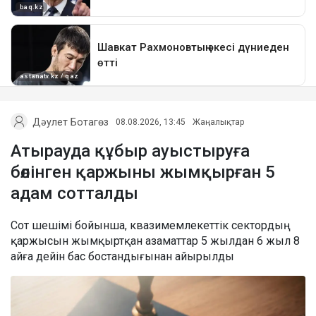
Дәулет Ботагөз
08.08.2026, 13:45
Жаңалықтар
Атырауда құбыр ауыстыруға
бөлінген қаржыны жымқырған 5
адам сотталды
Сот шешімі бойынша, квазимемлекеттік сектордың
қаржысын жымқыртқан азаматтар 5 жылдан 6 жыл 8
айға дейін бас бостандығынан айырылды