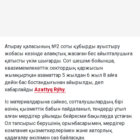
Атырау қаласының №2 соты құбырды ауыстыру
жобасы кезінде алаяқтық жасаған бес айыпталушыға
қатысты үкім шығарды. Сот шешімі бойынша,
квазимемлекеттік сектордың қаржысын
жымқыртқан азаматтар 5 жылдан 6 жыл 8 айға
дейін бас бостандығынан айырылды, деп
хабарлайды
Azattyq Rýhy.
Іс материалдарына сәйкес, сотталушылардың бірі
өзінің қызметтік бабын пайдаланып, тендерді ұтып
алған мердігер ұйымды бейресми бақылауда ұстаған.
Ол тапсырыс берушінің орынбасарымен, мердігер
компания қызметкерлерімен және авторлық
қадағалау өкілімен сөз байласқан.