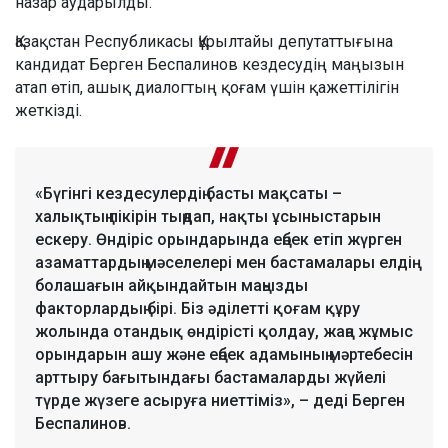
назар аударылды.
Қазақстан Республикасы Құрылтайы депутаттығына
кандидат Берген Беспалинов кездесудің маңызын
атап өтіп, ашық диалогтың қоғам үшін қажеттілігін
жеткізді.
«Бүгінгі кездесулердің басты мақсаты –
халықтың пікірін тыңдап, нақты ұсыныстарын
ескеру. Өндіріс орындарында еңбек етіп жүрген
азаматтардың мәселелері мен бастамалары елдің
болашағын айқындайтын маңызды
факторлардың бірі. Біз әділетті қоғам құру
жолында отандық өндірісті қолдау, жаңа жұмыс
орындарын ашу және еңбек адамының мәртебесін
арттыру бағытындағы бастамаларды жүйелі
түрде жүзеге асыруға ниеттіміз», – деді Берген
Беспалинов.