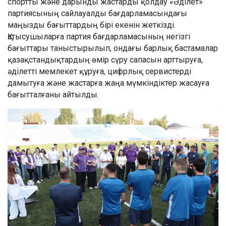
спортты және дарынды жастарды қолдау «Әділет»
партиясының сайлауалды бағдарламасындағы
маңызды бағыттардың бірі екенін жеткізді.
Қатысушыларға партия бағдарламасының негізгі
бағыттары таныстырылып, ондағы барлық бастамалар
қазақстандықтардың өмір сүру сапасын арттыруға,
әділетті мемлекет құруға, цифрлық сервистерді
дамытуға және жастарға жаңа мүмкіндіктер жасауға
бағытталғаны айтылды.