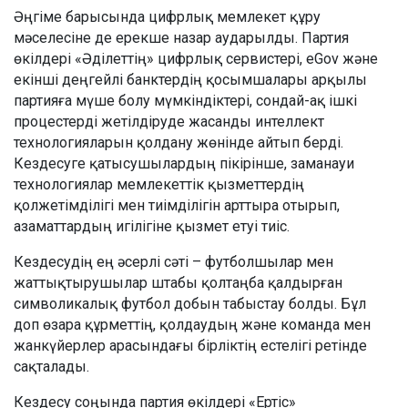
Әңгіме барысында цифрлық мемлекет құру
мәселесіне де ерекше назар аударылды. Партия
өкілдері «Әділеттің» цифрлық сервистері, eGov және
екінші деңгейлі банктердің қосымшалары арқылы
партияға мүше болу мүмкіндіктері, сондай-ақ ішкі
процестерді жетілдіруде жасанды интеллект
технологияларын қолдану жөнінде айтып берді.
Кездесуге қатысушылардың пікірінше, заманауи
технологиялар мемлекеттік қызметтердің
қолжетімділігі мен тиімділігін арттыра отырып,
азаматтардың игілігіне қызмет етуі тиіс.
Кездесудің ең әсерлі сәті – футболшылар мен
жаттықтырушылар штабы қолтаңба қалдырған
символикалық футбол добын табыстау болды. Бұл
доп өзара құрметтің, қолдаудың және команда мен
жанкүйерлер арасындағы бірліктің естелігі ретінде
сақталады.
Кездесу соңында партия өкілдері «Ертіс»