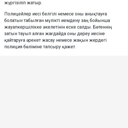
жүргізіліп жатыр.
Полицейлер иесі белгілі немесе оны анықтауға
болатын табылған мүлікті иемдену заң бойынша
жауапкершілікке әкелетінін еске салды. Бөтеннің
затын тауып алған жағдайда оны дереу иесіне
қайтаруға әрекет жасау немесе жақын жердегі
полиция бөліміне тапсыру қажет.