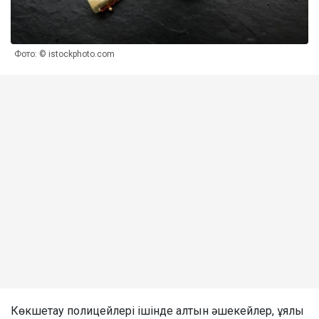
Фото: © istockphoto.com
Көкшетау полицейлері ішінде алтын әшекейлер, ұялы