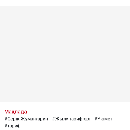
Мақалада
#Серік Жұманғарин
#Жылу тарифтері
#Үкімет
#тариф