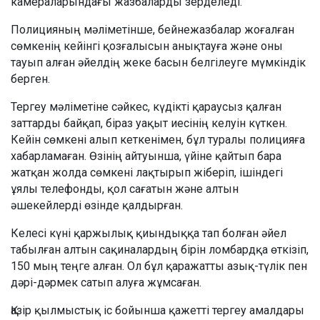
камераларындағы жазбаларды зерделеді.
Полицияның мәліметінше, бейнежазбалар жоғалған
сөмкенің кейінгі қозғалысын анықтауға және оны
тауып алған әйелдің жеке басын белгілеуге мүмкіндік
берген.
Тергеу мәліметіне сәйкес, күдікті қараусыз қалған
заттарды байқап, біраз уақыт иесінің келуін күткен.
Кейін сөмкені алып кеткенімен, бұл туралы полицияға
хабарламаған. Өзінің айтуынша, үйіне қайтып бара
жатқан жолда сөмкені лақтырып жіберіп, ішіндегі
ұялы телефонды, қол сағатын және алтын
әшекейлерді өзінде қалдырған.
Келесі күні қаржылық қиындыққа тап болған әйел
табылған алтын сақиналардың бірін ломбардқа өткізіп,
150 мың теңге алған. Ол бұл қаражатты азық-түлік пен
дәрі-дәрмек сатып алуға жұмсаған.
Қазір қылмыстық іс бойынша қажетті тергеу амалдары