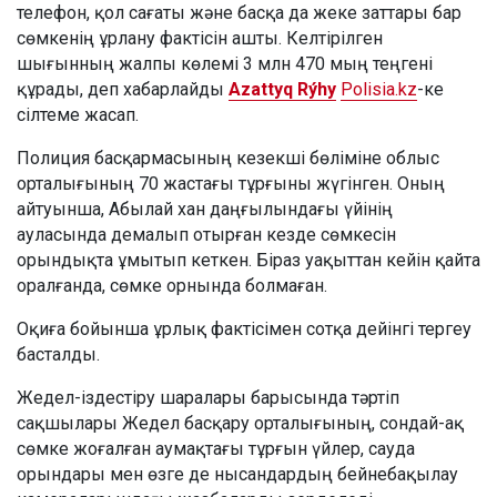
телефон, қол сағаты және басқа да жеке заттары бар
сөмкенің ұрлану фактісін ашты. Келтірілген
шығынның жалпы көлемі 3 млн 470 мың теңгені
құрады, деп хабарлайды
Azattyq Rýhy
Polisia.kz
-ке
сілтеме жасап.
Полиция басқармасының кезекші бөліміне облыс
орталығының 70 жастағы тұрғыны жүгінген. Оның
айтуынша, Абылай хан даңғылындағы үйінің
ауласында демалып отырған кезде сөмкесін
орындықта ұмытып кеткен. Біраз уақыттан кейін қайта
оралғанда, сөмке орнында болмаған.
Оқиға бойынша ұрлық фактісімен сотқа дейінгі тергеу
басталды.
Жедел-іздестіру шаралары барысында тәртіп
сақшылары Жедел басқару орталығының, сондай-ақ
сөмке жоғалған аумақтағы тұрғын үйлер, сауда
орындары мен өзге де нысандардың бейнебақылау