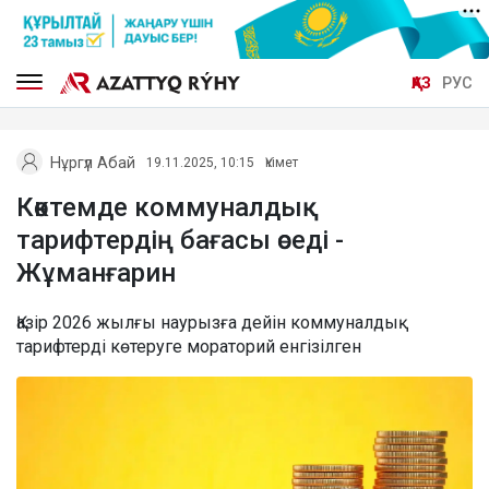
ҚАЗ
РУС
Нұргүл Абай
19.11.2025, 10:15
Үкімет
Көктемде коммуналдық
тарифтердің бағасы өседі -
Жұманғарин
Қазір 2026 жылғы наурызға дейін коммуналдық
тарифтерді көтеруге мораторий енгізілген