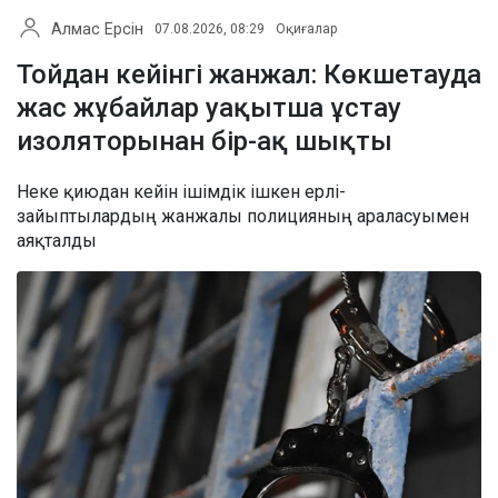
Алмас Ерсін
07.08.2026, 08:29
Оқиғалар
Тойдан кейінгі жанжал: Көкшетауда
жас жұбайлар уақытша ұстау
изоляторынан бір-ақ шықты
Неке қиюдан кейін ішімдік ішкен ерлі-
зайыптылардың жанжалы полицияның араласуымен
аяқталды