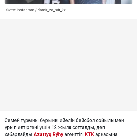
Фото: instagram / damir_za_mir_kz
Семей тұрғыны бұрынғы әйелін бейсбол сойылымен
ұрып өлтіргені үшін 12 жылға сотталды, деп
хабарлайды
Azattyq Rýhy
агенттігі
КТК
арнасына