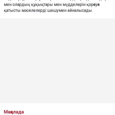
мен олардың құқықтары мен мүдделерін қорғауға
қатысты мәселелерді шешумен айналысады.
Мақалада