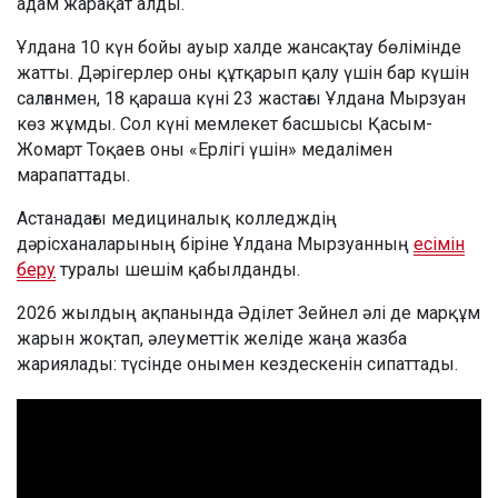
адам жарақат алды.
Ұлдана 10 күн бойы ауыр халде жансақтау бөлімінде
жатты. Дәрігерлер оны құтқарып қалу үшін бар күшін
салғанмен, 18 қараша күні 23 жастағы Ұлдана Мырзуан
көз жұмды. Сол күні мемлекет басшысы Қасым-
Жомарт Тоқаев оны «Ерлігі үшін» медалімен
марапаттады.
Астанадағы медициналық колледждің
дәрісханаларының біріне Ұлдана Мырзуанның
есімін
беру
туралы шешім қабылданды.
2026 жылдың ақпанында Әділет Зейнел әлі де марқұм
жарын жоқтап, әлеуметтік желіде жаңа жазба
жариялады: түсінде онымен кездескенін сипаттады.