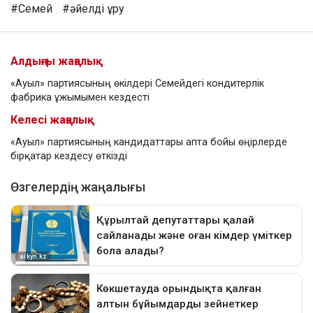
#Семей
#әйелді ұру
Алдыңғы жаңалық
«Ауыл» партиясының өкілдері Семейдегі кондитерлік
фабрика ұжымымен кездесті
Келесі жаңалық
«Ауыл» партиясының кандидаттары апта бойы өңірлерде
бірқатар кездесу өткізді