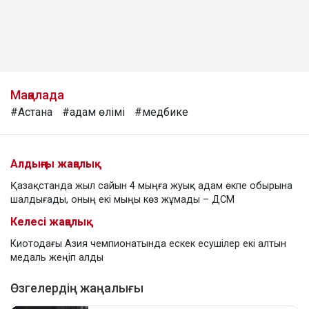
Мақалада
#Астана
#адам өлімі
#медбике
Алдыңғы жаңалық
Қазақстанда жыл сайын 4 мыңға жуық адам өкпе обырына
шалдығады, оның екі мыңы көз жұмады – ДСМ
Келесі жаңалық
Киотодағы Азия чемпионатында ескек есушілер екі алтын
медаль жеңіп алды