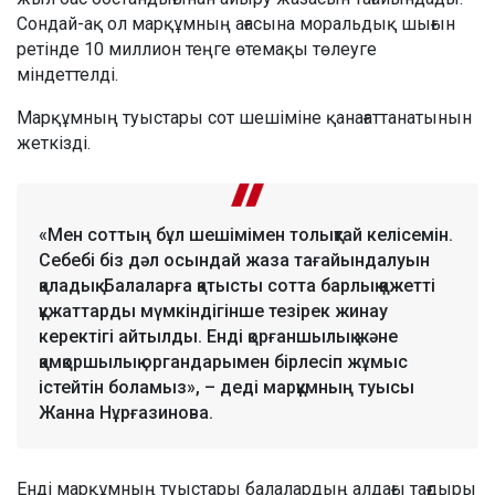
Сондай-ақ ол марқұмның ағасына моральдық шығын
ретінде 10 миллион теңге өтемақы төлеуге
міндеттелді.
Марқұмның туыстары сот шешіміне қанағаттанатынын
жеткізді.
«Мен соттың бұл шешімімен толықтай келісемін.
Себебі біз дәл осындай жаза тағайындалуын
қаладық. Балаларға қатысты сотта барлық қажетті
құжаттарды мүмкіндігінше тезірек жинау
керектігі айтылды. Енді қорғаншылық және
қамқоршылық органдарымен бірлесіп жұмыс
істейтін боламыз», – деді марқұмның туысы
Жанна Нұрғазинова.
Енді марқұмның туыстары балалардың алдағы тағдыры