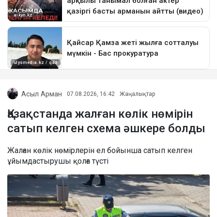
Асыл Арман
07.08.2026, 16:42
Жаңалықтар
Қазақстанда жалған көлік нөмірін
сатып келген схема әшкере болды
Жалған көлік нөмірлерін ел бойынша сатып келген
ұйымдастырушы қолға түсті