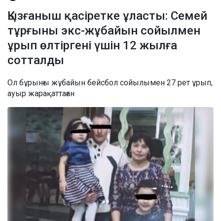
Қызғаныш қасіретке ұласты: Семей
тұрғыны экс-жұбайын сойылмен
ұрып өлтіргені үшін 12 жылға
сотталды
Ол бұрынғы жұбайын бейсбол сойылымен 27 рет ұрып,
ауыр жарақаттаған