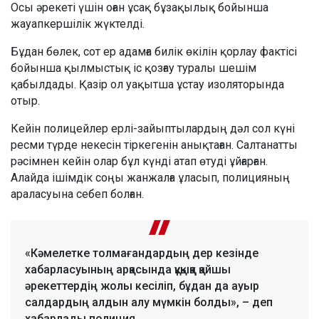
Осы әрекеті үшін оған ұсақ бұзақылық бойынша
жауапкершілік жүктелді.
Бұдан бөлек, сот ер адамға билік өкілін қорлау фактісі
бойынша қылмыстық іс қозғау туралы шешім
қабылдады. Қазір ол уақытша ұстау изоляторында
отыр.
Кейін полицейлер ерлі-зайыптылардың дәл сол күні
ресми түрде некесін тіркегенін анықтаған. Салтанатты
рәсімнен кейін олар бұл күнді атап өтуді ұйғарған.
Алайда ішімдік соңы жанжалға ұласып, полицияның
араласуына себеп болған.
«Кәмелетке толмағандардың дер кезінде
хабарласуының арқасында құқыққа қайшы
әрекеттердің жолы кесіліп, бұдан да ауыр
салдардың алдын алу мүмкін болды», – деп
хабарлады полиция.