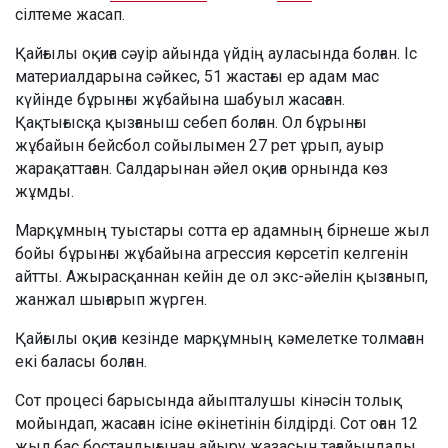
сілтеме жасап.
Қайғылы оқиға сәуір айында үйдің ауласында болған. Іс
материалдарына сәйкес, 51 жастағы ер адам мас
күйінде бұрынғы жұбайына шабуыл жасаған.
Қақтығысқа қызғаныш себеп болған. Ол бұрынғы
жұбайын бейсбол сойылымен 27 рет ұрып, ауыр
жарақаттаған. Салдарынан әйел оқиға орнында көз
жұмды.
Марқұмның туыстары сотта ер адамның бірнеше жыл
бойы бұрынғы жұбайына агрессия көрсетіп келгенін
айтты. Ажырасқаннан кейін де ол экс-әйелін қызғанып,
жанжал шығарып жүрген.
Қайғылы оқиға кезінде марқұмның кәмелетке толмаған
екі баласы болған.
Сот процесі барысында айыпталушы кінәсін толық
мойындап, жасаған ісіне өкінетінін білдірді. Сот оған 12
жыл бас бостандығынан айыру жазасын тағайындады.