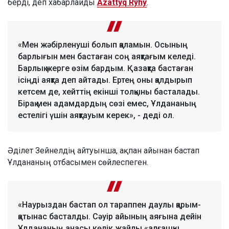
берді, деп хабарлайды
Azattyq Rýhy
.
«Мен жәбірленуші болып қаламын. Осының
барлығын мен бастаған соң аяқтағым келеді.
Барлық жерге өзім бардым. Қазақта бастаған
ісіңді аяқта деп айтады. Ертең оны қалдырып
кетсем де, хейттің екінші толқыны басталады.
Бірақ мен адамдардың сөзі емес, Ұлдананың
естелігі үшін аяқтауым керек», - деді ол.
Әділет Зейнелдің айтуынша, ақпан айынан бастап
Ұлдананың отбасымен сөйлеспеген.
«Наурыздан бастап ол тараппен даулы қарым-
қатынас басталды. Сәуір айының аяғына дейін
Ұлдананың анасы көлік жайлы «алғашқы