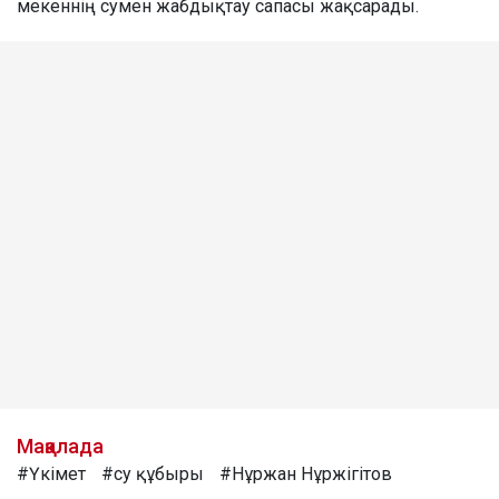
мекеннің сумен жабдықтау сапасы жақсарады.
Мақалада
#Үкімет
#су құбыры
#Нұржан Нұржігітов