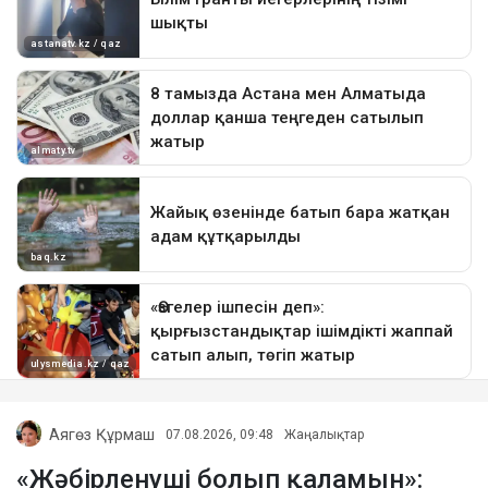
Аягөз Құрмаш
07.08.2026, 09:48
Жаңалықтар
«Жәбірленуші болып қаламын»: