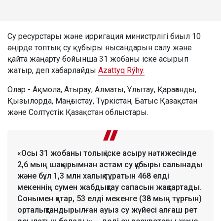
Су ресурстары және ирригация министрлігі биыл 10
өңірде топтық су құбыры нысандарын салу және
қайта жаңарту бойынша 31 жобаны іске асырып
жатыр, деп хабарлайды
Azattyq Rýhy.
Олар - Ақмола, Атырау, Алматы, Ұлытау, Қарағанды,
Қызылорда, Маңғыстау, Түркістан, Батыс Қазақстан
және Солтүстік Қазақстан облыстары.
«Осы 31 жобаны толық іске асыру нәтижесінде
2,6 мың шақырымнан астам су құбыры салынады
және бұл 1,3 млн халық тұратын 468 елді
мекеннің сумен жабдықтау сапасын жақсартады.
Сонымен қатар, 53 елді мекенге (38 мың тұрғын)
орталықтандырылған ауыз су жүйесі алғаш рет