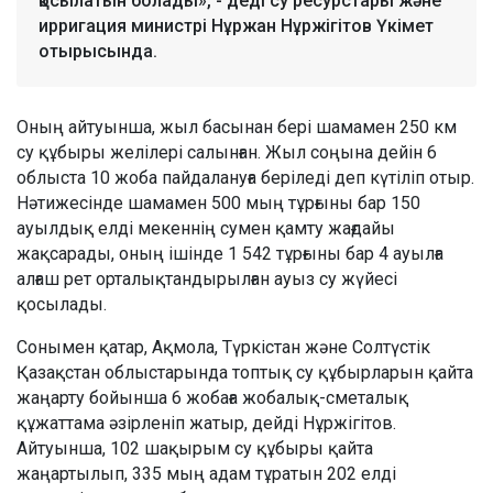
қосылатын болады», - деді су ресурстары және
ирригация министрі Нұржан Нұржігітов Үкімет
отырысында.
Оның айтуынша, жыл басынан бері шамамен 250 км
су құбыры желілері салынған. Жыл соңына дейін 6
облыста 10 жоба пайдалануға беріледі деп күтіліп отыр.
Нәтижесінде шамамен 500 мың тұрғыны бар 150
ауылдық елді мекеннің сумен қамту жағдайы
жақсарады, оның ішінде 1 542 тұрғыны бар 4 ауылға
алғаш рет орталықтандырылған ауыз су жүйесі
қосылады.
Сонымен қатар, Ақмола, Түркістан және Солтүстік
Қазақстан облыстарында топтық су құбырларын қайта
жаңарту бойынша 6 жобаға жобалық-сметалық
құжаттама әзірленіп жатыр, дейді Нұржігітов.
Айтуынша, 102 шақырым су құбыры қайта
жаңартылып, 335 мың адам тұратын 202 елді