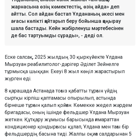
жарнасына өзің көмектестің, өзің айда» деп
айтты. Сол айдан бастап Ұлдананың әкесі мен
ағасы көлікті қайтарып беру бойынша қоңырау
шала бастады. Кейн жәбірленуш мәртебесінен
де бас тартуымды сұрады», - деді ол.
Еске салсақ, 2025 жылдың 30 қыркүйекте Ұлдана
Мырзуан реабилитолог-дәрігер Әділет Зейнелге
тұрмысқа шыққан. Екеуі 8 жыл көңіл жарастырып
жүрген еді.
8 қарашада Астанада тоғыз қабатты тұрғын үйдің
сыртқы кірпіш қаптамасы опырылып, астында
бірнеше тұрғын қалып қойған. Көмекке жедел жәрдем
бригадасы, оның ішінде фельдшер Ұлдана Мырзуан
жеткен. Құтқару жұмысы барысында ғимараттан
кондиционер қондырғысы құлап, Ұлдана мен тағы бір
фельдшердің басына тиді. Жалпы оқиға салдарынан 5