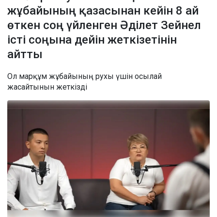
жұбайының қазасынан кейін 8 ай
өткен соң үйленген Әділет Зейнел
істі соңына дейін жеткізетінін
айтты
Ол марқұм жұбайының рухы үшін осылай
жасайтынын жеткізді