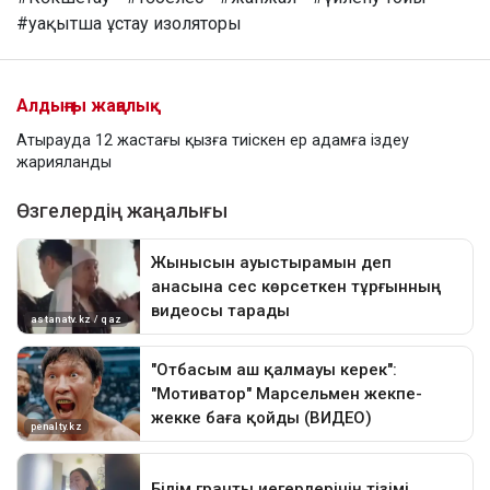
#уақытша ұстау изоляторы
Алдыңғы жаңалық
Атырауда 12 жастағы қызға тиіскен ер адамға іздеу
жарияланды