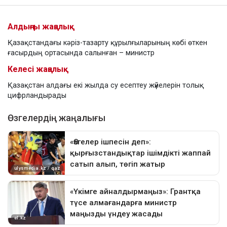
Алдыңғы жаңалық
Қазақстандағы кәріз-тазарту құрылғыларының көбі өткен
ғасырдың ортасында салынған – министр
Келесі жаңалық
Қазақстан алдағы екі жылда су есептеу жүйелерін толық
цифрландырады