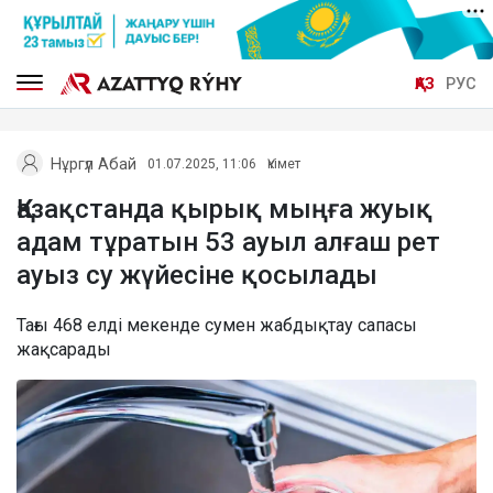
ҚАЗ
РУС
Нұргүл Абай
01.07.2025, 11:06
Үкімет
Қазақстанда қырық мыңға жуық
адам тұратын 53 ауыл алғаш рет
ауыз су жүйесіне қосылады
Тағы 468 елді мекенде сумен жабдықтау сапасы
жақсарады