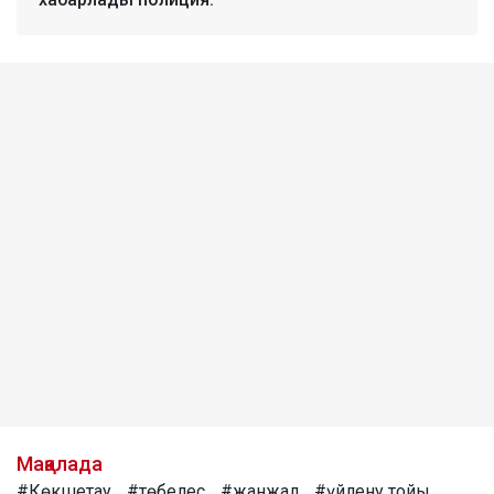
Мақалада
#Көкшетау
#төбелес
#жанжал
#үйлену тойы