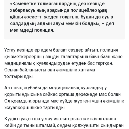
«Кәмелетке толмағандардың дер кезінде
хабарласуының арқасында полицейлер құқыққа
қайшы әрекетті жедел тоқтатып, бұдан да ауыр
салдардың алдын алуы мүмкін болды», – деп
мәлімдеді полиция.
Ұстау кезінде ер адам балағат сөздер айтып, полиция
қызметкерлерінің заңды талаптарына бағынбаған және
медициналық куәландырудан өтуден бас тартқан.
Осыған байланысты оған әкімшілік хаттама
толтырылды.
Ал оның жұбайы да медициналық куәландыру
қорытындысына сәйкес орташа дәрежеде мас болған.
Ол қоғамдық орында мас күйде жүргені үшін әкімшілік
жауапкершілікке тартылды.
Күдікті уақытша ұстау изоляторына жеткізілгеннен
кейін де тынышталмай, ондағы қолжуғышты сындырған.