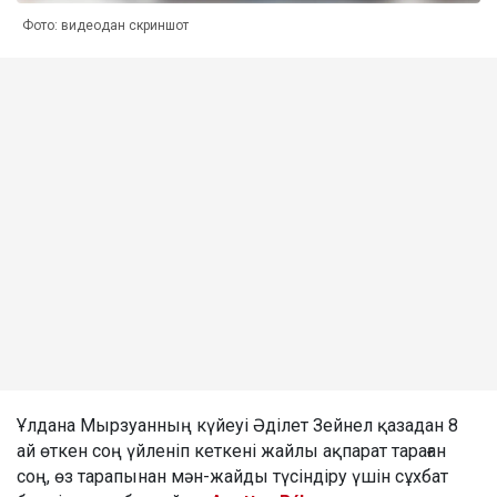
Фото: видеодан скриншот
Ұлдана Мырзуанның күйеуі Әділет Зейнел қазадан 8
ай өткен соң үйленіп кеткені жайлы ақпарат тараған
соң, өз тарапынан мән-жайды түсіндіру үшін сұхбат