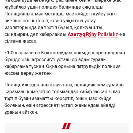
Көкшетауда неке қию рәсімінен кейінгі мереке жас
жұбайлар үшін полиция бөлімінде аяқталды.
Полицияның мәліметінше, мас күйдегі күйеу жігіт
әйеліне қол көтеріп, кейін уақытша ұстау
изоляторында да тәртіп бұзып, қолжуғышты
сындырған, деп хабарлайды
Azattyq Rýhy
Polisia.kz
-ке
сілтеме жасап.
«102» арнасына Көкшетаудағы қоғамдық орындардың
бірінде өзін агрессивті ұстаған ер адам туралы
хабарлама түскен. Оқиға орнына патрульдік полиция
жасағы дереу жеткен.
Полицейлердің анықтауынша, полицияға немқұрайлы
қарамаған кәмелетке толмағандар хабарласқан. Олар
тәртіп бұзған азаматты көрсетіп, оның мас күйде
болғанын, өзін агрессивті ұстап, жанындағы әйелді
ұрғанын айтқан.