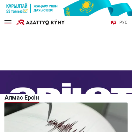
ҚАЗ
РУС
Алмас Ерсін