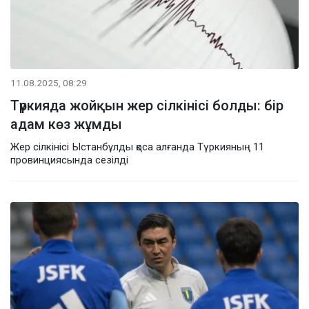
11.08.2025, 08:29
Түркияда жойқын жер сілкінісі болды: бір
адам көз жұмды
Жер сілкінісі Ыстанбұлды қоса алғанда Түркияның 11
провинциясында сезілді