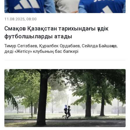
11.08.2025, 08:00
Смақов Қазақстан тарихындағы үздік
футболшыларды атады
Тимур Сегізбаев, Құралбек Ордабаев, Сейілда Байшақов,
деді «Жетісу» клубының бас бапкері