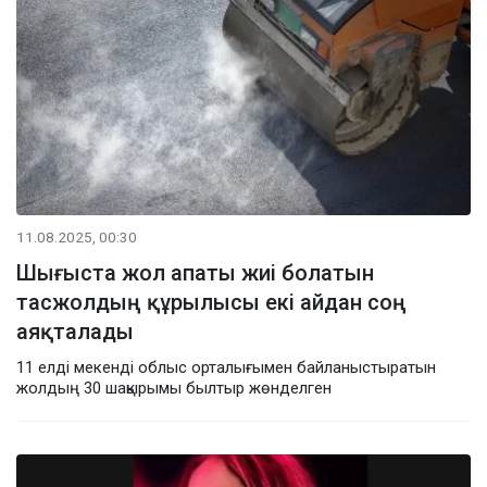
11.08.2025, 00:30
Шығыста жол апаты жиі болатын
тасжолдың құрылысы екі айдан соң
аяқталады
11 елді мекенді облыс орталығымен байланыстыратын
жолдың 30 шақырымы былтыр жөнделген