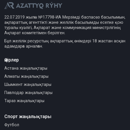
22.07.2019 жылғы №17798-ИА Мерзімді баспасөз басылымын,
ақпараттық агенттікті және желілік басылымды есепке қою
туралы куәлігі, Ақпарат және коммуникация министрлігінің
Ақпарат комитетімен берілген.
Бұл желілік ресурстың ақпараттық өнімдері 18 жастан асқан
адамдарға арналған.
Өңірлер
Астана жаңалықтары
Алматы жаңалықтары
Шымкент жаңалықтары
Павлодар жаңалықтары
Тараз жаңалықтары
Спорт жаңалықтары
Футбол