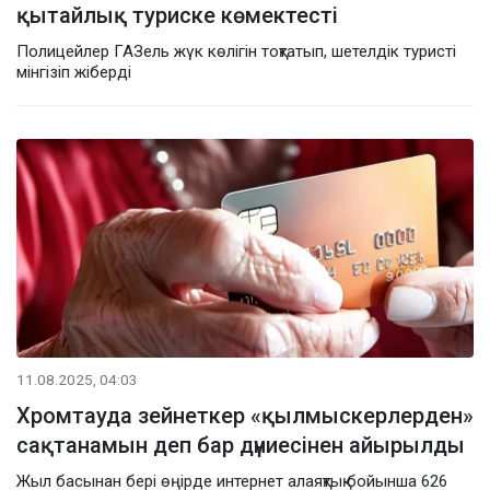
қытайлық туриске көмектесті
Полицейлер ГАЗель жүк көлігін тоқтатып, шетелдік туристі
мінгізіп жіберді
11.08.2025, 04:03
Хромтауда зейнеткер «қылмыскерлерден»
сақтанамын деп бар дүниесінен айырылды
Жыл басынан бері өңірде интернет алаяқтық бойынша 626