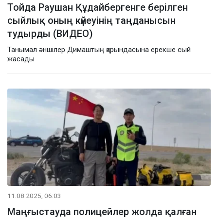
Тойда Раушан Құдайбергенге берілген
сыйлық оның күйеуінің таңданысын
тудырды (ВИДЕО)
Танымал әншілер Димаштың қарындасына ерекше сый
жасады
11.08.2025, 06:03
Маңғыстауда полицейлер жолда қалған