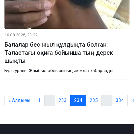
10.08.2025, 23:22
Балалар бес жыл құлдықта болған:
Таластағы оқиға бойынша тың дерек
шықты
Бұл туралы Жамбыл облысының әкімдігі хабарлады
« Алдыңғы
1
…
233
234
235
…
334
К