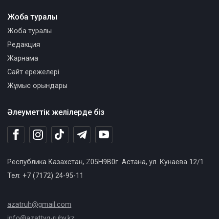
Жоба туралы
Жоба туралы
Редакция
Жарнама
Сайт ережелері
Жұмыс орындары
Әлеуметтік желілерде біз
Республика Казахстан, Z05H9B0г. Астана, ул. Кунаева 12/1
Тел: +7 (7172) 24-95-11
azatruh@gmail.com
info@azattyq-ruhy.kz