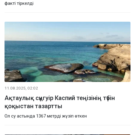
факті тіркелді
11.08.2025, 02:02
Ақтаулық сүңгуір Каспий теңізінің түбін
қоқыстан тазартты
Ол су астында 1367 метрді жүзіп өткен