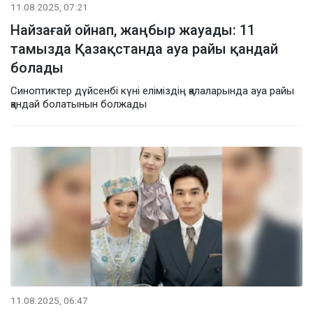
11.08.2025, 07:21
Найзағай ойнап, жаңбыр жауады: 11
тамызда Қазақстанда ауа райы қандай
болады
Синоптиктер дүйсенбі күні еліміздің қалаларында ауа райы
қандай болатынын болжады
11.08.2025, 06:47