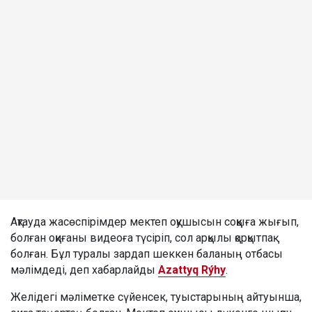
Ақтауда жасөспірімдер мектеп оқушысын соққыға жығып,
болған оқиғаны видеоға түсіріп, сол арқылы қорқытпақ
болған. Бұл туралы зардап шеккен баланың отбасы
мәлімдеді, деп хабарлайды
Azattyq Rýhy
.
Желідегі мәліметке сүйенсек, туыстарының айтуынша,