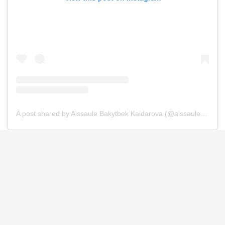
A post shared by Aissaule Bakytbek Kaidarova (@aissaulebakytbek)