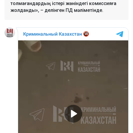
толмағандардың істері жөніндегі комиссияға
жолданды», – делінген ПД мәліметінде.