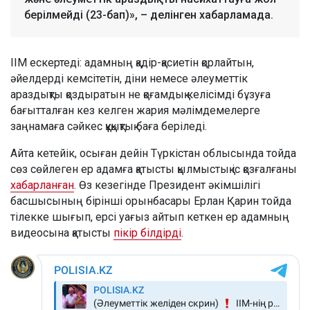
берілмейді (23-бап)», – делінген хабарламада.
ІІМ ескертеді: адамның қадір-қасиетін қорлайтын,
әйелдерді кемсітетін, діни немесе әлеуметтік
араздықты қоздыратын не қоғамдық келісімді бұзуға
бағытталған кез келген жария мәлімдемелерге
заңнамаға сәйкес құқықтық баға беріледі.
Айта кетейік, осыған дейін Түркістан облысында тойда
сөз сөйлеген ер адамға қатысты қылмыстық іс қозғалғаны
хабарланған
. Өз кезегінде Президент әкімшілігі
басшысының бірінші орынбасары Ерлан Қарин тойда
тілекке шығып, ерсі уағыз айтып кеткен ер адамның
видеосына қатысты
пікір білдірді
.