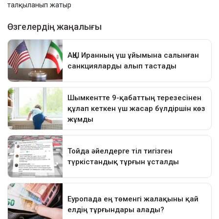
талқыланып жатыр