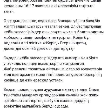
оқиға таңертең болған. Мектеп оқушысы дүкенге шыққан
кезде оны 16-17 жастағы екі жасөспірім тоқтатып
алған.
Олардың сөзінше, күдіктілер баладан үйінен басқа бір
жігітті алдап шығаруын талап еткен. Ол бас тартқаннан
кейін жасөспірімдер оны соққыға жығып, болған оқиғаны
жәбірленушінің телефонына түсірген. Кейін бұл
видеоны әлгі жігітке жіберіп, «Егер шықпасаң,
досыңды осылай ұрамыз» деп қорқытқан.
Оқиғадан кейін жасөспірімдер ата-аналарымен бірге
учаскелік полиция қызметкеріне жеткізілген.
Жәбірленуші тараптың айтуынша, олар өз әрекеттерін
жоққа шығармаған және тіпті полиция қызметкерлерінің
көзінше де өзін өрескел ұстаған.
Зардап шеккен оқушы ауруханаға жатқызылды. Оның
туыстары құқық қорғау органдарынан оқиғаны жан-жақты
әрі объективті тергеп, шабуыл жасағандардың
әрекетіне құқықтық баға беруді сұрады.