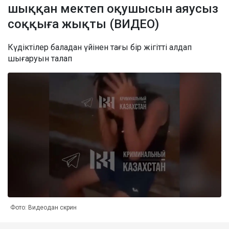
шыққан мектеп оқушысын аяусыз
соққыға жықты (ВИДЕО)
Күдіктілер баладан үйінен тағы бір жігітті алдап
шығаруын талап
Фото: Видеодан скрин