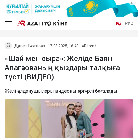
ҚАЗ
РУС
Дәулет Ботагөз
17.08.2025, 16:49
AR trend
«Шай мен сыра»: Желіде Баян
Алагөзованың қыздары талқыға
түсті (ВИДЕО)
Желі қолданушылары видеоны әртүрлі бағалады