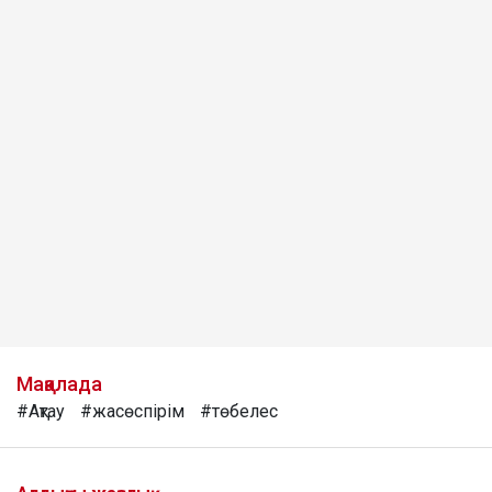
Мақалада
#Ақтау
#жасөспірім
#төбелес