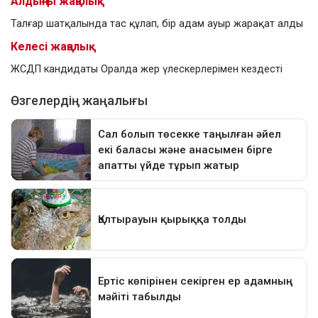
Алдыңғы жаңалық
Талғар шатқалында тас құлап, бір адам ауыр жарақат алды
Келесі жаңалық
ЖСДП кандидаты Оралда жер үлескерлерімен кездесті