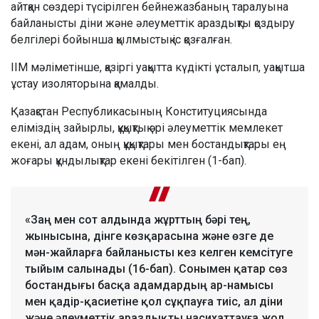
айтқан сөздері түсірілген бейнежазбаның таралуына
байланысты діни және әлеуметтік араздықты қоздыру
белгілері бойынша қылмыстық іс қозғалған.
ІІМ мәліметінше, қазіргі уақытта күдікті ұсталып, уақытша
ұстау изоляторына қамалды.
Қазақстан Республикасының Конституциясында
еліміздің зайырлы, құқықтық әрі әлеуметтік мемлекет
екені, ал адам, оның құқықтары мен бостандықтары ең
жоғары құндылықтар екені бекітілген (1-бап).
«Заң мен сот алдында жұрттың бәрі тең,
жынысына, дінге көзқарасына және өзге де
мән-жайларға байланысты кез келген кемсітуге
тыйым салынады (16-бап). Сонымен қатар сөз
бостандығы басқа адамдардың ар-намысы
мен қадір-қасиетіне қол сұқпауға тиіс, ал діни
және әлеуметтік араздықты насихаттауға жол