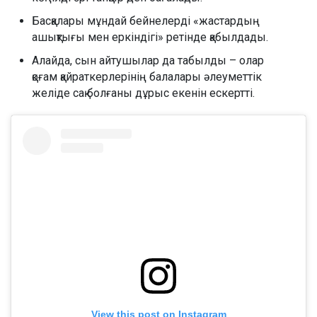
Басқалары мұндай бейнелерді «жастардың
ашықтығы мен еркіндігі» ретінде қабылдады.
Алайда, сын айтушылар да табылды – олар
қоғам қайраткерлерінің балалары әлеуметтік
желіде сақ болғаны дұрыс екенін ескертті.
View this post on Instagram