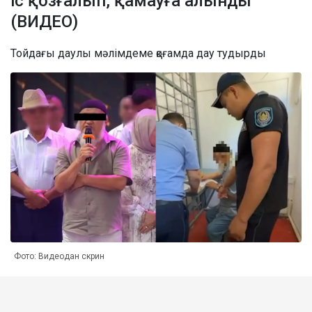
іс қозғалып, қамауға алынды
(ВИДЕО)
Тойдағы даулы мәлімдеме қоғамда дау тудырды
Фото: Видеодан скрин