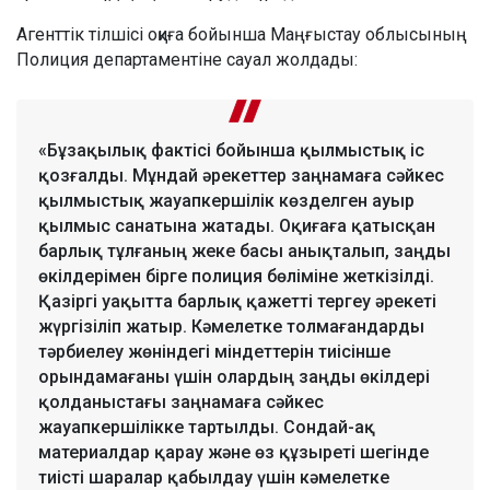
Агенттік тілшісі оқиға бойынша Маңғыстау облысының
Полиция департаментіне сауал жолдады:
«Бұзақылық фактісі бойынша қылмыстық іс
қозғалды. Мұндай әрекеттер заңнамаға сәйкес
қылмыстық жауапкершілік көзделген ауыр
қылмыс санатына жатады. Оқиғаға қатысқан
барлық тұлғаның жеке басы анықталып, заңды
өкілдерімен бірге полиция бөліміне жеткізілді.
Қазіргі уақытта барлық қажетті тергеу әрекеті
жүргізіліп жатыр. Кәмелетке толмағандарды
тәрбиелеу жөніндегі міндеттерін тиісінше
орындамағаны үшін олардың заңды өкілдері
қолданыстағы заңнамаға сәйкес
жауапкершілікке тартылды. Сондай-ақ
материалдар қарау және өз құзыреті шегінде
тиісті шаралар қабылдау үшін кәмелетке