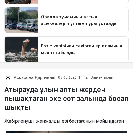
Асқарова Қарлығаш
05.08.2026, 14:42
Заң мен тәртіп
Атырауда ұлын алты жерден
пышақтаған әке сот залында босап
шықты
Жәбірленуші жанжалды өзі бастағанын мойындаған