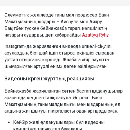
Әлеуметтік желілерде танымал продюсер Баян
Мақсатқызының қыздары – Айсәуле мен Айару
Бақытбек түскен бейнежазба тарап, көпшіліктің
назарын аударды, деп хабарлайды
Azattyq Rýhy.
Instagram-да жарияланған видеода әпкелі-сіңлілі
арулардың бірі шай ішіп отырса, екіншісі сырадан
ұрттап отырғаны көрінеді. Жазбаға «бір зауытта
шығарылған әртүрлі өнім» деген әзілі қосылған.
Видеоны көрген жұрттың реакциясы
Бейнежазба жарияланған сәттен бастап қолданушылар
арасында кеңінен талқылануда. Әсіресе, Баян
Мақсатқызының танымалдылығы мен қыздарының ел
алдына жиі шығуы пікірталасты одан әрі қыздырған.
Кейбір желі қолданушылары бұл видеоны
көңілді әрі тапқыр деп бағалады.