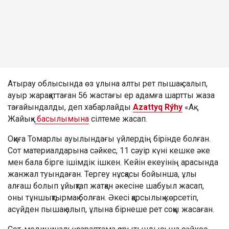
Атырау облысында өз ұлына алты рет пышақ салып,
ауыр жарақаттаған 56 жастағы ер адамға шартты жаза
тағайындалды, деп хабарлайды
Azattyq Rýhy
«Ақ
Жайық»
басылымына
сілтеме жасап.
Оқиға Томарлы ауылындағы үйлердің бірінде болған.
Сот материалдарына сәйкес, 11 сәуір күні кешке әке
мен бала бірге ішімдік ішкен. Кейін екеуінің арасында
жанжал туындаған. Тергеу нұсқасы бойынша, ұлы
алғаш болып ұйықтап жатқан әкесіне шабуыл жасап,
оны тұншықтырмақ болған. Әкесі қарсылық көрсетіп,
асүйден пышақ алып, ұлына бірнеше рет соққы жасаған.