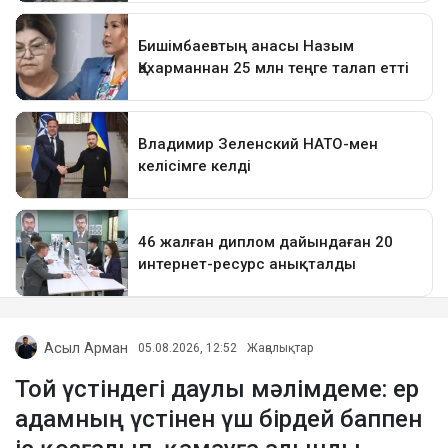
Асыл Арман
05.08.2026, 12:52
Жаңалықтар
Той үстіндегі даулы мәлімдеме: ер
адамның үстінен үш бірдей баппен