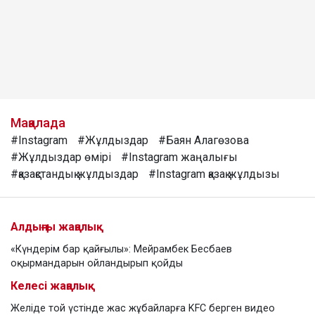
Мақалада
#Instagram
#Жұлдыздар
#Баян Алагөзова
#Жұлдыздар өмірі
#Instagram жаңалығы
#қазақстандық жұлдыздар
#Instagram қазақ жұлдызы
Алдыңғы жаңалық
«Күндерім бар қайғылы»: Мейрамбек Бесбаев
оқырмандарын ойландырып қойды
Келесі жаңалық
Желіде той үстінде жас жұбайларға KFC берген видео