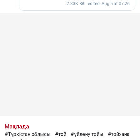
Мақалада
#Түркістан облысы
#той
#үйлену тойы
#тойхана