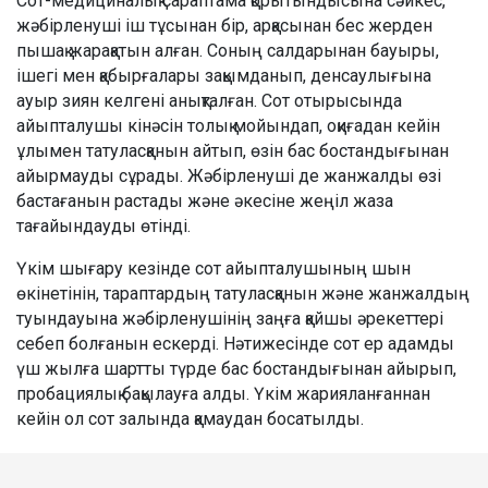
Сот-медициналық сараптама қорытындысына сәйкес,
жәбірленуші іш тұсынан бір, арқасынан бес жерден
пышақ жарақатын алған. Соның салдарынан бауыры,
ішегі мен қабырғалары зақымданып, денсаулығына
ауыр зиян келгені анықталған. Сот отырысында
айыпталушы кінәсін толық мойындап, оқиғадан кейін
ұлымен татуласқанын айтып, өзін бас бостандығынан
айырмауды сұрады. Жәбірленуші де жанжалды өзі
бастағанын растады және әкесіне жеңіл жаза
тағайындауды өтінді.
Үкім шығару кезінде сот айыпталушының шын
өкінетінін, тараптардың татуласқанын және жанжалдың
туындауына жәбірленушінің заңға қайшы әрекеттері
себеп болғанын ескерді. Нәтижесінде сот ер адамды
үш жылға шартты түрде бас бостандығынан айырып,
пробациялық бақылауға алды. Үкім жарияланғаннан
кейін ол сот залында қамаудан босатылды.