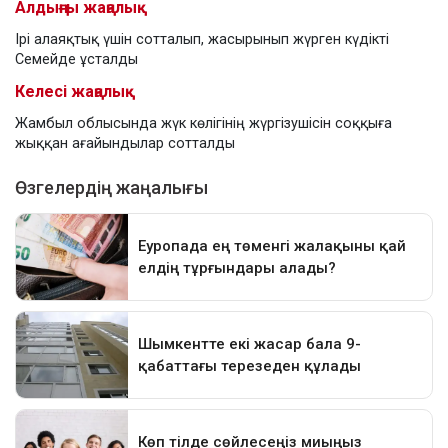
Алдыңғы жаңалық
Ірі алаяқтық үшін сотталып, жасырынып жүрген күдікті
Семейде ұсталды
Келесі жаңалық
Жамбыл облысында жүк көлігінің жүргізушісін соққыға
жыққан ағайындылар сотталды