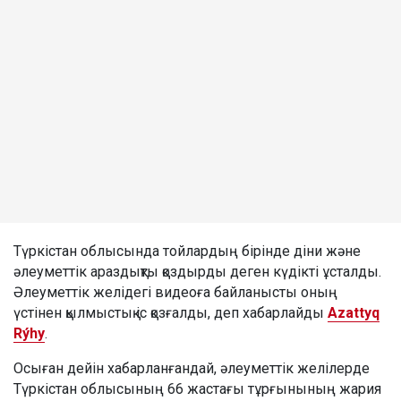
Түркістан облысында тойлардың бірінде діни және
әлеуметтік араздықты қоздырды деген күдікті ұсталды.
Әлеуметтік желідегі видеоға байланысты оның
үстінен қылмыстық іс қозғалды, деп хабарлайды
Azattyq
Rýhy
.
Осыған дейін хабарланғандай, әлеуметтік желілерде
Түркістан облысының 66 жастағы тұрғынының жария