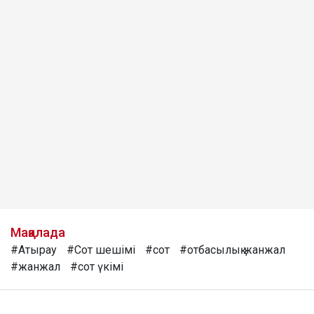
Мақалада
#Атырау
#Сот шешімі
#сот
#отбасылық жанжал
#жанжал
#сот үкімі