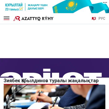
ҚАЗ
РУС
Зиябек Қабылдинов туралы жаңалықтар