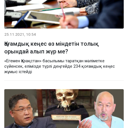
25.11.2021, 10:54
Қоғамдық кеңес өз міндетін толық
орындай алып жүр ме?
«Егемен Қазақстан» басылымы таратқан мәліметке
сүйенсек, елімізде түрлі деңгейде 234 қоғамдық кеңес
жұмыс істейді