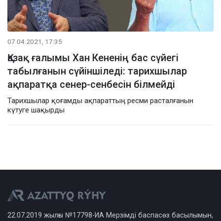
07.04.2021, 17:35
Қазақ ғалымы Хан Кененің бас сүйегі
табылғанын сүйіншіледі: тарихшылар
ақпаратқа сенер-сенбесін білмейді
Тарихшылар қоғамды ақпараттың ресми расталғанын
күтуге шақырды
22.07.2019 жылғы №17798-ИА Мерзімді баспасөз басылымын,