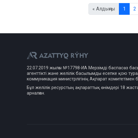
« Алдыңғы
1
2
22.07.2019 жылғы №17798-ИА Мерзімді баспасөз ба
агенттікті және желілік басылымды есепке қою турал
коммуникация министрлігінің Ақпарат комитетімен б
Бұл желілік ресурстың ақпараттық өнімдері 18 жаст
арналған.