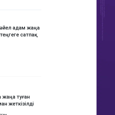
 әйел адам жаңа
 теңгеге сатпақ
 жаңа туған
ман жеткізілді
лген