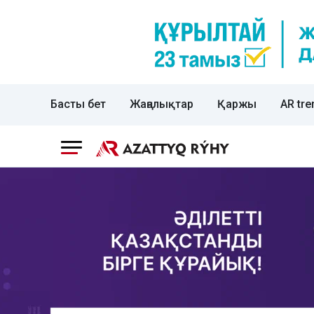
Басты бет
Жаңалықтар
Қаржы
AR tre