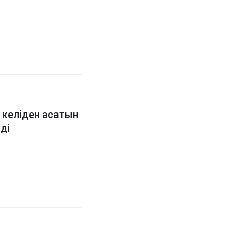
келіден асатын
ді