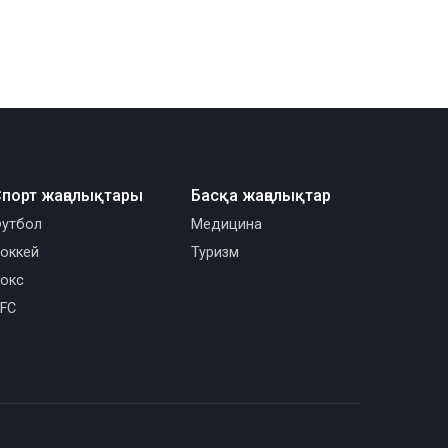
порт жаңалықтары
Басқа жаңалықтар
утбол
Медицина
оккей
Туризм
окс
FC