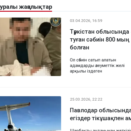
 туралы жаңалықтар
03.04.2026, 16:59
Түркістан облысында
туған сәбиін 800 мың
болған
Ол сәбиін сатып алатын
адамдарды әлеуметтік желі
арқылы іздеген
25.03.2026, 22:22
Павлодар облысында
егіздер тікұшақпен а
Шарбақты ауданынан жеткізі