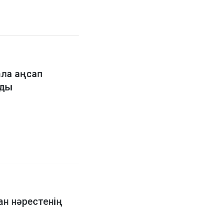
ала аңсап
лды
н нәрестенің