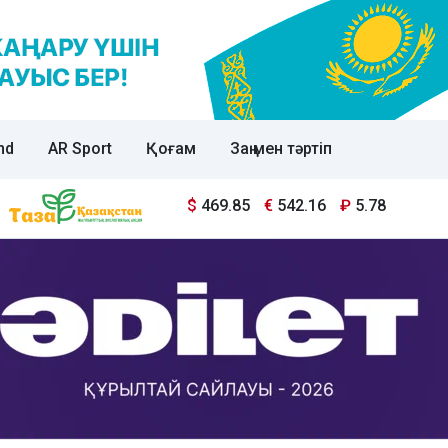
nd
AR Sport
Қоғам
Заң мен тәртіп
$
469.85
€
542.16
₽
5.78