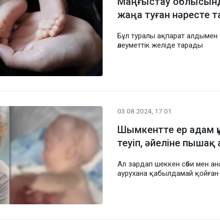
Маңғыстау облысын
жаңа туған нәресте 
Бұл туралы ақпарат алдымен
әлеуметтік желіде тарады
03.08.2024, 17:01
Шымкентте ер адам ү
теуіп, әйеліне пышақ 
Ал зардап шеккен сәби мен а
аурухана қабылдамай қойған