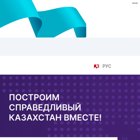
ҚАЗ
РУС