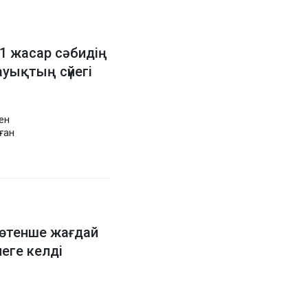
1 жасар сәбидің
уықтың сүйегі
ен
ған
өтенше жағдай
иеге келді