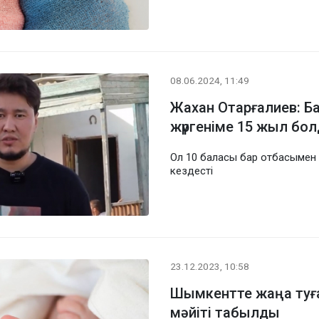
08.06.2024, 11:49
Жахан Отарғалиев: Б
жүргеніме 15 жыл бо
Ол 10 баласы бар отбасымен
кездесті
23.12.2023, 10:58
Шымкентте жаңа туға
мәйіті табылды