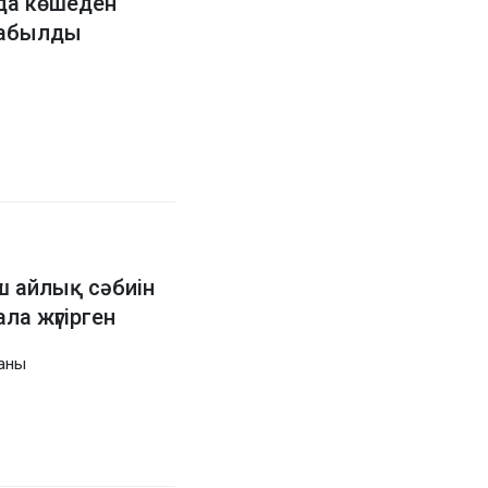
да көшеден
табылды
ш айлық сәбиін
ала жүгірген
наны