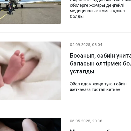
сәбилерге жоғары деңгейлі
медициналық көмек қажет
болды
02.09.2025, 08:04
Босанып, сәбиін унита
баласын өлтірмек бо
ұсталды
Әйел адам жаңа туған сәбиін
әжетханаға тастап кеткен
06.05.2025, 20:38