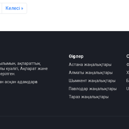
Келесі »
Өңірлер
С
сылымын, ақпараттық
Астана жаңалықтары
Ф
ы куәлігі, Ақпарат және
Алматы жаңалықтары
Х
ерілген.
Шымкент жаңалықтары
Б
ан асқан адамдарға
Павлодар жаңалықтары
U
Тараз жаңалықтары