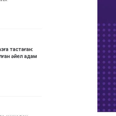
зға тастаған:
лған әйел адам