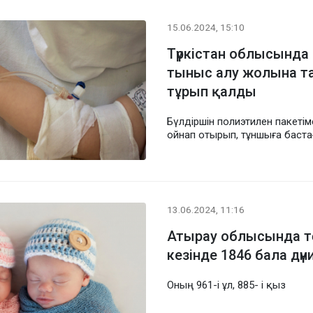
15.06.2024, 15:10
Түркістан облысында 
тыныс алу жолына та
тұрып қалды
Бүлдіршін полиэтилен пакетім
ойнап отырып, тұншыға баста
13.06.2024, 11:16
Атырау облысында т
кезінде 1846 бала дүн
Оның 961-і ұл, 885- і қыз