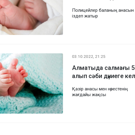
Полицейлер баланың анасын
іздеп жатыр
03.10.2022, 21:25
Алматыда салмағы 5 
алып сәби дүниеге кел
Қазір анасы мен нәрестенің
жағдайы жақсы