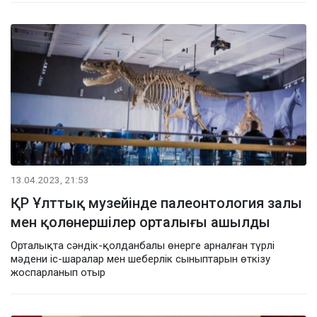
13.04.2023, 21:53
ҚР Ұлттық музейінде палеонтология залы
мен қолөнершілер орталығы ашылды
Орталықта сәндік-қолданбалы өнерге арналған түрлі
мәдени іс-шаралар мен шеберлік сыныптарын өткізу
жоспарланып отыр