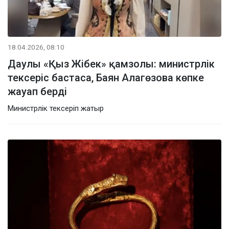
18.04.2026, 08:10
Даулы «Қыз Жібек» қамзолы: министрлік
тексеріс бастаса, Баян Алагөзова көпке
жауап берді
Министрлік тексеріп жатыр