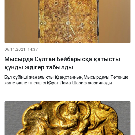
06.11.2021, 14:37
Мысырда Сұлтан Бейбарысқа қатысты
құнды жәдігер табылды
Бұл сүйінші жаңалықты Қазақстанның Мысырдағы Төтенше
және өкілетті елшісі Қайрат Лама Шариф жариялады