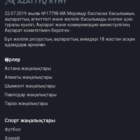
22.07.2019 жылғы №17798-ИА Мерзімді баспасөз басылымын,
ақпараттық агенттікті және желілік басылымды есепке қою
туралы куәлігі, Ақпарат және коммуникация министрлігінің
Ақпарат комитетімен берілген.
Бұл желілік ресурстың ақпараттық өнімдері 18 жастан асқан
адамдарға арналған.
Өңірлер
Астана жаңалықтары
Алматы жаңалықтары
Шымкент жаңалықтары
Павлодар жаңалықтары
Тараз жаңалықтары
Спорт жаңалықтары
Футбол
Хоккей