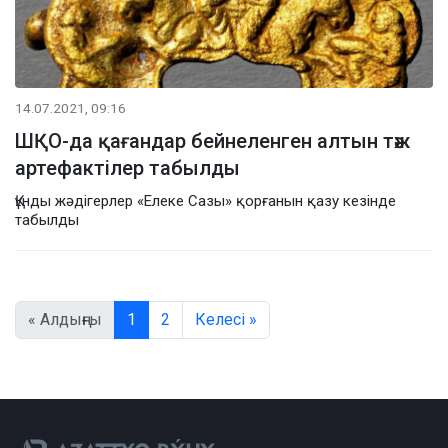
14.07.2021, 09:16
ШҚО-да қағандар бейнеленген алтын тәж
артефактілер табылды
Құнды жәдігерлер «Елеке Сазы» қорғанын қазу кезінде
табылды
« Алдыңғы
1
2
Келесі »