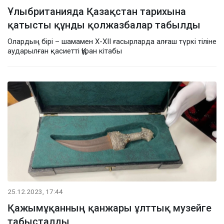
Ұлыбританияда Қазақстан тарихына
қатысты құнды қолжазбалар табылды
Олардың бірі – шамамен X-XII ғасырларда алғаш түркі тіліне
аударылған қасиетті Құран кітабы
25.12.2023, 17:44
Қажымұқанның қанжары ұлттық музейге
табысталды