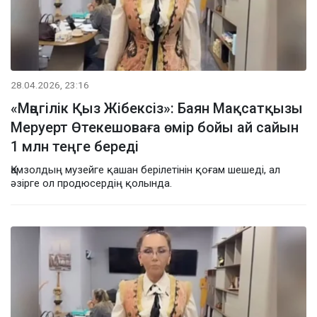
28.04.2026, 23:16
«Мәңгілік Қыз Жібексіз»: Баян Мақсатқызы
Меруерт Өтекешоваға өмір бойы ай сайын
1 млн теңге береді
Қамзолдың музейге қашан берілетінін қоғам шешеді, ал
әзірге ол продюсердің қолында.