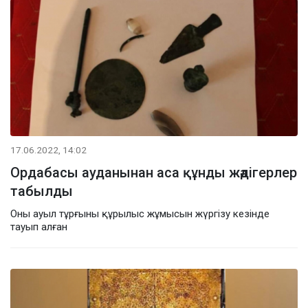
17.06.2022, 14:02
Ордабасы ауданынан аса құнды жәдігерлер
табылды
Оны ауыл тұрғыны құрылыс жұмысын жүргізу кезінде
тауып алған