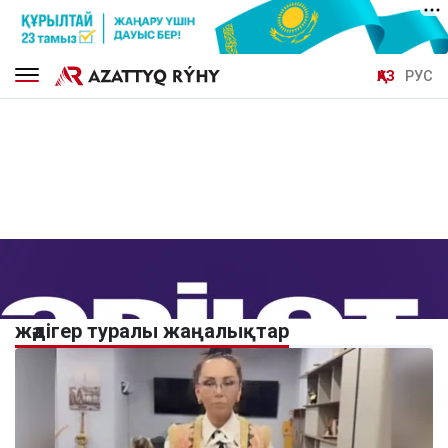
ҚАЗ
РУС
жәдігер туралы жаңалықтар