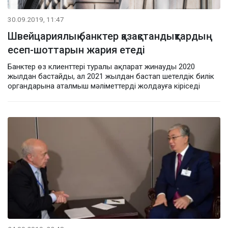
30.09.2019, 11:47
Швейцариялық банктер қазақстандықтардың
есеп-шоттарын жария етеді
Банктер өз клиенттері туралы ақпарат жинауды 2020
жылдан бастайды, ал 2021 жылдан бастап шетелдік билік
органдарына аталмыш мәліметтерді жолдауға кіріседі