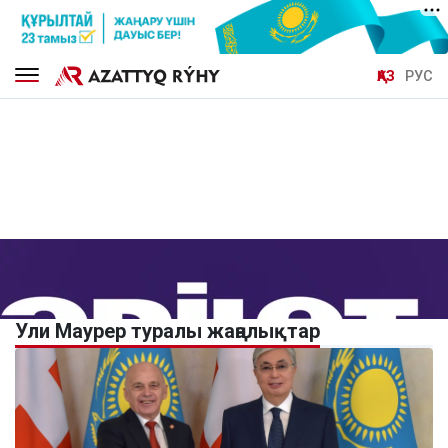
ҚАЗ
РУС
Ули Маурер туралы жаңалықтар