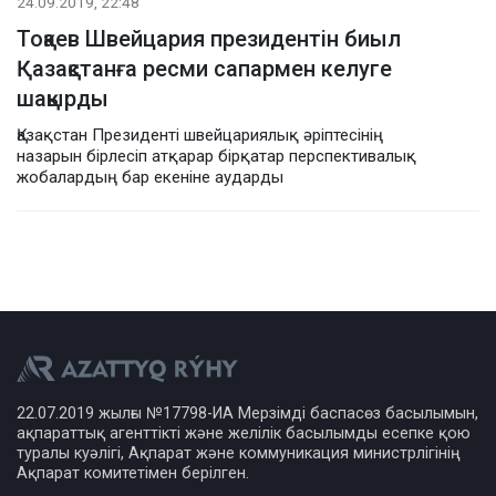
24.09.2019, 22:48
Тоқаев Швейцария президентін биыл
Қазақстанға ресми сапармен келуге
шақырды
Қазақстан Президенті швейцариялық әріптесінің
назарын бірлесіп атқарар бірқатар перспективалық
жобалардың бар екеніне аударды
22.07.2019 жылғы №17798-ИА Мерзімді баспасөз басылымын,
ақпараттық агенттікті және желілік басылымды есепке қою
туралы куәлігі, Ақпарат және коммуникация министрлігінің
Ақпарат комитетімен берілген.