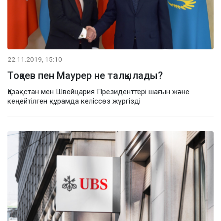
22.11.2019, 15:10
Тоқаев пен Маурер не талқылады?
Қазақстан мен Швейцария Президенттері шағын және
кеңейтілген құрамда келіссөз жүргізді