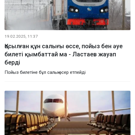
19.02.2025, 11:37
Қосылған құн салығы өссе, пойыз бен әуе
билеті қымбаттай ма - Ластаев жауап
берді
Пойыз билетіне бұл салық әсер етпейді