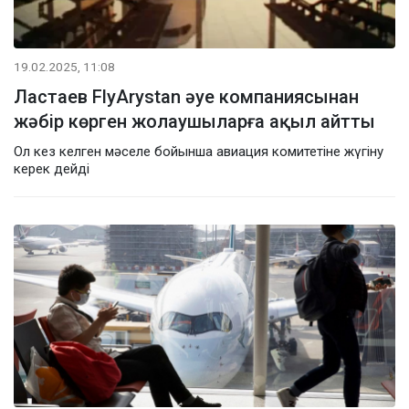
19.02.2025, 11:08
Ластаев FlyArystan әуе компаниясынан
жәбір көрген жолаушыларға ақыл айтты
Ол кез келген мәселе бойынша авиация комитетіне жүгіну
керек дейді