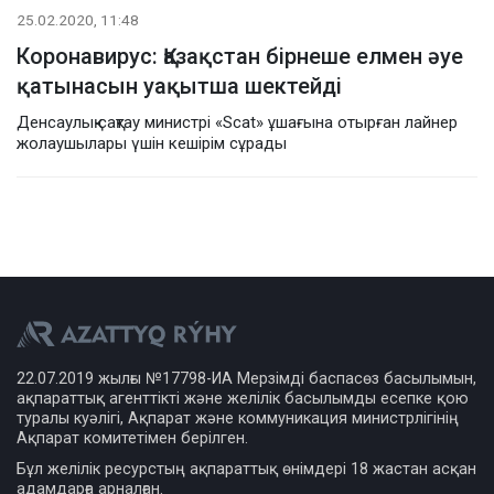
25.02.2020, 11:48
Коронавирус: Қазақстан бірнеше елмен әуе
қатынасын уақытша шектейді
Денсаулық сақтау министрі «Scat» ұшағына отырған лайнер
жолаушылары үшін кешірім сұрады
22.07.2019 жылғы №17798-ИА Мерзімді баспасөз басылымын,
ақпараттық агенттікті және желілік басылымды есепке қою
туралы куәлігі, Ақпарат және коммуникация министрлігінің
Ақпарат комитетімен берілген.
Бұл желілік ресурстың ақпараттық өнімдері 18 жастан асқан
адамдарға арналған.