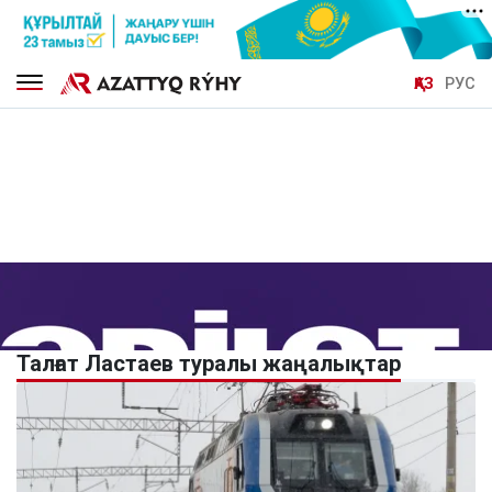
ҚАЗ
РУС
Талғат Ластаев туралы жаңалықтар