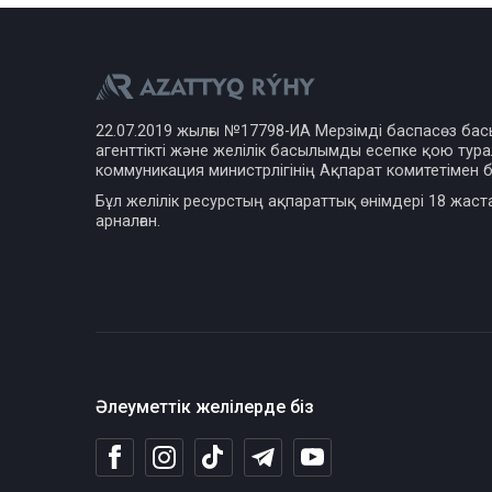
22.07.2019 жылғы №17798-ИА Мерзімді баспасөз ба
агенттікті және желілік басылымды есепке қою турал
коммуникация министрлігінің Ақпарат комитетімен б
Бұл желілік ресурстың ақпараттық өнімдері 18 жаст
арналған.
Әлеуметтік желілерде біз