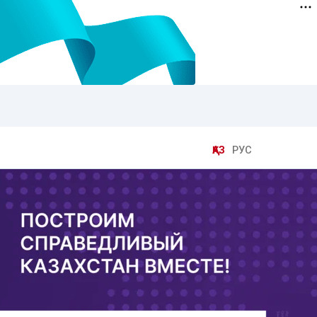
ҚАЗ
РУС