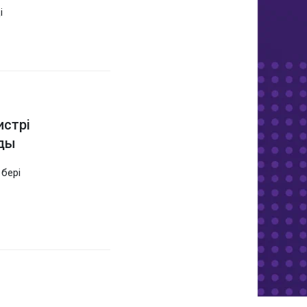
і
истрі
ды
 бері