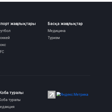
порт жаңалықтары
Басқа жаңалықтар
утбол
Медицина
оккей
Туризм
окс
FC
Жоба туралы
оба туралы
едакция