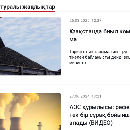
в туралы жаңалықтар
26.08.2025, 12:27
Қазақстанда биыл кө
ма
Тариф отын тасымалының құн
тікелей байланысты дейді ви
министр
27.06.2024, 13:21
АЭС құрылысы: рефе
тек бір сұрақ бойынша
алады (ВИДЕО)