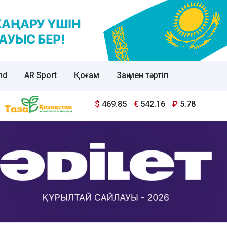
nd
AR Sport
Қоғам
Заң мен тәртіп
$
469.85
€
542.16
₽
5.78