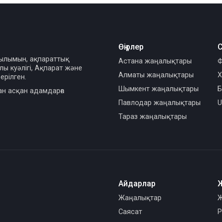
Өңірлер
С
сылымын, ақпараттық
Астана жаңалықтары
Ф
ы куәлігі, Ақпарат және
Алматы жаңалықтары
Х
ерілген.
Шымкент жаңалықтары
Б
ан асқан адамдарға
Павлодар жаңалықтары
U
Тараз жаңалықтары
Айдарлар
Жаңалықтар
Ж
Саясат
Р