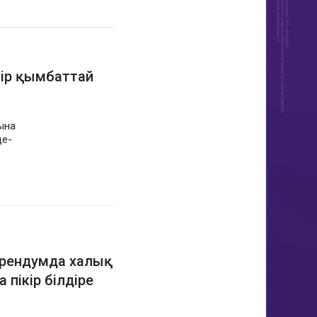
мір қымбаттай
ына
це-
рендумда халық
 пікір білдіре