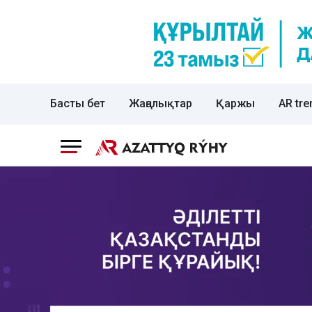
Басты бет
Жаңалықтар
Қаржы
AR tre