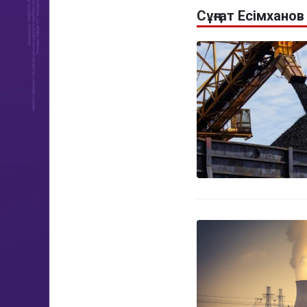
Сұңғат Есімхано