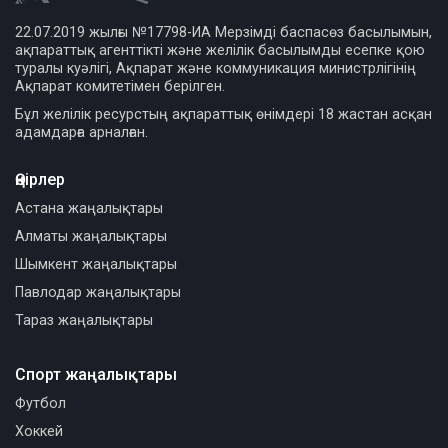
22.07.2019 жылғы №17798-ИА Мерзімді баспасөз басылымын,
ақпараттық агенттікті және желілік басылымды есепке қою
туралы куәлігі, Ақпарат және коммуникация министрлігінің
Ақпарат комитетімен берілген.
Бұл желілік ресурстың ақпараттық өнімдері 18 жастан асқан
адамдарға арналған.
Өңірлер
Астана жаңалықтары
Алматы жаңалықтары
Шымкент жаңалықтары
Павлодар жаңалықтары
Тараз жаңалықтары
Спорт жаңалықтары
Футбол
Хоккей