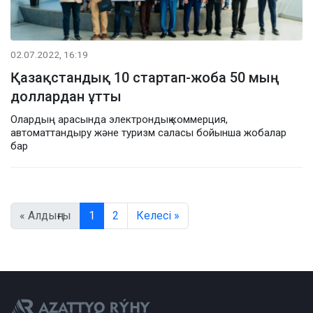
02.07.2022, 16:19
Қазақстандық 10 стартап-жоба 50 мың
доллардан ұтты
Олардың арасында электрондық коммерция,
автоматтандыру және туризм саласы бойынша жобалар
бар
« Алдыңғы
1
2
Келесі »