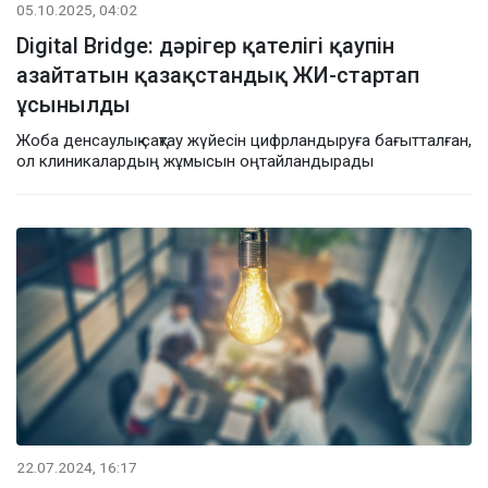
05.10.2025, 04:02
Digital Bridge: дәрігер қателігі қаупін
азайтатын қазақстандық ЖИ-стартап
ұсынылды
Жоба денсаулық сақтау жүйесін цифрландыруға бағытталған,
ол клиникалардың жұмысын оңтайландырады
22.07.2024, 16:17