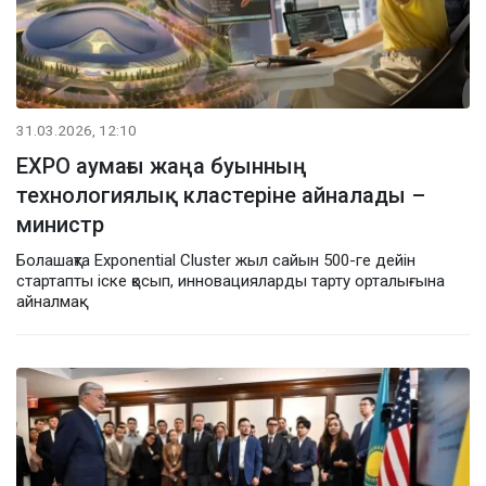
31.03.2026, 12:10
EXPO аумағы жаңа буынның
технологиялық кластеріне айналады –
министр
Болашақта Exponential Cluster жыл сайын 500-ге дейін
стартапты іске қосып, инновацияларды тарту орталығына
айналмақ