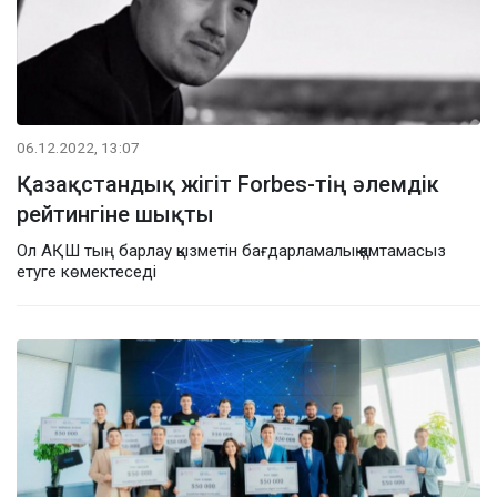
06.12.2022, 13:07
Қазақстандық жігіт Forbes-тің әлемдік
рейтингіне шықты
Ол АҚШ тың барлау қызметін бағдарламалық қамтамасыз
етуге көмектеседі