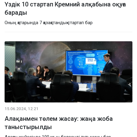
Үздік 10 стартап Кремний алқабына оқуға
барады
Оның қатарында 7 қазақстандық стартап бар
15.06.2024, 12:21
Алақанмен төлем жасау: жаңа жоба
таныстырылды
Алақан жүйесінде 100 мың белсенді тұтынушы бар