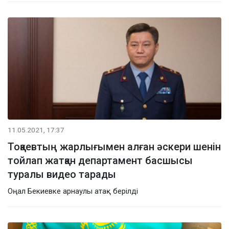
11.05.2021, 17:37
Тоқаевтың жарлығымен алған әскери шенін
тойлап жатқан департамент басшысы
туралы видео тарады
Оңал Бекиевке арнаулы атақ берілді