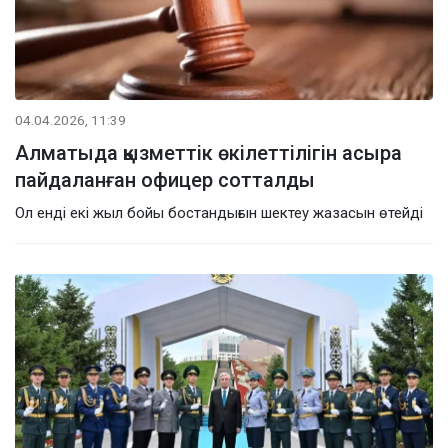
04.04.2026, 11:39
Алматыда қызметтік өкілеттілігін асыра
пайдаланған офицер сотталды
Ол енді екі жыл бойы бостандығын шектеу жазасын өтейді