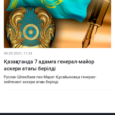
06.05.2021, 11:23
Қазақстанда 7 адамға генерал-майор
әскери атағы берілді
Руслан Шпекбаев пен Марат Құсайыновқа генерал-
лейтенант әскери атағы берілді