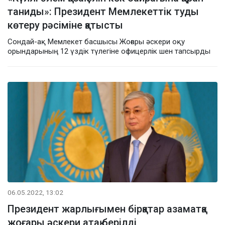
таниды»: Президент Мемлекеттік туды
көтеру рәсіміне қатысты
Сондай-ақ Мемлекет басшысы Жоғары әскери оқу
орындарының 12 үздік түлегіне офицерлік шен тапсырды
06.05.2022, 13:02
Президент жарлығымен бірқатар азаматқа
жоғары әскери атақ берілді