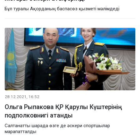
Бұл туралы Ақорданың баспасөз қызметі мәлімдеді
28.12.2021, 16:52
Ольга Рыпакова ҚР Қарулы Күштерінің
подполковнигі атанды
Салтанатты шарада өзге де әскери спортшылар
марапатталды