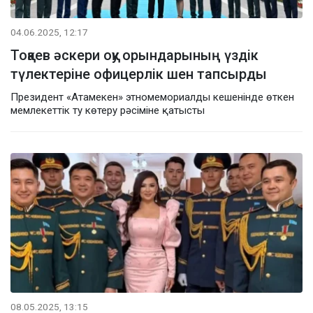
04.06.2025, 12:17
Тоқаев әскери оқу орындарының үздік
түлектеріне офицерлік шен тапсырды
Президент «Атамекен» этномемориалды кешенінде өткен
мемлекеттік ту көтеру рәсіміне қатысты
08.05.2025, 13:15