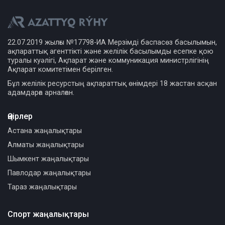
22.07.2019 жылғы №17798-ИА Мерзімді баспасөз басылымын,
ақпараттық агенттікті және желілік басылымды есепке қою
туралы куәлігі, Ақпарат және коммуникация министрлігінің
Ақпарат комитетімен берілген.
Бұл желілік ресурстың ақпараттық өнімдері 18 жастан асқан
адамдарға арналған.
Өңірлер
Астана жаңалықтары
Алматы жаңалықтары
Шымкент жаңалықтары
Павлодар жаңалықтары
Тараз жаңалықтары
Спорт жаңалықтары