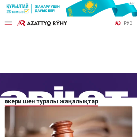
ҚАЗ
РУС
әскери шен туралы жаңалықтар