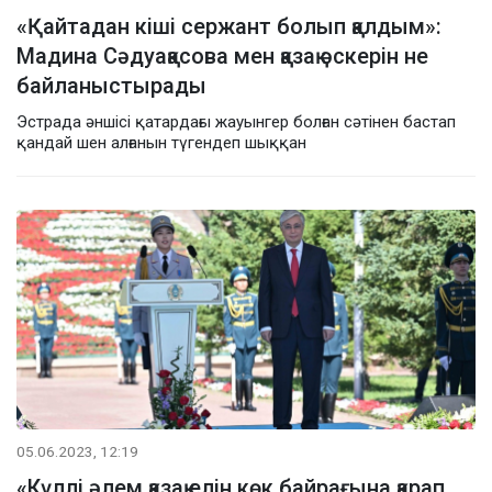
«Қайтадан кіші сержант болып қалдым»:
Мадина Сәдуақасова мен қазақ әскерін не
байланыстырады
Эстрада әншісі қатардағы жауынгер болған сәтінен бастап
қандай шен алғанын түгендеп шыққан
05.06.2023, 12:19
«Күллі әлем қазақ елін көк байрағына қарап