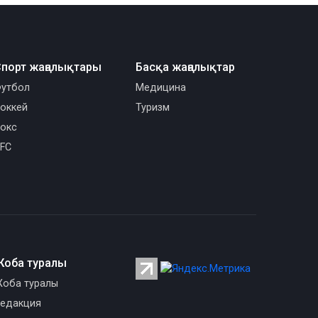
порт жаңалықтары
Басқа жаңалықтар
утбол
Медицина
оккей
Туризм
окс
FC
Жоба туралы
оба туралы
едакция