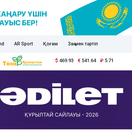
nd
AR Sport
Қоғам
Заң мен тәртіп
$
469.93
€
541.64
₽
5.71