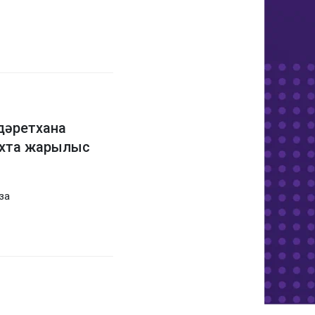
дәретхана
ехта жарылыс
за