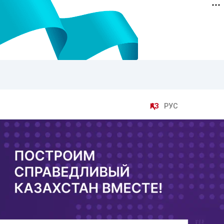
ҚАЗ
РУС