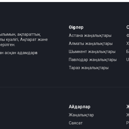
Өңірлер
С
сылымын, ақпараттық
Астана жаңалықтары
Ф
ы куәлігі, Ақпарат және
Алматы жаңалықтары
Х
ерілген.
Шымкент жаңалықтары
Б
ан асқан адамдарға
Павлодар жаңалықтары
U
Тараз жаңалықтары
Айдарлар
Жаңалықтар
Ж
Саясат
Р