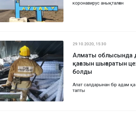
коронавирус анықталған
29.10.2020, 15:30
Алматы облысында 
қағазын шығаратын ц
болды
Апат салдарынан бір адам қа
тапты