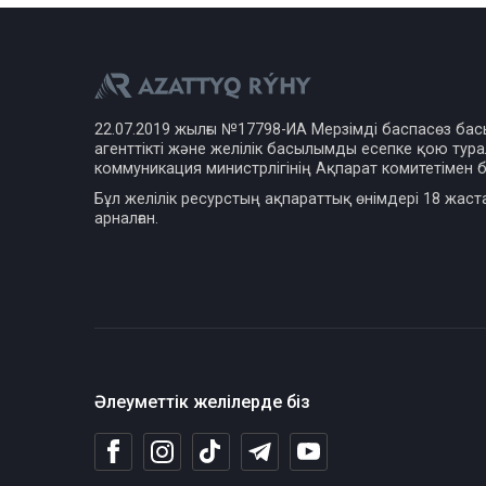
22.07.2019 жылғы №17798-ИА Мерзімді баспасөз ба
агенттікті және желілік басылымды есепке қою турал
коммуникация министрлігінің Ақпарат комитетімен б
Бұл желілік ресурстың ақпараттық өнімдері 18 жаст
арналған.
Әлеуметтік желілерде біз