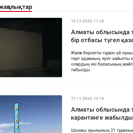
жаңалықтар
13.12.2020, 11:24
Алматы облысында тұ
бір отбасы түгел қаз
Жалға берілетін тұрғын үй орн
төрт адамның: ерлі-зайыпты 
олардың екі баласының мәйіт
табылды
27.11.2020, 13:14
Алматы облысында та
карантинге жабылды
Шонжы ауылының 21 тұрғыны