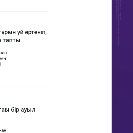
рғын үй өртеніп,
а тапты
ынан
мен
і
ғы бір ауыл
нан