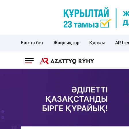
Басты бет
Жаңалықтар
Қаржы
AR tre