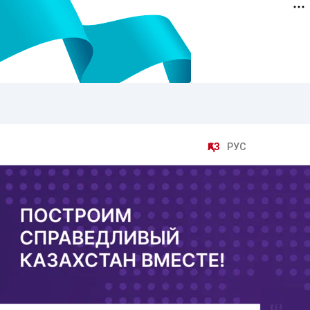
ҚАЗ
РУС