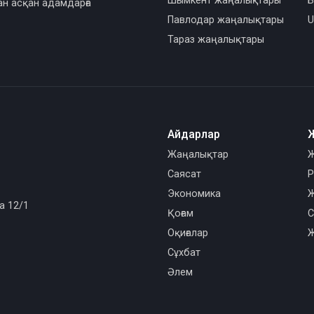
Шымкент жаңалықтары
Б
ан асқан адамдарға
Павлодар жаңалықтары
U
Тараз жаңалықтары
Айдарлар
Жаңалықтар
Ж
Саясат
Р
Экономика
Ж
а 12/1
Қоғам
С
Оқиғалар
Ж
Сұхбат
Әлем