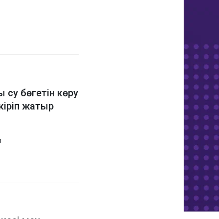
 су бөгетін көру
кіріп жатыр
п