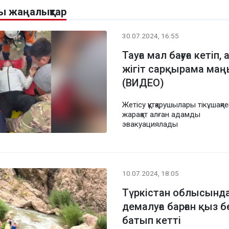
лы жаңалықтар
30.07.2024, 16:55
Тауға мал бағуға кетіп,
жігіт сарқырама ма
(ВИДЕО)
Жетісу құтқарушылары тікұшақп
жарақат алған адамды
эвакуациялады
10.07.2024, 18:05
Түркістан облысында
демалуға барған қыз бе
батып кетті