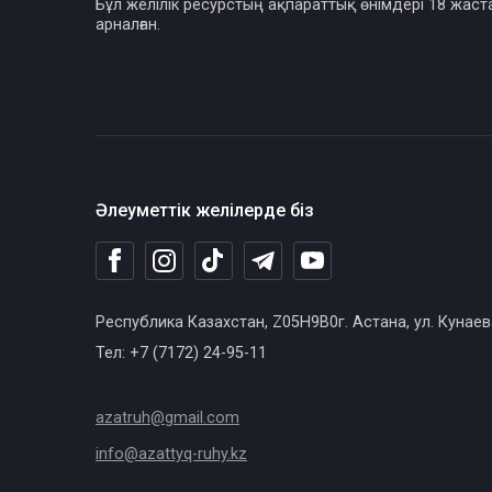
Бұл желілік ресурстың ақпараттық өнімдері 18 жаст
арналған.
Әлеуметтік желілерде біз
Республика Казахстан, Z05H9B0г. Астана, ул. Кунаев
Тел: +7 (7172) 24-95-11
azatruh@gmail.com
info@azattyq-ruhy.kz