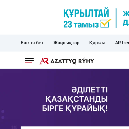
Басты бет
Жаңалықтар
Қаржы
AR tre