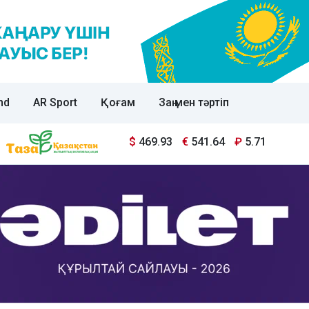
nd
AR Sport
Қоғам
Заң мен тәртіп
$
469.93
€
541.64
₽
5.71