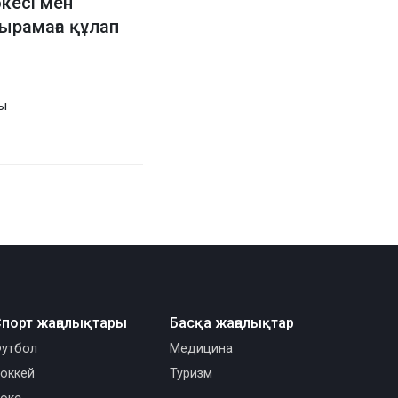
кесі мен
ырамаға құлап
ы
порт жаңалықтары
Басқа жаңалықтар
утбол
Медицина
оккей
Туризм