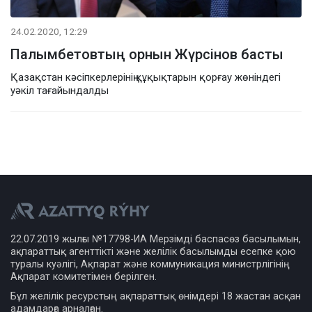
24.02.2020, 12:29
Палымбетовтың орнын Жүрсінов басты
Қазақстан кәсіпкерлерінің құқықтарын қорғау жөніндегі
уәкіл тағайындалды
22.07.2019 жылғы №17798-ИА Мерзімді баспасөз басылымын,
ақпараттық агенттікті және желілік басылымды есепке қою
туралы куәлігі, Ақпарат және коммуникация министрлігінің
Ақпарат комитетімен берілген.
Бұл желілік ресурстың ақпараттық өнімдері 18 жастан асқан
адамдарға арналған.