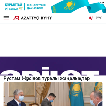
ҚАЗ
РУС
Рустам Жүрсінов туралы жаңалықтар