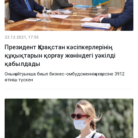
22.12.2021, 17:53
Президент Қазақстан кәсіпкерлерінің
құқықтарын қорғау жөніндегі уәкілді
қабылдады
Оның айтуынша биыл бизнес-омбудсменнің кеңсесіне 3912
өтініш түскен