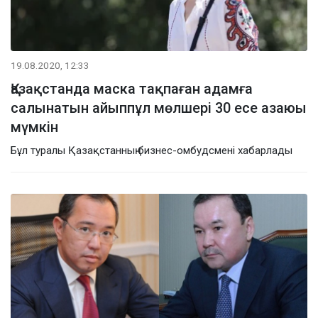
19.08.2020, 12:33
Қазақстанда маска тақпаған адамға
салынатын айыппұл мөлшері 30 есе азаюы
мүмкін
Бұл туралы Қазақстанның бизнес-омбудсмені хабарлады