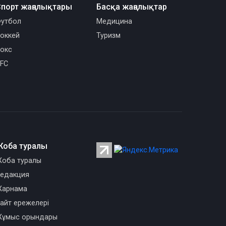
порт жаңалықтары
Басқа жаңалықтар
утбол
Медицина
оккей
Туризм
окс
FC
Жоба туралы
оба туралы
едакция
арнама
айт ережелері
ұмыс орындары