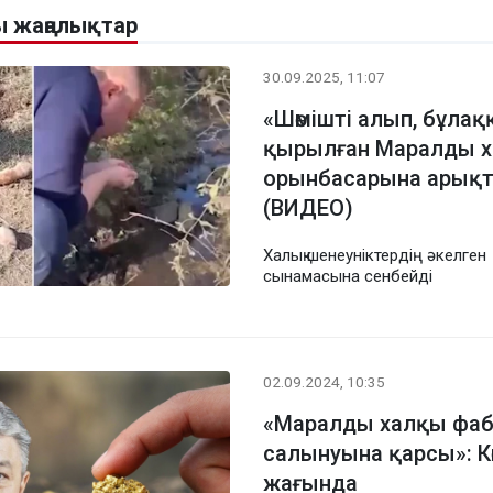
 жаңалықтар
30.09.2025, 11:07
«Шөмішті алып, бұлақ
қырылған Маралды х
орынбасарына арықта
(ВИДЕО)
Халық шенеуніктердің әкелген
сынамасына сенбейді
02.09.2024, 10:35
«Маралды халқы фа
салынуына қарсы»: Кө
жағында