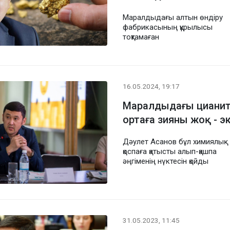
Маралдыдағы алтын өндіру
фабрикасының құрылысы
тоқтамаған
16.05.2024, 19:17
Маралдыдағы цианит
ортаға зияны жоқ - э
Дәулет Асанов бұл химиялық
қоспаға қатысты алып-қашпа
әңгіменің нүктесін қойды
31.05.2023, 11:45