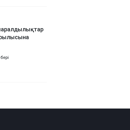
 маралдылықтар
ұрылысына
бері