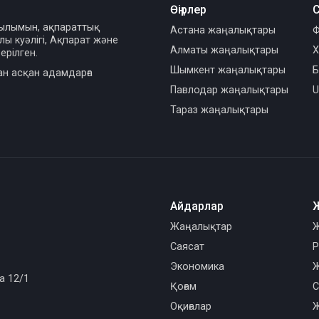
Өңірлер
С
сылымын, ақпараттық
Астана жаңалықтары
Ф
ы куәлігі, Ақпарат және
Алматы жаңалықтары
Х
ерілген.
Шымкент жаңалықтары
Б
ан асқан адамдарға
Павлодар жаңалықтары
U
Тараз жаңалықтары
Айдарлар
Жаңалықтар
Ж
Саясат
Р
Экономика
Ж
а 12/1
Қоғам
С
Оқиғалар
Ж