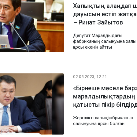
Халықтың алаңдап 
дауысын естіп жатқа
– Ринат Зайытов
Депутат Маралдыдағы
фабриканың салынуына халық
қарсы екенін айтты
02.05.2023, 12:21
«Бірнеше мәселе бар»
маралдылықтардың 
қатысты пікір білдірд
Жергілікті халық фабриканың
салынуына қарсы болған