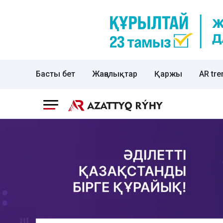
Басты бет
Жаңалықтар
Қаржы
AR tre