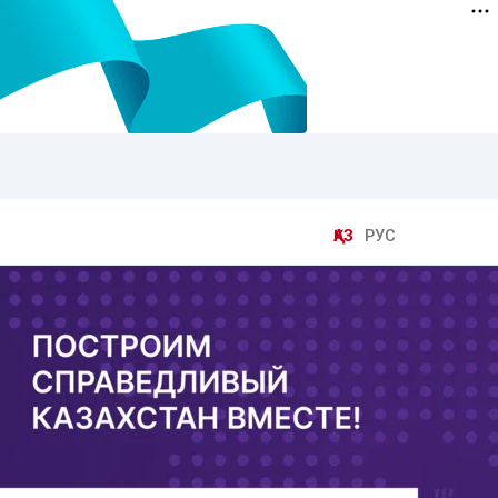
ҚАЗ
РУС