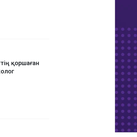
тің қоршаған
колог