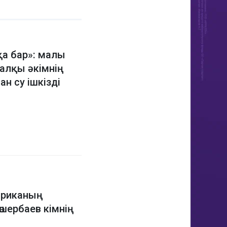
қа бар»: малы
алқы әкімнің
н су ішкізді
бриканың
шербаев кімнің