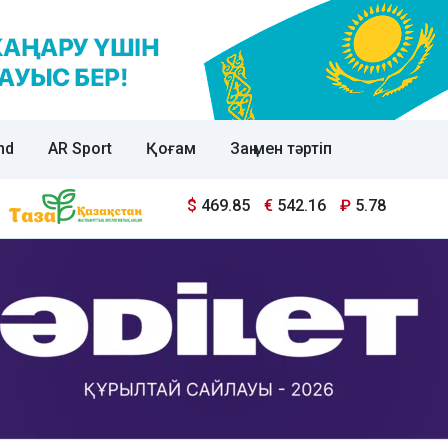
nd
AR Sport
Қоғам
Заң мен тәртіп
$
469.85
€
542.16
₽
5.78