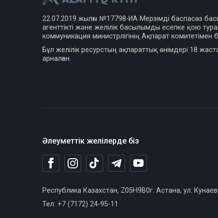
22.07.2019 жылғы №17798-ИА Мерзімді баспасөз ба
агенттікті және желілік басылымды есепке қою турал
коммуникация министрлігінің Ақпарат комитетімен б
Бұл желілік ресурстың ақпараттық өнімдері 18 жаст
арналған.
Әлеуметтік желілерде біз
Республика Казахстан, Z05H9B0г. Астана, ул. Кунаев
Тел: +7 (7172) 24-95-11