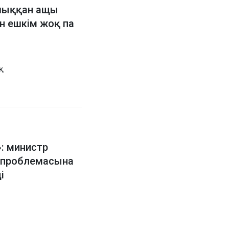
шыққан ащы
н ешкім жоқ па
: министр
проблемасына
і