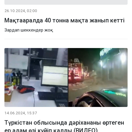
26.10.2024, 02:00
Мақтааралда 40 тонна мақта жанып кетті
Зардап шеккендер жоқ
14.06.2024, 15:37
Түркістан облысында дәріхананы өртеген
ер адам өзі күйіп қалды (ВИДЕО)