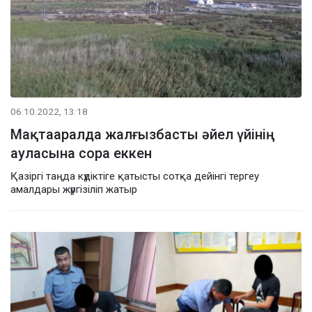
06.10.2022, 13:18
Мақтааралда жалғызбасты әйел үйінің
ауласына сора еккен
Қазіргі таңда күдіктіге қатысты сотқа дейінгі тергеу
амалдары жүргізіліп жатыр