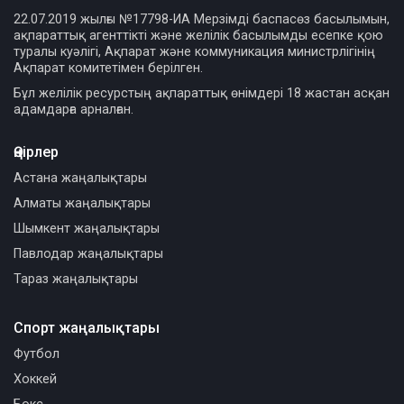
22.07.2019 жылғы №17798-ИА Мерзімді баспасөз басылымын,
ақпараттық агенттікті және желілік басылымды есепке қою
туралы куәлігі, Ақпарат және коммуникация министрлігінің
Ақпарат комитетімен берілген.
Бұл желілік ресурстың ақпараттық өнімдері 18 жастан асқан
адамдарға арналған.
Өңірлер
Астана жаңалықтары
Алматы жаңалықтары
Шымкент жаңалықтары
Павлодар жаңалықтары
Тараз жаңалықтары
Спорт жаңалықтары
Футбол
Хоккей