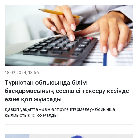
18.02.2024, 13:56
Түркістан облысында білім
басқармасының есепшісі тексеру кезінде
өзіне қол жұмсады
Қазіргі уақытта «Өзін өлтіруге итермелеу» бойынша
қылмыстық іс қозғалды