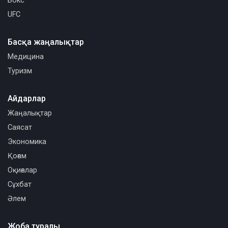
Бокс
UFC
Басқа жаңалықтар
Медицина
Туризм
Айдарлар
Жаңалықтар
Саясат
Экономика
Қоғам
Оқиғалар
Сұхбат
Әлем
Жоба туралы