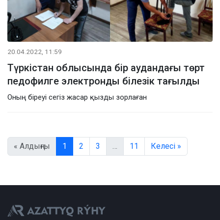
20.04.2022, 11:59
Түркістан облысында бір аудандағы төрт
педофилге электронды білезік тағылды
Оның біреуі сегіз жасар қызды зорлаған
« Алдыңғы
1
2
3
…
11
Келесі »