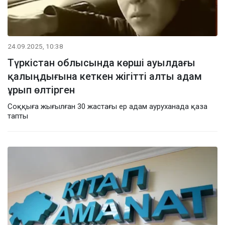
24.09.2025, 10:38
Түркістан облысында көрші ауылдағы
қалыңдығына кеткен жігітті алты адам
ұрып өлтірген
Соққыға жығылған 30 жастағы ер адам ауруханада қаза
тапты