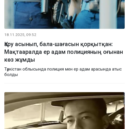
18.11.2025, 09:52
Қару асынып, бала-шағасын қорқытқан:
Мақтааралда ер адам полицияның оғынан
көз жұмды
Түркістан облысында полиция мен ер адам арасында атыс
болды