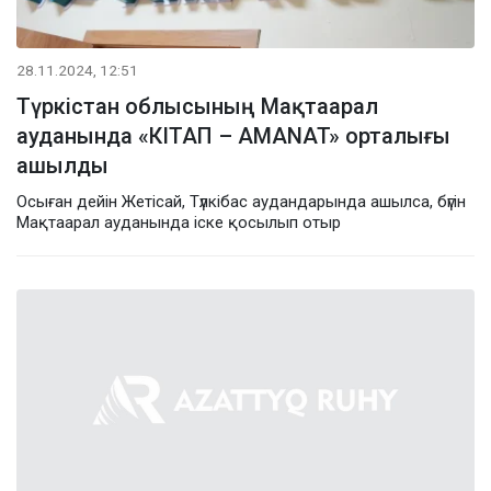
28.11.2024, 12:51
Түркістан облысының Мақтаарал
ауданында «КІТАП – AMANAT» орталығы
ашылды
Осыған дейін Жетісай, Түлкібас аудандарында ашылса, бүгін
Мақтаарал ауданында іске қосылып отыр