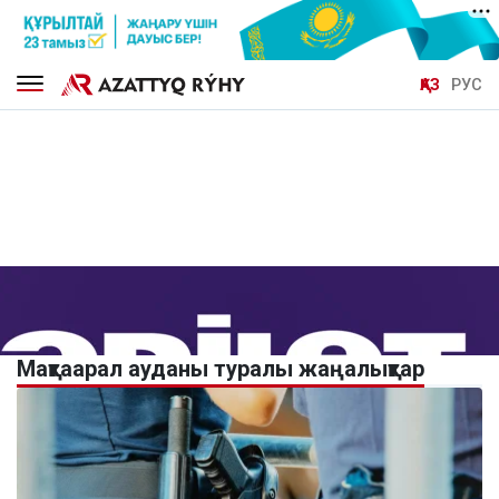
ҚАЗ
РУС
Мақтаарал ауданы туралы жаңалықтар