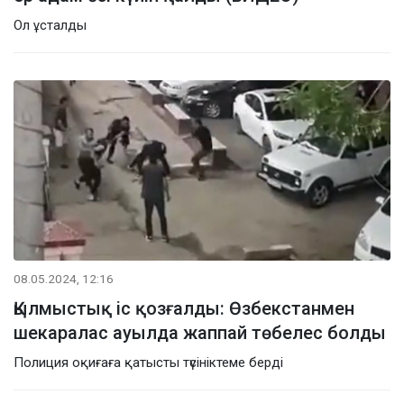
Ол ұсталды
08.05.2024, 12:16
Қылмыстық іс қозғалды: Өзбекстанмен
шекаралас ауылда жаппай төбелес болды
Полиция оқиғаға қатысты түсініктеме берді