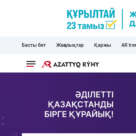
Басты бет
Жаңалықтар
Қаржы
AR tre