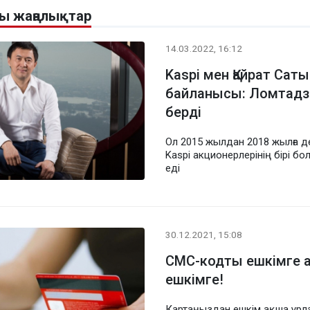
лы жаңалықтар
14.03.2022, 16:12
Kaspi мен Қайрат Са
байланысы: Ломтадзе
берді
Ол 2015 жылдан 2018 жылға д
Kaspi акционерлерінің бірі бол
еді
30.12.2021, 15:08
СМС-кодты ешкімге 
ешкімге!
Картаңыздан ешкім ақша ұрл