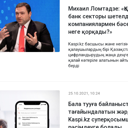
Михаил Ломтадзе: «Қ
банк секторы шетелд
компаниялармен бәсе
неге қорқады?»
Kaspi.kz басшысы және негізі
қалаушылардың бірі Қазақст
цифрландырудың жаңа деңге
қалай көтеріле алатынын айт
берді
25.10.2021, 10:24
Бала тууға байланыс
тағайындалатын жә
Kaspi.kz суперқосым
рәсімдеуге болады