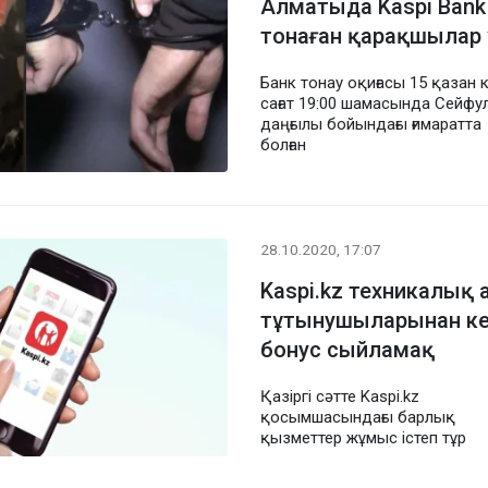
Алматыда Kaspi Bank
тонаған қарақшылар
Банк тонау оқиғасы 15 қазан к
сағат 19:00 шамасында Сейфу
даңғылы бойындағы ғимаратта
болған
28.10.2020, 17:07
Kaspi.kz техникалық 
тұтынушыларынан кеш
бонус сыйламақ
Қазіргі сәтте Kaspi.kz
қосымшасындағы барлық
қызметтер жұмыс істеп тұр