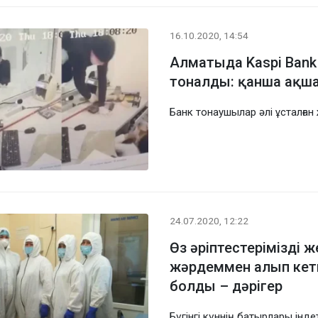
16.10.2020, 14:54
Алматыда Kaspi Bank
тоналды: қанша ақш
Банк тонаушылар әлі ұсталған
24.07.2020, 12:22
Өз әріптестерімізді 
жәрдеммен алып кет
болды – дәрігер
Бүгінгі күннің батырлары інде