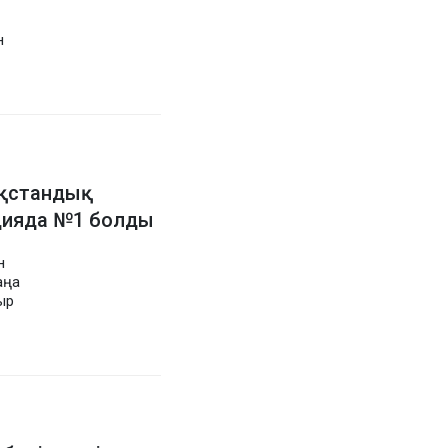
н
ақстандық
цияда №1 болды
н
аңа
ыр