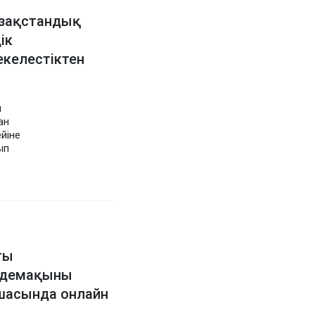
азақстандық
ік
келестіктен
н
ан
йіне
ып
ты
рдемақыны
шасында онлайн