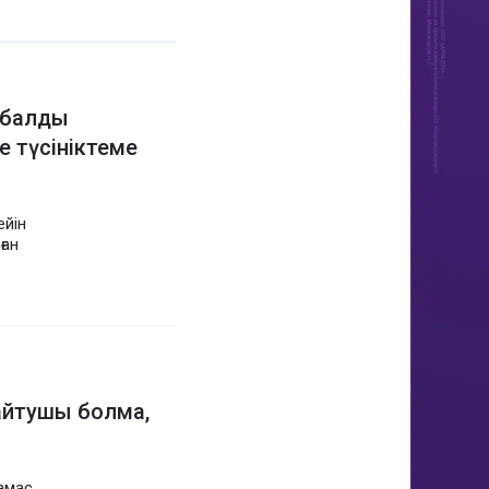
тыбалды
 түсініктеме
ейін
ған
айтушы болма,
амас