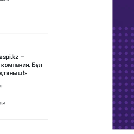
spi.kz –
 компания. Бұл
ақтаныш!»
і
ады