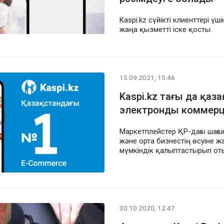
Kaspi.kz сүйікті клиенттері үші
жаңа қызметті іске қосты.
15.09.2021, 15:46
Kaspi.kz тағы да қаз
электронды коммер
Маркетплейстер ҚР-дағы шағы
және орта бизнестің өсуіне ж
мүмкіндік қалыптастырып от
30.10.2020, 12:47