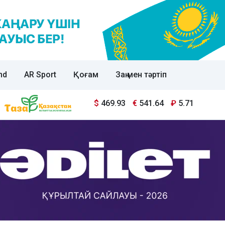
nd
AR Sport
Қоғам
Заң мен тәртіп
$
469.93
€
541.64
₽
5.71