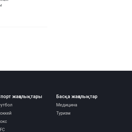
ы
порт жаңалықтары
Басқа жаңалықтар
утбол
Медицина
оккей
Туризм
окс
FC