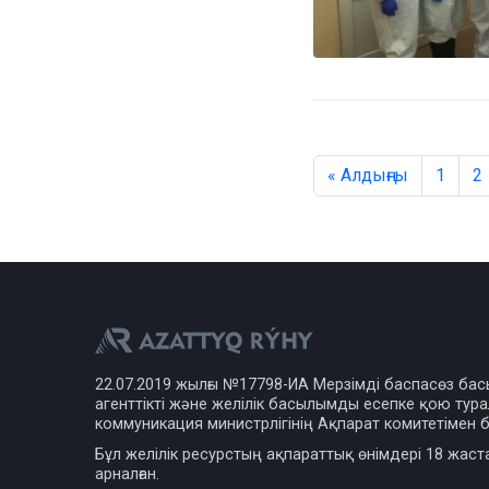
« Алдыңғы
1
2
22.07.2019 жылғы №17798-ИА Мерзімді баспасөз ба
агенттікті және желілік басылымды есепке қою турал
коммуникация министрлігінің Ақпарат комитетімен б
Бұл желілік ресурстың ақпараттық өнімдері 18 жаст
арналған.