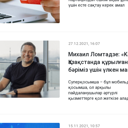
үшін есте сақтау керек амал
27.12.2021, 16:07
Михаил Ломтадзе: «Ka
Қазақстанда құрылған
бәріміз үшін үлкен м
Суперқосымша – бұл мобильд
қосымша, ол арқылы
пайдаланушылар әртүрлі
қызметтерге қол жеткізе ал
15.11.2021, 10:57