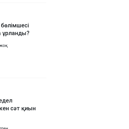
 бөлімшесі
а ұрланды?
 жоқ
жедел
кен сәт қиын
тпен