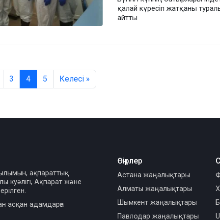
қалай күресіп жатқаны турал
айтты
3
4
5
Келесі »
Өңірлер
С
сылымын, ақпараттық
Астана жаңалықтары
Ф
ы куәлігі, Ақпарат және
Алматы жаңалықтары
Х
ерілген.
Шымкент жаңалықтары
Б
ан асқан адамдарға
Павлодар жаңалықтары
U