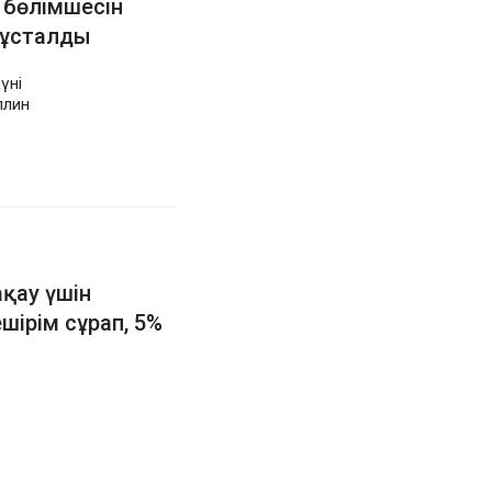
 бөлімшесін
 ұсталды
үні
ллин
ақау үшін
ірім сұрап, 5%