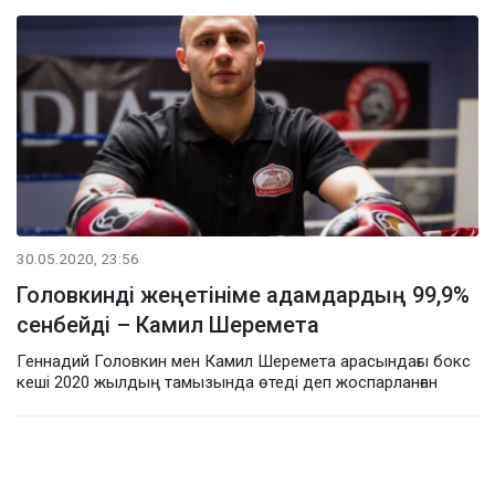
30.05.2020, 23:56
Головкинді жеңетініме адамдардың 99,9%
сенбейді – Камил Шеремета
Геннадий Головкин мен Камил Шеремета арасындағы бокс
кеші 2020 жылдың тамызында өтеді деп жоспарланған