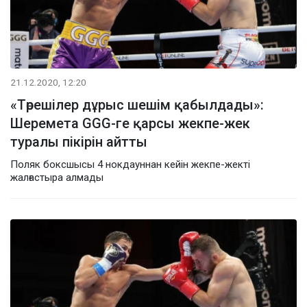
21.12.2020, 12:20
«Төрешілер дұрыс шешім қабылдады»:
Шеремета GGG-ге қарсы жекпе-жек
туралы пікірін айтты
Поляк боксшысы 4 нокдауннан кейін жекпе-жекті
жалғастыра алмады