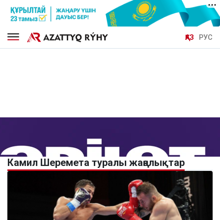
ҚАЗ
РУС
Камил Шеремета туралы жаңалықтар