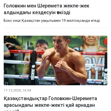
Головкин мен Шеремета жекпе-жек
алдындағы кездесуін өткізді
Бокс кеші Қазақстан уақытымен 19 желтоқсанда өтеді
11.12.2020, 16:54
Қазақстандықтар Головкин-Шеремета
арасындағы жекпе-жекті қай арнадан