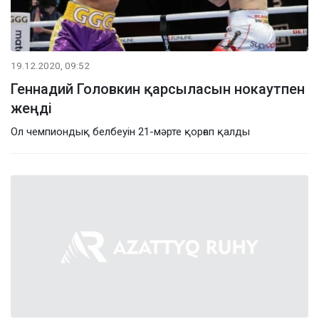
19.12.2020, 09:52
Геннадий Головкин қарсыласын нокаутпен
жеңді
Ол чемпиондық белбеуін 21-мәрте қорғап қалды