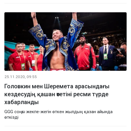
25.11.2020, 09:55
Головкин мен Шеремета арасындағы
кездесудің қашан өтетіні ресми түрде
хабарланды
GGG соңғы жекпе-жегін өткен жылдың қазан айында
өткізді