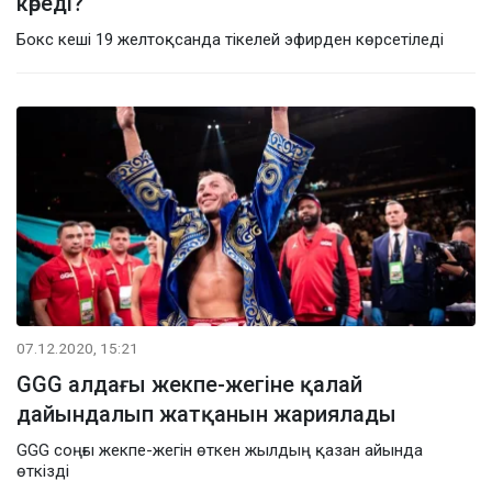
көреді?
Бокс кеші 19 желтоқсанда тікелей эфирден көрсетіледі
07.12.2020, 15:21
GGG алдағы жекпе-жегіне қалай
дайындалып жатқанын жариялады
GGG соңғы жекпе-жегін өткен жылдың қазан айында
өткізді