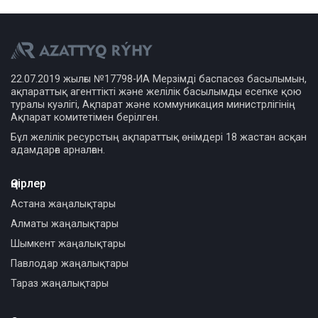
22.07.2019 жылғы №17798-ИА Мерзімді баспасөз басылымын,
ақпараттық агенттікті және желілік басылымды есепке қою
туралы куәлігі, Ақпарат және коммуникация министрлігінің
Ақпарат комитетімен берілген.
Бұл желілік ресурстың ақпараттық өнімдері 18 жастан асқан
адамдарға арналған.
Өңірлер
Астана жаңалықтары
Алматы жаңалықтары
Шымкент жаңалықтары
Павлодар жаңалықтары
Тараз жаңалықтары