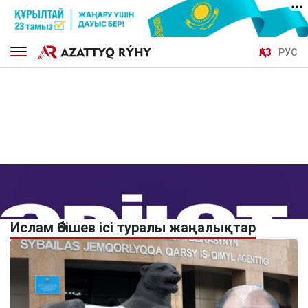
ҚАЗ
РУС
Ислам Әбішев ісі туралы жаңалықтар