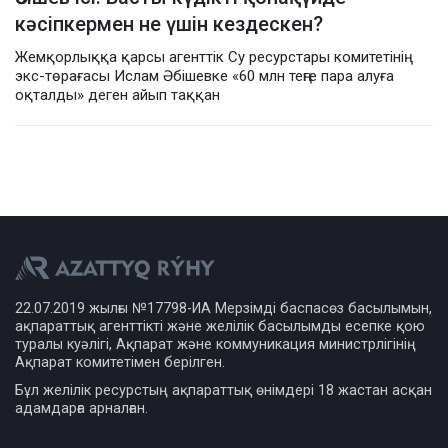
кәсіпкермен не үшін кездескен?
Жемқорлыққа қарсы агенттік Су ресурстары комитетінің
экс-төрағасы Ислам Әбішевке «60 млн теңге пара алуға
оқталды» деген айып таққан
22.07.2019 жылғы №17798-ИА Мерзімді баспасөз басылымын,
ақпараттық агенттікті және желілік басылымды есепке қою
туралы куәлігі, Ақпарат және коммуникация министрлігінің
Ақпарат комитетімен берілген.
Бұл желілік ресурстың ақпараттық өнімдері 18 жастан асқан
адамдарға арналған.