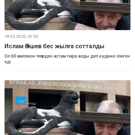
18.02.2020, 23:50
Ислам Әбішев бес жылға сотталды
Ол 60 миллион теңгеден астам пара алды деп күдікке ілінген
еді