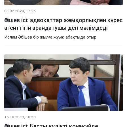
03.02.2020, 17:26
Әбішев ісі: адвокаттар жемқорлықпен күрес
агенттігін арандатушы деп мәлімдеді
Ислам Әбішев бір жылға жуық абақтыда отыр
15.10.2019, 16:58
Әбішев ісі: Басты күдікті қонақүйде