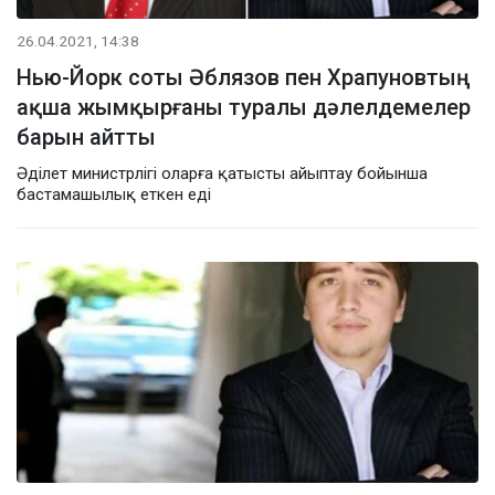
26.04.2021, 14:38
Нью-Йорк соты Әблязов пен Храпуновтың
ақша жымқырғаны туралы дәлелдемелер
барын айтты
Әділет министрлігі оларға қатысты айыптау бойынша
бастамашылық еткен еді