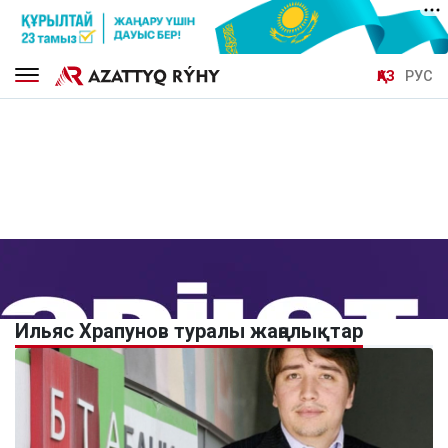
ҚАЗ
РУС
Ильяс Храпунов туралы жаңалықтар