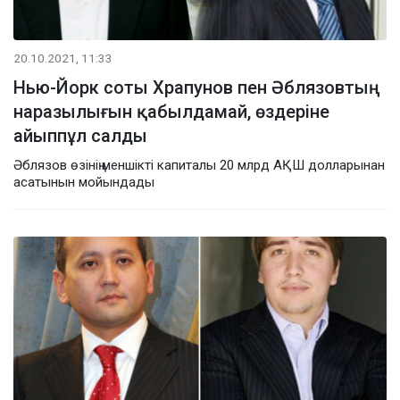
20.10.2021, 11:33
Нью-Йорк соты Храпунов пен Әблязовтың
наразылығын қабылдамай, өздеріне
айыппұл салды
Әблязов өзінің меншікті капиталы 20 млрд АҚШ долларынан
асатынын мойындады