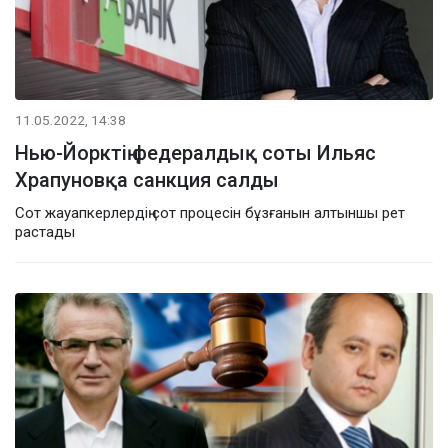
11.05.2022, 14:38
Нью-Йорктің федералдық соты Ильяс
Храпуновқа санкция салды
Сот жауапкерлердің сот процесін бұзғанын алтыншы рет
растады