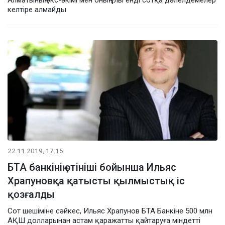
келтіре алмайды
22.11.2019, 17:15
БТА банкінің өтініші бойынша Ильяс
Храпуновқа қатысты қылмыстық іс
қозғалды
Сот шешіміне сәйкес, Ильяс Храпунов БТА Банкіне 500 млн
АҚШ долларынан астам қаражатты қайтаруға міндетті