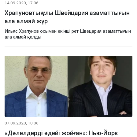
14.09.2020, 17:06
Храпуновтың ұлы Швейцария азаматтығын
ала алмай жүр
Ильяс Храпунов осымен екінші рет Швецария азаматтығын
ала алмай қалды
07.09.2020, 10:06
«Дәлелдерді әдейі жойған»: Нью-Йорк