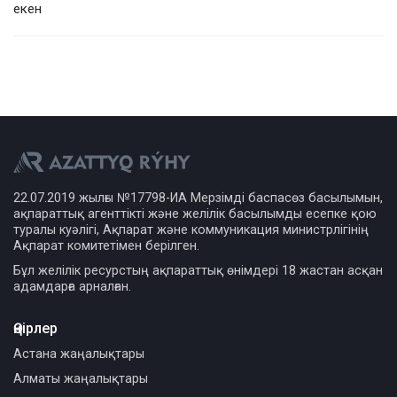
екен
22.07.2019 жылғы №17798-ИА Мерзімді баспасөз басылымын,
ақпараттық агенттікті және желілік басылымды есепке қою
туралы куәлігі, Ақпарат және коммуникация министрлігінің
Ақпарат комитетімен берілген.
Бұл желілік ресурстың ақпараттық өнімдері 18 жастан асқан
адамдарға арналған.
Өңірлер
Астана жаңалықтары
Алматы жаңалықтары