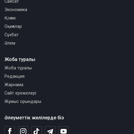
Саясат
Экономика
Қоғам
Оқиғалар
Сұхбат
Әлем
Жоба туралы
Жоба туралы
Редакция
Жарнама
Сайт ережелері
Жұмыс орындары
Әлеуметтік желілерде біз