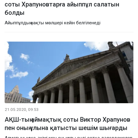
соты Храпуновтарға айыппұл салатын
болды
Айыппұлдың нақты мөлшері кейін белгіленеді
21.05.2020, 09:53
АҚШ-тың аймақтық соты Виктор Храпунов
пен оның ұлына қатысты шешім шығарды
Алматының экс-әкімі мен оның ұлы енді сотқа дәлелдемелер