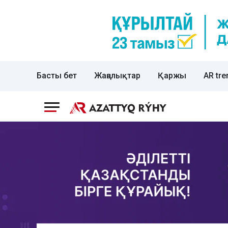
Басты бет
Жаңалықтар
Қаржы
AR tre