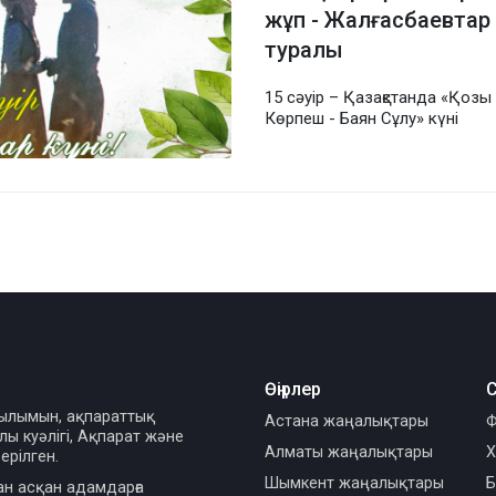
жұп - Жалғасбаевтар
туралы
15 сәуір – Қазақстанда «Қозы
Көрпеш - Баян Сұлу» күні
Өңірлер
С
сылымын, ақпараттық
Астана жаңалықтары
Ф
ы куәлігі, Ақпарат және
Алматы жаңалықтары
Х
ерілген.
Шымкент жаңалықтары
Б
ан асқан адамдарға