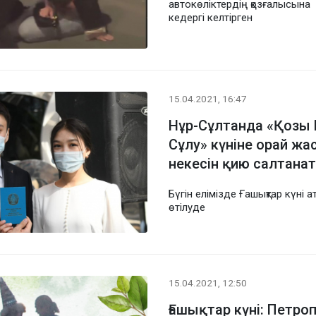
автокөліктердің қозғалысына
кедергі келтірген
15.04.2021, 16:47
Нұр-Сұлтанда «Қозы 
Сұлу» күніне орай ж
некесін қию салтанат
Бүгін елімізде Ғашықтар күні а
өтілуде
15.04.2021, 12:50
Ғашықтар күні: Петро