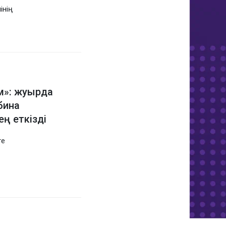
інің
м»: жуырда
бина
ң еткізді
ге