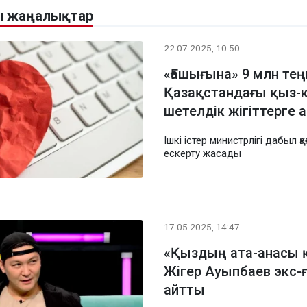
ы жаңалықтар
22.07.2025, 10:50
«Ғашығына» 9 млн тең
Қазақстандағы қыз-
шетелдік жігіттерге
Ішкі істер министрлігі дабыл қа
ескерту жасады
17.05.2025, 14:47
«Қыздың ата-анасы 
Жігер Ауыпбаев экс-
айтты