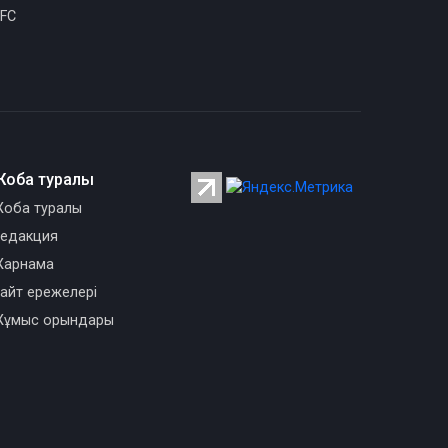
FC
Жоба туралы
оба туралы
едакция
арнама
айт ережелері
ұмыс орындары