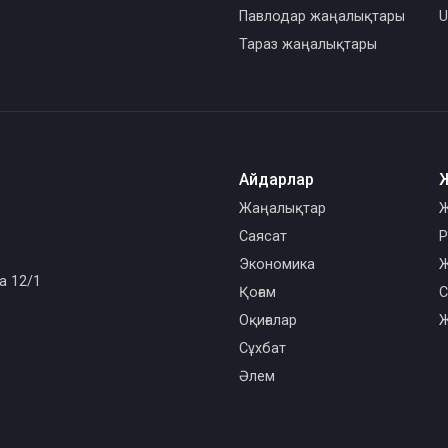
Павлодар жаңалықтары
U
Тараз жаңалықтары
Айдарлар
Жаңалықтар
Ж
Саясат
Р
Экономика
Ж
а 12/1
Қоғам
С
Оқиғалар
Ж
Сұхбат
Әлем