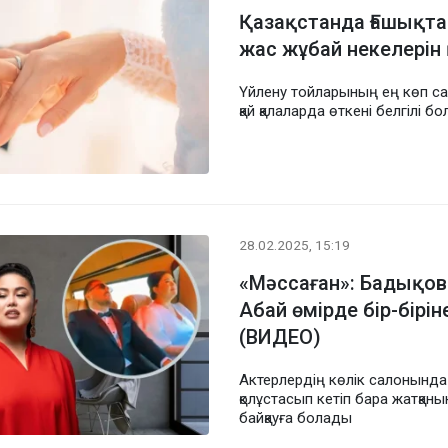
Қазақстанда Ғашықта
жас жұбай некелерін
Үйлену тойларының ең көп с
қай қалаларда өткені белгілі б
28.02.2025, 15:19
«Мәссаған»: Бадықов
Абай өмірде бір-бірі
(ВИДЕО)
Актерлердің көлік салонында
қолұстасып кетіп бара жатқаны
байқауға болады