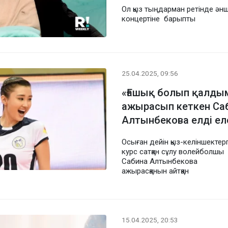
Ол қыз тыңдарман ретінде әнш
концертіне барыпты
25.04.2025, 09:56
«Ғашық болып қалды
ажырасып кеткен Са
Алтынбекова елді еле
Осыған дейін қыз-келіншектер
курс сатқан сұлу волейболшы
Сабина Алтынбекова
ажырасқанын айтқан
15.04.2025, 20:53