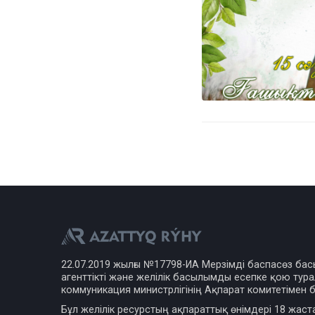
22.07.2019 жылғы №17798-ИА Мерзімді баспасөз ба
агенттікті және желілік басылымды есепке қою турал
коммуникация министрлігінің Ақпарат комитетімен б
Бұл желілік ресурстың ақпараттық өнімдері 18 жаст