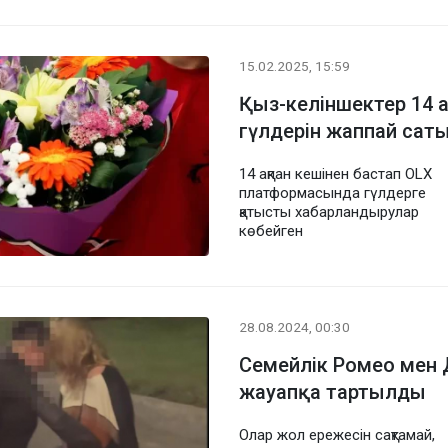
15.02.2025, 15:59
Қыз-келіншектер 14 
гүлдерін жаппай сат
14 ақпан кешінен бастап OLX
платформасында гүлдерге
қатысты хабарландырулар
көбейген
28.08.2024, 00:30
Семейлік Ромео мен
жауапқа тартылды
Олар жол ережесін сақтамай,