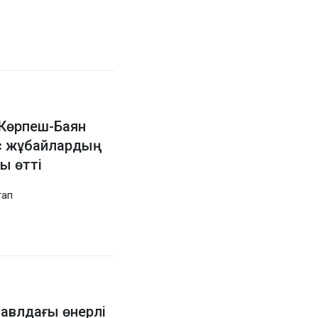
Көрпеш-Баян
ас жұбайлардың
ы өтті
тап
павлдағы өнерлі