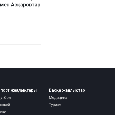
 мен Асқаровтар
порт жаңалықтары
Басқа жаңалықтар
утбол
Медицина
оккей
Туризм
окс