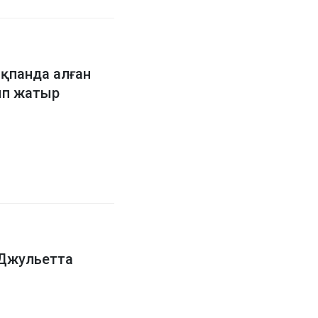
ақпанда алған
ып жатыр
 Джульетта