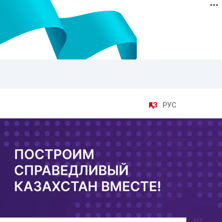
ҚАЗ
РУС