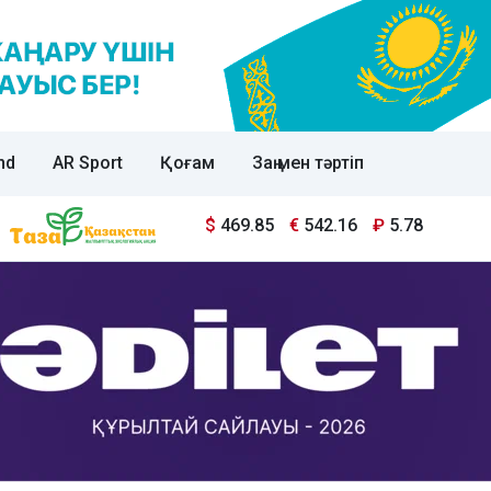
nd
AR Sport
Қоғам
Заң мен тәртіп
$
469.85
€
542.16
₽
5.78