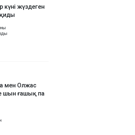
р күні жүздеген
 қиды
аны
олды
а мен Олжас
не шын ғашық па
н