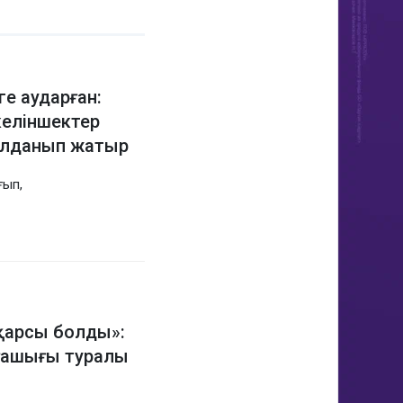
ге аударған:
келіншектер
 алданып жатыр
ғып,
қарсы болды»:
ғашығы туралы