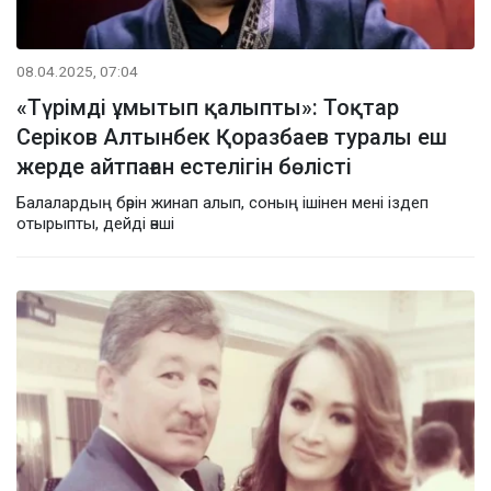
08.04.2025, 07:04
«Түрімді ұмытып қалыпты»: Тоқтар
Серіков Алтынбек Қоразбаев туралы еш
жерде айтпаған естелігін бөлісті
Балалардың бәрін жинап алып, соның ішінен мені іздеп
отырыпты, дейді әнші