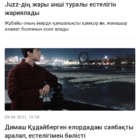
Juzz-дің жары әнші туралы естелігін
жариялады
Жұбайы оның өмірде қаншалықты қамқор әке, жанашыр
азамат болғанын еске алады
09.04.2021, 13:24
Димаш Құдайберген елордадағы саябақты
аралап, естелігімен бөлісті