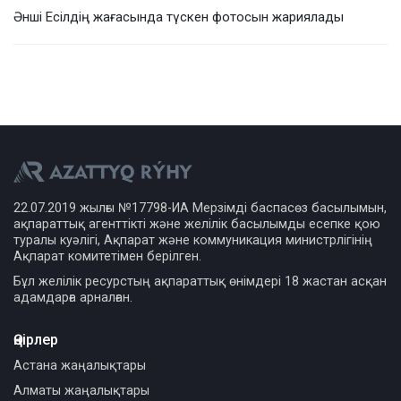
Әнші Есілдің жағасында түскен фотосын жариялады
22.07.2019 жылғы №17798-ИА Мерзімді баспасөз басылымын,
ақпараттық агенттікті және желілік басылымды есепке қою
туралы куәлігі, Ақпарат және коммуникация министрлігінің
Ақпарат комитетімен берілген.
Бұл желілік ресурстың ақпараттық өнімдері 18 жастан асқан
адамдарға арналған.
Өңірлер
Астана жаңалықтары
Алматы жаңалықтары