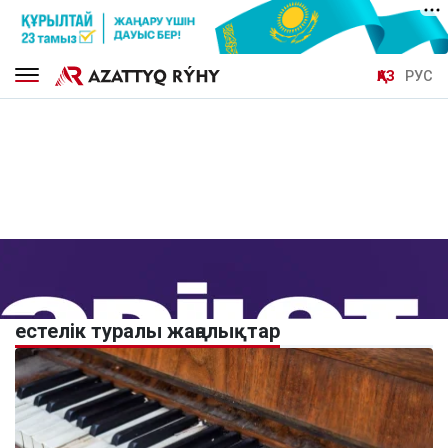
ҚАЗ
РУС
естелік туралы жаңалықтар