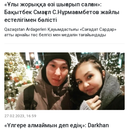
«Ұлы жорыққа өзі шығарып салған»:
Бақытбек Смағұл С.Нұрмағамбетов жайлы
естелігімен бөлісті
Qazaqstan Ardagerleri Қауымдастығы «Сағадат Сардар»
атты арнайы төс белгісі мен медалін тағайындады
27.02.2023, 16:59
«Үлгере алмаймын деп едің»: Darkhan