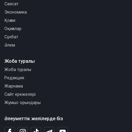
Саясат
Экономика
Қоғам
Оқиғалар
Сұхбат
Әлем
Жоба туралы
Жоба туралы
Редакция
Жарнама
Сайт ережелері
Жұмыс орындары
Әлеуметтік желілерде біз