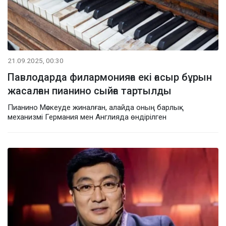
21.09.2025, 00:30
Павлодарда филармонияға екі ғасыр бұрын
жасалған пианино сыйға тартылды
Пианино Мәскеуде жиналған, алайда оның барлық
механизмі Германия мен Англияда өндірілген