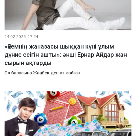
14.02.2025, 17:24
«Әкемнің жаназасы шыққан күні ұлым
дүние есігін ашты»: әнші Ернар Айдар жан
сырын ақтарды
Ол баласына Жаңабек деп ат қойған