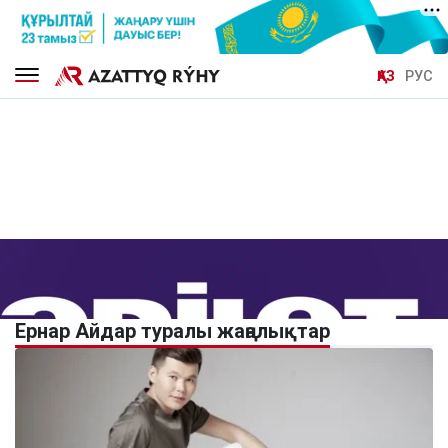
ҚАЗ
РУС
Ернар Айдар туралы жаңалықтар