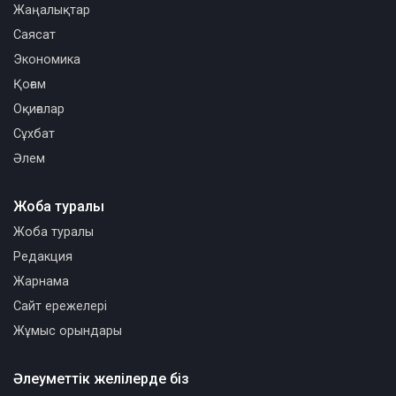
Жаңалықтар
Саясат
Экономика
Қоғам
Оқиғалар
Сұхбат
Әлем
Жоба туралы
Жоба туралы
Редакция
Жарнама
Сайт ережелері
Жұмыс орындары
Әлеуметтік желілерде біз