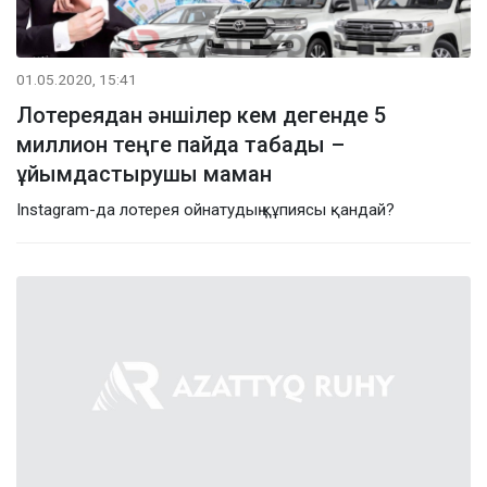
01.05.2020, 15:41
Лотереядан әншілер кем дегенде 5
миллион теңге пайда табады –
ұйымдастырушы маман
Instagram-да лотерея ойнатудың құпиясы қандай?