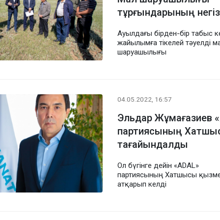
тұрғындарының негізг
Ауылдағы бірден-бір табыс кө
жайылымға тікелей тәуелді м
шаруашылығы
04.05.2022, 16:57
Эльдар Жұмағазиев 
партиясының Хатшы
тағайындалды
Ол бүгінге дейін «ADAL»
партиясының Хатшысы қызме
атқарып келді