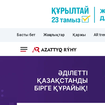
Басты бет
Жаңалықтар
Қаржы
AR tre