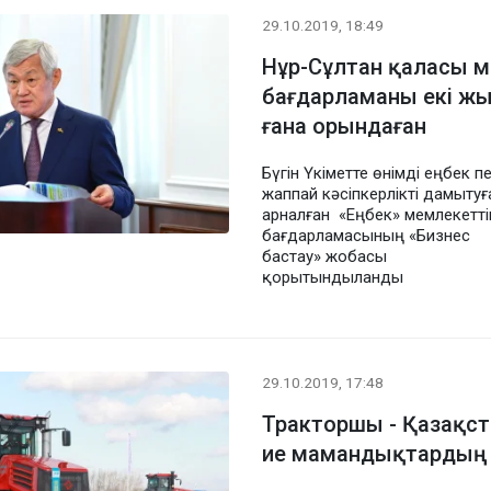
29.10.2019, 18:49
Нұр-Сұлтан қаласы м
бағдарламаны екі жы
ғана орындаған
Бүгін Үкіметте өнімді еңбек п
жаппай кәсіпкерлікті дамытуғ
арналған «Еңбек» мемлекетті
бағдарламасының «Бизнес
бастау» жобасы
қорытындыланды
29.10.2019, 17:48
Тракторшы - Қазақст
ие мамандықтардың б