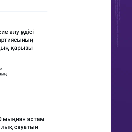
е алу үрдісі
партиясының
дың қарызы
»
мың
0 мыңнан астам
ылық сауатын