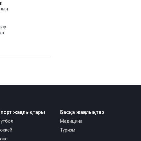
ер
ының
тар
да
порт жаңалықтары
Басқа жаңалықтар
утбол
Медицина
оккей
Туризм
окс