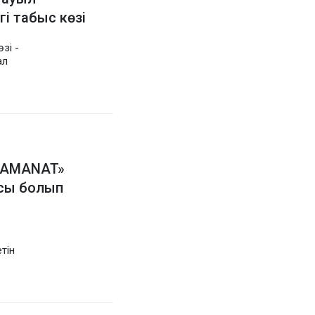
і табыс көзі
зі -
ал
«AMANAT»
сы болып
тін