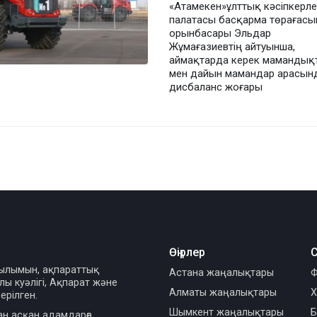
«Атамекен»ұлттық кәсіпкерл
палатасы басқарма төрағас
орынбасары Эльдар
Жұмағазиевтің айтуынша,
аймақтарда керек мамандық
мен дайын мамандар арасын
дисбаланс жоғары
Өңірлер
С
сылымын, ақпараттық
Астана жаңалықтары
Ф
ы куәлігі, Ақпарат және
Алматы жаңалықтары
Х
ерілген.
Шымкент жаңалықтары
Б
ан асқан адамдарға