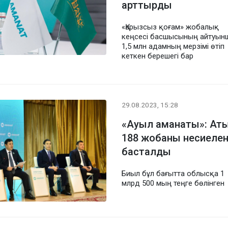
арттырды
«Қарызсыз қоғам» жобалық
кеңсесі басшысының айтуынш
1,5 млн адамның мерзімі өтіп
кеткен берешегі бар
29.08.2023, 15:28
«Ауыл аманаты»: Ат
188 жобаны несиеле
басталды
Биыл бұл бағытта облысқа 1
млрд 500 мың теңге бөлінген