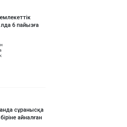
емлекеттік
лда 6 пайызға
ен
а
к
анда сұранысқа
іріне айналған