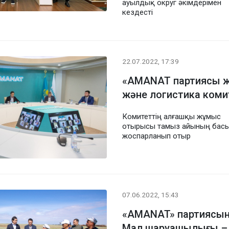
ауылдық округ әкімдерімен
кездесті
22.07.2022, 17:39
«AMANAT партиясы ж
және логистика коми
Комитеттің алғашқы жұмыс
отырысы тамыз айының бас
жоспарланып отыр
07.06.2022, 15:43
«AMANAT» партиясы
Мал шаруашылығы –