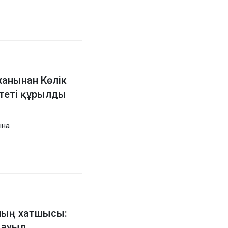
анынан Көлік
теті құрылды
ына
ның хатшысы:
 ауыл