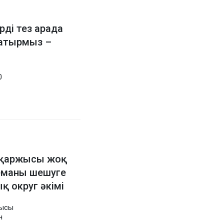
ді тез арада
жатырмыз –
0
н қаржысы жоқ
еманы шешуге
қ округ әкімі
шысы
н