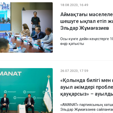
18.08.2023, 16:49
Аймақтағы мәселелер
шешуге ықпал етіп 
Эльдар Жұмағазиев
Осы күнге дейін кеңестерге 1
өңір қатысты
26.07.2023, 17:59
«Қолында билігі ме
ауыл әкімдері пробл
қауқарсыз» – ауылды
«AMANAT» партиясының хат
Эльдар Жұмағазиев сайланға