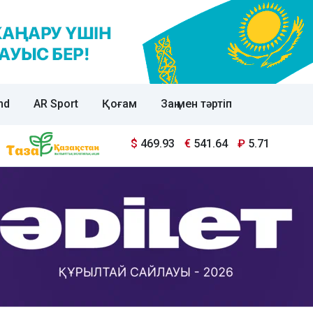
nd
AR Sport
Қоғам
Заң мен тәртіп
$
469.93
€
541.64
₽
5.71