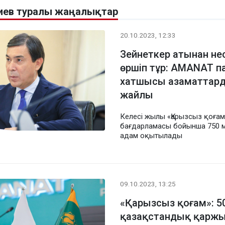
иев туралы жаңалықтар
20.10.2023, 12:33
Зейнеткер атынан неси
өршіп тұр: AMANAT 
хатшысы азаматтар
жайлы
Келесі жылы «Қарызсыз қоғам
бағдарламасы бойынша 750 
адам оқытылады
09.10.2023, 13:25
«Қарызсыз қоғам»: 5
қазақстандық қарж