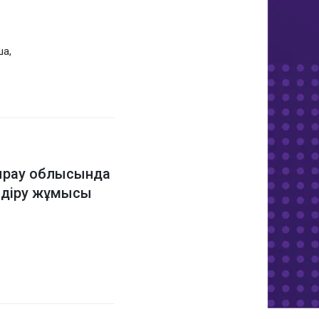
а,
ырау облысында
ндіру жұмысы