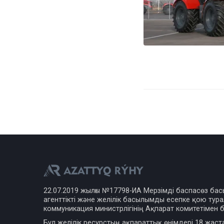
22.07.2019 жылғы №17798-ИА Мерзімді баспасөз ба
агенттікті және желілік басылымды есепке қою турал
коммуникация министрлігінің Ақпарат комитетімен б
Бұл желілік ресурстың ақпараттық өнімдері 18 жаст